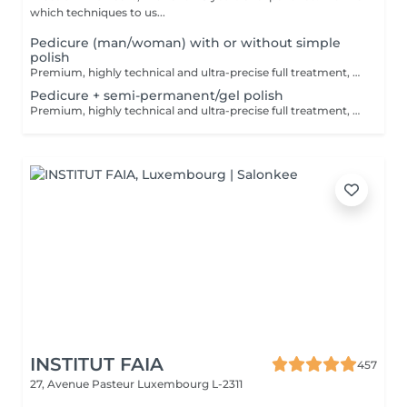
which techniques to us...
Pedicure (man/woman) with or without simple
polish
Premium, highly technical and ultra-precise full treatment, performed mainly with an e-file to achieve a perfectly clean nail contour and apply the polish as close as possible, even slightly under the cuticle. This technique helps visually delay the regrowth by around 10 days. Visual result: -Extremely well-groomed nails, clean contours, flawless shape -Instagram / photo studio effect: neat, precise, with no visible dry skin Service content: -Removal of old semi-permanent and/or gel polish (if needed, please book accordingly this option via this screen) -Very meticulous preparation of the nail plate -Shape and file nails -Gentle cuticle care -Removal of dead skin -Heels are cleaned -Application of a transparent simple polish (if desired) OR application of your own simple polish (if needed, please book accordingly this option via this screen) -Application of cuticle oil and feet cream
Pedicure + semi-permanent/gel polish
Premium, highly technical and ultra-precise full treatment, performed mainly with an e-file to achieve a perfectly clean nail contour and apply the polish as close as possible, even slightly under the cuticle. This technique helps visually delay the regrowth by around 10 days. Visual result: -Extremely well-groomed nails, clean contours, flawless shape -Instagram / photo studio effect: neat, precise, with no visible dry skin A perfect solution for flawless and long-lasting nails: -The average durability is 6 weeks!! Service content: -Removal of old semi-permanent and/or gel polish (if needed, already include in this price/service) -Very meticulous preparation of the nail plate -Shape and file nails -Gentle cuticle care -Removal of dead skin -Heels are cleaned -Application of semi-permanent nail polish -Application of cuticle oil and feet cream Optional : -Price per nail for nail art on up to 5 nails (if so please book "WITH simple design") +3€/nail -Price for simple design (French, Chrome, Baby Boomer, Cat Eyes, Stickers, Foil) 6-10 nails -> +20€ -Price for complex design (3D, Hand drawings, Stamping, French with Chrome, Baby Boomer with Chrome, French with Cat Eyes) 6-10 nails -> +30€ -Price per nail extension/reconstruction, maximum 2 nails (if so please book "WITH extension/reconstruction") +10€/nail
INSTITUT FAIA
457
27, Avenue Pasteur
Luxembourg L-2311