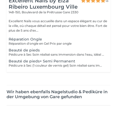
Excellent Nails by Elza
13
Ribeiro Luxembourg Ville
148-150, Boulevard de la Prétrusse
Gare 2330
Excellent Nails vous accueille dans un espace élégant au cur de
la ville, où chaque détail est pensé pour votre bien-être. Fort de
plus de 5 ans d'ex...
Réparation Ongle
Réparation d'ongle en Gel Prix par ongle
Beauté de pieds
Pédicure à Sec Soin réalisé sans immersion dans l'eau, idéal pour une meilleure durabilité et hygiène. Comprend le retrait des peaux mortes, la beauté des cuticules.
Beauté de pieds+ Semi Permanent
Pédicure à Sec (1 couleur de vernis gel) Soin réalisé sans immersion dans l'eau, idéal pour une meilleure durabilité et hygiène. Comprend le retrait des peaux mortes, la beauté des cuticules, une hydratation profonde des pieds et l'application de vernis gel d'une seule couleur. Toutes autres techniques ou décorations seront comptées séparément.
Wir haben ebenfalls Nagelstudio & Pediküre in
der Umgebung von Gare gefunden