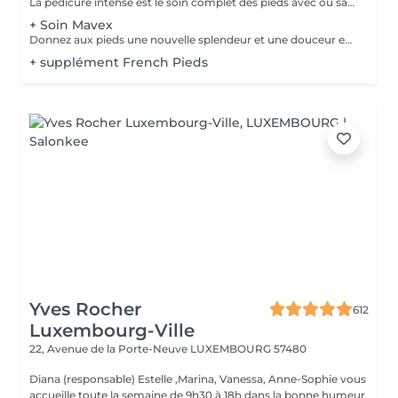
La pédicure intense est le soin complet des pieds avec ou sans souci particulier. Elle comprend : bain de pied, pousse et coupe des cuticules, coupe et limage des ongles, travail des callosités et/ou cors au bistouri/crédo, rape, gommage, massage avec crème de soin. La pose de vernis transparent est incluse si souhaitée.
+ Soin Mavex
Donnez aux pieds une nouvelle splendeur et une douceur extraordinaire grâce à un traitement agréable et relaxant. Mavex Calluspeeling® est un soin professionnel pour la beauté des pieds qui permet d'obtenir des résultats immédiats et incroyables avec une seule séance. Rapide, facile, et efficace ! Mavex Calluspeeling® peut être réalisé seul comme une pédicure classique mais sans lame ni fraise, ou proposé en complément en cabine lors d'un soin visage (lors de la pose d'un masque), soin corps (lors d'un enveloppement), ou d'un soin des ongles et des cuticules.
+ supplément French Pieds
Yves Rocher
612
Luxembourg-Ville
22, Avenue de la Porte-Neuve
LUXEMBOURG 57480
Diana (responsable) Estelle ,Marina, Vanessa, Anne-Sophie vous
accueille toute la semaine de 9h30 à 18h dans la bonne humeur