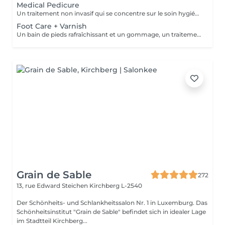
Medical Pedicure
Un traitement non invasif qui se concentre sur le soin hygiénique et esthétique des ongles des pieds et de la plante des pieds après une évaluation complète de vos pieds et de vos ongles. Ce traitement est suivi d'un massage des pieds.
Foot Care + Varnish
Un bain de pieds rafraîchissant et un gommage, un traitement des ongles et des cuticules, un massage des jambes et des pieds. Une sensation de détente et de calme accentue ce traitement. Il est suivi de l'application d'un vernis à ongles de votre choix.
Grain de Sable
272
13, rue Edward Steichen
Kirchberg L-2540
Der Schönheits- und Schlankheitssalon Nr. 1 in Luxemburg. Das
Schönheitsinstitut "Grain de Sable" befindet sich in idealer Lage
im Stadtteil Kirchberg...