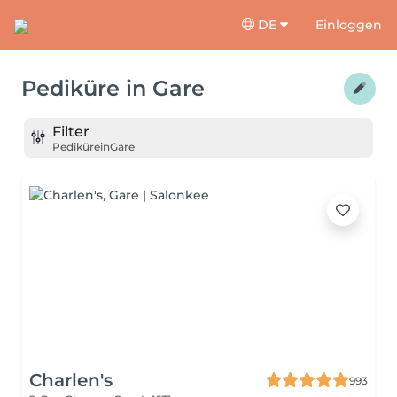
DE
Einloggen
Pediküre
in
Gare
Filter
Pediküre
in
Gare
Charlen's
993