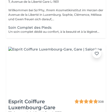
7, Avenue de la Liberté
Gare L-1931
Willkommen bei So'Phy, Ihrem Kosmetikinstitut im Herzen der
Avenue de la Liberté in Luxemburg. Sophie, Clémence, Mélissa
und Gwen freuen sich darauf,...
Soin Complet des Pieds
Un soin complet dédié au confort, à la beauté et à la légèreté des pieds. Le soin débute par un bain de pieds relaxant, suivi d'une exfoliation douce afin d'éliminer les cellules mortes et retrouver une peau plus lisse et souple. Un masque nourrissant est ensuite appliqué pour hydrater en profondeur, tandis que les ongles et les cuticules sont soigneusement travaillés pour un résultat net et soigné. Le soin se prolonge par un moment de détente, apportant une sensation immédiate de confort et de légèreté. Les pieds sont plus doux, la peau nourrie et les ongles parfaitement soignés. Le vernis classique n'est pas proposé à l'institut. Si vous le souhaitez, nous pouvons toutefois réaliser la pose avec votre propre vernis en sélectionnant l'option correspondante.
Esprit Coiffure
308
Luxembourg-Gare