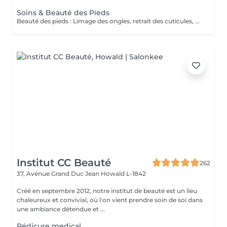
Soins & Beauté des Pieds
Beauté des pieds : Limage des ongles, retrait des cuticules, utilisation de la râpe pour les callosités et massage avec crème hydratante. Pédicure : Beauté des pieds + traitement des ongles incarnés/infectés + utilisation du bistouri pour les callosités.
Institut CC Beauté
262
37, Avenue Grand Duc Jean
Howald L-1842
Créé en septembre 2012, notre institut de beauté est un lieu
chaleureux et convivial, où l'on vient prendre soin de soi dans
une ambiance détendue et ...
Pédicure medical