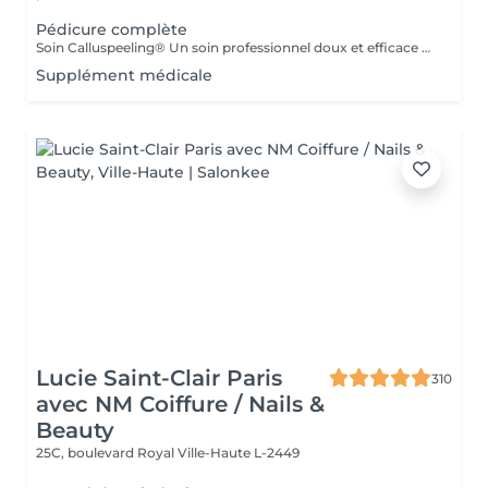
Pédicure complète
Soin Calluspeeling® Un soin professionnel doux et efficace qui élimine les callosités, talons secs et rugosités sans lame ni fraise. Les patches aux extraits végétaux lissent la peau, réparent en profondeur et laissent les pieds incroyablement doux dès la première séance.
Supplément médicale
Lucie Saint-Clair Paris
310
avec NM Coiffure / Nails &
Beauty
25C, boulevard Royal
Ville-Haute L-2449