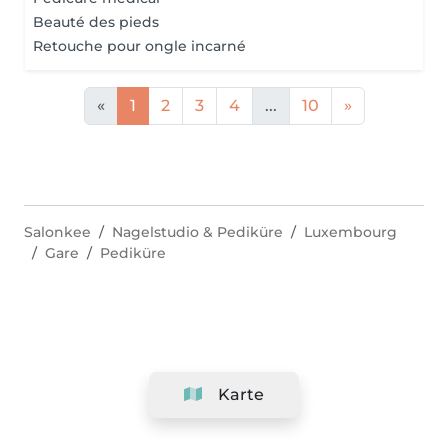
Beauté des pieds
Retouche pour ongle incarné
«
1
2
3
4
...
10
»
Salonkee
Nagelstudio & Pediküre
Luxembourg
Gare
Pediküre
Karte