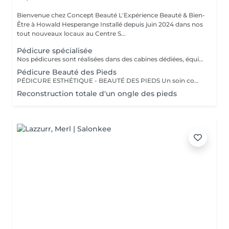
Bienvenue chez Concept Beauté L'Expérience Beauté & Bien-
Être à Howald Hesperange Installé depuis juin 2024 dans nos
tout nouveaux locaux au Centre S...
Pédicure spécialisée
Nos pédicures sont réalisées dans des cabines dédiées, équipées de fauteuils Pedi Spa avec bain de pieds intégré, pour une expérience alliant détente et expertise. Nous utilisons les produits spécifiques de la toute nouvelle gamme pieds de ProNails, formulée pour nourrir, réparer et protéger vos pieds en profondeur. PÉDICURE COMPLÈTE L'Expertise d'un Soin Médicalisé Notre pédicure complète, idéale pour celles et ceux qui souhaitent un soin approfondi des pieds. Ce soin est recommandé en cas de callosités, cors, durillons ou ongles épaissis. Ce soin expert comprend : Soins des ongles et cuticules Traitement des callosités, cors et durillons Lissage et hydratation intense pour retrouver des pieds doux et confortables Massage relaxant et apaisant pour stimuler la circulation Selon vos envies, vous pouvez compléter votre pédicure avec : Pose vernis Longwear Pour une touche de couleur élégante Vernis semi-permanent Tenue parfaite Soin Spa Complet des Pieds Exfoliation, masque nourrissant et massage profond pour une détente absolue Offrez à vos pieds un soin sur-mesure, réalisé par nos professionnelles expertes ! Un soin idéal pour retrouver confort et légèreté, tout en préservant la santé de vos pieds !
Pédicure Beauté des Pieds
PÉDICURE ESTHÉTIQUE - BEAUTÉ DES PIEDS Un soin complet pour des pieds soignés et sublimés, idéal pour une mise en beauté régulière. Ce soin comprend : Limage et mise en forme des ongles Soins des cuticules et hydratation Exfoliation pour des pieds tout doux Pose de vernis classique ou semi-permanent (en option) Parfait pour garder des pieds élégants toute l'année ! Un soin idéal pour retrouver confort et légèreté, tout en préservant la santé de vos pieds ! OPTIONS À LA CARTE Personnalisez votre soin ! Selon vos envies, vous pouvez compléter votre pédicure avec : Pose de vernis Longwear Pour une touche de couleur élégante Vernis semi-permanent Tenue parfaite jusqu'à 3 semaines Soin Spa Complet des Pieds Exfoliation, masque nourrissant et massage profond pour une détente absolue Profitez d'un véritable rituel de soins des pieds dans un cadre relaxant et confortable, grâce à nos fauteuils Pedi Spa et aux produits de pointe de ProNails !
Reconstruction totale d'un ongle des pieds