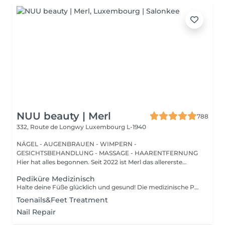
NUU beauty | Merl
788
332, Route de Longwy
Luxembourg L-1940
NÄGEL - AUGENBRAUEN - WIMPERN -
GESICHTSBEHANDLUNG - MASSAGE - HAARENTFERNUNG
Hier hat alles begonnen. Seit 2022 ist Merl das allererste
Zuhause der ...
Pediküre Medizinisch
Halte deine Füße glücklich und gesund! Die medizinische Pediküre ist eine spezialisierte Form der Fußbehandlung, bei der ein Nagelmeister Probleme wie Hornhaut, Risse und deformierte Nägel behandelt. Wie wird die medizinische Pediküre durchgeführt? - Problemidentifikation - Desinfektion und Erweichung der Füße - Entfernung von Hornhaut - Behandlung der Nagelplatte - Hautbehandlung - Auftragen einer medizinischen Creme Altersbeschränkungen: empfohlen ab 16 Jahren. Empfehlungen nach dem Eingriff: professionelle häusliche Pflege wird nach dem Eingriff empfohlen. Frequenz: einmal in 3-4 Wochen.
Toenails&Feet Treatment
Nail Repair