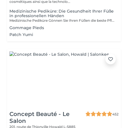
cosmétiques ainsi que la technolo...
Medizinische Pediküre: Die Gesundheit Ihrer Füße
in professionellen Händen
Medizinische Pediküre Gönnen Sie Ihren Füßen die beste Pflege mit unserer medizinischen Pediküre eine wahre Verjüngungskur. Im Gegensatz zur ästhetischen Pediküre, die sich auf das Aussehen konzentriert, behandelt und verhindert die medizinische Pediküre Erkrankungen wie Hühneraugen, Hornhaut und eingewachsene Zehennägel. Unsere Spezialbehandlungen: Fußbad: Beruhigend und weich machend, um die weitere Pflege zu erleichtern. Nagel- und Nagelhautpflege: Kürzen, Feilen und Behandlung der Nagelhaut, um Infektionen und eingewachsene Nägel zu verhindern. Hornhautentfernung: Spezialtechniken für eine glatte, schmerzfreie Haut. Peeling: Sanfte Reinigung zur Entfernung abgestorbener Hautzellen. Massage: Verbessert die Blutzirkulation und lindert Spannungen. Feuchtigkeitsmaske: Pflegt intensiv für weiche und geschmeidige Füße. Warum die medizinische Pediküre wählen? Fußgesundheit: Behandelt gesundheitliche Probleme und verhindert Komplikationen. Komfort und Entspannung: Vereint Pflege und Entspannung für ein angenehmes Erlebnis. Prävention: Vermeidet zukünftige Probleme und verbessert Ihre Lebensqualität. Professionelle Expertise: Individuelle Pflege durch zertifizierte Beautician. Ihre Füße werden es Ihnen danken und Sie werden mit einem Gefühl von Leichtigkeit und Frische nach Hause gehen.
Gommage Pieds
Patch Yumi
Concept Beauté - Le
452
Salon
201, route de Thionville
Howald L-5885