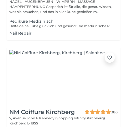
NÄGEL - AUGENBRAUEN - WIMPERN - MASSAGE -
HAARENTFERNUNG Gasperich ist für alle, die genau wissen,
was sie brauchen, und das in aller Ruhe genießen m...
Pediküre Medizinisch
Halte deine Füße glücklich und gesund! Die medizinische Pediküre ist eine spezialisierte Form der Fußbehandlung, bei der ein Nagelmeister Probleme wie Hornhaut, Risse und deformierte Nägel behandelt. Wie wird die medizinische Pediküre durchgeführt? - Problemidentifikation - Desinfektion und Erweichung der Füße - Entfernung von Hornhaut - Behandlung der Nagelplatte - Hautbehandlung - Auftragen einer medizinischen Creme Altersbeschränkungen: empfohlen ab 16 Jahren. Empfehlungen nach dem Eingriff: professionelle häusliche Pflege wird nach dem Eingriff empfohlen. Frequenz: einmal in 3-4 Wochen.
Nail Repair
NM Coiffure Kirchberg
380
7, Avenue John F Kennedy (Shopping Infinity Kirchberg)
Kirchberg L-1855