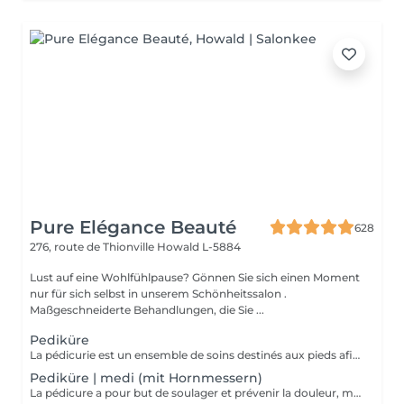
Pure Elégance Beauté
628
276, route de Thionville
Howald L-5884
Lust auf eine Wohlfühlpause? Gönnen Sie sich einen Moment
nur für sich selbst in unserem Schönheitssalon .
Maßgeschneiderte Behandlungen, die Sie ...
Pediküre
La pédicurie est un ensemble de soins destinés aux pieds afin d'améliorer leur confort et leur apparence, ainsi que ceux des ongles. Bain de pieds inclus.
Pediküre | medi (mit Hornmessern)
La pédicure a pour but de soulager et prévenir la douleur, mais également les effets secondaires des pathologies. Cors, durillons, crevasses ou il-de-perdrix sont ainsi traités par une pédicure. (avec coupe cors lames)