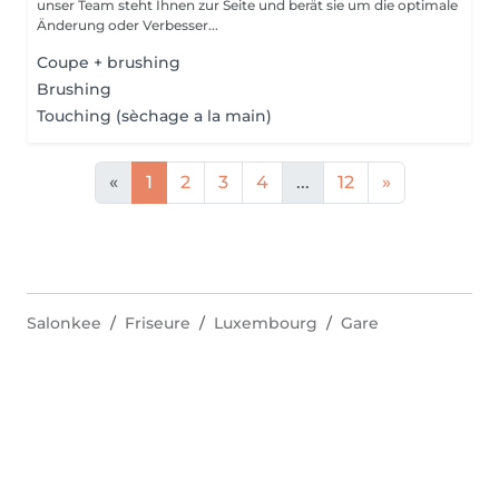
unser Team steht Ihnen zur Seite und berät sie um die optimale
Änderung oder Verbesser...
Coupe + brushing
Brushing
Touching (sèchage a la main)
«
1
2
3
4
...
12
»
Salonkee
Friseure
Luxembourg
Gare