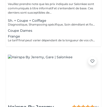
Veuillez prendre note que les prix indiqués sur Salonkee sont
communiqués à titre informatif et s'entendent de base. Ces
derniers sont susceptibles de...
Sh. + Coupe + Coiffage
Diagnostique, Shampooing spécifique, Soin démêlant et fixation inclus. Veuillez prendre note que les prix indiqués sur Salonkee sont communiqués à titre informatif et s'entendent de base. Ces derniers sont susceptibles de varier selon le diagnostic réalisé à votre arrivée au salon et l'expertise du professionnel à qui vous confiez votre beauté. Dans tous les cas, un devis précis vous sera proposé et toutes réalisations de prestations seront effectuées avec votre accord.
Coupe Dames
Frange
Le tarif final peut varier dépendant de la longueur de vos cheveux ainsi que des soins et produits utilisés.