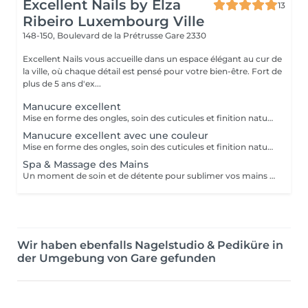
Excellent Nails by Elza
13
Ribeiro Luxembourg Ville
148-150, Boulevard de la Prétrusse
Gare 2330
Excellent Nails vous accueille dans un espace élégant au cur de
la ville, où chaque détail est pensé pour votre bien-être. Fort de
plus de 5 ans d'ex...
Manucure excellent
Mise en forme des ongles, soin des cuticules et finition naturelle pour des mains propres et soignée.
Manucure excellent avec une couleur
Mise en forme des ongles, soin des cuticules et finition naturelle (manicure simples) pour des mains propres et soignée avec une couleur.
Spa & Massage des Mains
Un moment de soin et de détente pour sublimer vos mains après votre prestation d'onglerie. Ce service comprend une manucure combinée, avec le retrait soigné des cuticules et la préparation de l'ongle naturel.Après la pose de gel ou d'acrylique, un gommage des mains est réalisé afin d'éliminer les cellules mortes et de laisser la peau douce et lumineuse. Le soin se poursuit avec une hydratation profonde accompagnée d'un massage relaxant des mains, pour nourrir la peau et apporter une sensation de bien-être. Ce service est réalisé après la pose de gel ou d'acrylique, afin de finaliser la prestation et offrir un moment de relaxation tout en sublimant les mains.
Wir haben ebenfalls Nagelstudio & Pediküre in
der Umgebung von Gare gefunden