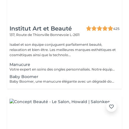
Institut Art et Beauté
425
137, Route de Thionville
Bonnevoie L-2611
Isabel et son équipe conjuguent parfaitement beauté,
relaxation et bien-être. Les meilleures marques esthétiques et
cosmétiques ainsi que la technolo...
Manucure
Votre expert en soins des ongles personnalisés. Notre équipe de prothésistes ongulaires diplômées vous offre une gamme complète de services pour des ongles magnifiques et durables. Expertise et Professionnalisme : Prothésistes qualifiées et expérimentées : o Isabel, o Francesca, o Fatima, o Deborah, o Patricia, o Mirza, Des produits de haute qualité, aux couleurs variées pour des résultats éclatants et durables. Garantie de beauté et santé de vos ongles. Services adaptés à vos goûts et votre personnalité Capsules pour allonger rapidement vos ongles. Rallongement en Gel : Pour un résultat naturel et durable. Remplissage toute les 3 a 4 semaines pour comble la repousse et préserve l'intégrité de la pose initiale. Manucure Soins et esthétisme pour des ongles en pleine santé et élégants. Nos Techniques Manucure Combinée : Soins complets et embellissement. Vernis Semi-Permanent : Couleur durable sans pose de gel. Chablon ou Capsules : Pose traditionnelle ou look naturel.
Baby Boomer
Baby Boomer, une manucure élégante avec un dégradé doux allant d'un nude naturel à un blanc éclatant. Ce style chic est parfait pour toutes les occasions. Sublimez vos ongles avec cette tendance incontournable ! Réservez dès maintenant pour profiter d'un look sophistiqué. Ne manquez pas l'ocasion de briller !