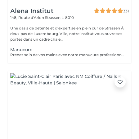
Alena Institut
331
148, Route d'Arlon
Strassen L-8010
Une oasis de détente et d'expertise en plein cur de Strassen À
deux pas de Luxembourg-Ville, notre institut vous ouvre ses
portes dans un cadre chale...
Manucure
Prenez soin de vos mains avec notre manucure professionnelle, pour des ongles soignés et une peau douce. - Limage et modelage précis des ongles - Soin des cuticules et hydratation des mains - Finition base fortifiante ou non Chaque séance est réalisée avec soin pour un résultat élégant et raffiné.