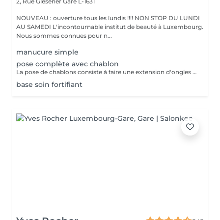
2, Rue Glesener
Gare L-1631
NOUVEAU : ouverture tous les lundis !!!! NON STOP DU LUNDI
AU SAMEDI L'incontournable institut de beauté à Luxembourg.
Nous sommes connues pour n...
manucure simple
pose complète avec chablon
La pose de chablons consiste à faire une extension d'ongles en gel, sans avoir recours aux capsules. Prestation un peu plus longue que les capsules mais tres tres jolie :)
base soin fortifiant