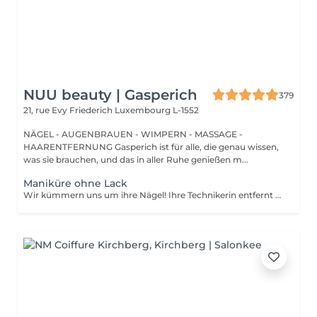
NUU beauty | Gasperich
379
21, rue Evy Friederich
Luxembourg L-1552
NÄGEL - AUGENBRAUEN - WIMPERN - MASSAGE -
HAARENTFERNUNG Gasperich ist für alle, die genau wissen,
was sie brauchen, und das in aller Ruhe genießen m...
Maniküre ohne Lack
Wir kümmern uns um ihre Nägel! Ihre Technikerin entfernt sanft abgestorbene hautzellen, feilt und formt ihre Nägel und poliert die oberfläche für ein glattes, natürliches finish. Unsere meister bieten kantige, hardware- oder kombinierte manicures an, je nach ihren wünschen. Wie wird eine manicure ohne nagellack durchgeführt? - raue haut wird sanft entfernt - die form der nagelplatte wird behutsam korrigiert - die Nagelhaut und seitlichen ränder werden sorgfältig bearbeitet - Nagelhautöl und handcreme werden aufgetragen, um zu pflegen und zu hydratisieren Altersbeschränkung: empfohlen ab 14 Jahren. Nachbehandlungsempfehlungen: es sind keine speziellen Nachbehandlungen erforderlich. Häufigkeit: alle 3 Wochen.