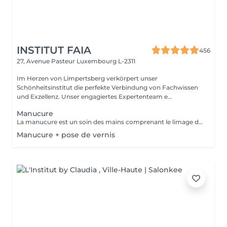
INSTITUT FAIA
456
27, Avenue Pasteur
Luxembourg L-2311
Im Herzen von Limpertsberg verkörpert unser
Schönheitsinstitut die perfekte Verbindung von Fachwissen
und Exzellenz. Unser engagiertes Expertenteam e...
Manucure
La manucure est un soin des mains comprenant le limage des ongles, la pousse et la coupe des cuticules, massage avec crème de soin et application d'un vernis transparent si désiré.
Manucure + pose de vernis