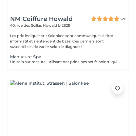
NM Coiffure Howald
326
40, rue des Scillas
Howald L-2529
Les prix indiqués sur Salonkee sont communiqués à titre
informatif et s'entendent de base. Ces derniers sont
susceptibles de varier selon le diagnosti...
Manucure Spa
Un soin sur mesure, utilisant des principes actifs pointu qui vous aidera a la restructuration de vos mains ainsi que vos ongles. Une combination parfaite entre exfoliation et masque pour retrouver éclat et hydratation durable .