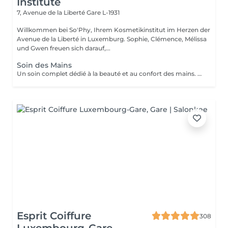
Institute
7, Avenue de la Liberté
Gare L-1931
Willkommen bei So'Phy, Ihrem Kosmetikinstitut im Herzen der
Avenue de la Liberté in Luxemburg. Sophie, Clémence, Mélissa
und Gwen freuen sich darauf,...
Soin des Mains
Un soin complet dédié à la beauté et au confort des mains. Le soin débute par une exfoliation douce afin d'affiner le grain de peau et révéler son éclat naturel. Les mains sont ensuite enveloppées dans un masque hydratant et nourrissant pour une action en profondeur. Pendant ce temps, les ongles sont soigneusement travaillés afin de leur redonner une forme nette et harmonieuse. Le soin se termine par un massage relaxant des mains, procurant une sensation immédiate de confort et de détente. Les mains sont plus douces, la peau nourrie et les ongles parfaitement soignés. Le vernis classique n'est pas proposé à l'institut. Si vous le souhaitez, nous pouvons toutefois réaliser la pose avec votre propre vernis en sélectionnant l'option correspondante.
Esprit Coiffure
308