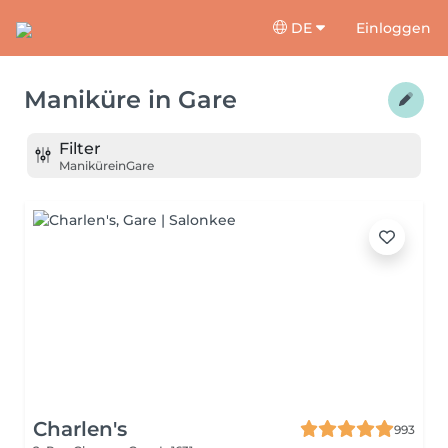
DE
Einloggen
Maniküre
in
Gare
Filter
Maniküre
in
Gare
Charlen's
993