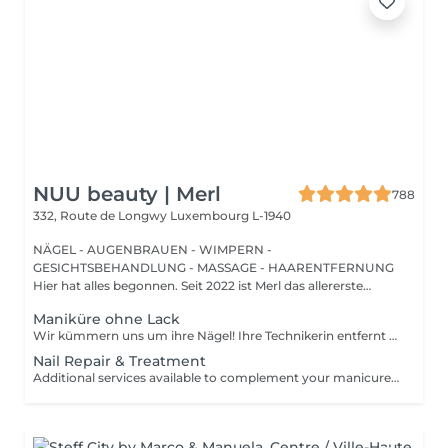
NUU beauty | Merl
788
332, Route de Longwy
Luxembourg L-1940
NÄGEL - AUGENBRAUEN - WIMPERN -
GESICHTSBEHANDLUNG - MASSAGE - HAARENTFERNUNG
Hier hat alles begonnen. Seit 2022 ist Merl das allererste
Zuhause der ...
Maniküre ohne Lack
Wir kümmern uns um ihre Nägel! Ihre Technikerin entfernt sanft abgestorbene hautzellen, feilt und formt ihre Nägel und poliert die oberfläche für ein glattes, natürliches finish. Unsere meister bieten kantige, hardware- oder kombinierte manicures an, je nach ihren wünschen. Wie wird eine manicure ohne nagellack durchgeführt? - raue haut wird sanft entfernt - die form der nagelplatte wird behutsam korrigiert - die Nagelhaut und seitlichen ränder werden sorgfältig bearbeitet - Nagelhautöl und handcreme werden aufgetragen, um zu pflegen und zu hydratisieren Altersbeschränkung: empfohlen ab 14 Jahren. Nachbehandlungsempfehlungen: es sind keine speziellen Nachbehandlungen erforderlich. Häufigkeit: alle 3 Wochen.
Nail Repair & Treatment
Additional services available to complement your manicure or as standalone treatments. Nail Repair per nail (during service) Minor repair of a single nail (small crack, local damage or broken nail). This option can be added multiple times if more than one nail requires repair. Charged at 3€ per nail for Manicure with Gel Polish services. Nail Repair per nail (walk-in) Repair of one nail without manicure or polish application. Suitable for clients booking a repair only. Onycholysis Treatment per nail Targeted care for nails affected by onycholysis. Performed without polish to support healthy nail recovery. IBX Nail Repair System Professional nail treatment designed to strengthen and restore natural nails. Can be booked alone or combined with gel removal for deeper repair. Gel Polish Removal Gentle and careful removal of gel polish.