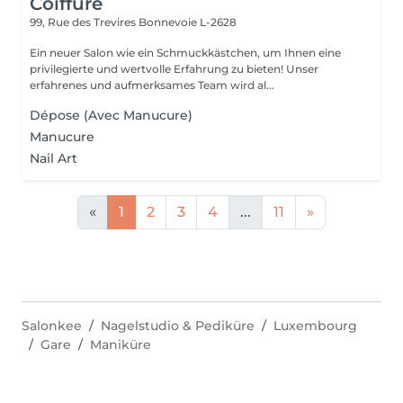
Coiffure
99, Rue des Trevires
Bonnevoie L-2628
Ein neuer Salon wie ein Schmuckkästchen, um Ihnen eine
privilegierte und wertvolle Erfahrung zu bieten! Unser
erfahrenes und aufmerksames Team wird al...
Dépose (Avec Manucure)
Manucure
Nail Art
«
1
2
3
4
...
11
»
Salonkee
Nagelstudio & Pediküre
Luxembourg
Gare
Maniküre