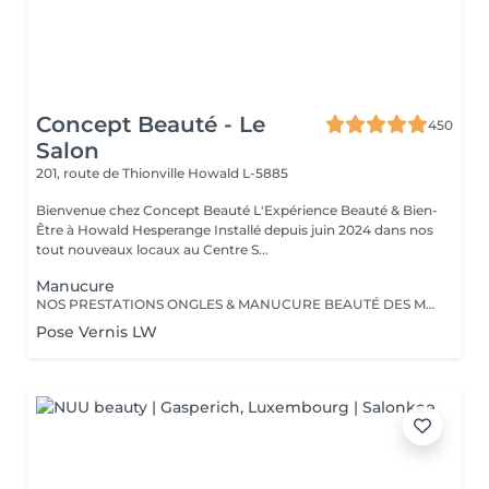
Concept Beauté - Le
450
Salon
201, route de Thionville
Howald L-5885
Bienvenue chez Concept Beauté L'Expérience Beauté & Bien-
Être à Howald Hesperange Installé depuis juin 2024 dans nos
tout nouveaux locaux au Centre S...
Manucure
NOS PRESTATIONS ONGLES & MANUCURE BEAUTÉ DES MAINS Manucure & Soin Nourrissant Offrez à vos mains un soin complet avec une manucure experte comprenant : Limage et mise en forme des ongles Soins des cuticules pour un contour net Massage nourrissant avec des soins hydratants ProNails En supplément : Application d'un vernis Longwear ou semi-permanent (en option) Une pause bien-être idéale pour retrouver des mains soignées et élégantes. OPTIONS À LA CARTE Personnalisez votre soin ! Selon vos envies, vous pouvez compléter votre manucure avec : Pose de vernis Longwear Pour une touche de couleur élégante Vernis semi-permanent Tenue parfaite jusqu'à 3 semaines Soin Spa Complet des mains Exfoliation, masque nourrissant et massage profond pour une détente absolue Offrez à vos mains un soin sur-mesure, réalisé par nos professionnelles expertes ! Notre équipe est composée d'expertes hautement qualifiées, dont certaines sont formatrices en onglerie dans notre centre Concept Beauté Distribution. Nous maîtrisons les dernières tendances et techniques pour garantir des prestations d'exception. Besoin d'un conseil personnalisé ? Nous sommes là pour vous guider vers la meilleure option selon votre type d'ongles et votre style de vie. Offrez à vos mains et à vos pieds l'expertise qu'ils méritent avec ProNails et notre équipe d'expertes !
Pose Vernis LW