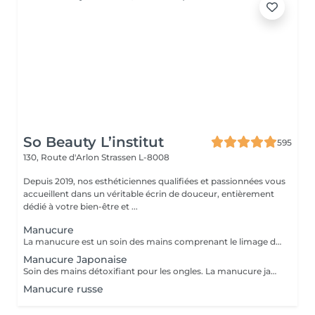
So Beauty L’institut
595
130, Route d'Arlon
Strassen L-8008
Depuis 2019, nos esthéticiennes qualifiées et passionnées vous
accueillent dans un véritable écrin de douceur, entièrement
dédié à votre bien-être et ...
Manucure
La manucure est un soin des mains comprenant le limage des ongles, la pousse et la coupe des cuticules, gommage, massage avec crème de soin et application d'un vernis transparent si désiré.
Manucure Japonaise
Soin des mains détoxifiant pour les ongles. La manucure japonaise consiste à polir et nettoyer les ongles en profondeur pour ensuite les nourrir avec une pâte à base de cire d'abeille qui va oxygéner l'ongle. L'ongle ressort brillant naturellement et pour une durée de 3 semaines. Comprend le limage des ongles, la pousse et la coupe des cuticules, polissage, application de la pâte à base de cire d'abeille et de la poudre fixante, gommage, massage avec crème de soin et application d'un vernis transparent si désiré.
Manucure russe