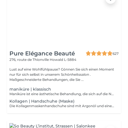
Pure Elégance Beauté
627
276, route de Thionville
Howald L-5884
Lust auf eine Wohlfühlpause? Gönnen Sie sich einen Moment
nur für sich selbst in unserem Schönheitssalon .
Maßgeschneiderte Behandlungen, die Sie ...
maniküre | klassisch
Maniküre ist eine ästhetische Behandlung, die sich auf die Nägel konzentriert. Die Kosmetikerin wird Ihre Finger zu Beginn der Maniküre in einer Schüssel mit heißem Wasser einweichen Die Maniküre ermöglicht es, die Nägel zu stärken, von kleinen abgestorbenen Hautschüppchen, die sie umgeben, zu befreien und gepflegte Hände zu zeigen. Beschränkt sich auf das Zurückschieben der Nagelhaut, Feilen und Polieren der Nägel und begleitend mit einer Massage der Hände am Ende der Maniküre und evtl
Kollagen | Handschuhe (Maske)
Die Kollagenmaskenhandschuhe sind mit Argonöl und einer kollagenreichen Emulsion vorimprägniert, um die Haut zu durchdringen und mit Feuchtigkeit zu versorgen.