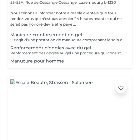
55-55A, Rue de Cessange
Cessange, Luxembourg L-1320
Nous tenons à informer notre aimable clientèle que tous
rendez-vous qui n'est pas annuler 24 heures avant et qui ne
serait pas honoré devra être payé ...
Manicure +renforsement en gel
Il s'agit d'une prestation de manucure comprenant le soin des cuticules, le polissage des replis latéraux, ainsi que le renforcement de vos ongles naturels sans extension. Les ongles deviennent plus forts, soignés et gardent leur longueur naturelle. Il est recommandé de répéter la procédure toutes les 3 semaines pour maintenir un résultat optimal.
Renforcement d'ongles avec du gel
Renforcement des ongles au gel une procédure qui consiste à appliquer un gel fortifiant sur l'ongle naturel. Il protège contre la casse, lisse la surface et renforce les ongles. Convient à : Ongles fins, cassants et dédoublés Ceux qui veulent renforcer leurs ongles sans extension Prolonger la tenue du vernis Le gel est appliqué en fine couche, sans alourdir l'ongle, et aide à obtenir une longueur saine.
Manucure pour homme