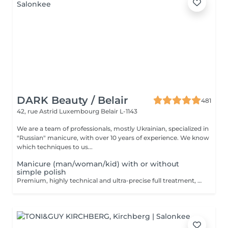
DARK Beauty / Belair
481
42, rue Astrid
Luxembourg Belair L-1143
We are a team of professionals, mostly Ukrainian, specialized in
"Russian" manicure, with over 10 years of experience. We know
which techniques to us...
Manicure (man/woman/kid) with or without
simple polish
Premium, highly technical and ultra-precise full treatment, performed mainly with an e-file to achieve a perfectly clean nail contour and apply the polish as close as possible, even slightly under the cuticle. This technique helps visually delay the regrowth by around 10 days. Visual result: -Extremely well-groomed nails, clean contours, flawless shape -Instagram / photo studio effect: neat, precise, with no visible dry skin Service content: -Removal of old semi-permanent and/or gel polish (if needed, please book accordingly this option via this screen) -Very meticulous preparation of the nail plate -Removal of dead skin -Shape and file nails -Gentle cuticle care -Application of a transparent simple polish (if desired) OR application of your own simple polish to bring with you (if needed, please book accordingly this option via this screen) -Application of cuticle oil and hand cream