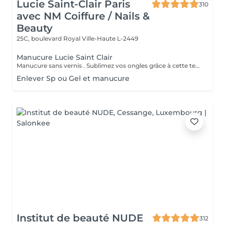
Lucie Saint-Clair Paris
310
avec NM Coiffure / Nails &
Beauty
25C, boulevard Royal
Ville-Haute L-2449
Manucure Lucie Saint Clair
Manucure sans vernis . Sublimez vos ongles grâce à cette technique naturelle qui comprend une mise en forme, une élimination tout en douceur de la cuticule. Les ongles retrouvent leur éclat naturel . Manucure avec vernis. Sublimez vos ongles grâce à cette technique naturelle qui comprend une mise en forme, une élimination tout en douceur de la cuticule. Finition complète et impeccable grâce a la pose de vernis.
Enlever Sp ou Gel et manucure
Institut de beauté NUDE
312