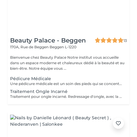
Beauty Palace - Beggen
13
170A, Rue de Beggen
Beggen L-1220
Bienvenue chez Beauty Palace Notre institut vous accueille
dans un espace moderne et chaleureux dédié à la beauté et au
bien-être. Notre équipe vous ...
Pédicure Médicale
Une pédicure médicale est un soin des pieds qui se concentre sur les problèmes spécifiques des pieds: *Ongles incarnés *Ongles courbes *Callosités *Cors *Durillons *Oeil de perdrix *Corne *Mycoses *Pieds d'athlète
Traitement Ongle Incarné
Traitement pour ongle incarné. Redressage d'ongle, avec la pose d'un "spange".