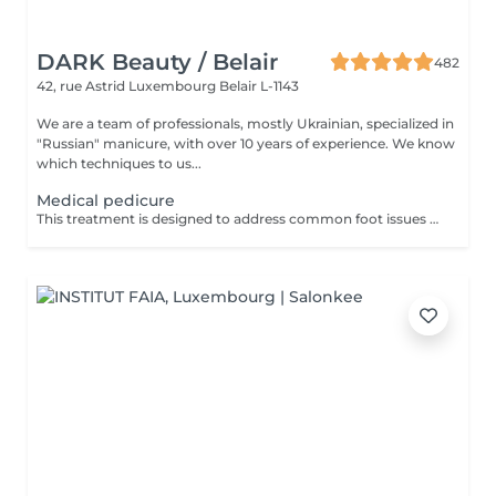
DARK Beauty / Belair
482
42, rue Astrid
Luxembourg Belair L-1143
We are a team of professionals, mostly Ukrainian, specialized in
"Russian" manicure, with over 10 years of experience. We know
which techniques to us...
Medical pedicure
This treatment is designed to address common foot issues such as cracks, calluses, corns, ingrown toenail correction... All managed with precision by our sepcialist. Service content: -Initial assessment of the foot condition -Hygienic cleansing and softening of the skin -Removal of hardened or thickened areas -Detailed nail care and reshaping -Targeted treatment of problem zones -Application of a therapeutic foot cream