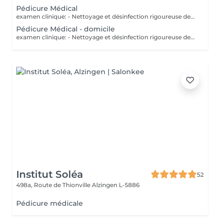
Pédicure Médical
examen clinique: - Nettoyage et désinfection rigoureuse des pieds - soin des ongles: coupe correct, fraisage ( diminution de l`épaisseur) et nettoyage des sillons pour prévenir les ongles incarnés. - traitement des callosités rdv chez 691 60 25 60 ou clinic.coach@lilianamendes.eu
Pédicure Médical - domicile
examen clinique: - Nettoyage et désinfection rigoureuse des pieds - soin des ongles: coupe correct, fraisage ( diminution de l`épaisseur) et nettoyage des sillons pour prévenir les ongles incarnés. - traitement des callosités rdv chez 691 60 25 60 ou clinic.coach@lilianamendes.eu
Institut Soléa
52
498a, Route de Thionville
Alzingen L-5886
Pédicure médicale