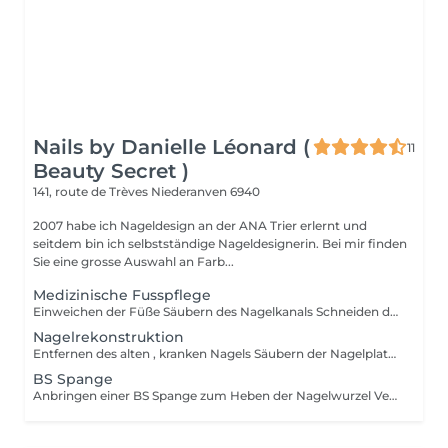
Nails by Danielle Léonard (
11
Beauty Secret )
141, route de Trèves
Niederanven 6940
2007 habe ich Nageldesign an der ANA Trier erlernt und
seitdem bin ich selbstständige Nageldesignerin. Bei mir finden
Sie eine grosse Auswahl an Farb...
Medizinische Fusspflege
Einweichen der Füße Säubern des Nagelkanals Schneiden der Nägel Ausschneiden von eingewachsenen Nägeln Entfernung Von Hornhaut, Hühnerauge, Risse Creme bei Bedarf Pilzbehandlung
Nagelrekonstruktion
Entfernen des alten , kranken Nagels Säubern der Nagelplatte Aufbau eines Neuen Nagels mit Acryl
BS Spange
Anbringen einer BS Spange zum Heben der Nagelwurzel Verhindert dass der Nagel einwächst Halt 2 Monate