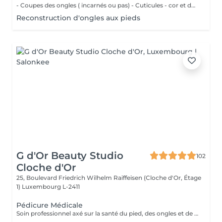
- Coupes des ongles ( incarnés ou pas) - Cuticules - cor et durillons - Petit massage - Pose de vernis semi-permanent couleur ( Si vous voulez une french, veuillez svp cocher l'onglet french en plus)
Reconstruction d'ongles aux pieds
G d'Or Beauty Studio
102
Cloche d'Or
25, Boulevard Friedrich Wilhelm Raiffeisen (Cloche d'Or, Étage
1)
Luxembourg L-2411
Pédicure Médicale
Soin professionnel axé sur la santé du pied, des ongles et de la peau, avec traitement des ongles incarnés, cors, durillons et callosités. Sans application de vernis.