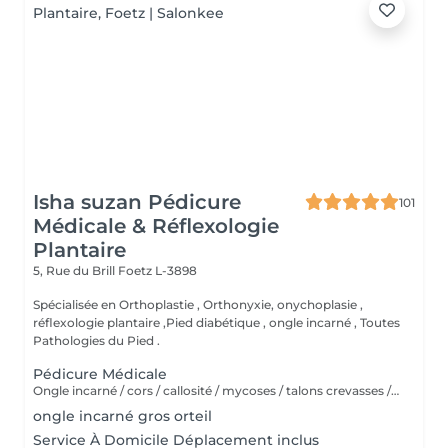
Isha suzan Pédicure
101
Médicale & Réflexologie
Plantaire
5, Rue du Brill
Foetz L-3898
Spécialisée en Orthoplastie , Orthonyxie, onychoplasie ,
réflexologie plantaire ,Pied diabétique , ongle incarné , Toutes
Pathologies du Pied .
Pédicure Médicale
Ongle incarné / cors / callosité / mycoses / talons crevasses / coupe les ongles /soin pied d'athlète sportif / durillons / pensmemt / pieds diabétiques / onychoplastie construire ongles
ongle incarné gros orteil
Service À Domicile Déplacement inclus