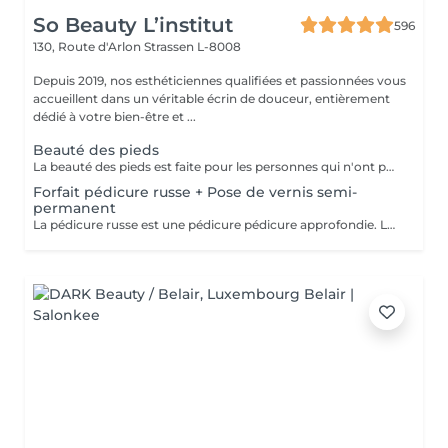
So Beauty L’institut
596
130, Route d'Arlon
Strassen L-8008
Depuis 2019, nos esthéticiennes qualifiées et passionnées vous
accueillent dans un véritable écrin de douceur, entièrement
dédié à votre bien-être et ...
Beauté des pieds
La beauté des pieds est faite pour les personnes qui n'ont pas de problème particulier au niveau de leur pieds. Elle comprend la pousse des cuticules, la coupe des ongles et le limage, léger ponçage de la plaque de l'ongle, et rape de la plante du pied. Pose de vernis transparent et application de crème inclues.
Forfait pédicure russe + Pose de vernis semi-
permanent
La pédicure russe est une pédicure pédicure approfondie. La durée de votre vernis permanent va durer 1 semaine de plus.