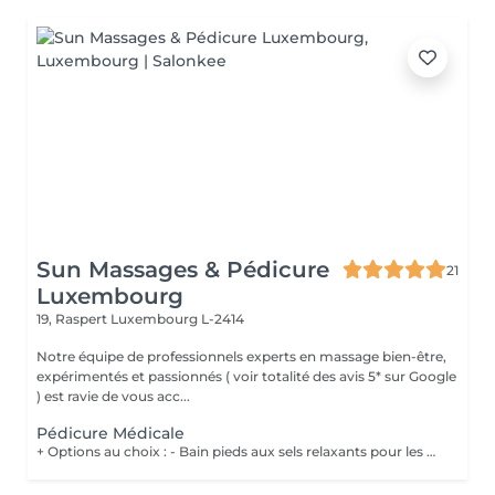
Sun Massages & Pédicure
21
Luxembourg
19, Raspert
Luxembourg L-2414
Notre équipe de professionnels experts en massage bien-être,
expérimentés et passionnés ( voir totalité des avis 5* sur Google
) est ravie de vous acc...
Pédicure Médicale
+ Options au choix : - Bain pieds aux sels relaxants pour les pieds fatigués et préparer les pieds au soin 20€ - Gommage pieds pour des pieds doux et hydratés 20€ - Massage des pieds 55 minutes 90€ Les soins de pédicurie médicale sont non seulement destinés à traiter les problèmes de pieds de manière curative mais également de manière préventive, en contribuant à votre confort lors de la marche ou de vos éventuelles activités sportives. Un soin régulier peut vous éviter des problèmes et des douleurs aux pieds dus à l'apparition de crevasses, durillons, cors, ... Vous devez néanmoins consulter sans attendre lorsque : Vous ressentez une gêne lors de la marche (n'attendez pas de ressentir de la douleur !) ; Vous constatez l'apparition de mycose, cor, callosité, il de perdrix ou ongle incarné, ...