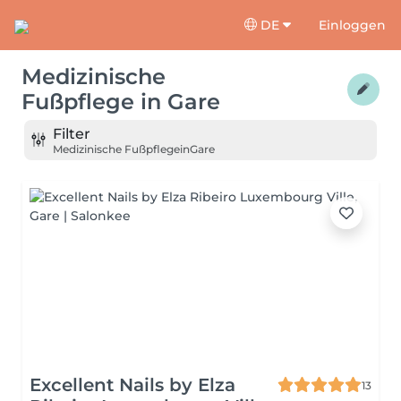
DE
Einloggen
Medizinische
Fußpflege
in
Gare
Filter
Medizinische Fußpflege
in
Gare
Excellent Nails by Elza
13