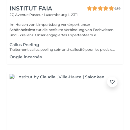
INSTITUT FAIA
459
27, Avenue Pasteur
Luxembourg L-2311
Im Herzen von Limpertsberg verkörpert unser
Schönheitsinstitut die perfekte Verbindung von Fachwissen
und Exzellenz. Unser engagiertes Expertenteam e...
Callus Peeling
Traitement callus peeling soin anti-callosité pour les pieds en seulement 15 minutes CALLUSPEELING permet d'éliminer facilement, sans lames ni cutters, les callosités et les fissures, donnant aux pieds une incroyable douceur et une sensation infinie de légèreté.
Ongle incarnés