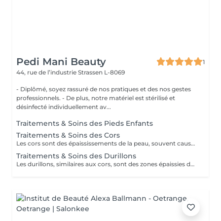
Pedi Mani Beauty
1
44, rue de l’industrie
Strassen L-8069
- Diplômé, soyez rassuré de nos pratiques et des nos gestes
professionnels. - De plus, notre matériel est stérilisé et
désinfecté individuellement av...
Traitements & Soins des Pieds Enfants
Traitements & Soins des Cors
Les cors sont des épaississements de la peau, souvent causés par la pression ou le frottement répétés. Le traitement des cors implique généralement un adoucissement de la peau à l'aide de bains de pieds chauds, suivis d'un limage doux pour éliminer la couche de peau dure. Des coussinets protecteurs peuvent également être utilisés pour prévenir leur réapparition.
Traitements & Soins des Durillons
Les durillons, similaires aux cors, sont des zones épaissies de la peau, généralement sur les pieds. Le traitement des durillons consiste à adoucir la peau à l'aide de bains chauds, puis à utiliser une pierre ponce ou une lime pour enlever délicatement les peaux mortes. Des coussinets de protection peuvent être portés pour prévenir leur réapparition.