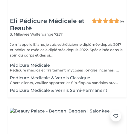
Eli Pédicure Médicale et
64
Beauté
3, Millewee
Walferdange 7257
Je m'appelle Eliane, je suis esthéticienne diplômée depuis 2017
et pédicure médicale diplômée depuis 2022. Spécialisée dans le
soin du corps et des pi...
Pédicure Médicale
Pédicure médicale : Traitement mycoses , ongles incarnés , corrections des ongles en plicature , ongles en tuile de provence , en volute, durillons, cors ,callosités, crevasses, pied d'athlète et tous les affections. Le prix varie en fonction du problème.
Pedicure Medicale & Vernis Classique
Chers clients, veuillez apporter les flip-flop ou sandales ouvertes pour pose de verniz classique.
Pedicure Medicale & Vernis Semi-Permanent