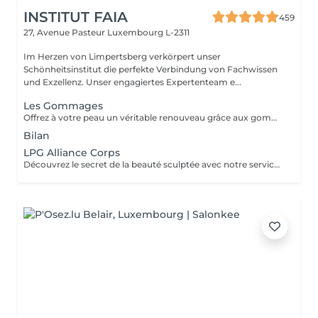
INSTITUT FAIA
459
27, Avenue Pasteur
Luxembourg L-2311
Im Herzen von Limpertsberg verkörpert unser
Schönheitsinstitut die perfekte Verbindung von Fachwissen
und Exzellenz. Unser engagiertes Expertenteam e...
Les Gommages
Offrez à votre peau un véritable renouveau grâce aux gommages corps Gemology. Enrichis en extraits minéraux précieux et en ingrédients naturels, ils exfolient en douceur, éliminent les cellules mortes et révèlent l'éclat de la peau. Leur texture sensorielle et leurs parfums délicats transforment l'exfoliation en un rituel de bien-être luxueux. Résultat : une peau lisse, douce, parfaitement préparée à recevoir les soins suivants.
Bilan
LPG Alliance Corps
Découvrez le secret de la beauté sculptée avec notre service LPG Endermologie. Cette technologie de pointe est votre alliée pour une silhouette redessinée et une peau radieuse. Les soins Endermologie stimulent naturellement la production de collagène et d'élastine, réduisent l'aspect de la cellulite et raffermissent votre peau. Les résultats sont visibles dès les premières séances, vous laissant avec une confiance et une élégance accrues. Révélez votre beauté intérieure avec une silhouette plus harmonieuse. Optez pour le bien-être et la beauté, choisissez LPG Endermologie dès aujourd'hui.