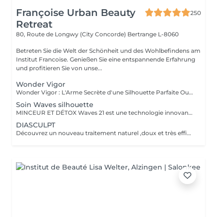
Françoise Urban Beauty
250
Retreat
80, Route de Longwy (City Concorde)
Bertrange L-8060
Betreten Sie die Welt der Schönheit und des Wohlbefindens am
Institut Francoise. Genießen Sie eine entspannende Erfahrung
und profitieren Sie von unse...
Wonder Vigor
Wonder Vigor : L'Arme Secrète d'une Silhouette Parfaite Oubliez les méthodes ordinaires. Wonder Vigor est la première et unique technologie au monde à fusionner thermogenèse intelligente et contraction musculaire hélicoïdale pour détruire la graisse et sculpter le corps avec une précision chirurgicale sans bistouri, sans douleur, sans compromis. Propulsé par Thermodexia, un brevet exclusif, ce système agit en profondeur pour des résultats visibles, mesurables, et inégalés. Une expérience ultra-confortable, des effets immédiats et durables parce que votre corps mérite l'excellence absolue. Exclusivement chez nous. Parce que le génie ne se partage pas. Prêt à transformer votre corps ? Venez vivre l'expérience Wonder Vigor.
Soin Waves silhouette
MINCEUR ET DÉTOX Waves 21 est une technologie innovante aux effets rééquilibrant , minceurs et détox permettant une action ciblée sur les différentes zones que l'on souhaite amincir. Grâce a l'association de électrostimulation des métamères en lien direct avec les organes , et d'un traitement par le froid intense , ce soin , relance le système lymphatique et veineux Les tissus sont détoxifiés en profondeur , la silhouette ré harmonisée , et les imperfections telle la cellulite , et la graisse abdominale sont visiblement réduites , dès la première séance .
DIASCULPT
Découvrez un nouveau traitement naturel ,doux et très efficace pour éliminer les surcharges graisseuses localisées : abdomen, hanches ,genoux , bras , fesses ,les résultats sont visibles immédiatement .Cette technique permet également de soigner la cellulite, et raffermir les zones relâchées en renforçant la fabrication d'un bon collagène.