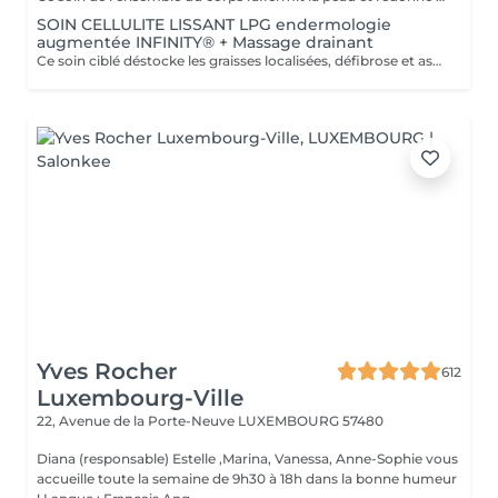
SOIN CELLULITE LISSANT LPG endermologie
augmentée INFINITY® + Massage drainant
Ce soin ciblé déstocke les graisses localisées, défibrose et assouplit les tissus pour traiter efficacement la cellulite adipeuse et fibreuse tout en procurant un grand moment de bien-être. 40 minutes LPG + 10 minutes de massage drainant/amincissant sur l'avant des jambes.
Yves Rocher
612
Luxembourg-Ville
22, Avenue de la Porte-Neuve
LUXEMBOURG 57480
Diana (responsable) Estelle ,Marina, Vanessa, Anne-Sophie vous
accueille toute la semaine de 9h30 à 18h dans la bonne humeur