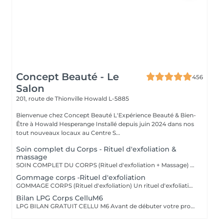
Concept Beauté - Le
456
Salon
201, route de Thionville
Howald L-5885
Bienvenue chez Concept Beauté L'Expérience Beauté & Bien-
Être à Howald Hesperange Installé depuis juin 2024 dans nos
tout nouveaux locaux au Centre S...
Soin complet du Corps - Rituel d'exfoliation &
massage
SOIN COMPLET DU CORPS (Rituel d'exfoliation + Massage) Un soin divin combinant un gommage doux et un massage relaxant pour une peau sublimée et un corps détendu. L'exfoliation, réalisée avec le Body Strategist Scrub de Comfort Zone, élimine les cellules mortes, affine le grain de peau et prépare à l'absorption des actifs hydratants. Le massage qui suit nourrit et apaise la peau grâce aux textures veloutées et aux actifs régénérants des huiles de soin Comfort Zone, pour une sensation de bien-être absolu.
Gommage corps -Rituel d'exfoliation
GOMMAGE CORPS (Rituel d'exfoliation) Un rituel d'exfoliation délicat qui débarrasse la peau des impuretés et cellules mortes pour la laisser incroyablement douce et lumineuse. Nous utilisons le Body Strategist Scrub de Comfort Zone, un gommage aux particules naturelles qui stimule la microcirculation et révèle l'éclat de votre peau. Idéal avant un massage, un soin hydratant ou pour préparer la peau au bronzage.
Bilan LPG Corps CelluM6
LPG BILAN GRATUIT CELLU M6 Avant de débuter votre programme LPG, nous vous offrons un bilan personnalisé. Cette séance permet d'analyser votre peau, d'évaluer vos besoins et de définir ensemble le protocole le plus adapté à vos objectifs (fermeté, cellulite, drainage, remodelage). Grâce à la technologie brevetée LPG Endermologie, nous vous conseillons un programme sur-mesure pour optimiser vos résultats dès la première séance. Un accompagnement exclusif : En plus de votre programme LPG, bénéficiez des conseils d'une professionnelle, coach en nutrition et bien-être, pour des résultats optimisés et durables. Un suivi global pour retrouver une silhouette harmonieuse et une meilleure vitalité ! Le Lipomassage est une technique issu de l'endermologie ,c'est la solution aux problèmes de cellulite, de graisses localisées et de relachement cutané. Cellu M6 combine trois efets majeurs: - Le destockage : il active la lipolyse et stimule les adipocytes déclenchant la libération des graisses - Le raffermissement : il stimule les fibroblastes pour générer collagène et élastine - Le rescultage : il décloisonne les amas graisseux et agit sur les septas ( aspect capitons )