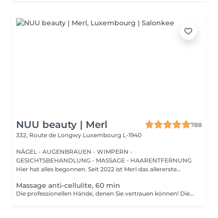
NUU beauty | Merl
788
332, Route de Longwy
Luxembourg L-1940
NÄGEL - AUGENBRAUEN - WIMPERN -
GESICHTSBEHANDLUNG - MASSAGE - HAARENTFERNUNG
Hier hat alles begonnen. Seit 2022 ist Merl das allererste
Zuhause der ...
Massage anti-cellulite, 60 min
Die professionellen Hände, denen Sie vertrauen können! Die Massage ist die Praxis des Knetens oder Manipulierens der Muskeln und anderer Weichteile einer Person, um Stress zu reduzieren, Muskelschmerzen zu lindern, die Entspannung zu fördern und die Funktion des Immunsystems zu verbessern. Vorteile einer Anti-Cellulite-Massage: - verbessert die Durchblutung - beseitigt Stauungen in der Haut - aktiviert Stoffwechselprozesse in Zellen und Geweben - Muskeln und Gewebe werden mit Sauerstoff und Mineralien versorgt - die Haut wird glatt und elastisch Wie wird eine Anti-Cellulite-Massage durchgeführt? - der Rücken wird massiert - Arme werden massiert - Beine werden massiert - der Bauch wird massiert Altersbeschränkungen: empfohlen ab 16 Jahren. Empfehlungen nach dem Eingriff: nach dem Eingriff 2-3 Stunden keinen Sport und plötzliche Bewegungen machen. Frequenz: 2-3 Mal pro Woche, insgesamt 10 Mal. Wiederholen Sie den Eingriff alle 3-6 Monate.