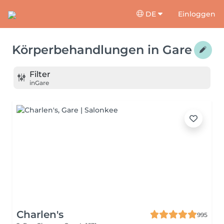
DE
Einloggen
Körperbehandlungen
in
Gare
Filter
in
Gare
Charlen's
995