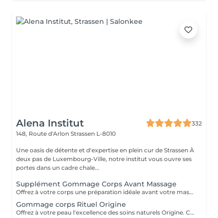
Alena Institut
332
148, Route d'Arlon
Strassen L-8010
Une oasis de détente et d'expertise en plein cur de Strassen À
deux pas de Luxembourg-Ville, notre institut vous ouvre ses
portes dans un cadre chale...
Supplément Gommage Corps Avant Massage
Offrez à votre corps une préparation idéale avant votre massage grâce à notre gommage corps exfoliant. Ce soin permet d'éliminer en douceur les cellules mortes, d'affiner le grain de peau et de stimuler la circulation, afin de maximiser les bienfaits du massage. La peau est plus lisse, plus douce et absorbe mieux les huiles et actifs utilisés pendant le massage.
Gommage corps Rituel Origine
Offrez à votre peau l'excellence des soins naturels Origine. Ce gommage exfolie délicatement grâce à des textures raffinées et des ingrédients sélectionnés pour leur pureté. Il lisse le grain de peau, réveille l'éclat naturel et enveloppe le corps d'un parfum subtil et sensoriel. Un rituel d'exception qui laisse la peau incroyablement douce, soyeuse et lumineuse, prête à recevoir tous les bienfaits des soins suivants.