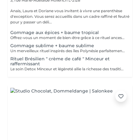
3, rue Marie-Adelaïde
Hollerich L-2128
Anais, Laura et Doriane vous invitent à vivre une parenthèse
d'exception. Vous serez accueillis dans un cadre raffiné et feutré
pour y passer un déli...
Gommage aux épices + baume tropical
Offrez-vous un moment de bien-être grâce à ce rituel ancestral inspiré des recettes de beauté et soins de l'île de Java. Laissez-vous transporter par les délicates senteurs de ce soin énergisant à base d'épices et de sels de mer, et retrouvez une douce et satiné.
Gommage sublime + baume sublime
Un merveilleux rituel inspirés des îles Polynésie parfaitement adapté aux peaux même les plus sensibles. Cette préparation traditionnelle de Monoï, à base de fleurs de Tiaré macérées, de sucre, de poudre de noix de coco et de fruits de Noni, régénère la peau et éveille l'esprit.
Rituel Brésilien " crème de café " Minceur et
raffermissant
Le soin Detox Minceur et légèreté allie la richesse des traditions et pharmacopées brésiliennes et indiennes. Les mouvements vont, de façon alternatives, oxygéner et les drainer les tissus afin de raffermir et detoxifier le corps et le mental. Ce soin est pratiqué avec la Crème de Café Minceur, l'Huile Ayurvédique et un enveloppement personnalisé. * Possibilité de faire un abonnement 5+ 1 offert