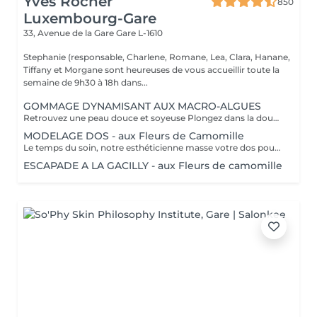
Yves Rocher
850
Luxembourg-Gare
33, Avenue de la Gare
Gare L-1610
Stephanie (responsable, Charlene, Romane, Lea, Clara, Hanane,
Tiffany et Morgane sont heureuses de vous accueillir toute la
semaine de 9h30 à 18h dans...
GOMMAGE DYNAMISANT AUX MACRO-ALGUES
Retrouvez une peau douce et soyeuse Plongez dans la douceur tropicale dIndonésie à travers les notes épicées des huiles essentielles de Girofle et de Muscade. Ce gommage aux effluves chauds et naturels vous transporte tout en exfoliant délicatement votre peau : elle est douce, lumineuse et satinée.
MODELAGE DOS - aux Fleurs de Camomille
Le temps du soin, notre esthéticienne masse votre dos pour un confort sans précédent.
ESCAPADE A LA GACILLY - aux Fleurs de camomille