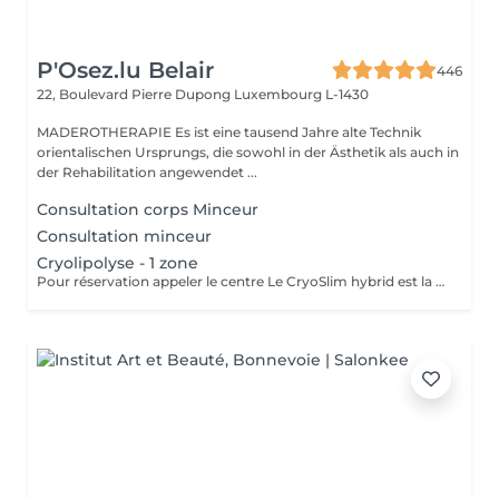
P'Osez.lu Belair
446
22, Boulevard Pierre Dupong
Luxembourg L-1430
MADEROTHERAPIE Es ist eine tausend Jahre alte Technik
orientalischen Ursprungs, die sowohl in der Ästhetik als auch in
der Rehabilitation angewendet ...
Consultation corps Minceur
Consultation minceur
Cryolipolyse - 1 zone
Pour réservation appeler le centre Le CryoSlim hybrid est la nouvelle génération de Cryolipolyse médicale (traitement des cellules de graisse par le froid). CryoSlim hybrid est le seul appareil d'amincissement à garantir les résultats minceur cliniquement supérieurs à la moyenne et exclusivement avec des températures de traitement saines et sans danger pour l'organisme. Ce traitement concerne les hommes et les femmes qui présentent une ou plusieurs zones localisées souvent résistantes aux efforts de régime et sport : ventre, poignées d'amour, culotte de cheval, intérieur des cuisses, genoux, bras, dos.