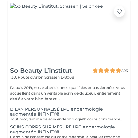
So Beauty L’institut
595
130, Route d'Arlon
Strassen L-8008
Depuis 2019, nos esthéticiennes qualifiées et passionnées vous
accueillent dans un véritable écrin de douceur, entièrement
dédié à votre bien-être et ...
BILAN PERSONNALISÉ LPG endermologie
augmentée INFINITY®
Tout programme de soin endermologie® corps commence par un bilan ultra-précis, avec l'application professionnelle ENDERMOLINK. Il se déroule en trois étapes clés : 1. Décryptage de votre mode de vie. 2. Analyse de votre peau. 3. Création de votre programme sur-mesure.
SOINS CORPS SUR MESURE LPG endermologie
augmentée INFINITY®
Ce soin de l'ensemble du corps raffermit la peau et redonne du galbe aux courbes pour retrouver une silhouette resculptée et plus ferme tout en procurant un grand moment de bien-être. DESTOCKE les graisses Grâce à la nouvelle tête de traitement brevetée Alliance, endermologie® permet de cibler et d'affiner les zones rebelles à lexercice et à l'hygiène alimentaire (bras, dos, ventre, taille, cuisses..) tout en s'adaptant précisément aux besoins de chaque peau. LISSE la cellulite La cellulite, qui touche 90 % des femmes même les plus minces et les plus sportives, résulte à la fois dun stockage de graisses dans les adipocytes (cellules graisseuses) et dune rétention d'eau tout autour. RAFFERMIT la peau Variations de poids, grossesses, temps qui passe la peau perd progressivement de sa tonicité et de sa souplesse. Même si ce relâchement cutané concerne tout le corps, certaines zones y sont plus sensibles : intérieur des cuisses, ventre, bras, etc