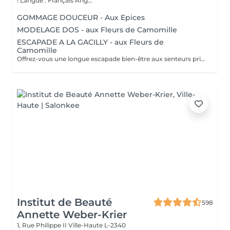
! Langue : Français Ang...
GOMMAGE DOUCEUR - Aux Epices
MODELAGE DOS - aux Fleurs de Camomille
ESCAPADE A LA GACILLY - aux Fleurs de
Camomille
Offrez-vous une longue escapade bien-être aux senteurs printanières de Camomille, fleur emblématique de nos champs à la Gacilly. le temps s'est arrêté. Incroyablement relaxé et en harmonie, votre corps et votre esprits retrouvent leur équilibre.
Institut de Beauté
598
Annette Weber-Krier
1, Rue Philippe II
Ville-Haute L-2340