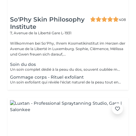
So'Phy Skin Philosophy
408
Institute
7, Avenue de la Liberté
Gare L-1931
Willkommen bei So'Phy, Ihrem Kosmetikinstitut im Herzen der
Avenue de la Liberté in Luxemburg. Sophie, Clémence, Mélissa
und Gwen freuen sich darauf,...
Soin du dos
Un soin complet dédié à la peau du dos, souvent oubliée mais pourtant sujette aux tensions et aux imperfections. Ce soin débute par un nettoyage et une exfoliation afin de purifier la peau, affiner le grain de peau et améliorer sa texture. Selon vos besoins et la durée choisie (30 ou 60 minutes), un travail plus ciblé peut être réalisé pour désincruster la peau et rééquilibrer les zones concernées. Le soin se termine par un massage relaxant, permettant de relâcher les tensions accumulées et de procurer une sensation immédiate de bien-être. La peau est plus nette, plus douce et le dos profondément détendu. Un soin idéal pour prendre soin de cette zone souvent négligée tout en s'accordant un moment de détente.
Gommage corps - Rituel exfoliant
Un soin exfoliant qui révèle l'éclat naturel de la peau tout en offrant un véritable moment de détente. Le gommage permet d'éliminer les cellules mortes, d'affiner le grain de peau et de laisser la peau plus douce et lumineuse. Selon vos préférences, vous pouvez choisir entre un gommage au savon noir, pour une exfoliation enveloppante et purifiante, ou un gommage à grains, pour une action plus tonique et efficace. La senteur sélectionnée accompagne l'ensemble du soin et prolonge l'expérience, avec la possibilité d'ajouter une huile de massage pour un moment encore plus enveloppant. La peau est douce, lisse et délicatement parfumée, le corps détendu et l'esprit apaisé. Un soin idéal pour préparer la peau, la sublimer ou simplement s'offrir un moment pour soi.