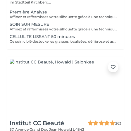
im Stadtteil Kirchberg...
Première Analyse
Affinez et raffermissez votre silhouette grâce à une technique de palper-rouler associée à un système d'aspiration. La dernière génération, le Cellu M6 INFINITY est un programme de soins basés sur la technique " Endermologie ", permettant de stimuler la circulation et les tissus de la peau en profondeur grâce à un système mécanique de palper-rouler. Associant confort et efficacité, cette technique, très proche d'un massage manuel, assouplit les tissus, améliore la circulation veineuse et lymphatique et permet une meilleure élimination des toxines. Les soins du corps Cellu M6 INFINITY permettent de : - déstocker les graisses - lisser la cellulite - raffermir la peau - retrouver des jambes légères
SOIN SUR MESURE
Affinez et raffermissez votre silhouette grâce à une technique de palper-rouler associée à un système d'aspiration. La dernière génération, le Cellu M6 INFINITY est un programme de soins basés sur la technique " Endermologie ", permettant de stimuler la circulation et les tissus de la peau en profondeur grâce à un système mécanique de palper-rouler. Associant confort et efficacité, cette technique, très proche d'un massage manuel, assouplit les tissus, améliore la circulation veineuse et lymphatique et permet une meilleure élimination des toxines. Les soins du corps Cellu M6 INFINITY permettent de : - déstocker les graisses - lisser la cellulite - raffermir la peau - retrouver des jambes légères
CELLULITE LISSANT 50 minutes
Ce soin ciblé déstocke les graisses localisées, défibrose et assouplit les tissus pour traiter efficacement la cellulite adipeuse et fibreuse tout en procurant un grand moment de bien-être.
Institut CC Beauté
263
37, Avenue Grand Duc Jean
Howald L-1842