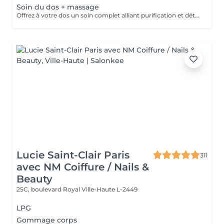
Soin du dos + massage
Offrez à votre dos un soin complet alliant purification et détente profonde. Ce rituel associe un nettoyage expert, une exfoliation raffinée et des manuvres relaxantes pour libérer les tensions. La peau est purifiée, douce et lumineuse, tandis que le corps retrouve une sensation de confort absolu. Un moment précieux qui allie efficacité et bien-être.
Lucie Saint-Clair Paris
311
avec NM Coiffure / Nails &
Beauty
25C, boulevard Royal
Ville-Haute L-2449
LPG
Gommage corps