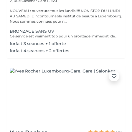
2, Rue Glesener
Gare L-1631
NOUVEAU : ouverture tous les lundis !!!! NON STOP DU LUNDI
AU SAMEDI L'incontournable institut de beauté à Luxembourg.
Nous sommes connues pour n...
BRONZAGE SANS UV
Ce service est vraiment top pour un bronzage immédiat idéal avant vos vacances ou avant une soirée ;) Nous vous conseillons de faire un gommage la veille du soin et de porter des vêtements amples noirs. Selon votre peau, cela tient environ 1 semaine à 10 Jours! AVANT Exfolier votre peau en profondeur, puis hydrater généreusement 24h avant d'appliquer votre autobronzant, en insistant bien sur les coudes, genoux, chevilles et les zones sensibles. Épiler ou raser dans les 48h avant application afin que les pores de la peau soient fermés. Des points noirs pourraient apparaître si votre peau n'est pas nette lors de l'application. Ne pas appliquer de crème hydratante, parfum, déodorant ou maquillage le jour même de l'application cela pourrait obstruer les pores de la peau et faire apparaître des points noirs. APRÈS Porter des vêtement amples de couleur foncée les vêtements près du corps ou sous-vêtements pourraient faire des marques, porter des chaussures larges. Hydrater quotidiennement votre peau les jours suivant l'application ou utiliser un autobronzant progressif pour entretenir votre bronzage et le faire durer plus longtemps. Après 5 jours, exfolier quotidiennement votre peau à l'aide d'un exfoliant doux afin d'aider votre peau à absorber plus facilement votre crème hydratante, et garder un joli bronzage. Cela permet aussi au bronzage de s'estomper progressivement et uniformément.
forfait 3 seances + 1 offerte
forfait 4 seances + 2 offertes