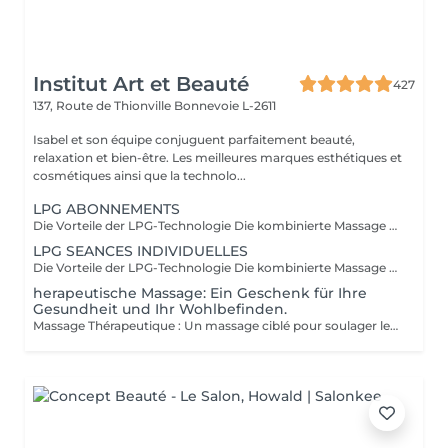
Institut Art et Beauté
427
137, Route de Thionville
Bonnevoie L-2611
Isabel et son équipe conjuguent parfaitement beauté,
relaxation et bien-être. Les meilleures marques esthétiques et
cosmétiques ainsi que la technolo...
LPG ABONNEMENTS
Die Vorteile der LPG-Technologie Die kombinierte Massage und Saugwirkung des LPG Cellu M6 Medical bietet 100 % natürliche Schlankheits-, Anti-Aging- und therapeutische Lösungen durch schmerzfreie Massagen, die die zellulären Mechanismen auf natürliche Weise reaktivieren und verschiedene Vorteile bieten, die auf Ihre spezifischen Bedürfnisse zugeschnitten sind. Ästhetische Vorteile: Reduziert Cellulite, wobei das "Orangenhaut"-Erscheinungsbild allmählich verschwindet und die Haut wieder glatt und fest erscheint. Harmonisiert die Silhouette. Strafft und verbessert das Hautbild. Reduziert das Erscheinungsbild von Narben, Transplantaten und Verbrennungen. Therapeutische Vorteile: Verbessert die Lymph- und Blutzirkulation. Fördert die postoperative Genesung. Erzeugt eine entspannende Wirkung. Reduziert Muskelschmerzen. Lindert schwere Beine und geschwollene Knöchel. Bereitet den Körper auf körperliche Anstrengung vor. Erleichtert die Erholung nach dem Training: Muskelkater usw. Behandelt sportbedingte Beschwerden: Sehnenentzündungen, Muskelverletzungen usw. Sorgt für Entspannung und Muskelentspannung. Geschulte Praktiker: Carla Lisete Carla Marie Francesca Kümmern Sie sich noch heute um Ihren Körper und Ihre Schönheit mit der LPG-Technologie, um Ihre Haut und Ihren Körper für die kommenden Jahre vorzubereiten.
LPG SEANCES INDIVIDUELLES
Die Vorteile der LPG-Technologie Die kombinierte Massage und Saugwirkung des LPG Cellu M6 Medical bietet 100 % natürliche Schlankheits-, Anti-Aging- und therapeutische Lösungen durch schmerzfreie Massagen, die die zellulären Mechanismen auf natürliche Weise reaktivieren und verschiedene Vorteile bieten, die auf Ihre spezifischen Bedürfnisse zugeschnitten sind. Ästhetische Vorteile: Reduziert Cellulite, wobei das "Orangenhaut"-Erscheinungsbild allmählich verschwindet und die Haut wieder glatt und fest erscheint. Harmonisiert die Silhouette. Strafft und verbessert das Hautbild. Reduziert das Erscheinungsbild von Narben, Transplantaten und Verbrennungen. Therapeutische Vorteile: Verbessert die Lymph- und Blutzirkulation. Fördert die postoperative Genesung. Erzeugt eine entspannende Wirkung. Reduziert Muskelschmerzen. Lindert schwere Beine und geschwollene Knöchel. Bereitet den Körper auf körperliche Anstrengung vor. Erleichtert die Erholung nach dem Training: Muskelkater usw. Behandelt sportbedingte Beschwerden: Sehnenentzündungen, Muskelverletzungen usw. Sorgt für Entspannung und Muskelentspannung. Geschulte Praktiker: Carla Lisete Carla Marie Francesca Kümmern Sie sich noch heute um Ihren Körper und Ihre Schönheit mit der LPG-Technologie, um Ihre Haut und Ihren Körper für die kommenden Jahre vorzubereiten.
herapeutische Massage: Ein Geschenk für Ihre
Gesundheit und Ihr Wohlbefinden.
Massage Thérapeutique : Un massage ciblé pour soulager les tensions musculaires, réduire le stress, et rééquilibrer votre corps. Soulagement des Douleurs Musculaires : Les techniques de massage ciblent les zones de tension pour libérer les nuds musculaires et améliorer la flexibilité. Réduction du Stress : Les massages aident à abaisser les niveaux de cortisol, l'hormone du stress, ce qui favorise la détente et une meilleure gestion du stress. Amélioration du Bien-être Général : Ils stimulent la circulation sanguine, renforcent le système immunitaire, et contribuent à un meilleur sommeil, ce qui mène à une vie plus équilibrée. Au-delà du physique, ces massages favorisent une sensation de paix intérieure et de clarté mentale. Praticiennes Qualifiées : Experts dans diverses techniques de massage. Traitements Personnalisés : Séances adaptées à vos besoins spécifiques. Ambiance Apaisante : Un environnement relaxant. Une nouvelle manière de prendre soin de vous.