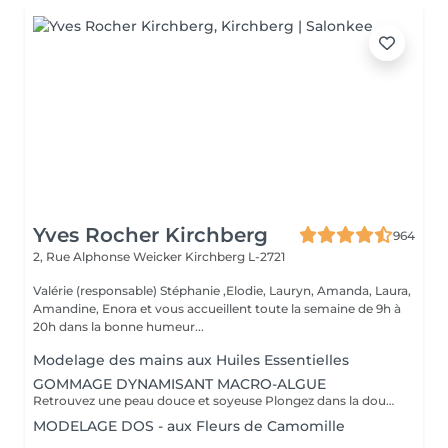
Yves Rocher Kirchberg
964
2, Rue Alphonse Weicker
Kirchberg L-2721
Valérie (responsable) Stéphanie ,Elodie, Lauryn, Amanda, Laura,
Amandine, Enora et vous accueillent toute la semaine de 9h à
20h dans la bonne humeur...
Modelage des mains aux Huiles Essentielles
GOMMAGE DYNAMISANT MACRO-ALGUE
Retrouvez une peau douce et soyeuse Plongez dans la douceur tropicale dIndonésie à travers les notes épicées des huiles essentielles de Girofle et de Muscade. Ce gommage aux effluves chauds et naturels vous transporte tout en exfoliant délicatement votre peau : elle est douce, lumineuse et satinée.
MODELAGE DOS - aux Fleurs de Camomille