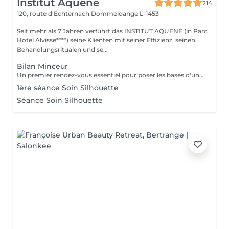
Institut Aquene
214
120, route d'Echternach
Dommeldange L-1453
Seit mehr als 7 Jahren verführt das INSTITUT AQUENE (in Parc
Hotel Alvisse****) seine Klienten mit seiner Effizienz, seinen
Behandlungsritualen und se...
Bilan Minceur
Un premier rendez-vous essentiel pour poser les bases d'un accompagnement efficace et personnalisé. Lors de ce bilan, nous analysons votre morphologie, vos habitudes, votre hygiène de vie et vos objectifs. Cela nous permet de comprendre les causes profondes de vos difficultés et de définir ensemble un programme adapté : soins, fréquence, conseils, cosmétique, hygiène de vie. Objectif : construire un plan minceur global, réaliste et efficace, en lien avec votre corps et vos besoins.
1ère séance Soin Silhouette
Séance Soin Silhouette