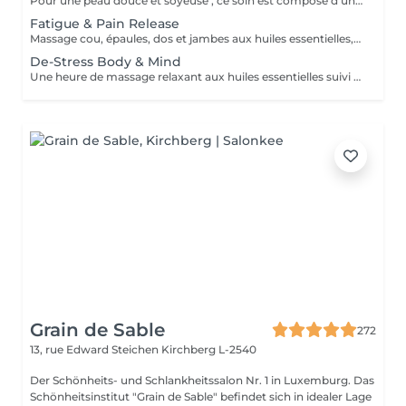
Pour une peau douce et soyeuse , ce soin est composé d'un gommage du corps complet suivi d'un massage aux huiles aromatiques
Fatigue & Pain Release
Massage cou, épaules, dos et jambes aux huiles essentielles, suivi d'une réfléxologie palmaire et plantaire. Le rituel se termine par un massage crânien revitalisant. Ce soin commence par un rafraîchissement stimulant des pieds pour favoriser la circulation sanguine et la relaxation.
De-Stress Body & Mind
Une heure de massage relaxant aux huiles essentielles suivi d'un masque hydratant visage et d'un massage du crane et visage par accupression. Ce soin commence par un rafraîchissement stimulant des pieds pour favoriser la circulation sanguine et la relaxation.
Grain de Sable
272
13, rue Edward Steichen
Kirchberg L-2540
Der Schönheits- und Schlankheitssalon Nr. 1 in Luxemburg. Das
Schönheitsinstitut "Grain de Sable" befindet sich in idealer Lage