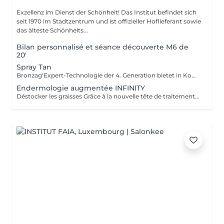
Exzellenz im Dienst der Schönheit! Das Institut befindet sich
seit 1970 im Stadtzentrum und ist offizieller Hoflieferant sowie
das älteste Schönheits...
Bilan personnalisé et séance découverte M6 de
20'
Spray Tan
Bronzag'Expert-Technologie der 4. Generation bietet in Kombination mit unserer Lotion eine maßgeschneiderte Bräune ohne UV-Strahlung. Dank der zu 99 % natürlichen Zusammensetzung mit einem Melaninaktivator und feuchtigkeitsspendenden Wirkstoffen erhalten Sie gebräunte, revitalisierte und aufgepolsterte Haut.
Endermologie augmentée INFINITY
Déstocker les graisses Grâce à la nouvelle tête de traitement brevetée Alliance, endermologie® permet de cibler et daffiner les zones rebelles à lexercice et à lhygiène alimentaire (bras, dos, ventre, taille, cuisses..) tout en sadaptant précisément aux besoins de chaque peau. Lisser la cellulite La cellulite, qui touche 90 % des femmes même les plus minces et les plus sportives, résulte à la fois dun stockage de graisses dans les adipocytes (cellules graisseuses) et dune rétention deau tout autour. Raffermir la peau Variations de poids, grossesses, temps qui passe la peau perd progressivement de sa tonicité et de sa souplesse. Même si ce relâchement cutané concerne tout le corps, certaines zones y sont plus sensibles : intérieur des cuisses, ventre, bras, etc Retrouver des jambes légères Jambes lourdes et douloureuses, chevilles ou pieds gonflés ces symptômes traduisent une mauvaise circulation sanguine et lymphatique. Les toxines saccumulent dans lorganisme, ce qui explique de telles variations de volume en une même journée ou à différents moments du cycle féminin. Bien-être Découvrez des parcours de soins au concept exclusif, pour une efficacité et une détente incomparables.