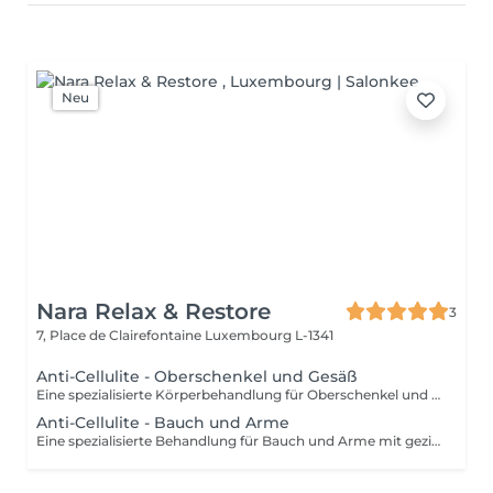
Neu
Nara Relax & Restore
3
7, Place de Clairefontaine
Luxembourg L-1341
Anti-Cellulite - Oberschenkel und Gesäß
Eine spezialisierte Körperbehandlung für Oberschenkel und Gesäß mit intensiven Massagetechniken zur Anregung der Durchblutung und gezielten Bearbeitung des darunterliegenden Gewebes. Die Anwendung kann das Hautbild unterstützen, die Gewebespannung fördern und für ein glatteres, strafferes Hautgefühl sorgen.
Anti-Cellulite - Bauch und Arme
Eine spezialisierte Behandlung für Bauch und Arme mit gezielten Massagetechniken zur Anregung der Durchblutung und Unterstützung eines gepflegten Hautbildes. Die intensive Anwendung kann die Gewebespannung fördern, das Hautbild verfeinern und die Haut geschmeidiger, glatter und frischer erscheinen lassen.