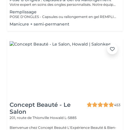
Votre expert en soins des ongles personnalisés. Notre équipe de prothésistes ongulaires diplômées vous offre une gamme complète de services pour des ongles magnifiques et durables. Expertise et Professionnalisme : Prothésistes qualifiées et expérimentées : o Isabel o Francesca o Fatima o Deborah o Patricia o Mirza Des produits de haute qualité, aux couleurs variées pour des résultats éclatants et durables. Garantie de beauté et santé de vos ongles. Services adaptés à vos goûts et votre personnalité Capsules pour allonger rapidement vos ongles. Rallongement en Gel : Pour un résultat naturel et durable. Remplissage toute les 3 a 4 semaines pour comble la repousse et préserve l'intégrité de la pose initiale. Manucure Soins et esthétisme pour des ongles en pleine santé et élégants. Nos Techniques Manucure Combinée : Soins complets et embellissement. Vernis Semi-Permanent : Couleur durable sans pose de gel. Chablon ou Capsules : Pose traditionnelle ou look naturel.
Remplissage
POSE D'ONGLES - Capsules ou rallongement en gel REMPLISSAGE MANUCURE Nos prothésistes ongulaire diplômée vous accueille dans notre espace d'esthétique des soins des ongles personnalisés. Nos maîtrisons des méthodes qui sauront vous permettre de garder de beaux ongles durablement avec le stylise en fonction de vos goûts et de votre personnalité : manucure combinée, pose de vernis semi-permanent, remplissage, pose complète au chablon ou capsules. Nos produits à la pointe des tendances, de haute qualité, des couleurs dotées d'une pigmentation multiples.
Manicure + semi-permanent
Concept Beauté - Le
453
Salon
201, route de Thionville
Howald L-5885
Bienvenue chez Concept Beauté L'Expérience Beauté & Bien-