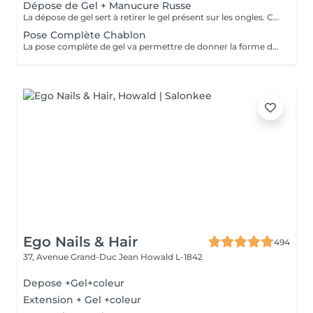
Dépose de Gel + Manucure Russe
La dépose de gel sert à retirer le gel présent sur les ongles. Cette prestation comprend le ponçage du gel et une manucure.
Pose Complète Chablon
La pose complète de gel va permettre de donner la forme désirée en rallongeant les ongles (préalablement préparés) par la technique du chablon. Ensuite vient la pose du gel qui sera façonné et enfin la pose de la couleur ou de la French.
Ego Nails & Hair
494
37, Avenue Grand-Duc Jean
Howald L-1842
Depose +Gel+coleur
Extension + Gel +coleur