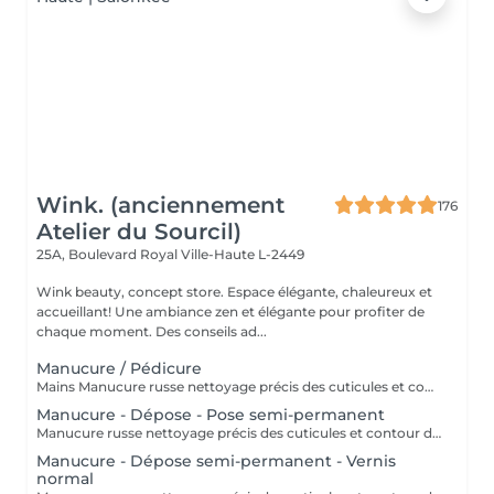
Wink. (anciennement
176
Atelier du Sourcil)
25A, Boulevard Royal
Ville-Haute L-2449
Wink beauty, concept store. Espace élégante, chaleureux et
accueillant! Une ambiance zen et élégante pour profiter de
chaque moment. Des conseils ad...
Manucure / Pédicure
Mains Manucure russe nettoyage précis des cuticules et contour des ongles. Application d'un vernis semi-permanent qui dure 3 à 4 semaines. Résultat naturel, brillant et résistant aux chocs. Pieds Retrait des cuticules, limage et polissage des ongles. Application de la base semi-permanent : protège l'ongle naturel et favorise l'adhérence. Application de la couleur semi-permanent : couche uniforme pour une finition parfaite.
Manucure - Dépose - Pose semi-permanent
Manucure russe nettoyage précis des cuticules et contour des ongles. Retrait 85% de l'ancien semi-permanent sans touche a votre ongles naturel. Application d'un semi-permanent sur l'ongle. Idéal pour repartir sur une base propre sans accumulation de produit.
Manucure - Dépose semi-permanent - Vernis
normal