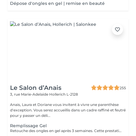
Dépose d'ongles en gel | remise en beauté
Le Salon d’Anais
255
3, rue Marie-Adelaïde
Hollerich L-2128
Anais, Laura et Doriane vous invitent à vivre une parenthèse
d'exception. Vous serez accueillis dans un cadre raffiné et feutré
pour y passer un déli...
Remplissage Gel
Retouche des ongles en gel après 3 semaines. Cette prestation va permettre d'entretenir les ongles en gel en ponçant la surface du gel et en remodelant l'ongle avec une nouvelle couche de gel et de couleur.