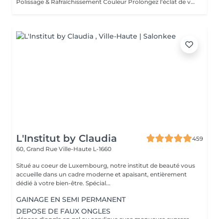
Polissage & Rafraîchissement Couleur Prolongez l'éclat de votre pose en toute simplicité. Après une pose complète ou un remplissage, profitez de ce service rapide qui permet de rafraîchir vos ongles sans recommencer une prestation complète. Nous préparons délicatement la surface existante, lissons la repousse et appliquons la couleur de votre choix pour un effet propre et soigné. Idéal entre deux remplissages, ce rendez-vous express vous offre des ongles impeccables et la liberté de changer de teinte selon vos envies.
L'Institut by Claudia
459
60, Grand Rue
Ville-Haute L-1660
Situé au coeur de Luxembourg, notre institut de beauté vous
accueille dans un cadre moderne et apaisant, entièrement
dédié à votre bien-être. Spécial...
GAINAGE EN SEMI PERMANENT
DEPOSE DE FAUX ONGLES