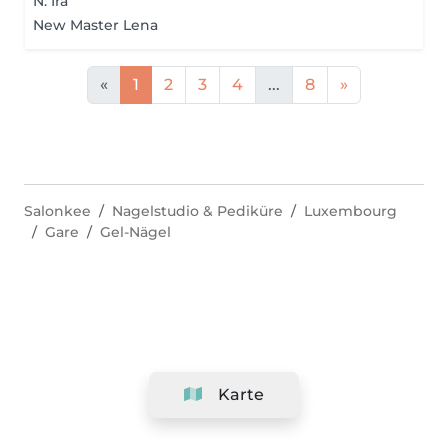
N. Ira
New Master Lena
«
1
2
3
4
...
8
»
Salonkee
Nagelstudio & Pediküre
Luxembourg
Gare
Gel-Nägel
Karte