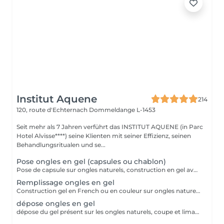
Institut Aquene
214
120, route d'Echternach
Dommeldange L-1453
Seit mehr als 7 Jahren verführt das INSTITUT AQUENE (in Parc
Hotel Alvisse****) seine Klienten mit seiner Effizienz, seinen
Behandlungsritualen und se...
Pose ongles en gel (capsules ou chablon)
Pose de capsule sur ongles naturels, construction en gel avec French ou couleur. Pour des ongles plus long. Tiens entre 3 à 4 semaines avant de faire le remplissage
Remplissage ongles en gel
Construction gel en French ou en couleur sur ongles naturels.
dépose ongles en gel
dépose du gel présent sur les ongles naturels, coupe et limage des ongles naturels