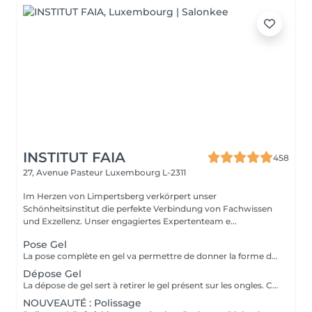
INSTITUT FAIA
458
27, Avenue Pasteur
Luxembourg L-2311
Im Herzen von Limpertsberg verkörpert unser
Schönheitsinstitut die perfekte Verbindung von Fachwissen
und Exzellenz. Unser engagiertes Expertenteam e...
Pose Gel
La pose complète en gel va permettre de donner la forme désirée en rallongeant (ou pas) les ongles (préalablement préparés) soit par la technique du chablon (rallongement au gel) soit par les capsules. Ensuite vient la pose du gel qui sera façonné et enfin la pose de la couleur ou de la French.
Dépose Gel
La dépose de gel sert à retirer le gel présent sur les ongles. Cette prestation comprend uniquement le ponçage du gel et le raccourcissement des ongles.
NOUVEAUTÉ : Polissage