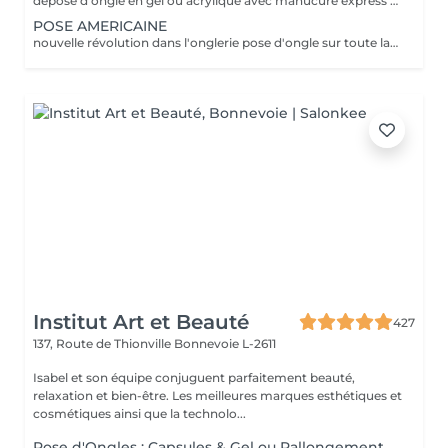
dépose d'ongle en gel ou acrylique avec manucure express application d'un fortifiant pour l'ongle
POSE AMERICAINE
nouvelle révolution dans l'onglerie pose d'ongle sur toute la surface de l'ongle sans abimer les vôtres
Institut Art et Beauté
427
137, Route de Thionville
Bonnevoie L-2611
Isabel et son équipe conjuguent parfaitement beauté,
relaxation et bien-être. Les meilleures marques esthétiques et
cosmétiques ainsi que la technolo...
Pose d'Ongles : Capsules & Gel ou Rallongement