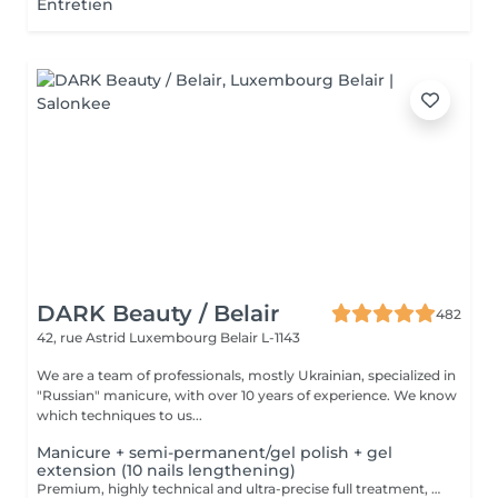
Entretien
DARK Beauty / Belair
482
42, rue Astrid
Luxembourg Belair L-1143
We are a team of professionals, mostly Ukrainian, specialized in
"Russian" manicure, with over 10 years of experience. We know
which techniques to us...
Manicure + semi-permanent/gel polish + gel
extension (10 nails lengthening)
Premium, highly technical and ultra-precise full treatment, performed mainly with an e-file to achieve a perfectly clean nail contour and apply the polish as close as possible, even slightly under the cuticle. This technique helps visually delay the regrowth by around 10 days. Visual result: -Extremely well-groomed nails, clean contours, flawless shape -Instagram / photo studio effect: neat, precise, with no visible dry skin During this service, we will also increase the length of your nails using a specialized gel material, ensuring a naturally beautiful result. This 'EXTENSION' has to be done just once, after which subsequent appointments will be designated as 'Manicure + semi-permanent/gel polish + gel reinforcement (long or fragile nails)'. We also include a gel reinforcement, as a perfect solution for flawless and long-lasting nails: -The average durability is 4 weeks!! Service content: -Removal of old semi-permanent and/or gel polish (if needed, already include in this price/service) -Very meticulous preparation of the nail plate -Removal of dead skin -Shape and file nails -Gentle cuticle care -Gel nail extension -Gel reinforcement -Correction of the nail shape -Application of semi-permanent nail polish -Application of cuticle oil and hand cream Optional : -EXTENSION longest than 4th size -> +20€ (if so please book "WITH complex design") -Price per nail for nail art on up to 5 nails (if so please book "WITH simple design") +3€/nail -Price for simple design (French, Chrome, Baby Boomer, Cat Eyes, Stickers, Foil) 6-10 nails -> +20€ -Price for complex design (3D, Hand drawings, Stamping, French with Chrome, Baby Boomer with Chrome, French with Cat Eyes) 6-10 nails -> +30€