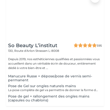
So Beauty L’institut
595
130, Route d'Arlon
Strassen L-8008
Depuis 2019, nos esthéticiennes qualifiées et passionnées vous
accueillent dans un véritable écrin de douceur, entièrement
dédié à votre bien-être et ...
Manucure Russe + dépose/pose de vernis semi-
permanent
Pose de Gel sur ongles naturels mains
La pose complète de gel va permettre de donner la forme désirée en rallongeant (ou pas) les ongles (préalablement préparés) soit par la technique du chablon (rallongement au gel) soit par les capsules. Ensuite vient la pose du gel qui sera façonné et enfin la pose de la couleur ou de la French.
Pose de gel + rallongement des ongles mains
(capsules ou chablons)