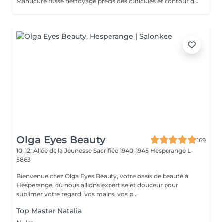
Manucure russe nettoyage précis des cuticules et contour des ongles. Retrait 85% de l'ancien semi-permanent sans touche a votre ongles naturel. Vernis classique appliqué sur l'ongle naturel. Rendu brillant, élégant
Olga Eyes Beauty
169
10-12, Allée de la Jeunesse Sacrifiée 1940-1945
Hesperange L-
5863
Bienvenue chez Olga Eyes Beauty, votre oasis de beauté à
Hesperange, où nous allions expertise et douceur pour
sublimer votre regard, vos mains, vos p...
Top Master Natalia