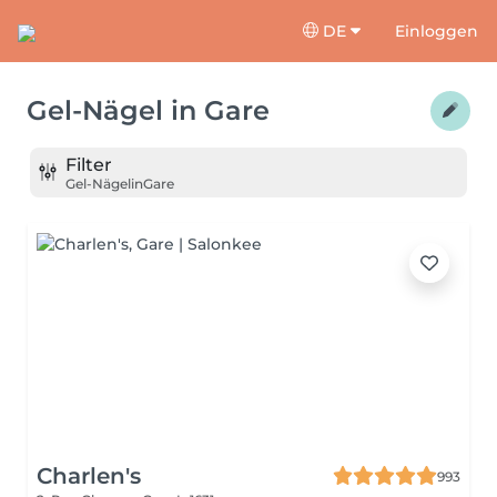
DE
Einloggen
Gel-Nägel
in
Gare
Filter
Gel-Nägel
in
Gare
Charlen's
993