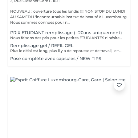
2, Rue Glesener
Gare L-1631
NOUVEAU : ouverture tous les lundis !!!! NON STOP DU LUNDI
AU SAMEDI L'incontournable institut de beauté à Luxembourg.
Nous sommes connues pour n...
PRIX ETUDIANT remplissage ( -20ans uniquement)
Nous faisons des prix pour les petites ÉTUDIANTES n'hésitez pas a passer
Remplissage gel / REFIL GEL
Plus le délai est long, plus il y a de repousse et de travail, le tarif s'adapte donc au temps écoulé depuis votre dernier rendez-vous. Merci de choisir le remplissage adapté
Pose complète avec capsules / NEW TIPS