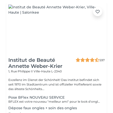
Institut de Beauté
597
Annette Weber-Krier
1, Rue Philippe II
Ville-Haute L-2340
Exzellenz im Dienst der Schönheit! Das Institut befindet sich
seit 1970 im Stadtzentrum und ist offizieller Hoflieferant sowie
das älteste Schönheits...
Pose BFlex NOUVEAU SERVICE
BFLEX est votre nouveau "meilleur ami" pour le look d'ongles courts et naturels que tous les clients recherchent ! Il s'agit d'une Babymanucure avec la pose d'un gel intelligent 4-en-1 avec lequel vous avez : Base-Construction-Teinte-Finition ! I C'est une prestation inédite et tendance !
Dépose faux ongles + soin des ongles