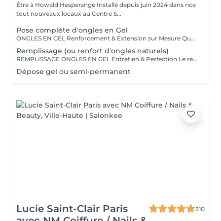
Être à Howald Hesperange Installé depuis juin 2024 dans nos
tout nouveaux locaux au Centre S...
Pose complète d'ongles en Gel
ONGLES EN GEL Renforcement & Extension sur Mesure Que vous souhaitiez allonger, renforcer ou corriger vos ongles, la technique du gel ProNails permet d'obtenir des ongles impeccables, résistants et naturels. Pourquoi choisir les ongles en gel ? Adapté aux ongles fragiles ou cassants Permet d'obtenir une longueur et une forme personnalisées Finition naturelle ou sophistiquée selon vos envies Remplissage conseillé toutes les 3 à 4 semaines Possibilité de French manucure, effet babyboomer ou nail art selon vos envies !
Remplissage (ou renfort d'ongles naturels)
REMPLISSAGE ONGLES EN GEL Entretien & Perfection Le remplissage des ongles en gel est une étape essentielle pour préserver la beauté et la tenue de votre pose. Avec la repousse naturelle de l'ongle, un entretien régulier permet de redonner à vos ongles un aspect parfait, sans avoir à refaire une pose complète. Pourquoi faire un remplissage ? Redonne un aspect uniforme et impeccable Préserve la solidité et la durabilité de votre pose en gel Évite les décollements et renforce la structure de l'ongle Possibilité de changer la couleur ou d'ajouter une nouvelle décoration Fréquence conseillée : toutes les 3 à 4 semaines pour un résultat toujours soigné et harmonieux. Profitez-en pour opter pour une nouvelle teinte, un effet babyboomer ou un nail art unique !
Dépose gel ou semi-permanent
Lucie Saint-Clair Paris
310
avec NM Coiffure / Nails &