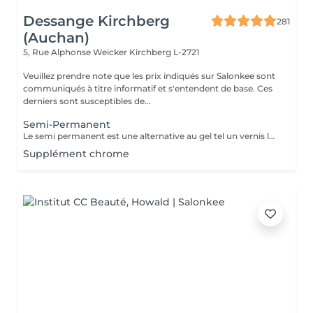
Dessange Kirchberg
281
(Auchan)
5, Rue Alphonse Weicker
Kirchberg L-2721
Veuillez prendre note que les prix indiqués sur Salonkee sont
communiqués à titre informatif et s'entendent de base. Ces
derniers sont susceptibles de...
Semi-Permanent
Le semi permanent est une alternative au gel tel un vernis longue durée pour une durée de deux semaines et demi à trois semaines de tenue (maximum ) Le retrait doit se faire uniquement au salon et nous le recommandons de manière ponctuelle. La manucure sèche est comprise dans cette prestation . Comme chaque cliente est unique, nous vous invitons à vous rapprocher d'une collaboratrice pour d'avantages d'informations
Supplément chrome