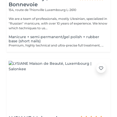
Bonnevoie
154, route de Thionville
Luxembourg L-2610
We are a team of professionals, mostly Ukrainian, specialized in
"Russian" manicure, with over 10 years of experience. We know
which techniques to us...
Manicure + semi-permanent/gel polish + rubber
base (short nails)
Premium, highly technical and ultra-precise full treatment, performed mainly with an e-file to achieve a perfectly clean nail contour and apply the polish as close as possible, even slightly under the cuticle. This technique helps visually delay the regrowth by around 10 days. Visual result: -Extremely well-groomed nails, clean contours, flawless shape -Instagram / photo studio effect: neat, precise, with no visible dry skin We also include a rubber base, recommended for short nails in good condition. A perfect solution for flawless and long-lasting nails: -The average durability is 4 weeks!! Service content -> 80€ : -Removal of old semi-permanent and/or gel (if needed, already include in this price/service) -Very meticulous preparation of the nail plate -Removal of dead skin -Shape and file nails -Gentle cuticle care -Rubber base -Application of semi-permanent nail polish -Application of cuticle oil and hand cream Optional : -Price per nail extension on up to 5 nails (if so please book "WITH simple design") +3€/nail -Price per nail for nail art on up to 5 nails (if so please book "WITH simple design") +3€/nail -Price for simple design (French, Chrome, Baby Boomer, Cat Eyes, Stickers, Foil) 6-10 nails -> +20€ -Price for complex design (3D, Hand drawings, Stamping, French with Chrome, Baby Boomer with Chrome, French with Cat Eyes) 6-10 nails -> +30€