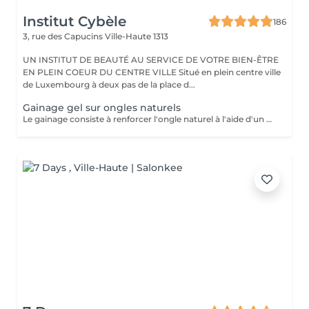
Institut Cybèle
186
3, rue des Capucins
Ville-Haute 1313
UN INSTITUT DE BEAUTÉ AU SERVICE DE VOTRE BIEN-ÊTRE
EN PLEIN COEUR DU CENTRE VILLE Situé en plein centre ville
de Luxembourg à deux pas de la place d...
Gainage gel sur ongles naturels
Le gainage consiste à renforcer l'ongle naturel à l'aide d'un gel ou d'une base renforcée, sans rallongement. Il apporte solidité, tenue et un rendu soigné, tout en protégeant l'ongle des cassures.