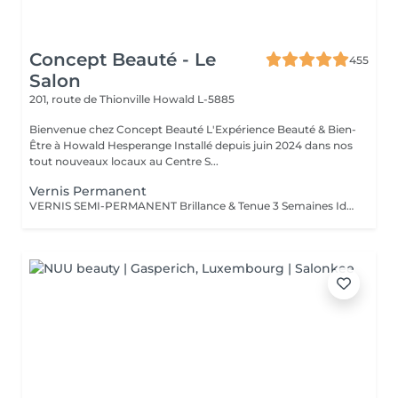
Concept Beauté - Le
455
Salon
201, route de Thionville
Howald L-5885
Bienvenue chez Concept Beauté L'Expérience Beauté & Bien-
Être à Howald Hesperange Installé depuis juin 2024 dans nos
tout nouveaux locaux au Centre S...
Vernis Permanent
VERNIS SEMI-PERMANENT Brillance & Tenue 3 Semaines Idéal pour celles qui veulent une manucure impeccable sans abîmer leurs ongles naturels, le vernis semi-permanent ProNails assure une brillance éclatante et une tenue longue durée. Pourquoi choisir le semi-permanent ? Séchage immédiat sous lampe LED Jusqu'à 3 semaines de tenue sans s'écailler Large choix de couleurs tendances Dépose rapide et en douceur Disponible pour les mains & les pieds pour une mise en beauté complète. ONGLES PARFAITS AVEC PRONAILS EXPERTISE & QUALITÉ PROFESSIONNELLE Dans notre institut, nous vous offrons un service onglerie haut de gamme, réalisé avec les produits de la marque ProNails, reconnue pour sa qualité et sa tenue exceptionnelle. Nos expertes en onglerie, dont certaines sont également formatrices en prothésie ongulaire dans notre centre de formation Concept Beauté Distribution, sauront vous conseiller et sublimer vos ongles avec professionnalisme.