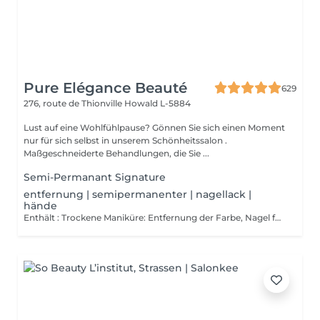
Pure Elégance Beauté
629
276, route de Thionville
Howald L-5884
Lust auf eine Wohlfühlpause? Gönnen Sie sich einen Moment
nur für sich selbst in unserem Schönheitssalon .
Maßgeschneiderte Behandlungen, die Sie ...
Semi-Permanant Signature
entfernung | semipermanenter | nagellack |
hände
Enthält : Trockene Maniküre: Entfernung der Farbe, Nagel formen, Reinigung der Nagelhaut und zum Abschluss einer Massage der Hände am Ende der trockenen Maniküre und eventuell am Ende mit einem stärkenden Lack überziehen.