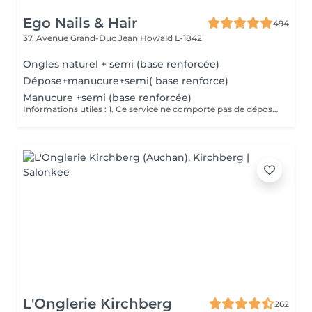
Ego Nails & Hair
494
37, Avenue Grand-Duc Jean
Howald L-1842
Ongles naturel + semi (base renforcée)
Dépose+manucure+semi( base renforce)
Manucure +semi (base renforcée)
Informations utiles : 1. Ce service ne comporte pas de dépose vos ongles doivent être nu pour ce service si vos ongles nécessite une dépose veuillez choisir la dépose adéquate merci. 2. Ce service ne comporte pas de French ni de Nails si vous en souhaitez il vous suffit de vous rendre dans la rubrique Nails art pour en ajouter merci. Description de la prestation : - Traitement des cuticules - limage des ongles - pose d'un Semi Permanent (1 couleur )
L'Onglerie Kirchberg
262