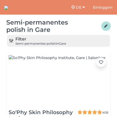
DE
Einloggen
Semi-permanentes
polish
in
Gare
Filter
Semi-permanentes polish
in
Gare
So'Phy Skin Philosophy
408