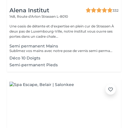
Alena Institut
332
148, Route d'Arlon
Strassen L-8010
Une oasis de détente et d'expertise en plein cur de Strassen À
deux pas de Luxembourg-Ville, notre institut vous ouvre ses
portes dans un cadre chale...
Semi permanent Mains
Sublimez vos mains avec notre pose de vernis semi-permanent, pour un résultat parfait et durable jusqu'à 3 semaines. -Finition brillante et impeccable -Résistant aux chocs et aux éclats -Disponible dans une large palette de couleurs tendances Chaque séance comprend préparation de l'ongle, application soignée et finition professionnelle, pour des mains élégantes et parfaitement entretenues.
Déco 10 Doigts
Semi-permanent Pieds