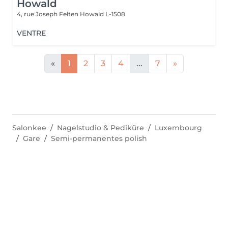
Howald
4, rue Joseph Felten
Howald L-1508
VENTRE
«
1
2
3
4
...
7
»
Salonkee
Nagelstudio & Pediküre
Luxembourg
Gare
Semi-permanentes polish