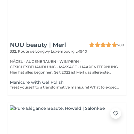
NUU beauty | Merl
788
332, Route de Longwy
Luxembourg L-1940
NÄGEL - AUGENBRAUEN - WIMPERN -
GESICHTSBEHANDLUNG - MASSAGE - HAARENTFERNUNG
Hier hat alles begonnen. Seit 2022 ist Merl das allererste
Zuhause der ...
Manicure with Gel Polish
Treat yourself to a transformative manicure! What to expect: - old polish is removed as a bonus - rough skin is removed - nails are shaped - cuticles and side ridges are polished - reinforcement is performed if chosen - semi-permanent polish is applied - cuticle oil and hand cream are applied Age: 16+ Frequency: every 3 weeks for best results. *Removal of old semi-permanent polish is included with the manicure. If you want a separate removal appointment, we charge €20 for the careful process that protects your nails. For the manicure, we leave a thin layer of old polish under the new layer to enhance the durability of the semi-permanent polish. *Please note that if semipermanent nail polish without manicure is chosen, rough skin, cuticle and side ridges won't be removed.