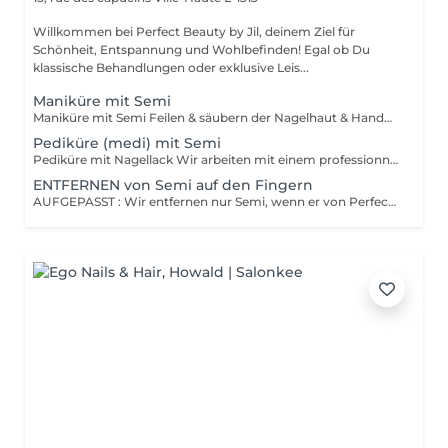
Willkommen bei Perfect Beauty by Jil, deinem Ziel für
Schönheit, Entspannung und Wohlbefinden! Egal ob Du
klassische Behandlungen oder exklusive Leis...
Maniküre mit Semi
Maniküre mit Semi Feilen & säubern der Nagelhaut & Handmassage Nagellack = ganz normaler Lack, den man selber mit Nagellackentferner abwischen kann. Hält 2-4 Tage auf Fingernägeln, 1 Monat auf Fussnägeln und muss bis zu 30min trocknen. Semi = wird unter einer LEDlampe getrocknet und sollte bei uns wieder entfernt werden (ist im Preis inbegriffen) . Hält 3 Wochen auf Fingernägeln, 4-5 Wochen auf Fussnägeln und ist direkt trocken. Kann die Nägel jedoch schädigen wenn es oft und ohne Pause gemacht wird.
Pediküre (medi) mit Semi
Pediküre mit Nagellack Wir arbeiten mit einem professionnellen Apparat der Marke RUCK, Fussbad, schneiden & feilen der Nägel, säubern der Nagelhaut, polieren der Nägel, entfernen von Hühneraugen, Hornhaut & von eingewachsenen Nägeln und Fussmassage Nagellack = ganz normaler Lack, den man selber mit Nagellackentferner abwischen kann. Hält 2-4 Tage auf Fingernägeln, 1 Monat auf Fussnägeln und muss bis zu 30min trocknen. Semi = wird unter einer LEDlampe getrocknet und sollte bei uns wieder entfernt werden (ist im Preis inbegriffen) . Hält 3 Wochen auf Fingernägeln, 4-5 Wochen auf Fussnägeln und ist direkt trocken. Kann die Nägel jedoch schädigen wenn es oft und ohne Pause gemacht wird.
ENTFERNEN von Semi auf den Fingern
AUFGEPASST : Wir entfernen nur Semi, wenn er von Perfect Beauty aufgetragen wurde und dies wird auch nicht berechnet, sondern ist im Preis vom Semi einbegriffen. Die Kunden die einen Termin buchen ohne die Politur bei uns haben lassen, werden wir leider ablehnen und der Termin wird verrechent weil Sie die Terminplan blockieren. Danke für dein Verständnis