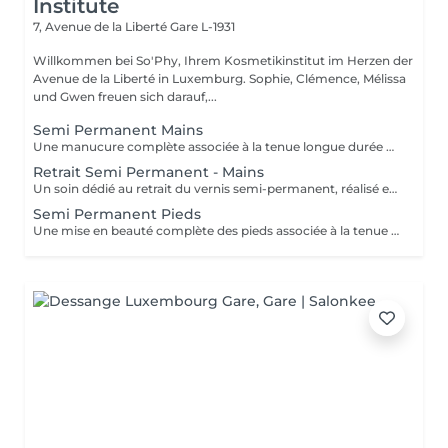
Institute
7, Avenue de la Liberté
Gare L-1931
Willkommen bei So'Phy, Ihrem Kosmetikinstitut im Herzen der
Avenue de la Liberté in Luxemburg. Sophie, Clémence, Mélissa
und Gwen freuen sich darauf,...
Semi Permanent Mains
Une manucure complète associée à la tenue longue durée du vernis semi-permanent. Le soin débute par une mise en beauté des ongles : limage, travail des cuticules et préparation de l'ongle naturel afin d'assurer un résultat net et durable. Le vernis semi-permanent est ensuite appliqué pour offrir une finition brillante, élégante et résistante dans le temps. Les ongles sont soignés, la tenue est optimale et le résultat reste impeccable pendant plusieurs semaines. Idéal pour allier esthétique, confort et praticité au quotidien.
Retrait Semi Permanent - Mains
Un soin dédié au retrait du vernis semi-permanent, réalisé en douceur afin de préserver la qualité de l'ongle naturel. Le retrait est suivi d'une mise en forme des ongles et d'un travail rapide des cuticules pour retrouver un résultat net et soigné. Une base protectrice est ensuite appliquée pour renforcer l'ongle, complétée par une huile nourrissante afin d'hydrater et sublimer les cuticules. Les ongles sont propres, soignés et protégés. Idéal pour faire une pause tout en prenant soin de ses ongles. Ce service est proposé uniquement pour le vernis semi-permanent réalisé à l'institut.
Semi Permanent Pieds
Une mise en beauté complète des pieds associée à la tenue longue durée du vernis semi-permanent. Le soin débute par la préparation des ongles : travail des cuticules, limage et soin des zones de callosités si nécessaire, afin d'obtenir un résultat net et soigné. Le vernis semi-permanent est ensuite appliqué pour offrir une finition brillante, élégante et résistante dans le temps. Les pieds sont parfaitement soignés, le résultat est durable et reste impeccable pendant plusieurs semaines. Idéal pour des pieds nets, confortables et élégants au quotidien.