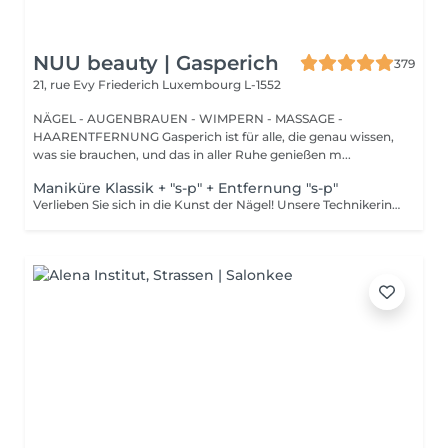
NUU beauty | Gasperich
379
21, rue Evy Friederich
Luxembourg L-1552
NÄGEL - AUGENBRAUEN - WIMPERN - MASSAGE -
HAARENTFERNUNG Gasperich ist für alle, die genau wissen,
was sie brauchen, und das in aller Ruhe genießen m...
Maniküre Klassik + "s-p" + Entfernung "s-p"
Verlieben Sie sich in die Kunst der Nägel! Unsere Technikerinnen werden effektiv abgestorbene Hautzellen entfernen, die Nägel in Form bringen und feilen sowie die äußere Oberfläche polieren. Dann wird ein semi-permanenter Nagellack aufgetragen. Er sieht aus wie ein normaler Nagellack, hält aber viel länger auf Ihren Nägeln. Fantastisch, oder? Er wird in einer LED-Lampe getrocknet und hält wochenlang. Unsere Meisterinnen bieten klassische, Hardware- oder kombinierte Maniküre an. Wie wird die Maniküre mit semi-permanent Nagellack durchgeführt? - entfernen des alten semi-permanenten Lacks (falls erforderlich) - rauhe Haut wird entfernt - die Form der Nagelplatte wird korrigiert - die Nagelhaut und seitlichen Rillen werden korrigiert - Semi-permanenter Nagellack wird aufgetragen - Nagelhautöl und Handcreme werden aufgetragen Altersbeschränkungen: empfohlen ab 16 Jahren. Empfehlungen nach dem Eingriff: es gibt keine speziellen Empfehlungen nach diesem Verfahren. Frequenz: einmal in 3 Wochen.