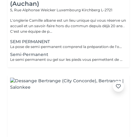
(Auchan)
5, Rue Alphonse Weicker Luxembourg
Kirchberg L-2721
L'onglerie Camille albane est un lieu unique qui vous réserve un
accueil et un savoir-faire hors du commun depuis déjà 20 ans .
C'est une équipe de p...
SEMI PERMANENT
La pose de semi-permanent comprend la préparation de l'ongle, la mise en forme, le soin des cuticules et l'application de la couleur choisie. Grâce à sa tenue longue durée, le semi-permanent offre une brillance parfaite et une tenue de 2 à 3 semaines, sans ecaillement, pour des ongles impeccables au quotidien.
Semi-Permanent
Le semi permanent ou gel sur les pieds vous permettent de conserver , tel un vernis longue durée , une couleur pour une tenue de 4 à 6 semaines ( maximum) . Le retrait doit se faire en institut uniquement et nous recommandons de demander conseil à une de nos collaboratrices quant à la répétition de cette prestation. Comme chaque cliente est unique nous vous invitons à nous contacter pour d'avantages d'informations .