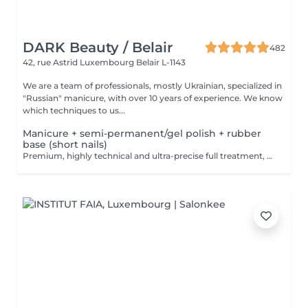
DARK Beauty / Belair
482
42, rue Astrid
Luxembourg Belair L-1143
We are a team of professionals, mostly Ukrainian, specialized in
"Russian" manicure, with over 10 years of experience. We know
which techniques to us...
Manicure + semi-permanent/gel polish + rubber
base (short nails)
Premium, highly technical and ultra-precise full treatment, performed mainly with an e-file to achieve a perfectly clean nail contour and apply the polish as close as possible, even slightly under the cuticle. This technique helps visually delay the regrowth by around 10 days. Visual result: -Extremely well-groomed nails, clean contours, flawless shape -Instagram / photo studio effect: neat, precise, with no visible dry skin We also include a base coat, recommended for short nails in good condition. A perfect solution for flawless and long-lasting nails: -The average durability is 4 weeks!! Service content -> 80€ : -Removal of old semi-permanent and/or gel (if needed, already include in this price/service) -Very meticulous preparation of the nail plate -Removal of dead skin -Shape and file nails -Gentle cuticle care -Rubber base -Application of semi-permanent nail polish -Application of cuticle oil and hand cream Optional : -Price per nail extension on up to 5 nails (if so please book "WITH simple design") +3€/nail -Price per nail for nail art on up to 5 nails (if so please book "WITH simple design") +3€/nail -Price for simple design (French, Chrome, Baby Boomer, Cat Eyes, Stickers, Foil) 6-10 nails -> +20€ -Price for complex design (3D, Hand drawings, Stamping, French with Chrome, Baby Boomer with Chrome, French with Cat Eyes) 6-10 nails -> +30€