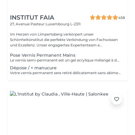
INSTITUT FAIA
458
27, Avenue Pasteur
Luxembourg L-2311
Im Herzen von Limpertsberg verkörpert unser
Schönheitsinstitut die perfekte Verbindung von Fachwissen
und Exzellenz. Unser engagiertes Expertenteam e...
Pose Vernis Permanent Mains
Le vernis semi-permanent est un gel acrylique mélangé à du vernis, appliqué sur l'ongle et durci par des UV. Il a la même texture qu'un vernis classique, est aussi liquide et a encore plus de brillance. Il reste impeccable, sans ternir et sans s'écailler.
Dépose / + manucure
Votre vernis permanent sera retiré délicatement sans abimer vos ongles. La manucure est un soin des mains comprenant le limage des ongles, la pousse et la coupe des cuticules, massage avec crème de soin et application d'un vernis transparent si désiré.