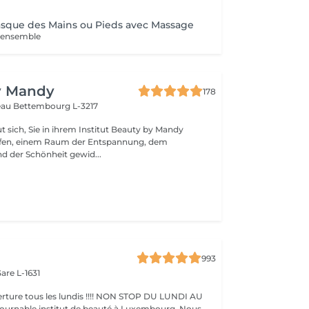
ue des Mains ou Pieds avec Massage
l'ensemble
y Mandy
178
teau
Bettembourg L-3217
t sich, Sie in ihrem Institut Beauty by Mandy
fen, einem Raum der Entspannung, dem
d der Schönheit gewid...
993
are L-1631
ture tous les lundis !!!! NON STOP DU LUNDI AU