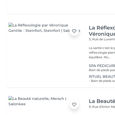
La Réflex
Véronique
3, Rue de Luxe
La santé c'est le pied ! Qu'est ce que la réflexologi
réflexologie plan
équilibre. No...
SPA PEDICUR
RITUEL BEAUT
La Beauté
9, Rue d'Arlon
Me