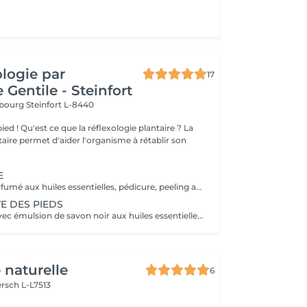
ologie par
17
 Gentile - Steinfort
mbourg
Steinfort L-8440
e plantaire ? La
taire permet d'aider l'organisme à rétablir son
E
Bain de pieds parfumé aux huiles essentielles, pédicure, peeling au sel senteur orientale, masque chaussettes, massage au beurre de karité
E DES PIEDS
- Bain de pieds avec émulsion de savon noir aux huiles essentielles méthode traditionnel marocaine - Gommage au sel senteur orientale - Collagène masque/chaussettes - Massage des pieds relaxant et défatigant activant ainsi la circulation sanguine et libérant toute les tensions au beurre de karité
 naturelle
6
rsch L-L7513