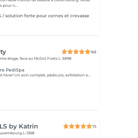
pour n...
/ solution forte pour cornes et crevasse
ty
168
(2ème étage, face au McDo)
Foetz L-3898
ure PediSpa
Offre exclusive cet hiver! Un soin complet, pédicure, exfoliation et masque nourrissant et bain à remous pour une douceur absolue. Un moment cocooning, réconfortant, idéal pour l'hiver. La version avec pause de semi permanent pour des pieds soignés est éclatant tout l'hiver
LS by Katrin
75
uxembourg L-1368