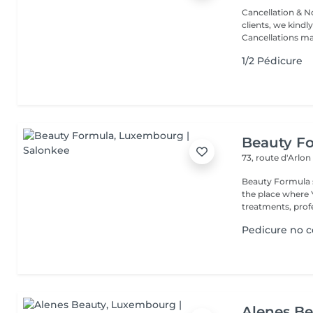
Cancellation & No
clients, we kindly
Cancellations ma.
1/2 Pédicure
Beauty F
73, route d'Arlo
Beauty Formula sa
the place where You will have full privacy for luxury beauty
treatments, profe
Pedicure no c
Alenes B