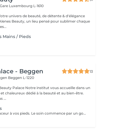
 Gare
Luxembourg L-1610
Votre univers de beauté, de détente & d'élégance
lenes Beauty, un lieu pensé pour sublimer chaque
s...
Mains / Pieds
lace - Beggen
13
eggen
Beggen L-1220
institut vous accueille dans un
t chaleureux dédié à la beauté et au bien-être.
 ...
s
Donnez de la douceur à vos pieds. Le soin commence par un gommage de la demi-jambe et des pieds, puis avec un grand pinceau la spécialiste de beauté applique la paraffine chaude sur chaque pieds, ce masque va poser environ 15 min, puis vient le moment de la détente: le modelage des pieds, relaxation suprême. Résultat des pieds doux comme une peau de bébé.