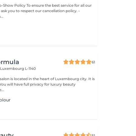
-Show Policy To ensure the best service for all our
 ask you to respect our cancellation policy. -
..
ormula
61
n
Luxembourg L-1140
lon is located in the heart of Luxembourg city. It is
...
olour
eauty
51