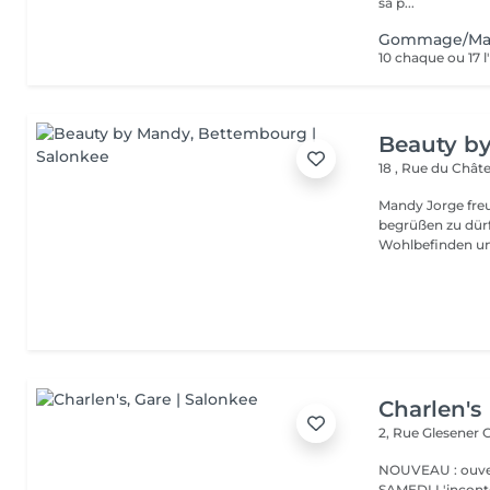
sa p...
Gommage/Masq
10 chaque ou 17 
Beauty b
18 , Rue du Châ
Mandy Jorge freu
begrüßen zu dür
Wohlbefinden un
Charlen's
2, Rue Glesener
G
NOUVEAU : ouver
SAMEDI L'incontournable institut de beauté à Luxembourg. Nous