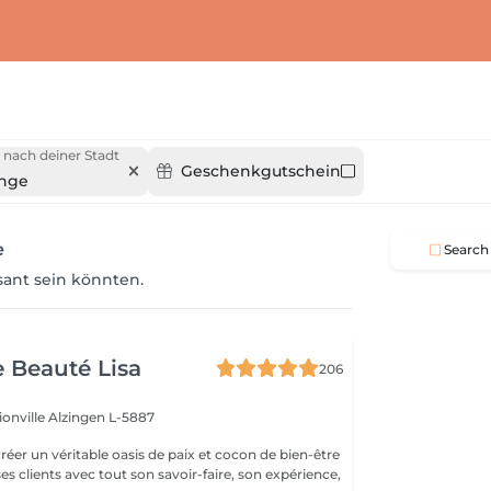
 nach deiner Stadt
Geschenkgutschein
ange
e
Search
ssant sein könnten.
e Beauté Lisa
206
ionville
Alzingen L-5887
créer un véritable oasis de paix et cocon de bien-être
 ses clients avec tout son savoir-faire, son expérience,