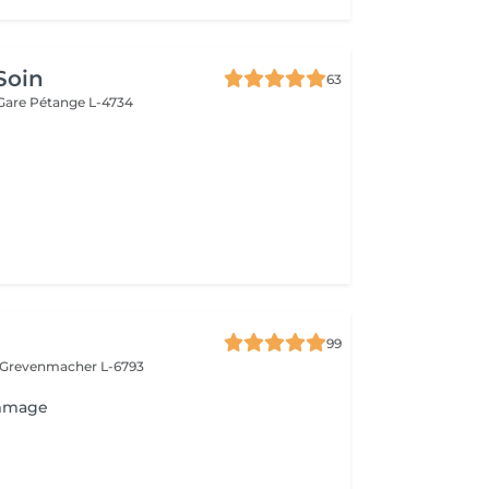
Soin
63
 Gare
Pétange L-4734
99
Grevenmacher L-6793
mmage