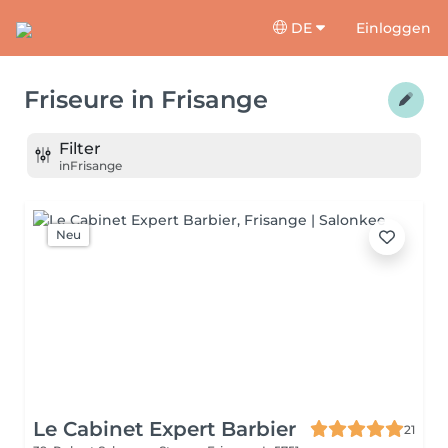
DE
Einloggen
Friseure
in
Frisange
Filter
in
Frisange
Neu
Le Cabinet Expert Barbier
21