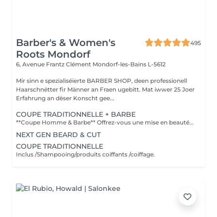
Barber's & Women's
495
Roots Mondorf
6, Avenue Frantz Clément
Mondorf-les-Bains L-5612
Mir sinn e spezialiséierte BARBER SHOP, deen professionell
Haarschnëtter fir Männer an Fraen ugebitt. Mat iwwer 25 Joer
Erfahrung an dëser Konscht gee...
COUPE TRADITIONNELLE + BARBE
**Coupe Homme & Barbe** Offrez-vous une mise en beauté complète avec notre service **Coupe Homme & Barbe**, conçu pour les hommes qui souhaitent un style parfaitement maîtrisé de la tête à la barbe. La prestation débute par une **consultation personnalisée** afin de définir la coupe et la forme de barbe qui mettront le mieux en valeur votre visage. Nos experts réalisent ensuite une **coupe de cheveux précise et structurée**, suivie d'un **travail minutieux de la barbe** : taille, définition des contours et mise en forme pour un rendu propre et harmonieux. Le service se termine par un **coiffage professionnel et une finition barbe soignée** pour un résultat net, élégant et durable. L'alliance parfaite entre coupe et barbe pour un look soigné, moderne et parfaitement équilibré.
NEXT GEN BEARD & CUT
COUPE TRADITIONNELLE
Inclus /Shampooing/produits coiffants /coiffage.