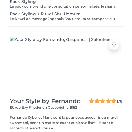
Pack Styling
Le pack comprend une consultation personnalisée, le shampooing et le conditionneur spécifiques REDKEN , le séchage et les produits de styling REDKEN * Tarifs à titre indicatifs à confirmer après la consultation personnalisée établit auprès de votre coiffeur/stylist/spécialiste * La direction se réserve le droit d’apporter des modifications pour le bon fonctionnement du salon
Pack Styling + Rituel Shu Uemura
Le Rituel de massage Japonais Shu uemura se compose d'un shampooing et d'un soin d'une durée de 30 minutes pour une relaxation une une réparation intense du cheveu et ensuite le pack styling
Your Style by Fernando
178
19, rue Evy Friederich
Gasperich L-1552
Fernando Sybel et Marie sont là pour vous accueillir du mardi
au samedi, dans un cadre relaxant et bienveillant. Ils sont à
l'écoute et seront vous a...