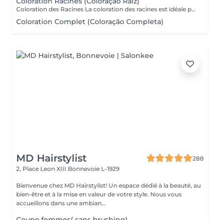
Coloration Racines (Coloração Raiz)
Coloration des Racines La coloration des racines est idéale pour conserver une couleur uniforme et soignée, tout en assurant une finition élégante et naturelle. - Racines jusqu'à 2 cm (environ 1 mois de repousse) : tarif standard du service. - Racines de 2 cm à 4 cm : considéré comme une retouche élargie, avec un tarif différent. - Au-delà de 4 cm : il s'agit d'une coloration complète, avec un devis adapté. Ce soin permet d'éviter les différences de tons entre les racines et les longueurs, de préserver la santé du cheveu et de maintenir l'éclat de la couleur plus longtemps.
Coloration Complet (Coloração Completa)
MD Hairstylist
288
2, Place Leon XIII
Bonnevoie L-1929
Bienvenue chez MD Hairstylist! Un espace dédié à la beauté, au
bien-être et à la mise en valeur de votre style. Nous vous
accueillons dans une ambian...
Coupe femmes( sans brushing)