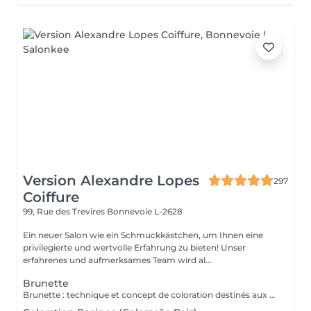
Version Alexandre Lopes
297
Coiffure
99, Rue des Trevires
Bonnevoie L-2628
Ein neuer Salon wie ein Schmuckkästchen, um Ihnen eine
privilegierte und wertvolle Erfahrung zu bieten! Unser
erfahrenes und aufmerksames Team wird al...
Brunette
Brunette : technique et concept de coloration destinés aux cheveux bruns et châtains, mettant en valeur la profondeur, la brillance et la dimension des cheveux. Peut inclure des nuances chaudes, froides ou illuminées, offrant un résultat sophistiqué, naturel et élégant. Très utilisée dans les transformations modernes comme le brun illuminé, chocolat, café et les tons cendrés. Le service comprend : les mèches, le traitement, la tonalisation et la finalisation.