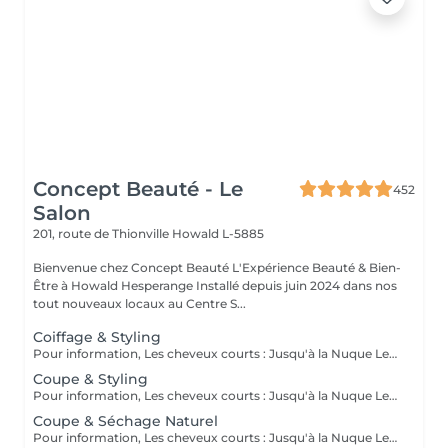
Concept Beauté - Le
452
Salon
201, route de Thionville
Howald L-5885
Bienvenue chez Concept Beauté L'Expérience Beauté & Bien-
Être à Howald Hesperange Installé depuis juin 2024 dans nos
tout nouveaux locaux au Centre S...
Coiffage & Styling
Pour information, Les cheveux courts : Jusqu'à la Nuque Les cheveux mi-longs : Jusqu'à l'épaule Les cheveux longs : En dessous de l'épaule Un supplément sera demandé pour les cheveux très longs, (jusqu'au milieu du dos)
Coupe & Styling
Pour information, Les cheveux courts : Jusqu'à la Nuque Les cheveux mi-longs : Jusqu'à l'épaule Les cheveux longs : En dessous de l'épaule Un supplément sera demandé pour les cheveux très longs, (jusqu'au milieu du dos)
Coupe & Séchage Naturel
Pour information, Les cheveux courts : Jusqu'à la Nuque Les cheveux mi-longs : Jusqu'à l'épaule Les cheveux longs : En dessous de l'épaule Un supplément sera demandé pour les cheveux très long, (jusqu'au milieu du dos)