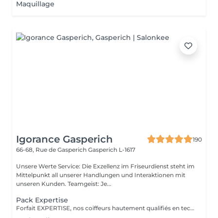
Maquillage
Igorance Gasperich
190
66-68, Rue de Gasperich
Gasperich L-1617
Unsere Werte Service: Die Exzellenz im Friseurdienst steht im
Mittelpunkt all unserer Handlungen und Interaktionen mit
unseren Kunden. Teamgeist: Je...
Pack Expertise
Forfait EXPERTISE, nos coiffeurs hautement qualifiés en technique anglo-saxonne, en formation continu et diplômés d’une académie anglaise à Paris. Vous offre une séance d’une heure avec votre coach en suivi beauté. Ce pack inclus : 1 h de prestation Un diagnostique personnalisé Shampoing spécifique Haircare Conditioner spécifique Produit de coiffage Coupe Styling Produit de finition