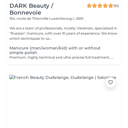
DARK Beauty /
159
Bonnevoie
154, route de Thionville
Luxembourg L-2610
We are a team of professionals, mostly Ukrainian, specialized in
"Russian" manicure, with over 10 years of experience. We know
which techniques to us...
Manicure (man/woman/kid) with or without
simple polish
Premium, highly technical and ultra-precise full treatment, performed mainly with an e-file to achieve a perfectly clean nail contour and apply the polish as close as possible, even slightly under the cuticle. This technique helps visually delay the regrowth by around 10 days. Visual result: -Extremely well-groomed nails, clean contours, flawless shape -Instagram / photo studio effect: neat, precise, with no visible dry skin Service content: -Removal of old semi-permanent and/or gel polish (if needed, please book accordingly this option via this screen) -Very meticulous preparation of the nail plate -Removal of dead skin -Shape and file nails -Gentle cuticle care -Application of a transparent simple polish (if desired) OR application of your own simple polish to bring with you (if needed, please book accordingly this option via this screen) -Application of cuticle oil and hand cream