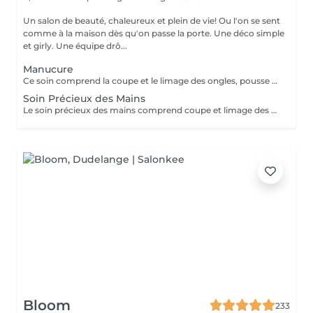
Un salon de beauté, chaleureux et plein de vie! Ou l'on se sent
comme à la maison dès qu'on passe la porte. Une déco simple
et girly. Une équipe drô...
Manucure
Ce soin comprend la coupe et le limage des ongles, pousse et coupe des cuticules. Massage inclus. Vernis transparent pour renforcer les ongles et inclus.
Soin Précieux des Mains
Le soin précieux des mains comprend coupe et limage des ongles, pousse et coupe des cuticules. Gommage, masque et massage sont inclus. Vernis transparent pour renforcer les ongles est inclus.
Bloom
233