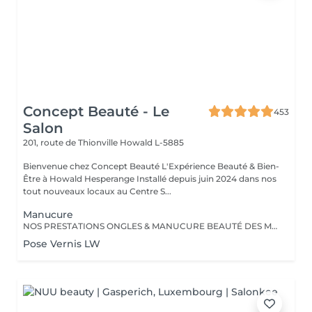
Concept Beauté - Le
453
Salon
201, route de Thionville
Howald L-5885
Bienvenue chez Concept Beauté L'Expérience Beauté & Bien-
Être à Howald Hesperange Installé depuis juin 2024 dans nos
tout nouveaux locaux au Centre S...
Manucure
NOS PRESTATIONS ONGLES & MANUCURE BEAUTÉ DES MAINS Manucure & Soin Nourrissant Offrez à vos mains un soin complet avec une manucure experte comprenant : Limage et mise en forme des ongles Soins des cuticules pour un contour net Massage nourrissant avec des soins hydratants ProNails En supplément : Application d'un vernis Longwear ou semi-permanent (en option) Une pause bien-être idéale pour retrouver des mains soignées et élégantes. OPTIONS À LA CARTE Personnalisez votre soin ! Selon vos envies, vous pouvez compléter votre manucure avec : Pose de vernis Longwear Pour une touche de couleur élégante Vernis semi-permanent Tenue parfaite jusqu'à 3 semaines Soin Spa Complet des mains Exfoliation, masque nourrissant et massage profond pour une détente absolue Offrez à vos mains un soin sur-mesure, réalisé par nos professionnelles expertes ! Notre équipe est composée d'expertes hautement qualifiées, dont certaines sont formatrices en onglerie dans notre centre Concept Beauté Distribution. Nous maîtrisons les dernières tendances et techniques pour garantir des prestations d'exception. Besoin d'un conseil personnalisé ? Nous sommes là pour vous guider vers la meilleure option selon votre type d'ongles et votre style de vie. Offrez à vos mains et à vos pieds l'expertise qu'ils méritent avec ProNails et notre équipe d'expertes !
Pose Vernis LW