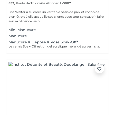
433, Route de Thionville
Alzingen L-5887
Lisa Welter a su créer un véritable oasis de paix et cocon de
bien-être où elle accueille ses clients avec tout son savoir-faire,
son expérience, sa p...
Mini Manucure
Manucure
Manucure & Dépose & Pose Soak-Off*
Le vernis Soak-Off est un gel acrylique mélangé au vernis, appliqué sur l'ongle et durci par des LED. Il a la même texture qu'un vernis classique, est aussi liquide et a encore plus de brillance. Il reste impeccable, sans ternir et sans s'écailler jusqu'à 18 jours