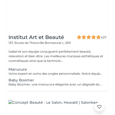
Institut Art et Beauté
427
137, Route de Thionville
Bonnevoie L-2611
Isabel et son équipe conjuguent parfaitement beauté,
relaxation et bien-être. Les meilleures marques esthétiques et
cosmétiques ainsi que la technolo...
Manucure
Votre expert en soins des ongles personnalisés. Notre équipe de prothésistes ongulaires diplômées vous offre une gamme complète de services pour des ongles magnifiques et durables. Expertise et Professionnalisme : Prothésistes qualifiées et expérimentées : o Isabel, o Francesca, o Fatima, o Deborah, o Patricia, o Mirza, Des produits de haute qualité, aux couleurs variées pour des résultats éclatants et durables. Garantie de beauté et santé de vos ongles. Services adaptés à vos goûts et votre personnalité Capsules pour allonger rapidement vos ongles. Rallongement en Gel : Pour un résultat naturel et durable. Remplissage toute les 3 a 4 semaines pour comble la repousse et préserve l'intégrité de la pose initiale. Manucure Soins et esthétisme pour des ongles en pleine santé et élégants. Nos Techniques Manucure Combinée : Soins complets et embellissement. Vernis Semi-Permanent : Couleur durable sans pose de gel. Chablon ou Capsules : Pose traditionnelle ou look naturel.
Baby Boomer
Baby Boomer, une manucure élégante avec un dégradé doux allant d'un nude naturel à un blanc éclatant. Ce style chic est parfait pour toutes les occasions. Sublimez vos ongles avec cette tendance incontournable ! Réservez dès maintenant pour profiter d'un look sophistiqué. Ne manquez pas l'ocasion de briller !