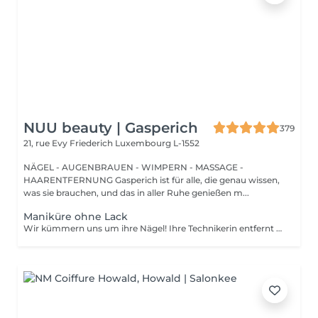
NUU beauty | Gasperich
379
21, rue Evy Friederich
Luxembourg L-1552
NÄGEL - AUGENBRAUEN - WIMPERN - MASSAGE -
HAARENTFERNUNG Gasperich ist für alle, die genau wissen,
was sie brauchen, und das in aller Ruhe genießen m...
Maniküre ohne Lack
Wir kümmern uns um ihre Nägel! Ihre Technikerin entfernt sanft abgestorbene hautzellen, feilt und formt ihre Nägel und poliert die oberfläche für ein glattes, natürliches finish. Unsere meister bieten kantige, hardware- oder kombinierte manicures an, je nach ihren wünschen. Wie wird eine manicure ohne nagellack durchgeführt? - raue haut wird sanft entfernt - die form der nagelplatte wird behutsam korrigiert - die Nagelhaut und seitlichen ränder werden sorgfältig bearbeitet - Nagelhautöl und handcreme werden aufgetragen, um zu pflegen und zu hydratisieren Altersbeschränkung: empfohlen ab 14 Jahren. Nachbehandlungsempfehlungen: es sind keine speziellen Nachbehandlungen erforderlich. Häufigkeit: alle 3 Wochen.