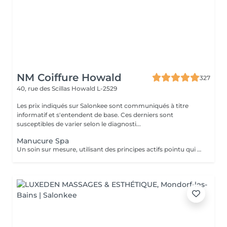
NM Coiffure Howald
327
40, rue des Scillas
Howald L-2529
Les prix indiqués sur Salonkee sont communiqués à titre
informatif et s'entendent de base. Ces derniers sont
susceptibles de varier selon le diagnosti...
Manucure Spa
Un soin sur mesure, utilisant des principes actifs pointu qui vous aidera a la restructuration de vos mains ainsi que vos ongles. Une combination parfaite entre exfoliation et masque pour retrouver éclat et hydratation durable .