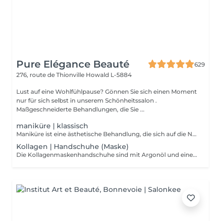
Pure Elégance Beauté
629
276, route de Thionville
Howald L-5884
Lust auf eine Wohlfühlpause? Gönnen Sie sich einen Moment
nur für sich selbst in unserem Schönheitssalon .
Maßgeschneiderte Behandlungen, die Sie ...
maniküre | klassisch
Maniküre ist eine ästhetische Behandlung, die sich auf die Nägel konzentriert. Die Kosmetikerin wird Ihre Finger zu Beginn der Maniküre in einer Schüssel mit heißem Wasser einweichen Die Maniküre ermöglicht es, die Nägel zu stärken, von kleinen abgestorbenen Hautschüppchen, die sie umgeben, zu befreien und gepflegte Hände zu zeigen. Beschränkt sich auf das Zurückschieben der Nagelhaut, Feilen und Polieren der Nägel und begleitend mit einer Massage der Hände am Ende der Maniküre und evtl
Kollagen | Handschuhe (Maske)
Die Kollagenmaskenhandschuhe sind mit Argonöl und einer kollagenreichen Emulsion vorimprägniert, um die Haut zu durchdringen und mit Feuchtigkeit zu versorgen.