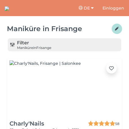
DE
Einloggen
Maniküre
in
Frisange
Filter
Maniküre
in
Frisange
Charly'Nails
58