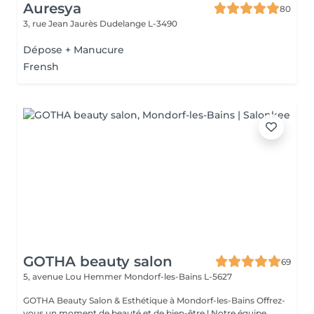
Auresya
80
3, rue Jean Jaurès
Dudelange L-3490
Dépose + Manucure
Frensh
GOTHA beauty salon
69
5, avenue Lou Hemmer
Mondorf-les-Bains L-5627
GOTHA Beauty Salon & Esthétique à Mondorf-les-Bains Offrez-
vous un moment de beauté et de bien-être ! Notre équipe