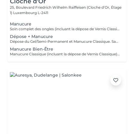
Cloche d'Or
25, Boulevard Friedrich Wilhelm Raiffeisen (Cloche d'Or, Étage
1)
Luxembourg L-2411
Manucure
Soin complet des ongles (incluant la dépose de Vernis Classique) comprenant la mise en forme, le travail des cuticules, le soin des mains et la finition. Sans application de vernis.
Dépose + Manucure
Dépose du Gel/Semi-Permanent et Manucure Classique. Sans application de vernis.
Manucure Bien-Être
Manucure Classique (incluant la dépose de Vernis Classique), complétée par un gommage exfoliant (peeling), l'application d'un masque nourrissant et d'un massage bien-être pour une hydratation et une détente profondes. Sans application de vernis.