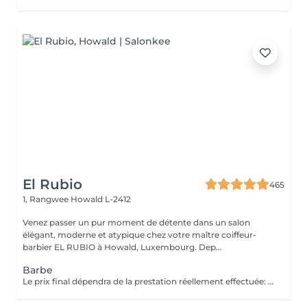
El Rubio
465
1, Rangwee
Howald L-2412
Venez passer un pur moment de détente dans un salon
élégant, moderne et atypique chez votre maître coiffeur-
barbier EL RUBIO à Howald, Luxembourg. Dep...
Barbe
Le prix final dépendra de la prestation réellement effectuée: Taille barbe : 26 EUR Taille barbe avec rasage contours : 32.5 EUR Rasage complet avec soins : 32.5 EUR