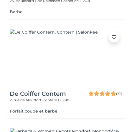
25, Boulevard F.W Raiffeisen
Gasperich L-2411
Barbe
De Coiffer Contern
657
2, rue de Moutfort
Contern L-5310
Forfait coupe et barbe