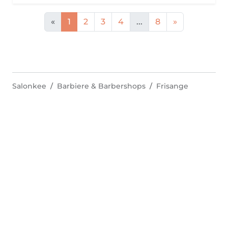
«
1
2
3
4
...
8
»
Salonkee
Barbiere & Barbershops
Frisange