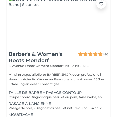
Barber's & Women's
495
Roots Mondorf
6, Avenue Frantz Clément
Mondorf-les-Bains L-5612
Mir sinn e spezialiséierte BARBER SHOP, deen professionell
Haarschnëtter fir Männer an Fraen ugebitt. Mat iwwer 25 Joer
Erfahrung an dëser Konscht gee...
TAILLE DE BARBE + RASAGE CONTOUR
Coupe choux Diagnostique peau et du poils, taille barbe, application d'un pre shave ou huile de rasage, bain chaud, rasage contour avec mousse à l'ancienne, bain froid et pour finir soin pierre d'alun ou after shave et massage faciale
RASAGE À L'ANCIENNE
Rasage de près, -Diagnostics peau et nature du poil. -Application d'un pré shave ou huile de rasage. -Bain chaud avec vapothérapie aux huiles essentielles. -Premier passage de lames avec mousse à l'ancienne, rinçage de la peau, deuxième passage de lames, bain froid. -Soin avec pierre d'alun ou after shave. -Massage faciale.
MOUSTACHE