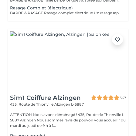
BARBE & RASAGE Taille barbe longue Adaptée aux barbes fournies et longues, cette prestation permet d'équilibrer les volumes et de structurer votre barbe tout en respectant votre style. La coupe est réalisée aux ciseaux et à la tondeuse, avec des soins spécifiques pour nourrir et discipliner le poil. Bienvenue dans notre espace Barber avec Cyril, notre expert barbier Nous accueillons notre clientèle masculine dans un espace Barber élégant et moderne, où Cyril, notre barbier, met son expertise au service de votre style. Que ce soit pour une coupe de cheveux impeccable ou un soin de barbe sur mesure, chaque prestation est réalisée avec précision et savoir-faire, dans une ambiance conviviale et raffinée.
Rasage Complet (électrique)
BARBE & RASAGE Rasage complet électrique Un rasage rapide et efficace réalisé à la tondeuse et à la shavette électrique, idéal pour un look soigné et sans irritation. Bienvenue dans notre espace Barber avec Cyril, notre expert barbier Nous accueillons notre clientèle masculine dans un espace Barber élégant et moderne, où Cyril, notre barbier, met son expertise au service de votre style. Que ce soit pour une coupe de cheveux impeccable ou un soin de barbe sur mesure, chaque prestation est réalisée avec précision et savoir-faire, dans une ambiance conviviale et raffinée.
Sim1 Coiffure Alzingen
367
435, Route de Thionville
Alzingen L-5887
ATTENTION Nous avons déménagé ! 435, Route de Thionville L-
5887 Alzingen Nous sommes ravis de pouvoir vous accueillir du
mardi au jeudi de 9 h à 1...
Rasage complet