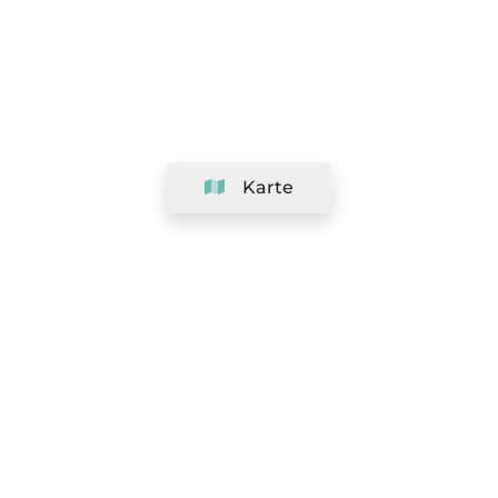
Karte
Unternehmen
Support
Team
&
Jobs
Ihr Geschäft hinzufügen