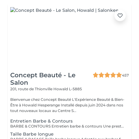
Concept Beauté - Le
457
Salon
201, route de Thionville
Howald L-5885
Bienvenue chez Concept Beauté L'Expérience Beauté & Bien-
Être à Howald Hesperange Installé depuis juin 2024 dans nos
tout nouveaux locaux au Centre S...
Entretien Barbe & Contours
BARBE & CONTOURS Entretien barbe & contours Une prestation idéale pour entretenir votre barbe et lui donner une forme nette et soignée. Cyril redéfinit les contours avec précision et travaille la longueur pour un résultat harmonieux. Finition aux ciseaux et à la tondeuse. Bienvenue dans notre espace Barber avec Cyril, notre expert barbier Nous accueillons notre clientèle masculine dans un espace Barber élégant et moderne, où Cyril, notre barbier, met son expertise au service de votre style. Que ce soit pour une coupe de cheveux impeccable ou un soin de barbe sur mesure, chaque prestation est réalisée avec précision et savoir-faire, dans une ambiance conviviale et raffinée.
Taille Barbe longue