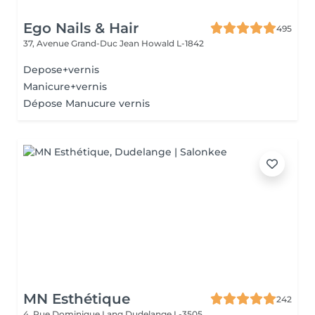
Ego Nails & Hair
495
37, Avenue Grand-Duc Jean
Howald L-1842
Depose+vernis
Manicure+vernis
Dépose Manucure vernis
MN Esthétique
242
4, Rue Dominique Lang
Dudelange L-3505