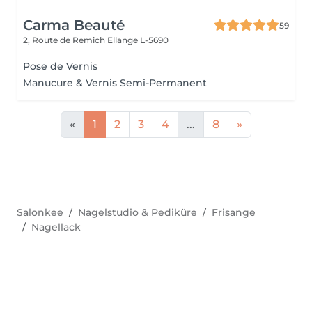
Carma Beauté
59
2, Route de Remich
Ellange L-5690
Pose de Vernis
Manucure & Vernis Semi-Permanent
«
1
2
3
4
...
8
»
Salonkee
Nagelstudio & Pediküre
Frisange
Nagellack