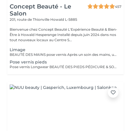
Concept Beauté - Le
457
Salon
201, route de Thionville
Howald L-5885
Bienvenue chez Concept Beauté L'Expérience Beauté & Bien-
Être à Howald Hesperange Installé depuis juin 2024 dans nos
tout nouveaux locaux au Centre S...
Limage
BEAUTÉ DES MAINS pose vernis Après un soin des mains, une pose vernis : Limage et mise en forme des ongles Application d'un vernis Longwear ProNails longue tenue ou semi-permanent (en option) Une pause bien-être idéale pour retrouver des mains soignées et élégantes.
Pose vernis pieds
Pose vernis Longwear BEAUTÉ DES PIEDS PÉDICURE & SOINS EXPERTS Nos soins des pieds sont conçus pour allier esthétique et bien-être, en apportant confort, douceur et élégance à vos pieds. Tous nos soins sont réalisés dans des cabines dédiées, équipées de fauteuils Pedi Spa avec bain de pieds intégré, pour une expérience alliant détente et expertise. Nous utilisons les produits spécifiques de la toute nouvelle gamme pieds de ProNails, formulée pour nourrir, réparer et protéger vos pieds en profondeur.