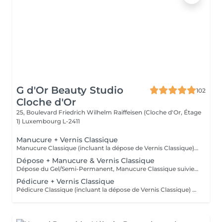
G d'Or Beauty Studio
102
Cloche d'Or
25, Boulevard Friedrich Wilhelm Raiffeisen (Cloche d'Or, Étage
1)
Luxembourg L-2411
Manucure + Vernis Classique
Manucure Classique (incluant la dépose de Vernis Classique), suivie de l'application d'un Vernis Classique. Idéal pour une tenue courte et un changement de couleur facile.
Dépose + Manucure & Vernis Classique
Dépose du Gel/Semi-Permanent, Manucure Classique suivie de l'application d'un Vernis Classique. Idéal pour une tenue courte et un changement de couleur facile.
Pédicure + Vernis Classique
Pédicure Classique (incluant la dépose de Vernis Classique) suivie de l'application d'un Vernis Classique. Idéal pour une tenue courte et un changement de couleur facile.