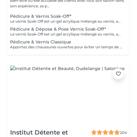
bien-être où elle accueille ses clients avec tout son savoir-faire,
son expérience, sa p...
Pédicure & Vernis Soak-Off*
Le vernis Soak-Off est un gel acrylique mélangé au vernis, appliqué sur l'ongle et durci par des LED. Il a la même texture qu'un vernis classique, est aussi liquide et a encore plus de brillance. Il reste impeccable, sans ternir et sans s'écailler jusqu'à 18 jours
Pédicure & Dépose & Pose Vernis Soak-Off*
Le vernis Soak-Off est un gel acrylique mélangé au vernis, appliqué sur l'ongle et durci par des LED. Il a la même texture qu'un vernis classique, est aussi liquide et a encore plus de brillance. Il reste impeccable, sans ternir et sans s'écailler jusqu'à 18 jours
Pédicure & Vernis Classique
Apportez des chaussures ouvertes pour éviter un temps de séchage supplémentaire
Institut Détente et
204