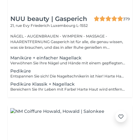
NUU beauty | Gasperich
379
21, rue Evy Friederich
Luxembourg L-1552
NÄGEL - AUGENBRAUEN - WIMPERN - MASSAGE -
HAARENTFERNUNG Gasperich ist für alle, die genau wissen,
was sie brauchen, und das in aller Ruhe genießen m...
Maniküre + einfacher Nagellack
Verwöhnen Sie Ihre Nägel und Hände mit einem gepflegten und ordentlichen Erscheinungsbild! Unsere Technikerinnen werden effektiv abgestorbene Hautzellen entfernen, die Nägel in Form bringen und feilen sowie die äußere Oberfläche polieren. Am Ende dieser Behandlung wird ein regulärer Nagellack aufgetragen. Unsere Meisterinnen bieten klassische, Hardware- oder kombinierte Maniküre an. Wie wird die Maniküre mit regulärer Nagellack durchgeführt? - rauhe Haut wird entfernt - die Form der Nagelplatte wird korrigiert - die Nagelhaut und seitlichen Rillen werden korrigiert - Nagellack wird aufgetragen - Nagelhautöl und Handcreme werden aufgetragen Altersbeschränkungen: empfohlen ab 14 Jahren. Empfehlungen nach dem Eingriff: es gibt keine speziellen Empfehlungen nach diesem Verfahren. Frequenz: einmal in 3 Wochen.
Pediküre
Entspannen Sie sich! Die Nageltechnikerin ist hier! Harte Haut wird entfernt, die Füße werden mit tief pflegenden Cremes massiert, wodurch sie weicher und geschmeidiger werden. Die Nagelhaut wird ordentlich gemacht und die Fußnägel werden perfekt geformt. Unsere Meisterinnen führen eine Hardware-Pediküre durch. Wie wird die Pediküre ohne Nagellack durchgeführt? - rauhe Haut wird entfernt - die Form der Nagelplatte wird korrigiert - die Nagelhaut und seitlichen Rillen werden korrigiert - die Fersen werden gereinigt - Nagelhautöl und Fußcreme werden aufgetragen Altersbeschränkungen: empfohlen ab 14 Jahren. Empfehlungen nach dem Eingriff: es gibt keine speziellen Empfehlungen nach diesem Verfahren. Frequenz: einmal in 3-4 Wochen.
Pediküre Klassik + Nagellack
Bereichern Sie Ihr Leben mit Farbe! Harte Haut wird entfernt, die Füße werden mit tief pflegenden Cremes massiert, wodurch sie weicher und geschmeidiger werden. Die Nagelhaut wird ordentlich gemacht und die Fußnägel werden perfekt geformt. Am Ende dieser Behandlung wird regulärer Nagellack aufgetragen. Unsere Meisterinnen führen eine Hardware-Pediküre durch. Wie wird die Pediküre mit einfacher Nagellackierung durchgeführt? - rauhe Haut wird entfernt - die Form der Nagelplatte wird korrigiert - die Nagelhaut und seitlichen Rillen werden korrigiert - die Fersen werden gereinigt - nagellack wird aufgetragen - nagelhautöl und Fußcreme werden aufgetragen Altersbeschränkungen: empfohlen ab 14 Jahren. Empfehlungen nach dem Eingriff: es gibt keine speziellen Empfehlungen nach diesem Verfahren. Frequenz: einmal in 3-4 Wochen.