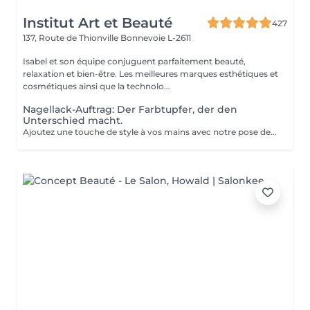
Institut Art et Beauté
427
137, Route de Thionville
Bonnevoie L-2611
Isabel et son équipe conjuguent parfaitement beauté,
relaxation et bien-être. Les meilleures marques esthétiques et
cosmétiques ainsi que la technolo...
Nagellack-Auftrag: Der Farbtupfer, der den
Unterschied macht.
Ajoutez une touche de style à vos mains avec notre pose de vernis. Profitez d'une finition professionnelle, de conseils personnalisés, et d'un résultat qui dure. Offrez-vous ce petit plaisir et repartez avec des ongles impeccables!