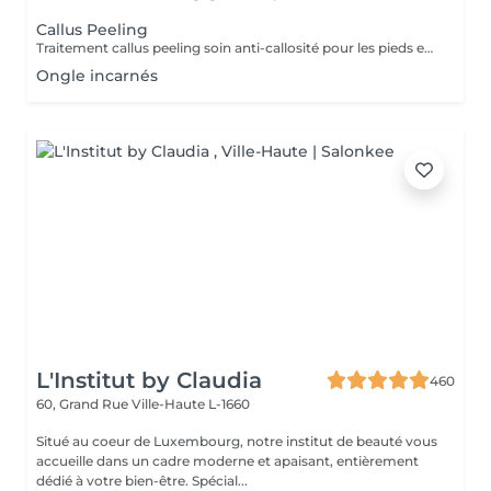
Callus Peeling
Traitement callus peeling soin anti-callosité pour les pieds en seulement 15 minutes CALLUSPEELING permet d'éliminer facilement, sans lames ni cutters, les callosités et les fissures, donnant aux pieds une incroyable douceur et une sensation infinie de légèreté.
Ongle incarnés
L'Institut by Claudia
460
60, Grand Rue
Ville-Haute L-1660
Situé au coeur de Luxembourg, notre institut de beauté vous
accueille dans un cadre moderne et apaisant, entièrement
dédié à votre bien-être. Spécial...