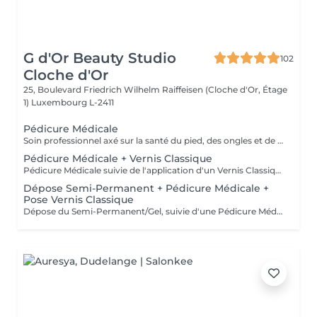
G d'Or Beauty Studio
102
Cloche d'Or
25, Boulevard Friedrich Wilhelm Raiffeisen (Cloche d'Or, Étage
1)
Luxembourg L-2411
Pédicure Médicale
Soin professionnel axé sur la santé du pied, des ongles et de la peau, avec traitement des ongles incarnés, cors, durillons et callosités. Sans application de vernis.
Pédicure Médicale + Vernis Classique
Pédicure Médicale suivie de l'application d'un Vernis Classique. Convient aux clientes souhaitant un soin médical avec une finition Classique.
Dépose Semi-Permanent + Pédicure Médicale +
Pose Vernis Classique
Dépose du Semi-Permanent/Gel, suivie d'une Pédicure Médicale et de l'application d'un nouveau Semi-Permanent sur les ongles des pieds. Recommandé lorsque du Semi-Permanent est déjà présent.