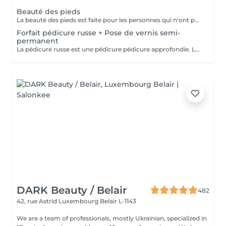
Beauté des pieds
La beauté des pieds est faite pour les personnes qui n'ont pas de problème particulier au niveau de leur pieds. Elle comprend la pousse des cuticules, la coupe des ongles et le limage, léger ponçage de la plaque de l'ongle, et rape de la plante du pied. Pose de vernis transparent et application de crème inclues.
Forfait pédicure russe + Pose de vernis semi-
permanent
La pédicure russe est une pédicure pédicure approfondie. La durée de votre vernis permanent va durer 1 semaine de plus.
DARK Beauty / Belair
482
42, rue Astrid
Luxembourg Belair L-1143
We are a team of professionals, mostly Ukrainian, specialized in