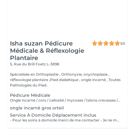
Isha suzan Pédicure
101
Médicale & Réflexologie
Plantaire
5, Rue du Brill
Foetz L-3898
Spécialisée en Orthoplastie , Orthonyxie, onychoplasie ,
réflexologie plantaire ,Pied diabétique , ongle incarné , Toutes
Pathologies du Pied .
Pédicure Médicale
Ongle incarné / cors / callosité / mycoses / talons crevasses / coupe les ongles /soin pied d'athlète sportif / durillons / pensmemt / pieds diabétiques / onychoplastie construire ongles
ongle incarné gros orteil
Service À Domicile Déplacement inclus
- Pour les soins à domicile merci de me contacter - Je ne me déplace pas à plus de 20 KM