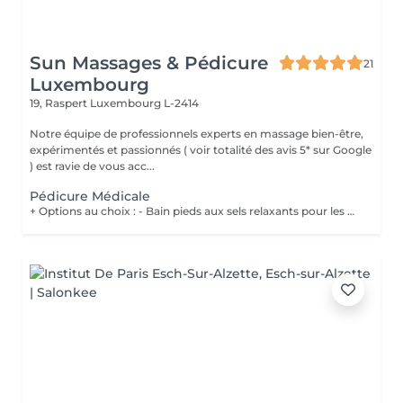
Sun Massages & Pédicure
21
Luxembourg
19, Raspert
Luxembourg L-2414
Notre équipe de professionnels experts en massage bien-être,
expérimentés et passionnés ( voir totalité des avis 5* sur Google
) est ravie de vous acc...
Pédicure Médicale
+ Options au choix : - Bain pieds aux sels relaxants pour les pieds fatigués et préparer les pieds au soin 20€ - Gommage pieds pour des pieds doux et hydratés 20€ - Massage des pieds 55 minutes 90€ Les soins de pédicurie médicale sont non seulement destinés à traiter les problèmes de pieds de manière curative mais également de manière préventive, en contribuant à votre confort lors de la marche ou de vos éventuelles activités sportives. Un soin régulier peut vous éviter des problèmes et des douleurs aux pieds dus à l'apparition de crevasses, durillons, cors, ... Vous devez néanmoins consulter sans attendre lorsque : Vous ressentez une gêne lors de la marche (n'attendez pas de ressentir de la douleur !) ; Vous constatez l'apparition de mycose, cor, callosité, il de perdrix ou ongle incarné, ...