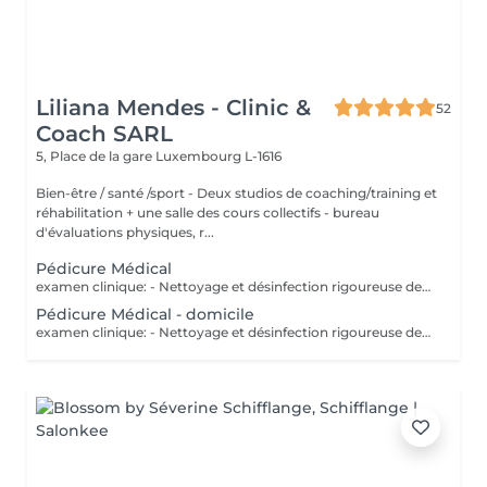
Liliana Mendes - Clinic &
52
Coach SARL
5, Place de la gare
Luxembourg L-1616
Bien-être / santé /sport - Deux studios de coaching/training et
réhabilitation + une salle des cours collectifs - bureau
d'évaluations physiques, r...
Pédicure Médical
examen clinique: - Nettoyage et désinfection rigoureuse des pieds - soin des ongles: coupe correct, fraisage ( diminution de l`épaisseur) et nettoyage des sillons pour prévenir les ongles incarnés. - traitement des callosités rdv chez 691 60 25 60 ou clinic.coach@lilianamendes.eu
Pédicure Médical - domicile
examen clinique: - Nettoyage et désinfection rigoureuse des pieds - soin des ongles: coupe correct, fraisage ( diminution de l`épaisseur) et nettoyage des sillons pour prévenir les ongles incarnés. - traitement des callosités rdv chez 691 60 25 60 ou clinic.coach@lilianamendes.eu