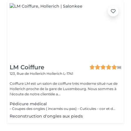
LM Coiffure
98
123, Rue de Hollerich
Hollerich L-1741
Coiffure LM est un salon de coiffure très moderne situé rue de
Hollerich proche de la gare de Luxembourg. Nous sommes à
l'écoute de notre clientèle a...
Pédicure médical
- Coupes des ongles ( incarnés ou pas) - Cuticules - cor et durillons - Petit massage - Pose de vernis semi-permanent couleur ( Si vous voulez une french, veuillez svp cocher l'onglet french en plus)
Reconstruction d'ongles aux pieds