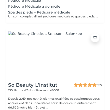
Pédicure Médicale
Pédicure Médicale à domicile
Spa des pieds + Pédicure médicale
Un soin complet alliant pédicure médicale et spa des pieds. Comprend le nettoyage des pieds, l'élimination des callosités, le soin des ongles, un gommage, un masque hydratant et un massage relaxant pour des pieds sains, doux et revitalisés.
So Beauty L’institut
595
130, Route d'Arlon
Strassen L-8008
Depuis 2019, nos esthéticiennes qualifiées et passionnées vous
accueillent dans un véritable écrin de douceur, entièrement
dédié à votre bien-être et ...