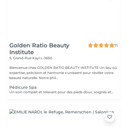
Golden Ratio Beauty
71
Institute
5, Grand-Rue
Kayl L-3650
Bienvenue chez GOLDEN RATIO BEAUTY INSTITUTE Un lieu où
expertise, précision et harmonie s'unissent pour révéler votre
beauté naturelle. Notre phil...
Pédicure Spa
Un soin complet et relaxant pour des pieds doux, soignés et légers. La pédicure Spa allie beauté et bien-être grâce à un protocole en plusieurs étapes : Inclus : bain de pieds, soin des ongles et cuticules, gommage, ponçage des talons, masque nourrissant, massage hydratant. Résultat : des pieds parfaitement nets, régénérés et visiblement rafraîchis. Durée : environ 60 minutes. Un moment de détente profonde et de soin intense, pour des pieds sublimés.