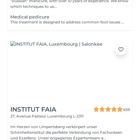
"Russian" manicure, with over 10 years of experience. We know
which techniques to us...
Medical pedicure
This treatment is designed to address common foot issues such as cracks, calluses, corns, ingrown toenail correction... All managed with precision by our sepcialist. Service content: -Initial assessment of the foot condition -Hygienic cleansing and softening of the skin -Removal of hardened or thickened areas -Detailed nail care and reshaping -Targeted treatment of problem zones -Application of a therapeutic foot cream
INSTITUT FAIA
459
27, Avenue Pasteur
Luxembourg L-2311
Im Herzen von Limpertsberg verkörpert unser
Schönheitsinstitut die perfekte Verbindung von Fachwissen
und Exzellenz. Unser engagiertes Expertenteam e...