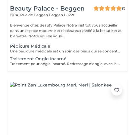
Beauty Palace - Beggen
13
170A, Rue de Beggen
Beggen L-1220
Bienvenue chez Beauty Palace Notre institut vous accueille
dans un espace moderne et chaleureux dédié à la beauté et au
bien-être. Notre équipe vous ...
Pédicure Médicale
Une pédicure médicale est un soin des pieds qui se concentre sur les problèmes spécifiques des pieds: *Ongles incarnés *Ongles courbes *Callosités *Cors *Durillons *Oeil de perdrix *Corne *Mycoses *Pieds d'athlète
Traitement Ongle Incarné
Traitement pour ongle incarné. Redressage d'ongle, avec la pose d'un "spange".