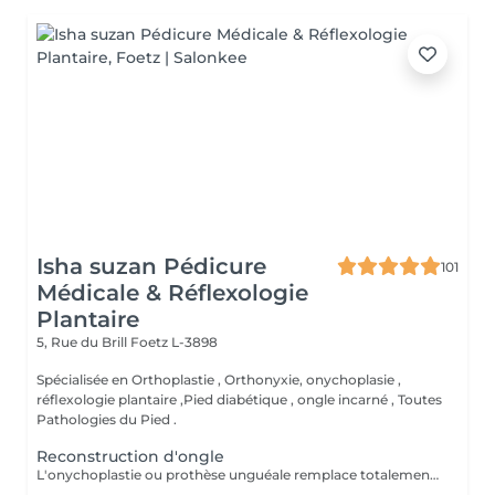
Isha suzan Pédicure
101
Médicale & Réflexologie
Plantaire
5, Rue du Brill
Foetz L-3898
Spécialisée en Orthoplastie , Orthonyxie, onychoplasie ,
réflexologie plantaire ,Pied diabétique , ongle incarné , Toutes
Pathologies du Pied .
Reconstruction d'ongle
L'onychoplastie ou prothèse unguéale remplace totalement ou partiellement l'ongle absent ou déformé. ongle mycosé Ce faux ongle est fabriqué à base d'une résine composite photopolymerisation sous forme de pâte transparente, devenant dure par photopolymérisation par une lampe LED Haute densité.