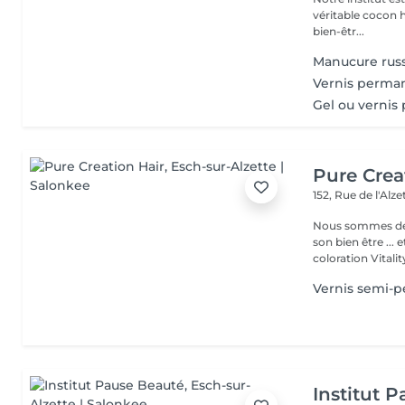
véritable cocon ho
bien-êtr...
Manucure rus
Vernis perma
Gel ou vernis
Pure Crea
152, Rue de l'Alz
Nous sommes deux
son bien être ... et
coloration Vitality
Vernis semi-
Institut 