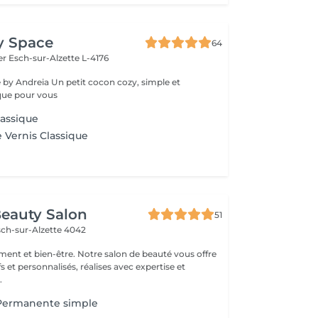
y Space
64
fer
Esch-sur-Alzette L-4176
it cocon cozy, simple et
que pour vous
lassique
 Vernis Classique
eauty Salon
51
sch-sur-Alzette 4042
ement et bien-être. Notre salon de beauté vous offre
fs et personnalisés, réalises avec expertise et
.
-Permanente simple