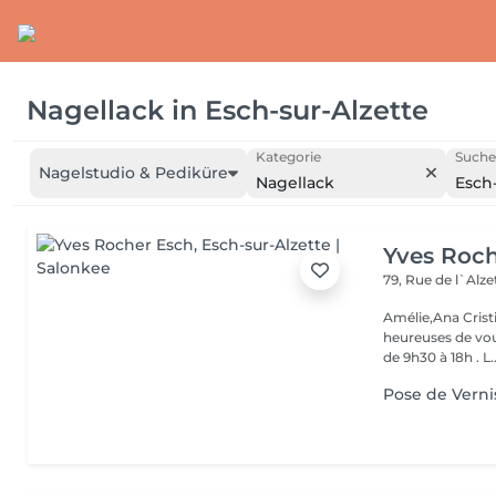
Nagellack
in
Esch-sur-Alzette
Kategorie
Suche
Nagelstudio & Pediküre
Nagellack
Esch-
Yves Roc
79, Rue de l`Alz
Amélie,Ana Crist
heureuses de vou
de 9h30 à 18h . L..
Pose de Verni