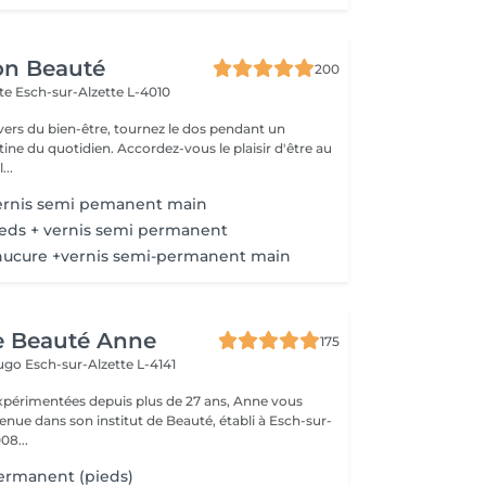
on Beauté
200
tte
Esch-sur-Alzette L-4010
ivers du bien-être, tournez le dos pendant un
. Accordez-vous le plaisir d'être au
...
ernis semi pemanent main
eds + vernis semi permanent
ucure +vernis semi-permanent main
de Beauté Anne
175
Hugo
Esch-sur-Alzette L-4141
xpérimentées depuis plus de 27 ans, Anne vous
enue dans son institut de Beauté, établi à Esch-sur-
08...
ermanent (pieds)