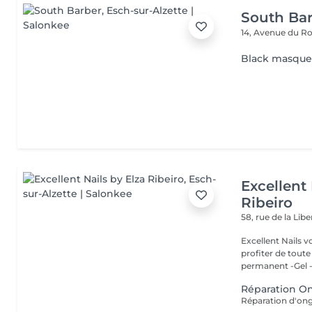
South Ba
14, Avenue du Ro
Black masqu
Excellent 
Ribeiro
58, rue de la Lib
Excellent Nails v
profiter de toute n
permanent -Gel -A
Réparation O
Réparation d'ong