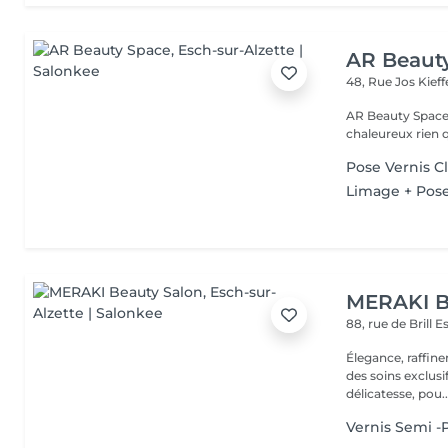
AR Beaut
48, Rue Jos Kief
AR Beauty Space by Andreia Un pet
chaleureux rien 
Pose Vernis C
Limage + Pose
MERAKI B
88, rue de Brill
E
Élegance, raffin
des soins exclusi
délicatesse, pou..
Vernis Semi 