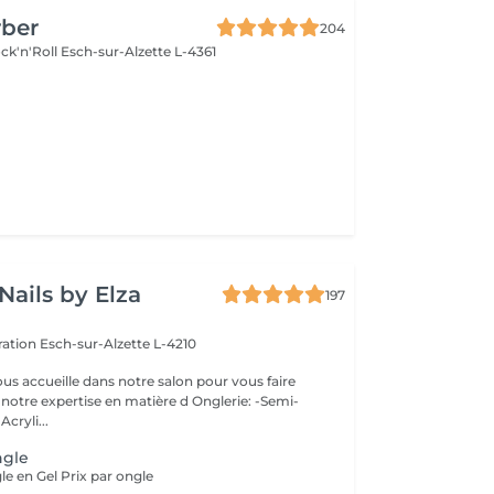
rber
204
ck'n'Roll
Esch-sur-Alzette L-4361
e
Nails by Elza
197
eration
Esch-sur-Alzette L-4210
ous accueille dans notre salon pour vous faire
otre expertise en matière d Onglerie: -Semi-
cryli...
ngle
le en Gel Prix par ongle