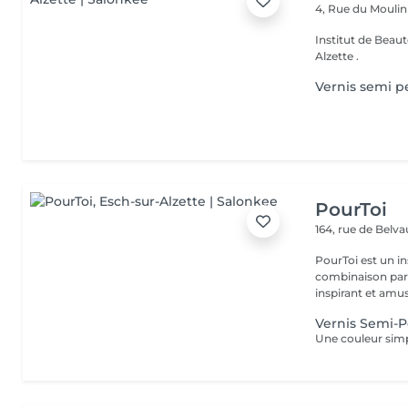
4, Rue du Mouli
Institut de Beauté Situé au coeur de la ville depuis 2001 à Es
Alzette .
Vernis semi 
PourToi
164, rue de Belv
PourToi est un in
combinaison parfa
inspirant et amus
Vernis Semi-
Une couleur simp