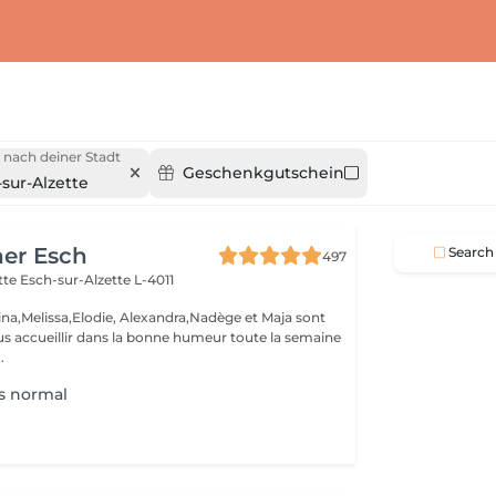
 nach deiner Stadt
Geschenkgutschein
sur-Alzette
her Esch
Search
497
ette
Esch-sur-Alzette L-4011
ina,Melissa,Elodie, Alexandra,Nadège et Maja sont
s accueillir dans la bonne humeur toute la semaine
.
s normal