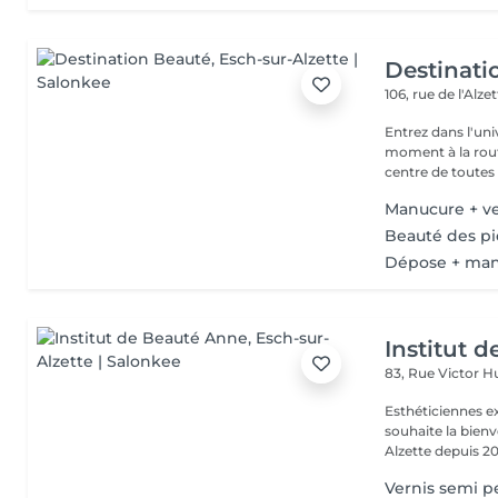
Destinati
106, rue de l'Alze
Entrez dans l'un
moment à la routine du quotidien
centre de toutes l
Manucure + v
Beauté des pi
Dépose + man
Institut 
83, Rue Victor 
Esthéticiennes e
souhaite la bienv
Alzette depuis 20
Vernis semi p