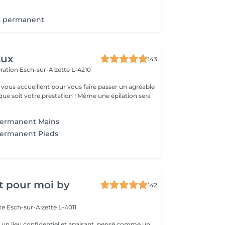
is permanent
Lux
143
ération
Esch-sur-Alzette L-4210
vous accueillent pour vous faire passer un agréable
ue soit votre prestation ! Même une épilation sera
Permanent Mains
Permanent Pieds
t pour moi by
142
tte
Esch-sur-Alzette L-4011
st un lieu confidentiel et apaisant, pensé comme un