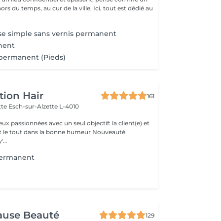
rs du temps, au cur de la ville. Ici, tout est dédié au
se simple sans vernis permanent
nent
 permanent (Pieds)
tion Hair
161
ette
Esch-sur-Alzette L-4010
 passionnées avec un seul objectif: la client(e) et
 le tout dans la bonne humeur Nouveauté
'...
permanent
Pause Beauté
129