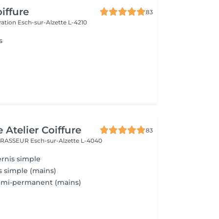
iffure
83
ération
Esch-sur-Alzette L-4210
s
 Atelier Coiffure
83
 BRASSEUR
Esch-sur-Alzette L-4040
rnis simple
s simple (mains)
semi-permanent (mains)