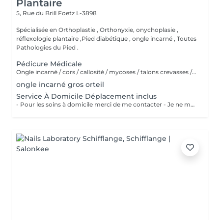
Plantaire
5, Rue du Brill
Foetz L-3898
Spécialisée en Orthoplastie , Orthonyxie, onychoplasie ,
réflexologie plantaire ,Pied diabétique , ongle incarné , Toutes
Pathologies du Pied .
Pédicure Médicale
Ongle incarné / cors / callosité / mycoses / talons crevasses / coupe les ongles /soin pied d'athlète sportif / durillons / pensmemt / pieds diabétiques / onychoplastie construire ongles
ongle incarné gros orteil
Service À Domicile Déplacement inclus
- Pour les soins à domicile merci de me contacter - Je ne me déplace pas à plus de 20 KM