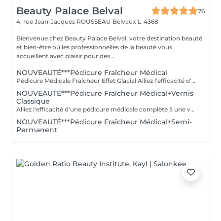
Beauty Palace Belval
76
4, rue Jean-Jacques ROUSSEAU
Belvaux L-4368
Bienvenue chez Beauty Palace Belval, votre destination beauté
et bien-être où les professionnelles de la beauté vous
accueillent avec plaisir pour des...
NOUVEAUTÉ***Pédicure Fraîcheur Médical
Pédicure Médicale Fraîcheur Effet Glacial Alliez l'efficacité d'une pédicure médicale complète à une véritable vague de fraîcheur intense. Ce soin approfondi des pieds associe le travail des ongles, cuticules, callosités et zones rugueuses à un gommage au sel et à l'amande douce, un bain effervescent relaxant et rafraîchissant, puis un soin à l'effet glacial appliqué jusqu'aux mollets. Une sensation de froid intense et revigorante, idéale pour retrouver des pieds parfaitement soignés tout en profitant d'un véritable moment de fraîcheur et de confort. Des pieds profondément soignés, doux et confortables, enveloppés d'une sensation glaciale irrésistible.
NOUVEAUTÉ***Pédicure Fraîcheur Médical+Vernis
Classique
Alliez l'efficacité d'une pédicure médicale complète à une véritable vague de fraîcheur intense, sublimée par la pose d'un vernis classique. Ce soin approfondi associe le travail des ongles, cuticules, callosités et zones rugueuses à un gommage au sel et à l'amande douce, un bain effervescent relaxant et rafraîchissant, puis un soin à l'effet glacial appliqué jusqu'aux mollets. Une sensation de froid intense et revigorante, idéale pour retrouver des pieds parfaitement soignés tout en profitant d'un véritable moment de fraîcheur. Des pieds profondément soignés, doux, élégamment vernis et enveloppés d'une sensation glaciale irrésistible.
NOUVEAUTÉ***Pédicure Fraîcheur Médical+Semi-
Permanent