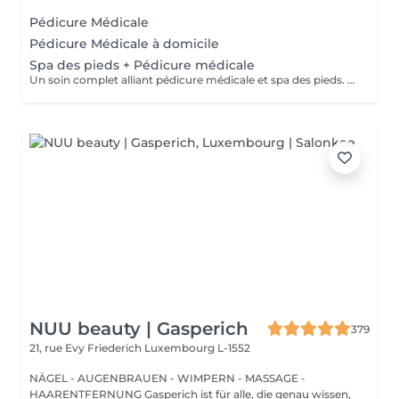
Pédicure Médicale
Pédicure Médicale à domicile
Spa des pieds + Pédicure médicale
Un soin complet alliant pédicure médicale et spa des pieds. Comprend le nettoyage des pieds, l'élimination des callosités, le soin des ongles, un gommage, un masque hydratant et un massage relaxant pour des pieds sains, doux et revitalisés.
NUU beauty | Gasperich
379
21, rue Evy Friederich
Luxembourg L-1552
NÄGEL - AUGENBRAUEN - WIMPERN - MASSAGE -
HAARENTFERNUNG Gasperich ist für alle, die genau wissen,