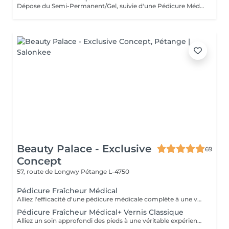
Dépose du Semi-Permanent/Gel, suivie d'une Pédicure Médicale et de l'application d'un nouveau Semi-Permanent sur les ongles des pieds. Recommandé lorsque du Semi-Permanent est déjà présent.
Beauty Palace - Exclusive
69
Concept
57, route de Longwy
Pétange L-4750
Pédicure Fraîcheur Médical
Alliez l'efficacité d'une pédicure médicale complète à une véritable expérience de fraîcheur et de bien-être. Cette prestation comprend un soin approfondi des pieds, avec travail des ongles et des cuticules ainsi qu'un traitement ciblé des callosités, durillons et zones rugueuses, selon les besoins de vos pieds. Le soin se poursuit avec un gommage au sel enrichi en huile d'amande douce, un bain de pieds effervescent relaxant et rafraîchissant, puis l'application d'un gel fraîcheur intense pouvant être remonté jusqu'aux mollets. Idéale pour retrouver des pieds soignés, doux et confortables, tout en profitant d'une agréable sensation de fraîcheur et de légèreté, particulièrement appréciée pendant les fortes chaleurs. Un soin complet qui associe efficacité, confort et fraîcheur pour des pieds parfaitement soignés et une véritable sensation de bien-être.
Pédicure Fraîcheur Médical+ Vernis Classique
Alliez un soin approfondi des pieds à une véritable expérience de fraîcheur. Cette prestation comprend le soin des ongles et cuticules, le travail des callosités et zones rugueuses, suivi d'un gommage au sel et à l'amande douce, d'un bain effervescent relaxant et rafraîchissant, puis d'un gel fraîcheur intense jusqu'aux mollets. Le soin se termine par la pose du vernis classique de votre choix. Des pieds soignés, doux, frais et élégamment vernis.