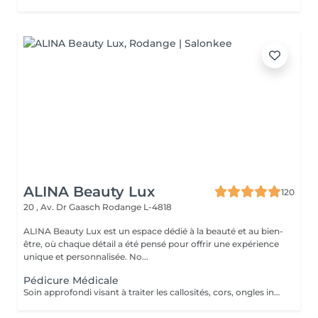
ALINA Beauty Lux
120
20 , Av. Dr Gaasch
Rodange L-4818
ALINA Beauty Lux est un espace dédié à la beauté et au bien-
être, où chaque détail a été pensé pour offrir une expérience
unique et personnalisée. No...
Pédicure Médicale
Soin approfondi visant à traiter les callosités, cors, ongles incarnés, fissures ou durillons. Réalisé dans le respect des normes d'hygiène et de confort. Améliore la santé et l'apparence du pied. Résultat optimal : cure de 3 à 5 séances selon la problématique.