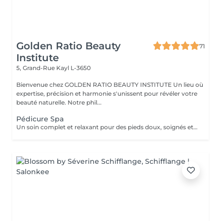
Golden Ratio Beauty
71
Institute
5, Grand-Rue
Kayl L-3650
Bienvenue chez GOLDEN RATIO BEAUTY INSTITUTE Un lieu où
expertise, précision et harmonie s'unissent pour révéler votre
beauté naturelle. Notre phil...
Pédicure Spa
Un soin complet et relaxant pour des pieds doux, soignés et légers. La pédicure Spa allie beauté et bien-être grâce à un protocole en plusieurs étapes : Inclus : bain de pieds, soin des ongles et cuticules, gommage, ponçage des talons, masque nourrissant, massage hydratant. Résultat : des pieds parfaitement nets, régénérés et visiblement rafraîchis. Durée : environ 60 minutes. Un moment de détente profonde et de soin intense, pour des pieds sublimés.