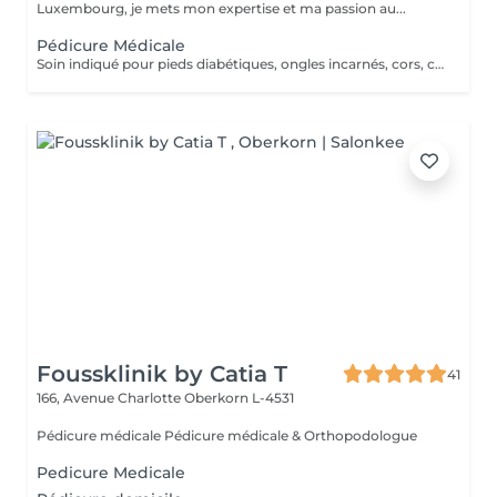
Luxembourg, je mets mon expertise et ma passion au...
Pédicure Médicale
Soin indiqué pour pieds diabétiques, ongles incarnés, cors, callosités, crevasse et mycoses. Un supplément de 10€ será demandé en cas des grosses callosités.
Foussklinik by Catia T
41
166, Avenue Charlotte
Oberkorn L-4531
Pédicure médicale Pédicure médicale & Orthopodologue
Pedicure Medicale