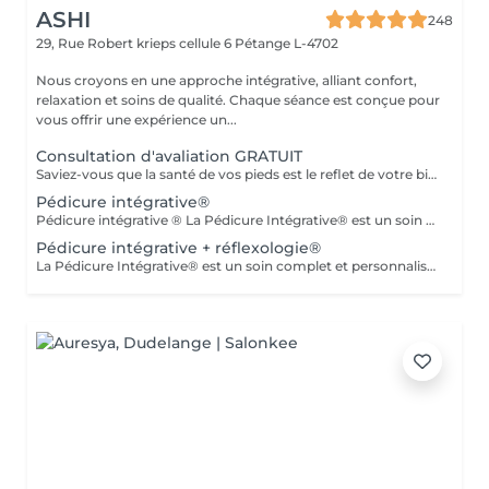
ASHI
248
29, Rue Robert krieps cellule 6
Pétange L-4702
Nous croyons en une approche intégrative, alliant confort,
relaxation et soins de qualité. Chaque séance est conçue pour
vous offrir une expérience un...
Consultation d'avaliation GRATUIT
Saviez-vous que la santé de vos pieds est le reflet de votre bien-être général ? En associant la pédicurie spécialisée à la réflexologie plantaire et aux thérapies intégratives, je vous propose un accompagnement sur mesure. Au-delà du soin technique des affections du pied, je vous aide à relâcher le stress et à retrouver une harmonie profonde entre le corps et l'esprit. Offrez à vos pieds l'attention qu'ils méritent.
Pédicure intégrative®
Pédicure intégrative ® La Pédicure Intégrative® est un soin complet et personnalisé qui combine santé des pieds et bien-être. Prendre soin de vos pieds, c'est aussi prendre soin de votre santé globale. Ce que nous offrons : - Diagnostic : Analyse approfondie de l'état de vos pieds pour un soin parfaitement adapté à vos besoins. - Soin de Haute Qualité : Traitement des ongles et de la peau avec des produits de qualité supérieure pour garantir hygiène et confort.
Pédicure intégrative + réflexologie®
La Pédicure Intégrative® est un soin complet et personnalisé qui combine santé des pieds et bien-être. Prendre soin de vos pieds, c'est aussi prendre soin de votre santé globale. Ce que nous offrons : - Diagnostic : Analyse approfondie de l'état de vos pieds pour un soin parfaitement adapté à vos besoins. - Soin de Haute Qualité : Traitement des ongles et de la peau avec des produits de qualité supérieure pour garantir hygiène et confort. - Réflexologie : Stimulation de points réflexes sur les pieds pour promouvoir équilibre et bien-être, soulageant les tensions et améliorant la circulation. - Orientation Physique et Émotionnelle : Conseils personnalisés pour optimiser votre bien-être global, tenant compte de vos besoins physiques et émotionnels. Pourquoi choisir la Pédicure Intégrative® ? Ce service vous permet de bénéficier d'une approche holistique qui allie soins esthétiques et thérapeutiques, vous aidant à vous sentir revitalisé et équilibré. Réservez dès maintenant votre séance !