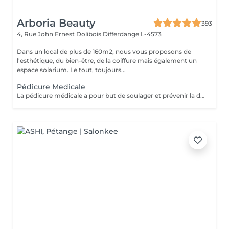
Arboria Beauty
393
4, Rue John Ernest Dolibois
Differdange L-4573
Dans un local de plus de 160m2, nous vous proposons de
l'esthétique, du bien-être, de la coiffure mais également un
espace solarium. Le tout, toujours...
Pédicure Medicale
La pédicure médicale a pour but de soulager et prévenir la douleur, mais également les effets secondaires des pathologies. Cors, durillons, crevasses ou il-de-perdrix sont ainsi traités par une pédicure médicale. Une séance de pédicure médicale en institut se déroule comme suit : Le pied sera désinfecté à l'alcool, puis examiné afin de déterminer quels sont les problèmes à traiter ; Si c'est nécessaire, de gros cotons imbibés d'une solution antiseptique et détergente (H.A.C.) sont passés sur l'épiderme ; Les ongles sont d'office coupés, limés et dégagés sur les côtés; L'ablation de cors ou durillons se fait en douceur, à l'aide d'un bistouri ; Un ponçage des talons adoucit la peau ; Une désinfection de l'ensemble du pied se fait. Le pied est séché puis massé avec une crème naturelle spécifique pour les pieds ;