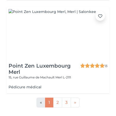
Point Zen Luxembourg
13
Merl
15, rue Guillaume de Machault
Merl L-2111
Pédicure médical
«
1
2
3
»