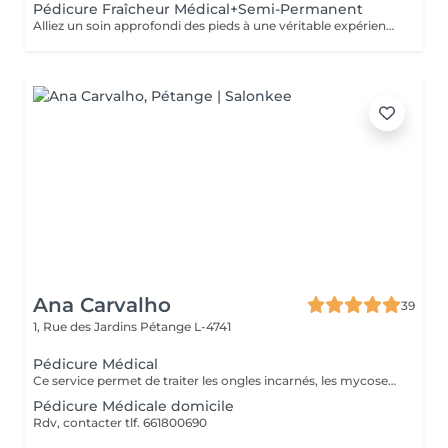
Pédicure Fraîcheur Médical+Semi-Permanent
Alliez un soin approfondi des pieds à une véritable expérience de fraîcheur. Cette prestation comprend le soin des ongles et cuticules, le travail des callosités et zones rugueuses, suivi d'un gommage au sel et à l'amande douce, d'un bain effervescent relaxant et rafraîchissant, puis d'un gel fraîcheur intense jusqu'aux mollets. Le soin se termine par la pose du semi-permanent de votre choix. Des pieds soignés, doux, frais et une couleur brillante longue tenue.
Ana Carvalho
39
1, Rue des Jardins
Pétange L-4741
Pédicure Médical
Ce service permet de traiter les ongles incarnés, les mycoses, les champignons des ongles, les callosités et les cors.
Pédicure Médicale domicile
Rdv, contacter tlf. 661800690