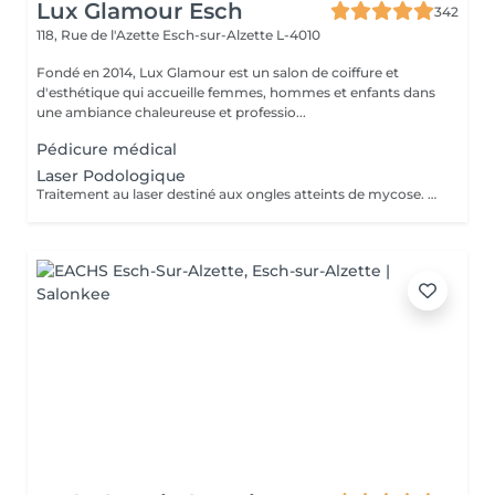
Lux Glamour Esch
342
118, Rue de l'Azette
Esch-sur-Alzette L-4010
Fondé en 2014, Lux Glamour est un salon de coiffure et
d'esthétique qui accueille femmes, hommes et enfants dans
une ambiance chaleureuse et professio...
Pédicure médical
Laser Podologique
Traitement au laser destiné aux ongles atteints de mycose. Le laser agit directement sur la zone concernée et complète les soins podologiques afin d'améliorer l'aspect et la santé de l'ongle. Procédure rapide, sûre et non invasive. Le nombre de séances nécessaires peut varier selon l'état de l'ongle et l'évolution du traitement.