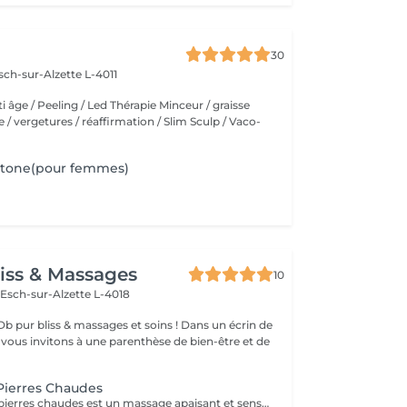
30
sch-sur-Alzette L-4011
ti âge / Peeling / Led Thérapie Minceur / graisse
ite / vergetures / réaffirmation / Slim Sculp / Vaco-
stone(pour femmes)
iss & Massages
10
n
Esch-sur-Alzette L-4018
bliss & massages et soins ! Dans un écrin de
s vous invitons à une parenthèse de bien-être et de
Pierres Chaudes
Le massage aux pierres chaudes est un massage apaisant et sensorielle qui apprte bien-être et décontracte en douceur les tensions musculaires . La chaleur diffusé par les pierres donne une sensation de relaxation et relâchement.