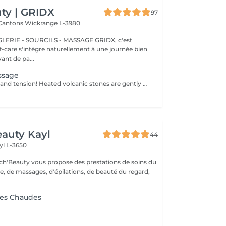
ty | GRIDX
97
 Cantons
Wickrange L-3980
E - SOURCILS - MASSAGE GRIDX, c'est
elf-care s'intègre naturellement à une journée bien
ant de pa...
ssage
Melt away stress and tension! Heated volcanic stones are gently placed and massaged over the body to warm the muscles, increase circulation, and promote a deep state of relaxation. Perfect for relieving tension, easing anxiety, and restoring inner calm. Age restrictions: there are no age restrictions for this procedure. Post procedure recommendations: do not do sport and any sharp movements 2-3 hours after the procedure. Frequency: 1-2 times per week, 10 times in total. Repeat once in 3-6 months.
auty Kayl
44
yl L-3650
ch'Beauty vous propose des prestations de soins du
e, de massages, d'épilations, de beauté du regard,
res Chaudes