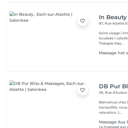
In Beauty
87, Rue Alzette
E
Soins visage / An
localisée / cellul
Thérapie Mas...
Massage hot 
DB Pur Bl
38, Rue d'Audu
Bienvenue chez Db pur 
tranquillité, nou
relaxation. L...
Massage Aux 