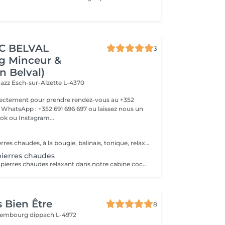
IC BELVAL
3
g Minceur &
n Belval)
Jazz
Esch-sur-Alzette L-4370
rectement pour prendre rendez-vous au +352
WhatsApp : +352 691 696 697 ou laissez nous un
k ou Instagram...
Massages aux pierres chaudes, à la bougie, balinais, tonique, relaxant traditionnel, ou par zone spécifique
ierres chaudes
Un massage aux pierres chaudes relaxant dans notre cabine cocooning avec des doigts de fée, n'hésitez plus, appelez nous !! +352 28 795858 ou par facebook, instagram ou encore notre site internet!! JFG CLINIC BELVAL
 Bien Être
8
uxembourg
dippach L-4972