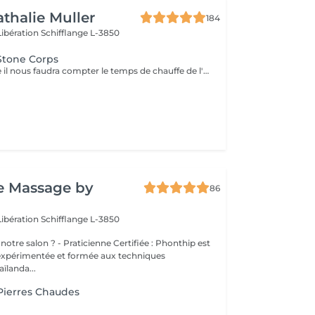
athalie Muller
184
Libération
Schifflange L-3850
Stone Corps
Pour ce massage il nous faudra compter le temps de chauffe de l'appareil alors prenez rendez vous à partir de 9h30 pour les soins le matin.
e Massage by
86
Libération
Schifflange L-3850
cienne Certifiée : Phonthip est
 expérimentée et formée aux techniques
aïlanda...
Pierres Chaudes