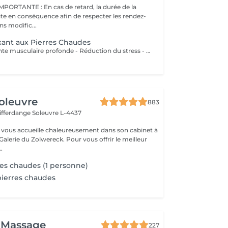
s de retard, la durée de la
ite en conséquence afin de respecter les rendez-
ns modific...
ant aux Pierres Chaudes
Bienfaits : - Détente musculaire profonde - Réduction du stress - Amélioration de la circulation sanguine - Relaxation du corps et de l'esprit
oleuvre
883
Differdange
Soleuvre L-4437
vous accueille chaleureusement dans son cabinet à
Galerie du Zolwereck. Pour vous offrir le meilleur
.
es chaudes (1 personne)
ierres chaudes
 Massage
227