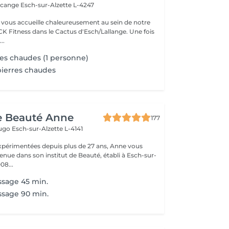
rcange
Esch-sur-Alzette L-4247
vous accueille chaleureusement au sein de notre
CK Fitness dans le Cactus d'Esch/Lallange. Une fois
..
es chaudes (1 personne)
ierres chaudes
de Beauté Anne
177
Hugo
Esch-sur-Alzette L-4141
xpérimentées depuis plus de 27 ans, Anne vous
enue dans son institut de Beauté, établi à Esch-sur-
08...
ssage 45 min.
ssage 90 min.