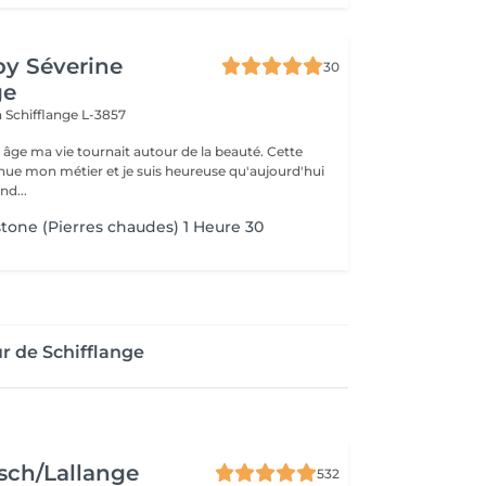
by Séverine
30
ge
n
Schifflange L-3857
 âge ma vie tournait autour de la beauté. Cette
nue mon métier et je suis heureuse qu'aujourd'hui
nd...
tone (Pierres chaudes) 1 Heure 30
r de Schifflange
sch/Lallange
532