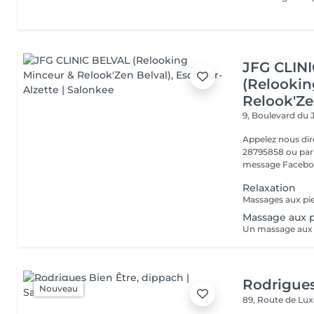
JFG CLIN
(Relookin
Relook'Ze
9, Boulevard du 
Appelez nous di
28795858 ou par 
message Faceboo
Relaxation
Massage aux p
Rodrigues
Nouveau
89, Route de L