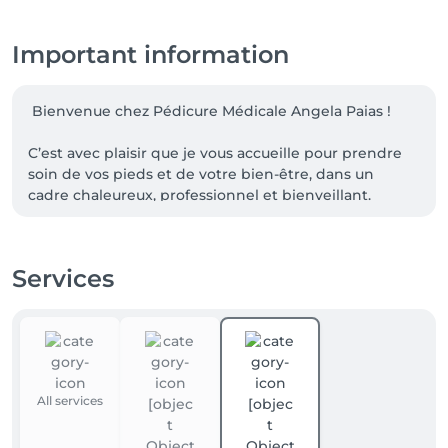
Important information
 Bienvenue chez Pédicure Médicale Angela Paias !

C’est avec plaisir que je vous accueille pour prendre 
soin de vos pieds et de votre bien-être, dans un 
cadre chaleureux, professionnel et bienveillant.

📍 Au cabinet

53, rue Lentz – Dudelange

Services
Sur rendez-vous

🏡 À domicile

Uniquement sur rendez-vous

Prenez soin de vous : vos pieds vous portent chaque 
All services
jour et méritent toute votre attention. Au plaisir de 
vous accueillir !