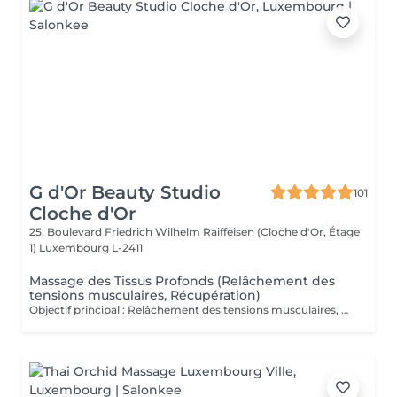
G d'Or Beauty Studio
101
Cloche d'Or
25, Boulevard Friedrich Wilhelm Raiffeisen (Cloche d'Or, Étage
1)
Luxembourg L-2411
Massage des Tissus Profonds (Relâchement des
tensions musculaires, Récupération)
Objectif principal : Relâchement des tensions musculaires, Récupération. Massage intense ciblant les couches musculaires profondes pour soulager les tensions. Il agit directement sur les fibres musculaires, améliore la mobilité et restaure la souplesse des tissus. Véritable rituel de détente et de récupération, le massage des tissus profonds est un soin d'exception qui agit au cur des tensions musculaires. Grâce à des manuvres lentes et précises, il libère les zones de stress, relance la circulation et rééquilibre le corps en profondeur. Ce massage offre une sensation immédiate de relâchement, tout en procurant un bien-être durable et une profonde harmonisation du corps et de l'esprit. Fréquence recommandée : une séance par semaine en phase de soulagement pendant 2 à 4 semaines afin de libérer les tensions profondes et soutenir la récupération musculaire, puis une séance toutes les 3 à 4 semaines en entretien pour préserver souplesse, mobilité et confort durable.