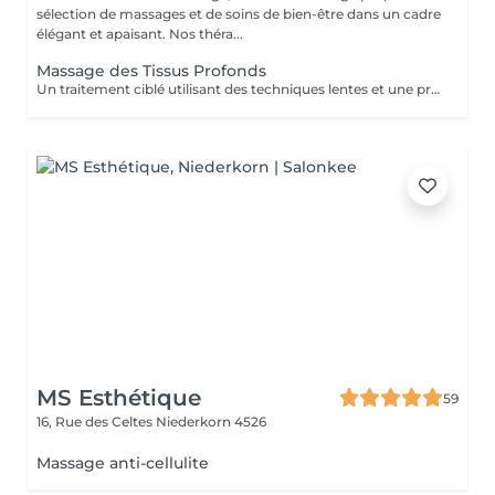
sélection de massages et de soins de bien-être dans un cadre
élégant et apaisant. Nos théra...
Massage des Tissus Profonds
Un traitement ciblé utilisant des techniques lentes et une pression soutenue pour agir sur les couches profondes des muscles et des tissus conjonctifs. Idéal pour les tensions persistantes, les raideurs musculaires et les restrictions de mobilité, ce massage aide à relâcher les tensions profondes et à améliorer la mobilité générale.
MS Esthétique
59
16, Rue des Celtes
Niederkorn 4526
Massage anti-cellulite