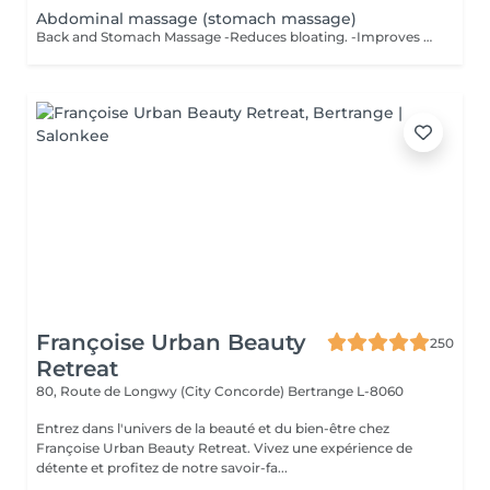
Abdominal massage (stomach massage)
Back and Stomach Massage -Reduces bloating. -Improves digestion. -Relieves back tension and muscle tightness. -Calms the nervous system from the inside out. As a bonus - improves muscle tone, reduces puffiness and visually defines the waist. *Not a weight loss treatment. But your stomach will look and feel different.
Françoise Urban Beauty
250
Retreat
80, Route de Longwy (City Concorde)
Bertrange L-8060
Entrez dans l'univers de la beauté et du bien-être chez
Françoise Urban Beauty Retreat. Vivez une expérience de
détente et profitez de notre savoir-fa...