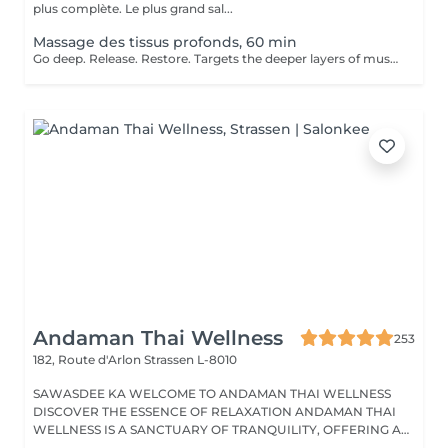
plus complète. Le plus grand sal...
Massage des tissus profonds, 60 min
Go deep. Release. Restore. Targets the deeper layers of muscles and connective tissue to relieve chronic pain, stiffness, and tension. Using slow, firm strokes and deep pressure, this massage helps to release knots, restore mobility, and promote long-term muscle health. Ideal for clients with persistent tension or physically demanding lifestyles. Age restrictions: there are no age restrictions for this procedure. Post procedure recommendations: do not do sport and any sharp movements 2-3 hours after the procedure. Frequency: 1-2 times per week, 10 times in total. Repeat once in 3-6 months.
Andaman Thai Wellness
253
182, Route d'Arlon
Strassen L-8010
SAWASDEE KA WELCOME TO ANDAMAN THAI WELLNESS
DISCOVER THE ESSENCE OF RELAXATION ANDAMAN THAI
WELLNESS IS A SANCTUARY OF TRANQUILITY, OFFERING A
RANGE...