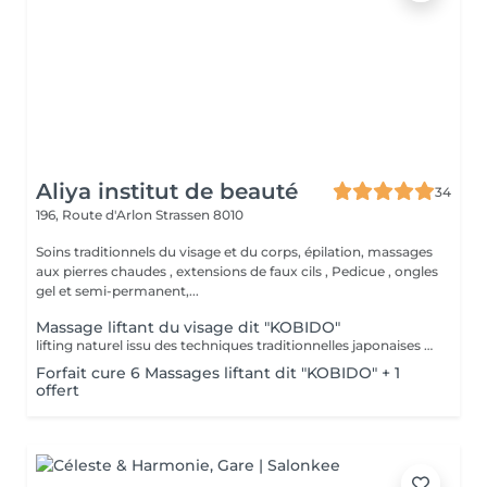
Aliya institut de beauté
34
196, Route d'Arlon
Strassen 8010
Soins traditionnels du visage et du corps, épilation, massages
aux pierres chaudes , extensions de faux cils , Pedicue , ongles
gel et semi-permanent,...
Massage liftant du visage dit "KOBIDO"
lifting naturel issu des techniques traditionnelles japonaises -massage profond des muscles du visage, drainage lymphatique, acupression. Effets: -Raffermie § tonifie -Améliore la circulation sanguine -Donne l'éclat à la peau A faire seul, en cure ou en supplément dans un soin visage
Forfait cure 6 Massages liftant dit "KOBIDO" + 1
offert