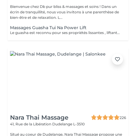
Bienvenue chez Db pur bliss & massages et soins ! Dans un
écrin de tranquillité, nous vous invitons à une parenthèse de
bien-être et de relaxation. L...
Massages Guasha Tui Na Power Lift
Le guasha est reconnu pour ses propriétés lissantes , liftante et sculptantes ! Il redessine l'ovale du visage , et lisse les rides et ridule , combiné à un massage avec des ponts d'accupressions pour lisser et illuminé votre peau..
Nara Thai Massage
226
41, Rue de la Libération
Dudelange L-3510
Situé au coeur de Dudelange, Nara Thai Massage propose une