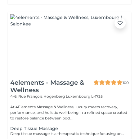
4elements - Massage &
100
Wellness
4-6, Rue François Hogenberg
Luxembourg L-1735
At 4Elements Massage & Wellness, luxury meets recovery,
performance, and holistic well-being in a refined space created
to restore balance between bod...
Deep Tissue Massage
Deep tissue massage is a therapeutic technique focusing on the deeper layers of muscle and connective tissue, using slow, firm strokes and direct pressure to relieve chronic tension and stubborn "knots". It is highly targeted, aiming to break down adhesions (rigid tissue) and improve mobility, rather than for general relaxation Key Aspects of Deep Tissue Massage: Techniques: Therapists use fingers, thumbs, knuckles, and elbows for deep pressure. Targeted Areas: Commonly focuses on chronic pain areas such as the neck, low back, and shoulders .Benefits: Reduces chronic pain, reduces inflammation, helps with posture, and breaks up scar tissue. Difference from Swedish: Unlike this beginner's guide to deep tissue massage, it is more intense and focused on deep layers. What to expect: It is common to feel slightly tender afterward;learn what to expect during your first deep tissue session.