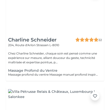
Charline Schneider
22
204, Route d'Arlon
Strassen L-8010
Chez Charline Schneider, chaque soin est pensé comme une
expérience sur mesure, alliant douceur du geste, technicité
maîtrisée et expertise pointue, p...
Massage Profond du Ventre
Massage profond du ventre Massage manuel profond inspiré des traditions taoïstes, agissant sur l'abdomen, centre vital du corps. Ce soin vise à libérer les tensions physiques et émotionnelles accumulées dans le ventre, relancer la circulation interne et favoriser un meilleur équilibre digestif, nerveux et énergétique. Par un travail précis et en profondeur, le massage aide à détendre les organes, apaiser le système nerveux et soutenir la vitalité globale. Il s'adresse aux personnes sujettes au stress, aux troubles digestifs, aux tensions internes ou à une sensation de charge émotionnelle. Bénéfices : Amélioration du confort digestif et réduction des ballonnements Libération des tensions abdominales et émotionnelles Apaisement du système nerveux et diminution du stress Sensation de ventre plus détendu et de corps plus léger Amélioration de la qualité du sommeil et de l'énergie globale Ce soin est un massage de libération, profond et engagé, et non un massage bien-être.