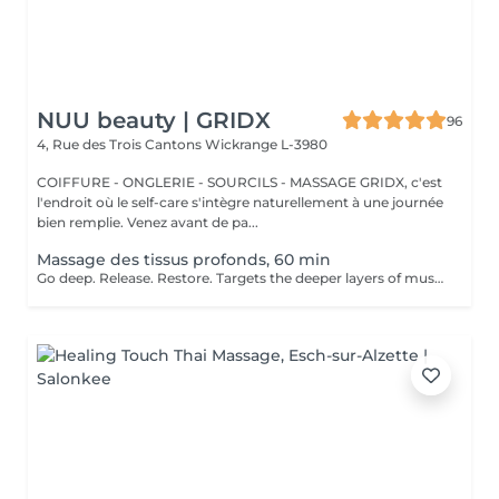
NUU beauty | GRIDX
96
4, Rue des Trois Cantons
Wickrange L-3980
COIFFURE - ONGLERIE - SOURCILS - MASSAGE GRIDX, c'est
l'endroit où le self-care s'intègre naturellement à une journée
bien remplie. Venez avant de pa...
Massage des tissus profonds, 60 min
Go deep. Release. Restore. Targets the deeper layers of muscles and connective tissue to relieve chronic pain, stiffness, and tension. Using slow, firm strokes and deep pressure, this massage helps to release knots, restore mobility, and promote long-term muscle health. Ideal for clients with persistent tension or physically demanding lifestyles. Age restrictions: there are no age restrictions for this procedure. Post procedure recommendations: do not do sport and any sharp movements 2-3 hours after the procedure. Frequency: 1-2 times per week, 10 times in total. Repeat once in 3-6 months.