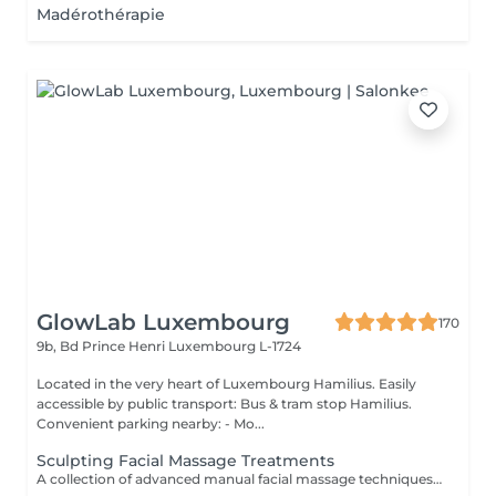
Madérothérapie
GlowLab Luxembourg
170
9b, Bd Prince Henri
Luxembourg L-1724
Located in the very heart of Luxembourg Hamilius. Easily
accessible by public transport: Bus & tram stop Hamilius.
Convenient parking nearby: - Mo...
Sculpting Facial Massage Treatments
A collection of advanced manual facial massage techniques designed to sculpt facial contours, stimulate circulation, and enhance natural lifting effects. These treatments work deeply on facial muscles to release tension, improve lymphatic drainage, and restore a more defined, refreshed appearance while promoting overall skin health and relaxation. Ideal for those seeking natural lifting, facial contouring, and visible skin revitalization without invasive procedures. For optimal results, a course of 5-10 treatments is recommended, performed 12 times per week, followed by regular maintenance. TREATMENT OPTIONS: - Sculpting Face Massage - a 60-minute manual lifting massage focused on facial contouring, muscle relaxation and circulation improvement. - Sculpting Face Massage + Alginate Mask- includes 40 min of sculpting massage followed by a 20-minute alginate mask to hydrate, calm and enhance lifting results. - Extended Sculpting Face Massage + Alginate Mask- includes 60 min of intensive sculpting facial massage combined with a soothing alginate mask for enhanced lifting, contouring and deep relaxation. AVAILABLE ENHANCEMENTS: - Sculpting Facial Massage + Carboxytherapy- a synergistic treatment combining sculpting massage techniques with oxygenating carboxytherapy to enhance circulation, lymphatic drainage, and skin vitality. This combination delivers a natural lifting effect, improves skin tone, and leaves the skin refreshed, plump, and visibly revitalised. BENEFITS: - Improved facial contour and definition - Reduced puffiness and fluid retention - Enhanced circulation and oxygenation - Natural lifting effect - Relaxation of facial muscle tension - Improved skin tone and radiance INDICATIONS: - Loss of facial contour - Puffiness and fluid retention - Muscle tension in the face - Dull or tired-looking skin - Early signs of aging - Desire for natural lifting effect CONTRAINDICATIONS: - Active skin infections or inflammation - Open wounds or damaged skin - Severe skin conditions - Recent invasive procedures (relative) - Acute dental or jaw conditions (for buccal massage) AFTERCARE & RECOMMENDATIONS: - Maintain hydration - Avoid intense facial treatments on the same day - Follow a regular treatment course for best results - Combine with professional skincare for enhanced effect Natural lifting, sculpted contours, and a refreshed, radiant appearance achieved through expert manual techniques.