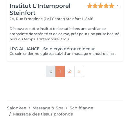
Institut L'Intemporel
535
Steinfort
2A, Rue Ermesinde (Pall Center)
Steinfort L-8416
Découvrez notre institut de beauté dans une ambiance
empreinte de sérénité et de calme, prêt pour une pause beauté
hors du temps. L'Intemporel, trois...
LPG ALLIANCE - Soin cryo détox minceur
Ce soin endermologie est suivi d'un massage manuel drainant au baume de modelage cryo. Il réactive les fonctions d'élimination de l'organisme, active les échanges circulatoires, élimine et draine les toxines et stimule la circulation lymphatique. - Actifs décongestionnants, drainants et tonifiants - Amélioration de la circulation sanguine et réduction de l'inflammation, adieu les jambes lourdes, gonflées et douloureuses - Convient également au femmes enceintes et allaitantes
«
1
2
»
Salonkee
Massage & Spa
Schifflange
Massage des tissus profonds