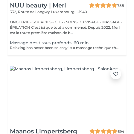
NUU beauty | Merl
788
332, Route de Longwy
Luxembourg L-1940
ONGLERIE - SOURCILS - CILS - SOINS DU VISAGE - MASSAGE -
ÉPILATION C'est ici que tout a commencé. Depuis 2022, Merl
est la toute première maison de b...
Massage des tissus profonds, 60 min
Relaxing has never been so easy! is a massage technique that's mainly used to treat musculoskeletal issues, such as strains and sports injuries. It involves applying sustained pressure using slow, deep strokes to target the inner layers of your muscles and connective tissues. This helps to break up scar tissue that forms following an injury and reduces tension in muscle and tissue. Benefits of getting a deep tissue massage: - improves body immune system - helps to treat muscle pain - improve stiffness How is a deep tissue massage done? - head and neck are massaged - shoulders and back are massaged - hands and arms are massaged - feet and legs are massaged - belly is massaged Age restrictions: there are no age restrictions for this procedure. Post procedure recommendations: do not do sport and any sharp movements 2-3 hours after the procedure. Frequency: 1-2 times per week, 10 times in total. Repeat once in 3-6 months.
Maanos Limpertsberg
694