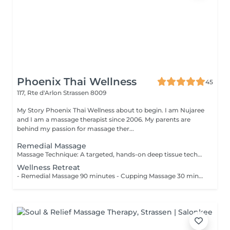
Phoenix Thai Wellness
45
117, Rte d'Arlon
Strassen 8009
My Story Phoenix Thai Wellness about to begin. I am Nujaree
and I am a massage therapist since 2006. My parents are
behind my passion for massage ther...
Remedial Massage
Massage Technique: A targeted, hands-on deep tissue technique designed to ease muscle tightness and soothe everyday physical tension. Recommended for those spending long hours at a desk, this approach aims to gently stretch the fascia, melt away muscle stiffness, and use comforting relaxation techniques to calm the nervous system and restore physical harmony.
Wellness Retreat
- Remedial Massage 90 minutes - Cupping Massage 30 minutes