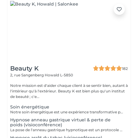
Beauty K
182
2, rue Sangenberg
Howald L-5850
Notre mission est d'aider chaque client à se sentir bien, autant à
l'intérieur qu'à l'extérieur. Beauty K est bien plus qu'un institut
de beauté ; c'e...
Soin énergétique
Notre soin énergétique est une expérience transformative pour libérer blocages et tensions, tout en cultivant une paix intérieure profonde. Ce traitement unique agit sur les énergies environnantes et utilise des techniques éprouvées pour harmoniser l'énergie vitale de votre corps. Avec une approche holistique, nous ciblons les déséquilibres énergétiques qui influent sur votre santé physique et émotionnelle. Basée sur l'interaction avec les champs énergétiques, cette méthode restaure l'équilibre entre corps, esprit et âme. Ce soin, apaisant et régénérant, stimule vos capacités naturelles d'auto-guérison, renforçant vitalité et clarté mentale. Idéal pour se sentir revitalisé, allégé du quotidien, et en harmonie avec soi-même.
Hypnose anneau gastrique virtuel & perte de
poids (visioconférence)
La pose de l'anneau gastrique hypnotique est un protocole bien spécifique et se fait sur 4 séances. Une séance de suivi est également comprise dans le forfait. L'anneau gastrique hypnotique sera bénéfique pour quiconque a un surpoids de 10kg ou plus. La solution hypnotique vous permet de perdre vos kilos en trop sans passer par la case chirurgie chère et dangereuse. Grâce à l'anneau gastrique hypnotique, vous créez un rapport différent avec la nourriture afin de changer vos habitudes alimentaires durablement. Plus d'informations sur : http://jgchypnose.com
Hypnose arrêt du tabac (visioconférence)