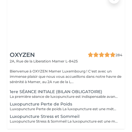
OXYZEN
284
2A, Rue de la Liberation
Mamer L-8425
Bienvenue à OXYZEN Mamer Luxembourg ! C'est avec un
immense plaisir que nous vous accueillons dans notre havre de
sérénité à Mamer, au 2A rue de la L...
1ere SÉANCE INITIALE (BILAN OBLIGATOIRE)
La première séance de luxopuncture est indispensable avant de débuter tout programme. D'une durée d'environ 1 heure, elle se déroule en deux temps : 30 minutes d'échange approfondi (anamnèse) pour comprendre vos besoins, vos habitudes et définir vos objectifs 30 minutes de séance de luxopuncture, adaptée en fonction de cet échange Cette étape permet de personnaliser votre accompagnement et d'optimiser les résultats. Chaque protocole est ainsi ajusté à votre profil (poids, stress, sommeil, compulsions). Séance essentielle pour un suivi efficace et durable Permet un accompagnement sur mesure Un premier pas vers votre équilibre et votre bien-être durable.
Luxopuncture Perte de Poids
Luxopuncture Perte de poids La luxopuncture est une méthode douce et non invasive qui aide à réguler l'appétit, réduire les fringales et rééquilibrer le métabolisme. Idéale pour accompagner une perte de poids progressive, elle agit également sur le stress et les compulsions alimentaires. Chaque séance est adaptée à vos besoins afin de vous accompagner en douceur vers un meilleur équilibre et des résultats durables. Un accompagnement naturel pour retrouver légèreté, équilibre et bien-être au quotidien.
Luxopuncture Stress et Sommeil
Luxopuncture Stress & Sommeil La luxopuncture est une méthode douce et non invasive qui aide à apaiser le système nerveux, réduire le stress et améliorer la qualité du sommeil. Elle se pratique à l'aide d'un stylo à infrarouge qui stimule des points réflexes du corps, sans aiguille et en toute douceur. Chaque séance est adaptée à vos besoins afin de favoriser un relâchement profond et un apaisement durable. Un accompagnement naturel pour retrouver calme, sérénité et un sommeil réparateur.