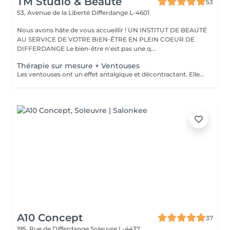
TM Studio & Beauté
53
53, Avenue de la Liberté
Differdange L-4601
Nous avons hâte de vous accueillir ! UN INSTITUT DE BEAUTÉ
AU SERVICE DE VOTRE BIEN-ÊTRE EN PLEIN COEUR DE
DIFFERDANGE Le bien-être n'est pas une q...
Thérapie sur mesure + Ventouses
Les ventouses ont un effet antalgique et décontractant. Elles sont recommandées pour soigner différentes lésions musculaires et articulaires : entorses bénignes, contractures, élongations, crampes, lombalgies, tendinites. Les traitement par ventouses sont combinés avec des massages local avec technique isolées et massage relaxant.
A10 Concept
37
195, Rue de Differdange
Soleuvre L-4437