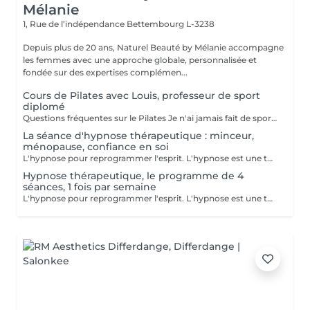
Mélanie
1, Rue de l’indépendance
Bettembourg L-3238
Depuis plus de 20 ans, Naturel Beauté by Mélanie accompagne
les femmes avec une approche globale, personnalisée et
fondée sur des expertises complémen...
Cours de Pilates avec Louis, professeur de sport
diplomé
Questions fréquentes sur le Pilates Je n'ai jamais fait de sport, puis-je quand même commencer le Pilates ? Oui, absolument ! Le Pilates est une méthode douce et progressive. Chaque mouvement peut être adapté à votre niveau, que vous soyez débutante ou que vous repreniez après une longue pause. Le Pilates est-il adapté à la ménopause ? Oui, le Pilates est particulièrement recommandé pendant la ménopause. Il aide à préserver la masse musculaire, renforce le plancher pelvien, améliore la posture et soulage les douleurs articulaires. Il contribue aussi à mieux gérer le stress et les variations d'humeur. Est-ce que je vais transpirer ou perdre du poids avec le Pilates ? Le Pilates ne fait pas transpirer comme un cours de cardio, mais il tonifie en profondeur, affine la silhouette, améliore le métabolisme et vous aide à vous sentir plus légère, plus dynamique et plus à l'aise dans votre corps. Combien de personnes par cours ? Maximum 8 personnes. Je tiens à proposer un encadrement personnalisé, dans une ambiance conviviale et bienveillante. Que dois-je apporter pour le cours ? Une tenue confortable, une bouteille d'eau, un tapis et c'est tout ! Le matériel (ballons, élastiques...) est fourni. Témoignage d'une cliente Elles en parlent le mieux "À 52 ans, je cherchais une activité pour me remettre en mouvement sans me blesser. Les cours de Pilates avec Mélanie ont changé ma relation à mon corps. Je me tiens plus droite, j'ai moins mal au dos, et surtout je me sens bien dans ma peau. Merci pour ta douceur et ta bienveillance à chaque séance." Envie d'essayer ? Les cours , d'une durée de 50 minutes,ont lieu au Centre Naturel Beauté by Mélanie avec Louis professeur de sport diplomé Les mardis à 18h Les jeudi à 14h Les samedis à 9h
La séance d'hypnose thérapeutique : minceur,
ménopause, confiance en soi
L'hypnose pour reprogrammer l'esprit. L'hypnose est une technique qui agit sur le subconscient pour : - modifier les comportements alimentaires : manger moins, éviter les grignotages, réduire les compulsons sucrées, ressentir la satiété, etre à l'écoute des signaux envoyer par son corps - renforcer la motivation et la confiance en soi dans votre démarche minceur - diminuer les facteurs émotionnels liés à la prise de poids, comme le stress, l'anxiété, le surmenage, le sentiment d'etre débordée.. En instaurant un nouveau rapport à la nourriture et en travaillant sur les blocages émotionnels, le manque de confiance en soi et de motivation, l'hypnose accompagne pour des résultats durables avec un changements de comportements sains et naturels
Hypnose thérapeutique, le programme de 4
séances, 1 fois par semaine
L'hypnose pour reprogrammer l'esprit. L'hypnose est une technique qui agit sur le subconscient pour : - modifier les comportements alimentaires : manger moins, éviter les grignotages, réduire les compulsons sucrées, ressentir la satiété, etre à l'écoute des signaux envoyer par son corps - renforcer la motivation et la confiance en soi dans votre démarche minceur - diminuer les facteurs émotionnels liés à la prise de poids, comme le stress, l'anxiété, le surmenage, le sentiment d'etre débordée.. En instaurant un nouveau rapport à la nourriture et en travaillant sur les blocages émotionnels, le manque de confiance en soi et de motivation, l'hypnose accompagne pour des résultats durables avec un changements de comportements sains et naturels