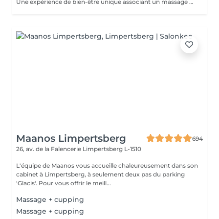
Une expérience de bien-être unique associant un massage doux, des huiles aromatiques et les sons apaisants des bols chantants tibétains. Les vibrations harmonieuses et les tonalités relaxantes créent une atmosphère immersive propice à la détente et à la déconnexion du quotidien.
Maanos Limpertsberg
694
26, av. de la Faïencerie
Limpertsberg L-1510
L'équipe de Maanos vous accueille chaleureusement dans son
cabinet à Limpertsberg, à seulement deux pas du parking
'Glacis'. Pour vous offrir le meill...
Massage + cupping
Massage + cupping