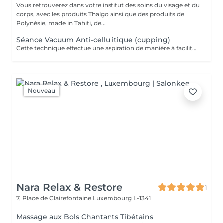
Vous retrouverez dans votre institut des soins du visage et du
corps, avec les produits Thalgo ainsi que des produits de
Polynésie, made in Tahiti, de...
Séance Vacuum Anti-cellulitique (cupping)
Cette technique effectue une aspiration de manière à faciliter le drainage du liquide retenu dans les cellules et à favoriser la circulation sanguine. La combinaison de ces deux effets aide à extraire les adipocytes et favorise l'oxygénation des tissus. Pour cette raison, c'est un traitement recommandé contre la cellulite.
Nouveau
Nara Relax & Restore
1
7, Place de Clairefontaine
Luxembourg L-1341
Massage aux Bols Chantants Tibétains