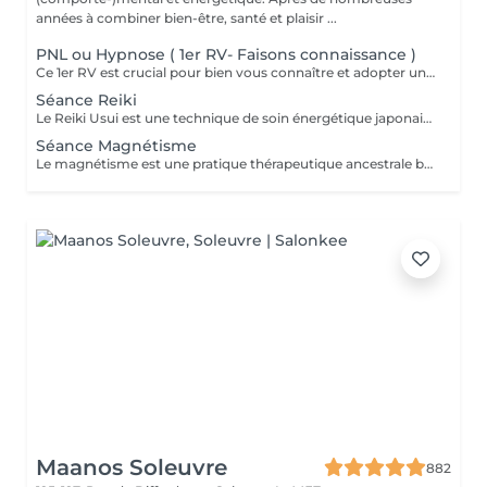
années à combiner bien-être, santé et plaisir ...
PNL ou Hypnose ( 1er RV- Faisons connaissance )
Ce 1er RV est crucial pour bien vous connaître et adopter une approche personnalisée et efficace lors des prochaines séances.
Séance Reiki
Le Reiki Usui est une technique de soin énergétique japonaise, fondée par Mikao Usui au début du XXème siècle. Elle repose sur le principe de transmission de l'énergie universelle par imposition des mains pour favoriser la guérison et le bien-être. Les bienfaits du Reiki incluent l'harmonisation du corps et de l'esprit, la réduction du stress et la promotion de la relaxation pour une amélioration de la qualité du sommeil, le renforcement du système immunitaire et l'équilibrage des émotions. Le Reiki peut être utilisé pour soulager une douleur ponctuelle ou pour accompagner un traitement plus lourd.
Séance Magnétisme
Le magnétisme est une pratique thérapeutique ancestrale basée sur l'utilisation de l'énergie universelle. Il repose sur le principe que le corps humain émet et reçoit des énergies en fonction de blessures et/ou de besoins. Le magnétiseur peut rééquilibrer ces flux énergétiques par imposition des mains. Cela contribue à la réduction des douleurs, l'amélioration de la circulation sanguine et le renforcement des défenses naturelles de l'organisme, mais aussi à la diminution du stress, l'accélération de la cicatrisation et l'amélioration du bien-être général.
Maanos Soleuvre
882