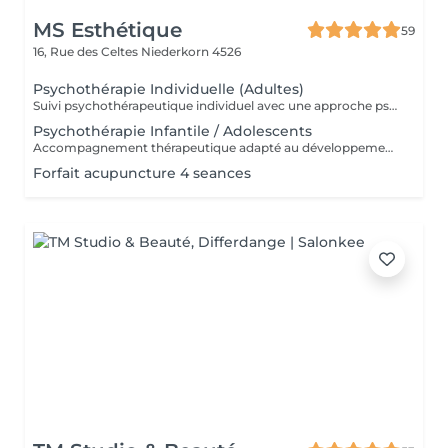
MS Esthétique
59
16, Rue des Celtes
Niederkorn 4526
Psychothérapie Individuelle (Adultes)
Suivi psychothérapeutique individuel avec une approche psychanalytique, axé sur la connaissance de soi, l'élaboration émotionnelle, la réduction de l'anxiété et l'amélioration de la qualité de vie. SPM et Santé de la Femme Accompagnement thérapeutique axé sur la santé émotionnelle et hormonale de la femme, pouvant intégrer la psychothérapie et l'acupuncture.
Psychothérapie Infantile / Adolescents
Accompagnement thérapeutique adapté au développement émotionnel des enfants et des adolescents, avec un accent sur le comportement, les émotions et les liens familiaux. Éducation Sexuelle Émotionnelle Séances éducatives et thérapeutiques favorisant le développement sain de la sexualité, des émotions, des limites et de la communication. Prévention des Abus Sexuels Interventions psychoéducatives axées sur la prévention des abus sexuels, renforçant la conscience corporelle, émotionnelle et les stratégies de protection.
Forfait acupuncture 4 seances