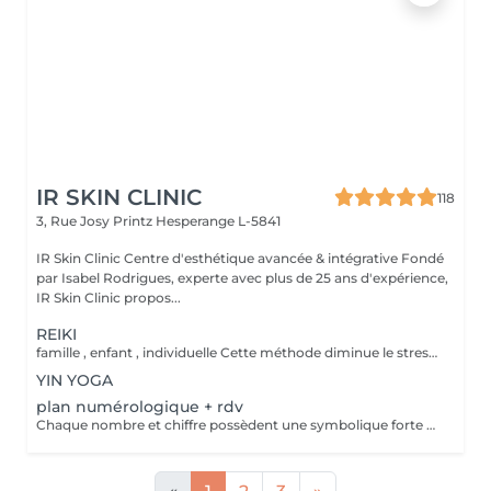
IR SKIN CLINIC
118
3, Rue Josy Printz
Hesperange L-5841
IR Skin Clinic Centre d'esthétique avancée & intégrative Fondé
par Isabel Rodrigues, experte avec plus de 25 ans d'expérience,
IR Skin Clinic propos...
REIKI
famille , enfant , individuelle Cette méthode diminue le stress, relâche les blocages émotionnels, calme les douleurs physiques, et vous amener à un bien-être général, ainsi qu'une paix intérieure. Libère les blocages énergétiques, renforce le système immunitaire, atténue la douleur et élimine les toxines du corps
YIN YOGA
plan numérologique + rdv
Chaque nombre et chiffre possèdent une symbolique forte et connue depuis la nuit des temps. Plusieurs outils sont à votre disposition pour découvrir votre personnalité, votre avenir ou tout simplement trouver des réponses précises à vos questions.