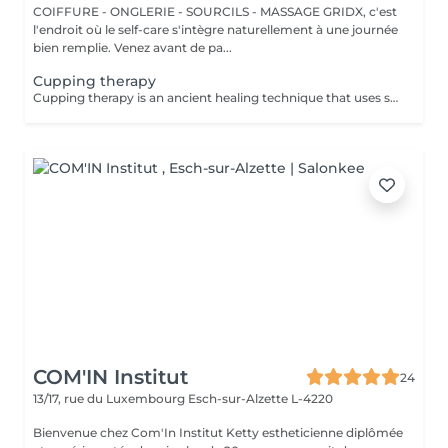
COIFFURE - ONGLERIE - SOURCILS - MASSAGE GRIDX, c'est
l'endroit où le self-care s'intègre naturellement à une journée
bien remplie. Venez avant de pa...
Cupping therapy
Cupping therapy is an ancient healing technique that uses special cups to create gentle suction on the skin. This suction promotes blood flow, relieves muscle tension, reduces inflammation, and supports deep relaxation. The treatment can help release toxins, improve circulation, and ease chronic pain or stiffness. *Please note that cupping therapy could just be added to a massage service with includes back massage.
COM'IN Institut
24
13/17, rue du Luxembourg
Esch-sur-Alzette L-4220
Bienvenue chez Com'In Institut Ketty estheticienne diplômée