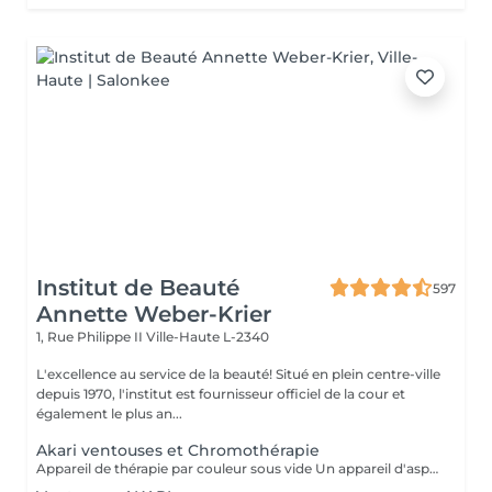
Institut de Beauté
597
Annette Weber-Krier
1, Rue Philippe II
Ville-Haute L-2340
L'excellence au service de la beauté! Situé en plein centre-ville
depuis 1970, l'institut est fournisseur officiel de la cour et
également le plus an...
Akari ventouses et Chromothérapie
Appareil de thérapie par couleur sous vide Un appareil d'aspiration - complété avec 21 couleurs (barre de couleurs Akari). APPLICATIONS En cosmétique, en massage, en physiothérapie et dans le domaine médical. AVANTAGE En raison du vide, de la levée sans pression, la circulation sanguine et la lymphe sont stimulées. Ce vide est constant, finement contrôlé et réglable. Il a un train doux. Cela signifie qu'il peut également être utilisé sur les zones les plus sensibles - cicatrices, contour des yeux, lèvres, zones douloureuses ... APPLICATIONS POSSIBLES EN COSMÉTIQUE, Pour resserrer et affiner le visage (rides autour des yeux et des lèvres), cou et décolleté les bras supérieurs , ventre , hanche , cellulite DANS LE MASSAGE, drainage , réflexologie , tissu conjonctif, le drainage lymphatique , compensation des méridiens , dans les blessures sportives Pour le post-traitement des opérations faciales Possibilité d'utiliser une pyramide de cristal de roche pour faire des stimulations de couleur.