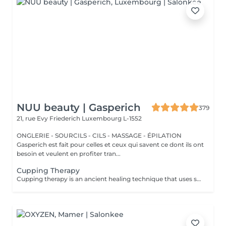
NUU beauty | Gasperich
379
21, rue Evy Friederich
Luxembourg L-1552
ONGLERIE - SOURCILS - CILS - MASSAGE - ÉPILATION
Gasperich est fait pour celles et ceux qui savent ce dont ils ont
besoin et veulent en profiter tran...
Cupping Therapy
Cupping therapy is an ancient healing technique that uses special cups to create gentle suction on the skin. This suction promotes blood flow, relieves muscle tension, reduces inflammation, and supports deep relaxation. The treatment can help release toxins, improve circulation, and ease chronic pain or stiffness. *Please note that cupping therapy could just be added to a massage service with includes back massage.