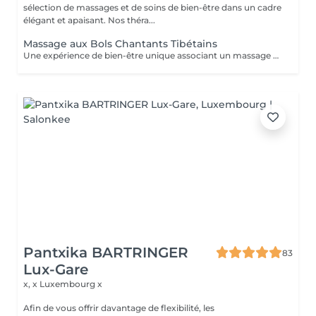
sélection de massages et de soins de bien-être dans un cadre
élégant et apaisant. Nos théra...
Massage aux Bols Chantants Tibétains
Une expérience de bien-être unique associant un massage doux, des huiles aromatiques et les sons apaisants des bols chantants tibétains. Les vibrations harmonieuses et les tonalités relaxantes créent une atmosphère immersive propice à la détente et à la déconnexion du quotidien.
Pantxika BARTRINGER
83
Lux-Gare
x, x
Luxembourg x
Afin de vous offrir davantage de flexibilité, les