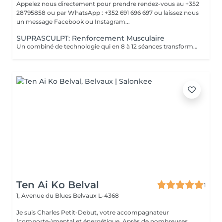
Appelez nous directement pour prendre rendez-vous au +352
28795858 ou par WhatsApp : +352 691 696 697 ou laissez nous
un message Facebook ou Instagram...
SUPRASCULPT: Renforcement Musculaire
Un combiné de technologie qui en 8 à 12 séances transformera votre silhouette sur une zone du corps.. Des abdos développés? des cuisses tonifiées ?? des bras remodelés?? alors n'hésitez plus !!
Ten Ai Ko Belval
1
1, Avenue du Blues
Belvaux L-4368
Je suis Charles Petit-Debut, votre accompagnateur
(comporte-)mental et énergétique. Après de nombreuses