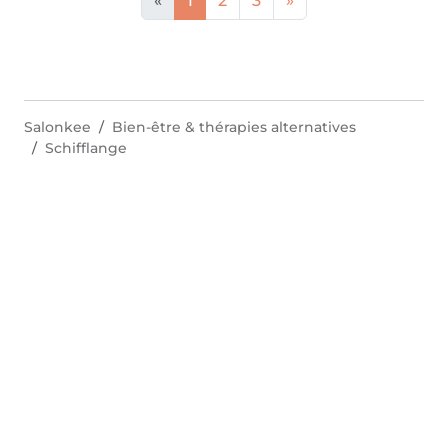
«
1
2
3
»
Salonkee
Bien-être & thérapies alternatives
Schifflange