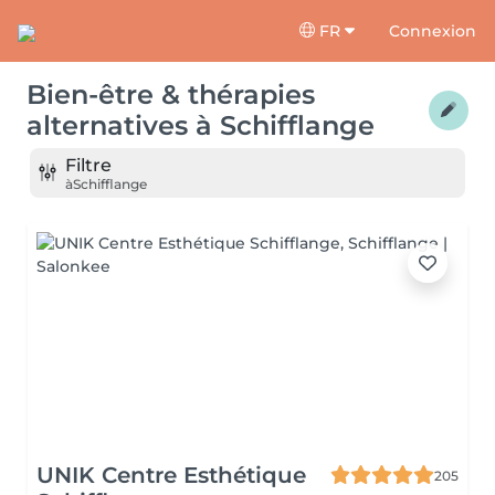
FR
Connexion
Bien-être & thérapies
alternatives
à
Schifflange
Filtre
à
Schifflange
UNIK Centre Esthétique
205