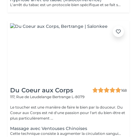
L'arrêt du tabac est un protocole bien spécifique et se fait sur 4 séances. Une séance de suivi est également comprise dans le forfait. Motivé à vous libérer du tabac ? Agissez, reprenez votre vie en main et libérez-vous de ces comportements automatiques. Grâce aux suggestions mentales, l'hypnose offre des résultats spectaculaires.
Du Coeur aux Corps
168
117, Rue de Leudelange
Bertrange L-8079
Le toucher est une manière de faire le bien par la douceur. Du
Coeur aux Corps est né d'une passion pour l'art du bien-être et
plus particulièrement ...
Massage avec Ventouses Chinoises
Cette technique consiste à augmenter la circulation sanguine. L'objectif est de créer un effet de succion qui favorisera la décongestion des tissus, l'évacuation des toxines et la mobilité des tissus. Prioritairement, cette pratique s'effectue sur le dos.