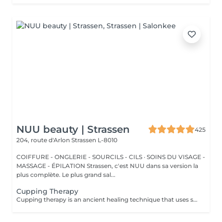
NUU beauty | Strassen
425
204, route d'Arlon
Strassen L-8010
COIFFURE - ONGLERIE - SOURCILS - CILS · SOINS DU VISAGE -
MASSAGE - ÉPILATION Strassen, c'est NUU dans sa version la
plus complète. Le plus grand sal...
Cupping Therapy
Cupping therapy is an ancient healing technique that uses special cups to create gentle suction on the skin. This suction promotes blood flow, relieves muscle tension, reduces inflammation, and supports deep relaxation. The treatment can help release toxins, improve circulation, and ease chronic pain or stiffness. *Please note that cupping therapy could just be added to a massage service with includes back massage.