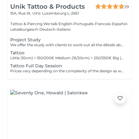
Unik Tattoo & Products
29
15A, Rue St. Ulric
Luxembourg L-2651
Tattoo & Piercing We talk English-Português-Francais-Español-
Letzeburgesch-Deutsch-Italiano
Project Study
We offer the study with clients to work out all the détails about their tattoo.
Tattoo
Little (10cm) = 150/200€ Médium (15/20cm) = 250/350€ Big (25cm/+) = start at 400€ Custom quotes per project! The prices vary depending on the complexity of the design as well as the área to be tattoed!
Tattoo Full Day Session
Prices vary depending on the complexity of the design as well as the área to be tattoed.