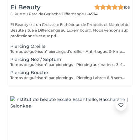
Ei Beauty
106
5, Rue du Parc de Gerlache
Differdange L-4574
EI Beauty est un Grossiste Esthétique de Produits et Matériel de
Beauté situé à Differdange au Luxembourg, Nous vendons aux
professionnels et aux pri...
Piercing Oreille
Temps de guérison* piercings d'oreille: - Anti-tragus: 3-9 mois - Piercing de conque: 3-9 mois - Daithpiercing: 3-9 mois - Piercing helix: 3-9 mois - Perçage de fumée: 3-9 mois - Piercing douillet: 3-9 mois - Piercing Tragus: 3-9 mois - Piercing du lobe de l'oreille: 4-8 semaines *Notez également qu'il est indispensable de réaliser les soins quotidiennement pour que la cicatrisation se fasse dans les meilleures conditions. *La guérison est différente d'une personne à l'autre **Si vous êtes mineur, l'autorisation parentale est obligatoire. Industriel Piercing - Sous réserve d'évaluation
Piercing Nez / Septum
Temps de guérison* par piercings - Piercing aux narines: 3-4 semaines - Piercing septum: 4-8 semaines *Notez également qu'il est indispensable de réaliser les soins quotidiennement pour que la cicatrisation se fasse dans les meilleures conditions. *La guérison est différente d'une personne à l'autre **Si vous êtes mineur, l'autorisation parentale est obligatoire.
Piercing Bouche
Temps de guérison* par piercings - Piercing Labret: 6-8 semaines - Piercing des lèvres / côté: 6-8 semaines - Piercing de la lèvre supérieure: 2-3 mois - Piercing de la langue: 4-8 semaines *Notez également qu'il est indispensable de réaliser les soins quotidiennement pour que la cicatrisation se fasse dans les meilleures conditions. *La guérison est différente d'une personne à l'autre **Si vous êtes mineur, l'autorisation parentale est obligatoire.