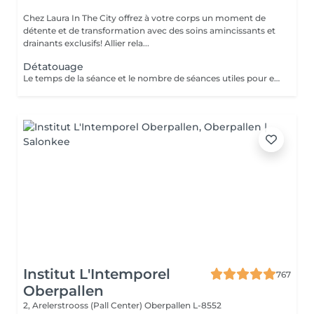
Chez Laura In The City offrez à votre corps un moment de
détente et de transformation avec des soins amincissants et
drainants exclusifs! Allier rela...
Détatouage
Le temps de la séance et le nombre de séances utiles pour enlever le tatouage sont variables Le détatouage laser est une technique efficace qui fragmente les pigments d'encre sous la peau à l'aide de faisceaux de lumière, permettant ainsi au système immunitaire de les éliminer progressivement. Le processus nécessite généralement plusieurs séances, et son efficacité dépend de divers facteurs. Comment ça marche ? Le laser cible les particules d'encre et les chauffe pour les fragmenter en morceaux plus petits. Ces fragments sont ensuite naturellement évacués par le corps. Différents types de lasers, tels que le laser Picosure ou le laser Q-Switched, sont utilisés pour traiter efficacement différentes couleurs et profondeurs d'encre. Ce qu'il faut savoir Nombre de séances Le nombre de séances varie considérablement. Un tatouage amateur peut nécessiter 3 à 5 séances, tandis qu'un tatouage professionnel peut en exiger 4 à 12, voire plus, pour une disparition complète. Résultats progressifs L'éclaircissement de l'encre est visible après chaque séance, mais le tatouage complet s'estompe progressivement au fil du temps.
Institut L'Intemporel
767
Oberpallen
2, Arelerstrooss (Pall Center)
Oberpallen L-8552