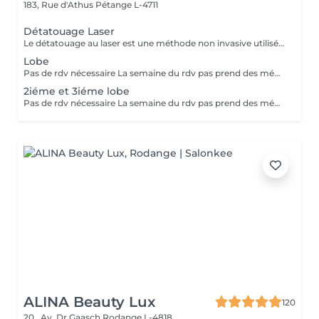
183, Rue d'Athus
Pétange L-4711
Détatouage Laser
Le détatouage au laser est une méthode non invasive utilisée pour enlever un tatouage de la peau en utilisant un laser. Ce processus est très populaire, car il permet de supprimer les tatouages de manière efficace tout en minimisant les risques de cicatrices. Le principe repose sur l'utilisation d e faisceaux lumineux qui fragmentent les pigments du tatouage.
Lobe
Pas de rdv nécessaire La semaine du rdv pas prend des médicaments, des anti-inflamatoires, des antibiotiques et de cortisone.
2iéme et 3iéme lobe
Pas de rdv nécessaire La semaine du rdv pas prend des médicaments, des anti-inflamatoires, des antibiotiques et de cortisone.
ALINA Beauty Lux
120
20 , Av. Dr Gaasch
Rodange L-4818