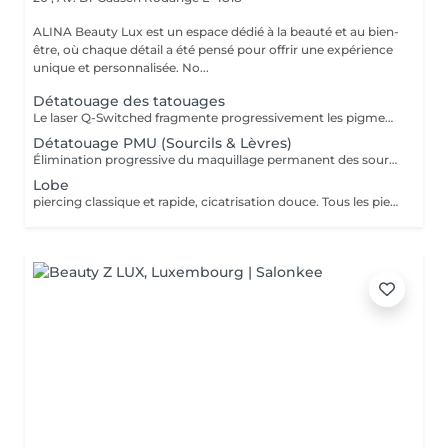
ALINA Beauty Lux est un espace dédié à la beauté et au bien-
être, où chaque détail a été pensé pour offrir une expérience
unique et personnalisée. No...
Détatouage des tatouages
Le laser Q-Switched fragmente progressivement les pigments du tatouage afin que l'organisme les élimine naturellement. Tatouages noirs Tatouages rouges Tatouages bleus Certains pigments colorés (selon leur composition) En moyenne 4 à 10 séances, espacées de 6 à 8 semaines, sont nécessaires. À LIRE AVANT VOTRE SÉANCE Évitez toute exposition au soleil et aux UV pendant les 2 semaines avant et après la séance. Informez-nous si vous prenez un traitement photosensibilisant. Traitement contre-indiqué pendant la grossesse. Le traitement ne peut pas être réalisé sur une peau infectée, brûlée ou présentant une plaie. Ne pas appliquer de rétinol, d'acides exfoliants ou de produits irritants sur la zone avant et après le traitement. Respectez un délai minimum de 6 à 8 semaines entre chaque séance.
Détatouage PMU (Sourcils & Lèvres)
Élimination progressive du maquillage permanent des sourcils et des lèvres à l'aide d'un laser Q-Switched. Le nombre de séances dépend de: la couleur du pigment la profondeur d'implantation l'ancienneté du maquillage permanent la réaction individuelle de la peau 17 En moyenne 3 à 8 séances, espacées de 6 à 8 semaines, sont nécessaires. À LIRE AVANT VOTRE SÉANCE Évitez toute exposition au soleil et aux UV pendant les 2 semaines avant et après la séance. Informez-nous si vous prenez un traitement photosensibilisant. Traitement contre-indiqué pendant la grossesse. Le traitement ne peut pas être réalisé sur une peau infectée, brûlée ou présentant une plaie. Ne pas appliquer de rétinol, d'acides exfoliants ou de produits irritants sur la zone avant et après le traitement. Respectez un délai minimum de 6 à 8 semaines entre chaque séance.
Lobe
piercing classique et rapide, cicatrisation douce. Tous les piercings sont réalisés dans le respect strict des normes d'hygiène, de sécurité et de la législation luxembourgeoise. Le matériel est stérilisé en autoclave, les gants et instruments sont à usage unique, et les bijoux utilisés sont en titane chirurgical hypoallergénique, conforme aux normes européennes. Chaque prestation comprend : *la désinfection complète de la zone, *la pose professionnelle, *les conseils personnalisés de soins et cicatrisation. Âge minimum Règlement au Luxembourg : Le piercing est autorisé à partir de 16 ans. Entre 16 et 18 ans, le client doit être accompagné d'un parent ou tuteur légal pour signer une autorisation écrite avant la séance. Aucun piercing n'est effectué en dessous de 16 ans, sans exception. Avant la séance : Ne pas consommer d'alcool, de caféine ni de médicaments fluidifiant le sang (aspirine, ibuprofène, etc.) pendant 24 h. Avoir bien mangé et dormi avant la séance. La peau doit être propre, sans maquillage ni crème. Après la séance : Ne pas toucher le piercing avec les mains sales. Nettoyer la zone 2 fois par jour avec une solution saline stérile. Éviter piscine, sauna, mer, maquillage ou parfum pendant 10 à 15 jours. Ne jamais tourner ni retirer le bijou avant la cicatrisation complète. Contre-indications : Grossesse, allaitement, diabète non stabilisé. Maladies de la peau ou infections locales. Traitements anticoagulants, immunosuppresseurs ou antibiotiques en cours. Allergies connues aux métaux.