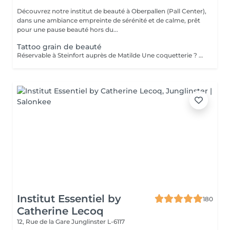
Découvrez notre institut de beauté à Oberpallen (Pall Center),
dans une ambiance empreinte de sérénité et de calme, prêt
pour une pause beauté hors du...
Tattoo grain de beauté
Réservable à Steinfort auprès de Matilde Une coquetterie ? Accentuer un grain de beauté déjà existant ? Une jolie mouche à la Maryline Monroe ? Au choix... Sans douleur, pas de retouche nécessaire ( mais comprise si besoin ), longue durée dans le temps ( jusqu'à 18 mois )
Institut Essentiel by
180
Catherine Lecoq
12, Rue de la Gare
Junglinster L-6117