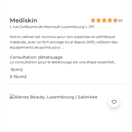
Mediskin
59
1, rue Guillaume de Machault
Luxembourg L-2111
Notre cabinet est reconnu pour son expertise en esthétique
médicale, avec un fort ancrage local depuis 2010, utilisant des
équipements de pointe pour ...
Consultation détatouage
La consultation pour le détatouage est une étape essentielle avant le traitement. Elle permet d'évaluer la taille, les couleurs et la profondeur du tatouage, ainsi que le type de peau du patient. Le professionnel explique le déroulement du traitement, le nombre de séances nécessaires et les éventuels effets secondaires. C'est aussi le moment pour poser toutes vos questions et discuter des attentes en termes de résultats
-5cm2
5-15cm2