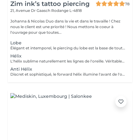
Zim ink’s tattoo piercing
78
21, Avenue Dr Gaasch
Rodange L-4818
Johanna & Nicolas Duo dans la vie et dans le travaille ! Chez
nous le client est une priorité ! Nous mettons le coeur à
l'ouvrage pour que toutes...
Lobe
Élégant et intemporel, le piercing du lobe est la base de toutes les plus belles compositions. Qu'il s'agisse d'un premier piercing ou d'une nouvelle création, chaque réalisation est effectuée avec précision afin de t'offrir une expérience aussi agréable que soignée. Inclus : Bijou de première pose en titane ASTM F-136 Conseils personnalisés et suivi de cicatrisation + 5€ pour changer la couleur de ton bijou grâce à l'anodisation. Les bijoux de la vitrine sont disponibles en première pause, le prix du bijou est à ajouter à la prestation. Pour toutes demandes d'informations, merci de me contacter. Tout les mineurs doivent être accompagnés d'un tuteur légal ( parents ! ), des justificatifs d'identités seront demandés.
Hélix
L'hélix sublime naturellement les lignes de l'oreille. Véritable incontournable, il apporte une touche contemporaine et raffinée qui s'intègre parfaitement à votre style. Chaque projet est pensé en harmonie avec ton anatomie. Conseils personnalisés et suivi de cicatrisation Inclus : Bijou de première pose en titane ASTM F-136 + 5€ pour changer la couleur de ton bijou grâce à l'anodisation. Les bijoux de la vitrine sont disponibles en première pause, le prix du bijou est à ajouter à la prestation. Pour toutes demandes d'informations, merci de me contacter. Tout les mineurs doivent être accompagnés d'un tuteur légal ( parents ! ), des justificatifs d'identités seront demandés.
Anti Hélix
Discret et sophistiqué, le forward hélix illumine l'avant de l'oreille avec subtilité. Un choix idéal pour une composition délicate et résolument élégante. Conseils personnalisés et suivi de cicatrisation Inclus : Bijou de première pose en titane ASTM F-136 + 5€ pour changer la couleur de ton bijou grâce à l'anodisation. Les bijoux de la vitrine sont disponibles en première pause, le prix du bijou est à ajouter à la prestation. Pour toutes demandes d'informations, merci de me contacter. Tout les mineurs doivent être accompagnés d'un tuteur légal ( parents ! ), des justificatifs d'identités seront demandés.