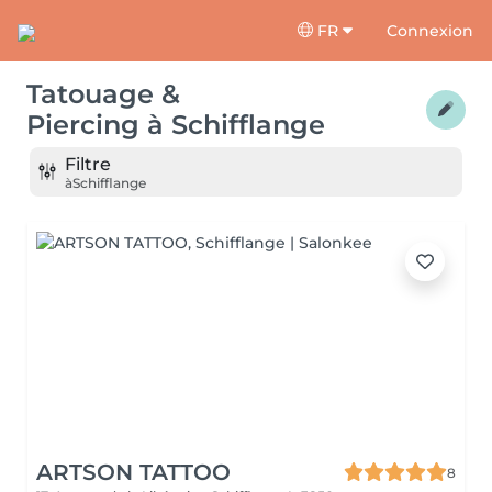
FR
Connexion
Tatouage &
Piercing
à
Schifflange
Filtre
à
Schifflange
ARTSON TATTOO
8