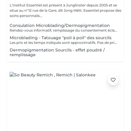
L'Institut Essentiel est présent à Junglinster depuis 2005 et se
situe au n°12 rue de la Gare, dit Jong Mëtt. Essentiel propose des
soins personnalis...
Consulation Microblading/Dermopigmentation
Rendez-vous informatif, remplissage du consentement éclairé pour la réalisation d'un acte de tatouage. Évaluation du tatouage à réaliser, choix de la technique la mieux adaptée. La consultation est considérée comme un acompte si prise de rendez-vous pour le tatouage endéans les 15 jours.
Microblading - Tatouage "poil à poil" des sourcils
Les prix et les temps indiqués sont approximatifs. Pas de prise de rendez-vous sans consultation préalable. Réservable en ligne ou par téléphone.
Dermopigmentation Sourcils - effet poudré /
remplissage