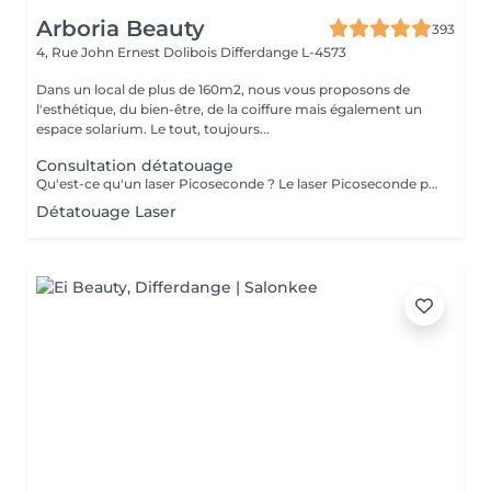
Arboria Beauty
393
4, Rue John Ernest Dolibois
Differdange L-4573
Dans un local de plus de 160m2, nous vous proposons de
l'esthétique, du bien-être, de la coiffure mais également un
espace solarium. Le tout, toujours...
Consultation détatouage
Qu'est-ce qu'un laser Picoseconde ? Le laser Picoseconde permet de délivrer une impulsion lumineuse de l'ordre de 300 picoseconde. Cette brièveté d'impulsion induit une onde de choc capable de fragmenter les pigments du tatouage. Le détatouage était jusqu'à présent réalisé avec des lasers dits «Q Switched» avec une durée d'impulsion de l'ordre de la nanoseconde, beaucoup moins efficace. - Efficace sur les tatouages noirs et de couleurs - Traitement corps, visage et maquillage permanant. - Le détatouage par laser ne laisse pas de cicatrices après le traitement ; - Les séances sont espacées de 30 à 40 jours (au lieu de 2 mois ou plus avec un laser «Q Switched») ; Il est impossible de prédire avec précision le nombre de séances nécessaires. En effet, tout dépend des facteurs sur lesquels nous n'avons aucune information avant de commencer le traitement (qualité et profondeur de l'encre, présence ou non de métaux dans les pigments)
Détatouage Laser