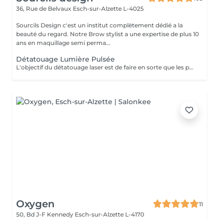
36, Rue de Belvaux
Esch-sur-Alzette L-4025
Sourcils Design c'est un institut complètement dédié a la
beauté du regard. Notre Brow stylist a une expertise de plus 10
ans en maquillage semi perma...
Détatouage Lumière Pulsée
L'objectif du détatouage laser est de faire en sorte que les particules d'encre soient digérables par l'organisme. Ainsi le faisceau d'énergie du laser vise le pigment et permet de le faire éclater. Il va ensuite être éliminé par les globules blancs. La quantité de séances dépendra du type d'encre, de la peau et de la technique utilisée par le professionnel qui a réalisé votre tatouage des sourcils. seulement un mois apres la première séance la praticienne pourra déterminer le numéro de séances nécessaires, dans. certaines cas une seule séance suffit comme dans certains outres nous pouvons besoin de trois ou plus. Les poils peuvent temporairement devenir blancs "en raison de l'élimination des pigments" explique l'experte. Cette décoloration est courante et temporaire (en quelques jours seulement, les sourcils retrouvent leur couleur d'origine).
Oxygen
11
50, Bd J-F Kennedy
Esch-sur-Alzette L-4170