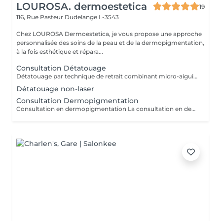
LOUROSA. dermoestetica
19
116, Rue Pasteur
Dudelange L-3543
Chez LOUROSA Dermoestetica, je vous propose une approche
personnalisée des soins de la peau et de la dermopigmentation,
à la fois esthétique et répara...
Consultation Détatouage
Détatouage par technique de retrait combinant micro-aiguilletage et solution spécifique, adaptée aux pigments difficiles à traiter au laser . La consultation est requise.
Détatouage non-laser
Consultation Dermopigmentation
Consultation en dermopigmentation La consultation en dermopigmentation est une étape essentielle avant toute prestation de traitement correctif ou reconstructeur. Elle permet de comprendre vos besoins, d'analyser la peau et de définir un protocole entièrement personnalisé en fonction de la zone à traiter, de votre carnation, de votre morphologie et du résultat souhaité. Ce rendez-vous comprend un échange approfondi sur vos attentes, une analyse précise de la zone concernée ainsi que des conseils professionnels sur la technique et l'approche les plus adaptées à votre situation. C'est également un moment privilégié pour répondre à toutes vos questions et s'assurer de l'absence de contre-indications. Le montant de la consultation est déduit du tarif de la prestation si celle-ci est réalisée dans les 2 mois suivant la consultation. Cette étape est indispensable afin de garantir un traitement sécurisé, cohérent et parfaitement adapté à votre peau et à votre objectif esthétique ou réparateur.