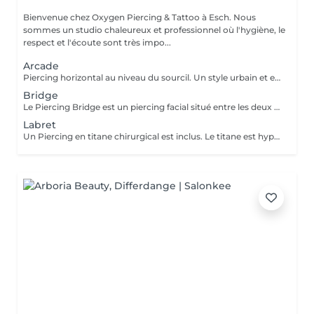
Bienvenue chez Oxygen Piercing & Tattoo à Esch. Nous
sommes un studio chaleureux et professionnel où l'hygiène, le
respect et l'écoute sont très impo...
Arcade
Piercing horizontal au niveau du sourcil. Un style urbain et expressif, réalisé avec un bijou courbé en titane. Pose précise adaptée à ta morphologie. Si tu souhaites te faire percer mais que tu as peur des aiguilles ou que tu souffres d'anxiété (stress, blocage), nous te demandons de bien vouloir réserver le service intitulé: <<NOM DU PIERCING (Phobie des aiguilles)>> Ce service ne côute pas plus cher. Il est simplement prévu pour des raisons d'organisation, afin que tout le monde soit à l'aise et bien accueilli(e).
Bridge
Le Piercing Bridge est un piercing facial situé entre les deux yeux à la racine du nez. Un Piercing en titane chirurgical est inclus. Le titane est hypoallergénique, léger et idéal pour les premières phases de cicatrisation. Si tu souhaites te faire percer mais que tu as peur des aiguilles ou que tu souffres d'anxiété (stress, blocage), nous te demandons de bien vouloir réserver le service intitulé: <<NOM DU PIERCING (Phobie des aiguilles)>> Ce service ne côute pas plus cher. Il est simplement prévu pour des raisons d'organisation, afin que tout le monde soit à l'aise et bien accueilli(e).
Labret
Un Piercing en titane chirurgical est inclus. Le titane est hypoallergénique, léger et idéal pour les premières phases de cicatrisation. Si tu souhaite te faire percer mais que tu as peur des aiguilles ou que tu souffres d'anxiété (stress, blocage), nous te demandons de bien vouloir réserver le service intitulé: <<NOM DU PIERCING (Phobie des aiguilles)>> Ce service ne côute pas plus cher. Il est simplement prévu pour des raisons d'organisation, afin que tout le monde soit à l'aise et bien accueilli(e).