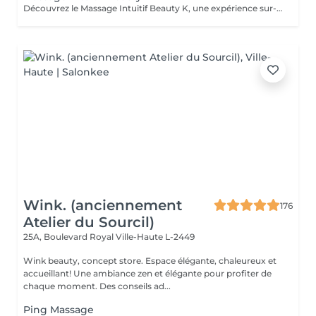
Découvrez le Massage Intuitif Beauty K, une expérience sur-mesure où nos praticiennes se connectent profondément à votre corps pour vous offrir une séance personnalisée et apaisante. Formées à diverses techniques, elles vous guideront dans un voyage sensoriel unique, adapté à vos besoins. Choisissez votre praticienne selon votre intuition, et laissez-vous emporter par ce massage exclusif dans notre espace de sérénité. Dès votre arrivée, vous serez enveloppé dans une ambiance chaleureuse et relaxante, avec lumière tamisée et arômes délicats, parfaits pour la détente totale. Le massage commence par des effleurages doux, préparant le corps à un modelage plus profond, libérant les tensions et stimulant la circulation.
Wink. (anciennement
176
Atelier du Sourcil)
25A, Boulevard Royal
Ville-Haute L-2449
Wink beauty, concept store. Espace élégante, chaleureux et
accueillant! Une ambiance zen et élégante pour profiter de
chaque moment. Des conseils ad...
Ping Massage