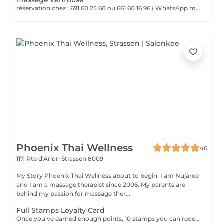
massage ventouse
réservation chez : 691 60 25 60 ou 661 60 16 96 ( WhatsApp msg ) VENTOUSES OU CUPPING THERAPY Technique thérapeutique utilisant la succion pour créer une dépression sur la peau. Il améliore la circulation sanguine, décontracte lés muscles, soulage les Dolores et draine les tissus
Phoenix Thai Wellness
46
117, Rte d'Arlon
Strassen 8009
My Story Phoenix Thai Wellness about to begin. I am Nujaree
and I am a massage therapist since 2006. My parents are
behind my passion for massage ther...
Full Stamps Loyalty Card
Once you've earned enough points, 10 stamps you can redeem them for a discount 30 minutes free.