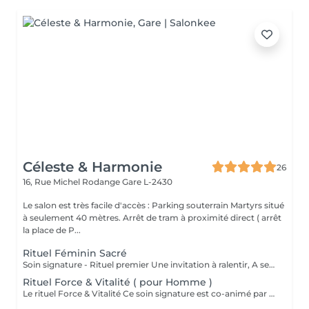
Céleste & Harmonie
26
16, Rue Michel Rodange
Gare L-2430
Le salon est très facile d'accès : Parking souterrain Martyrs situé
à seulement 40 mètres. Arrêt de tram à proximité direct ( arrêt
la place de P...
Rituel Féminin Sacré
Soin signature - Rituel premier Une invitation à ralentir, A se reconnecter à son corps, A sa féminité, Et à sa profondeur intérieure. Le Rituel Féminin Sacré est un massage émotionnel réconfortant et enveloppant, aux manuvres lentes et ondulantes, conçu comme un véritable voyage intérieur. Ce soin signature est co-animé par deux expertes: ' Une praticienne en massage bien-être ' Une sophrologue certifiée Pour une approche globale du corps, des émotions et de la conscience. Une huile neutre naturelle accompagne le rituel pour sublimer la peau et soutenir la dimension symbolique du soin . Le rituel se clôture par un accueil des ressentis et échange. Pour toute information complémentaire ou réservation ce soin , je vous invite à me contacter.
Rituel Force & Vitalité ( pour Homme )
Le rituel Force & Vitalité Ce soin signature est co-animé par deux expertes: ' Une praticienne en massage bien-être ' Une sophrologue certifiée Pour une approche globale du corps, des émotions et de la conscience. C'est un soin global qui agit à la fois sur le corps et l'esprit. Il associe des techniques de massage profondes pour libérer les tensions et relancer l'énergie, à des exercices de respiration et de relaxation guidée pour apaiser le mental et renforcer l'ancrage. Cette synergie unique permet de retrouver force, équilibre intérieur et clarté, tout en offrant une sensation durable de bien-être et de vitalité. Pour toute information complémentaire ou réservation ce soin , je vous invite à me contacter.