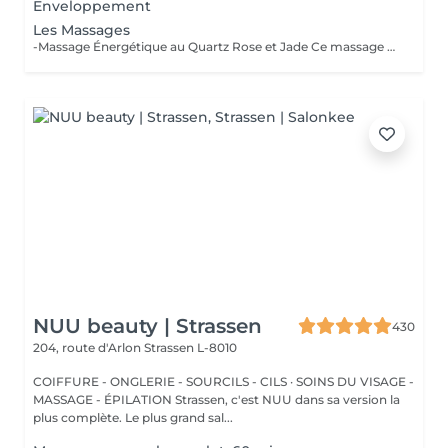
Enveloppement
Les Massages
-Massage Énergétique au Quartz Rose et Jade Ce massage unique associe la puissance vibratoire des pierres précieuses à des manuvres profondes et relaxantes. Grâce au quartz rose et au jade, il rééquilibre les énergies, relâche les tensions et réveille l'éclat intérieur. Un véritable soin holistique, pour le corps et l'esprit. -Massage Ressourçant Future Maman Spécialement conçu pour accompagner la femme enceinte en douceur, ce massage soulage les tensions, améliore la circulation et procure une profonde sensation de bien-être. Réalisé avec des mouvements enveloppants et des produits adaptés, il offre un moment précieux de connexion avec soi et avec bébé.
NUU beauty | Strassen
430
204, route d'Arlon
Strassen L-8010
COIFFURE - ONGLERIE - SOURCILS - CILS · SOINS DU VISAGE -
MASSAGE - ÉPILATION Strassen, c'est NUU dans sa version la
plus complète. Le plus grand sal...