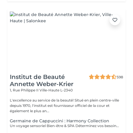
Institut de Beauté
598
Annette Weber-Krier
1, Rue Philippe II
Ville-Haute L-2340
L'excellence au service de la beauté! Situé en plein centre-ville
depuis 1970, l'institut est fournisseur officiel de la cour et
également le plus an...
Germaine de Cappuccini : Harmony Collection
Un voyage sensoriel Bien-être & SPA Déterminez vos besoins à l'aide des 4 huiles essentielles ACTIMOOD.Pure sensation- Balance sensation- Zen sensation- Power sensation Exfoliation du corps -massage du corps- massage du cuir chevelu si souhaité- Laissez-vous emporter dans un voyage sensoriel grâce à un soin corporel adapté à vos besoins.