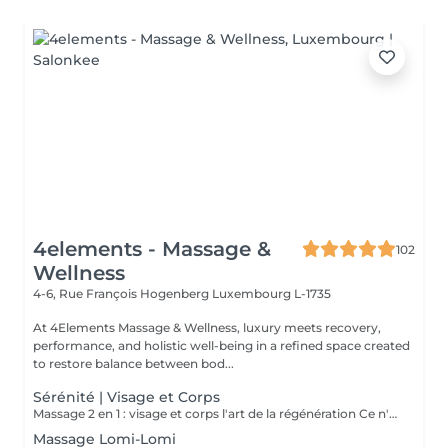
4elements - Massage &
102
Wellness
4-6, Rue François Hogenberg
Luxembourg L-1735
At 4Elements Massage & Wellness, luxury meets recovery,
performance, and holistic well-being in a refined space created
to restore balance between bod...
Sérénité | Visage et Corps
Massage 2 en 1 : visage et corps l'art de la régénération Ce n'est pas simplement un massage. C'est une profonde réinitialisation de tout l'organisme en une seule séance. Pendant que le corps se libère des tensions et de la fatigue, le visage retrouve fraîcheur, tonicité et éclat naturel. Les processus de régénération s'activent, le drainage lymphatique s'améliore, la légèreté revient dans le corps et la clarté dans l'esprit. Un visage raffermi et soigneusement sublimé Un corps détendu, vivant et harmonieux Une sensation de calme qui se ressent de l'intérieur Le choix idéal pour celles et ceux qui souhaitent mieux paraître, ressentir davantage et optimiser leur temps. Une seule séance des résultats visibles et un plaisir profond. Offrez-vous le luxe de prendre soin de vous.
Massage Lomi-Lomi