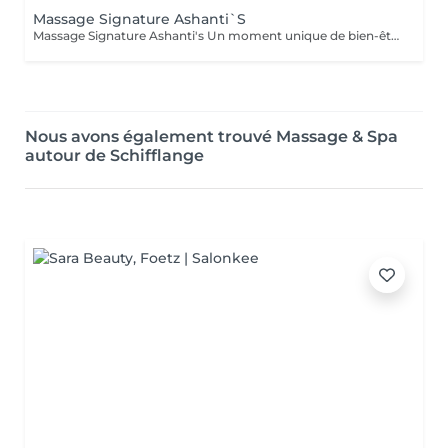
Massage Signature Ashanti`S
Massage Signature Ashanti's Un moment unique de bien-être, entièrement personnalisé selon vos besoins. Notre praticienne se tient au plus proche du client, à l'écoute de chaque tension et chaque zone sensible. Ce massage est conçu pour identifier et libérer les points de tension sur le corps, favoriser la relaxation profonde et rétablir l'harmonie physique et mentale. Caractéristiques : Approche sur-mesure selon votre état et vos besoins Techniques combinées pour soulager les tensions musculaires Accent sur les points de stress et zones sensibles Relaxation totale et sensation de légèreté après la séance Résultat : un corps détendu, revitalisé et une sensation de sérénité durable
Nous avons également trouvé Massage & Spa
autour de Schifflange