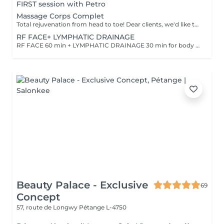
FIRST session with Petro
Massage Corps Complet
Total rejuvenation from head to toe! Dear clients, we'd like to draw your attention to the fact that the actual massage time is indicated in parentheses next to the name of the massage. The duration list on the website includes time for room and client preparation. We strive to provide you with the highest quality and comfort. Thank you for your understanding. WHAT IS FULL BODY MASSAGE? It's a comprehensive massage that targets all major muscle groups, relieving stress, tension, and fatigue throughout the entire body. Using a combination of techniques, this treatment boosts circulation, relaxes the nervous system, and restores your natural energy balance. Ideal for those needing a full reset for both body and mind.
RF FACE+ LYMPHATIC DRAINAGE
RF FACE 60 min + LYMPHATIC DRAINAGE 30 min for body Your face lifts. Your body drains. Two systems working together to provide the full experience.
Beauty Palace - Exclusive
69
Concept
57, route de Longwy
Pétange L-4750