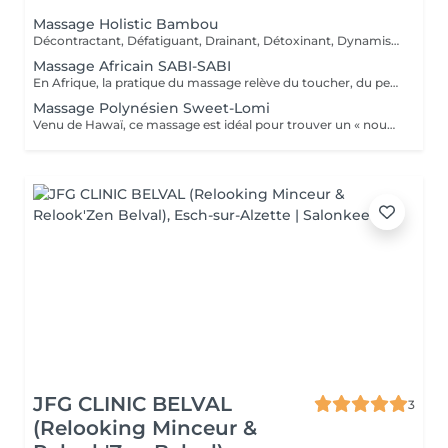
Massage Holistic Bambou
Décontractant, Défatiguant, Drainant, Détoxinant, Dynamisant, Dansant et Divin ! Ce massage dissout les tensions physiques et psychiques pour danser la samba avec la vie ! Ce massage profond aux mouvements rythmés enchaîne longues pressions glissées, roulées, vibrées des avant-bras. Il intègre une séquence au bambou qui roule et danse sur les muscles et se termine en percussions. Le bambou est une plante exceptionnelle. Il incarne l'apaisement, la tranquillité et la simplicité. Inspiré de la tradition chinoise, il permet de rendre la circulation sanguine plus fluide, il tonifie et relaxe le corps pour lui conférer une sensation de légèreté notamment au niveau des jambes avec les manuvres drainantes effectuées avec un bambou.
Massage Africain SABI-SABI
En Afrique, la pratique du massage relève du toucher, du peau-à-peau maternel du rite initiatique ou du contact thérapeutique accompagné de rituels de guérison. Le massage est surtout utilisé comme un formidable outil énergisant luttant contre la fatigue de la marche, des travaux manuels agricoles, ou de la maternité. Le massage aide à renforcer l'organisme, maintenir ou retrouver l'énergie nécessaire pour accomplir sa charge de travail physique contraignante. C'est donc tout naturellement que le Massage Africain Sabi Sabi se focalise sur les membres inférieurs en insistant sur la relance de la circulation et le travail des muscles des jambes, le but étant d'éliminer les toxines qui alourdissent les jambes. Le travail de drainage procure une détente musculaire profonde et une souplesse accrue dans les jambes mais permet aussi de détendre et détoxifier l'organisme. Les manuvres se concentrent aussi sur le dos, ainsi que les trapèzes et la nuque pour détendre les tensions, voire les courbatures. Ce massage s'adresse aux Clientes fatiguées et/ou stressées qui ont besoin d'énergie, qui subissent une baisse de tonus moral, qui ont des jambes lourdes.
Massage Polynésien Sweet-Lomi
Venu de Hawaï, ce massage est idéal pour trouver un « nouveau souffle » Le massage est au coeur de la tradition polynésienne. C'est par le massage que l'individu entretient et rétablit son harmonie intérieure et équilibre sa relation au monde. Il est à la fois sacré, thérapeutique et épicurien. Lomi est un terme hawaïen qui veut dire masser, frotter, presser, pétrir. Le massage lomi lomi est aussi appelé « modelage des mains aimantes ». Notre version « Sweet Lomi » en est une déclinaison plus courte et plus douce. Ce massage recourt aux énergies des 4 éléments qui s'expriment par 4 différentes qualités de toucher et un enchaînement de mouvements variés aussi rythmés que les vagues du Pacifique : -Air : effleurages légers et rapides comme le souffle des alizés. -Feu : stretchings stimulants, comme enflammés, volcaniques. -Eau : mouvements fluides, caressants comme les vagues apaisées de l'océan. -Terre : digi-pressions profondes et pénétrantes qui enracinent. Ce massage laisse au final une douce sensation de relâchement... de voluptueuse sérénité... !
JFG CLINIC BELVAL
3
(Relooking Minceur &