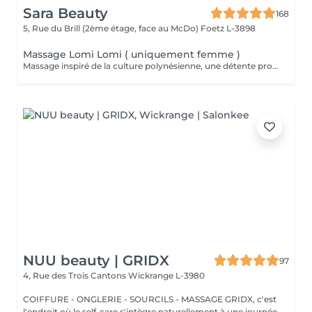
Sara Beauty
168
5, Rue du Brill (2ème étage, face au McDo)
Foetz L-3898
Massage Lomi Lomi ( uniquement femme )
Massage inspiré de la culture polynésienne, une détente profonde au rythmes changeants comme les vagues
NUU beauty | GRIDX
97
4, Rue des Trois Cantons
Wickrange L-3980
COIFFURE - ONGLERIE - SOURCILS - MASSAGE GRIDX, c'est
l'endroit où le self-care s'intègre naturellement à une journée