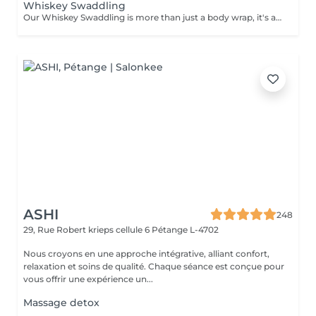
Whiskey Swaddling
Our Whiskey Swaddling is more than just a body wrap, it's a full-body ritual designed to detox, tone, and deeply nourish your skin. We tailor the wrap to your needs using active-rich formulas, then wrap you in bandages, film, and warmth to boost results. The gentle contrast in temperature combined with potent actives works wonders and the results speak for themselves: Benefits: -Body detox & inch loss -Firmer, smoother skin -Improved tone & circulation
ASHI
248
29, Rue Robert krieps cellule 6
Pétange L-4702
Nous croyons en une approche intégrative, alliant confort,
relaxation et soins de qualité. Chaque séance est conçue pour
vous offrir une expérience un...
Massage detox