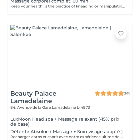
Massage corporel complet, 60 min
Keep your health! is the practice of kneading or manipulating a person's muscles and other soft-tissue in order to reduce stress, reduce muscle pain, increase relaxation and improve the work of the immune system. Age restrictions: there are no age restrictions for this procedure. Post procedure recommendations: do not do sport and any sharp movements 2-3 hours after the procedure. Frequency: 1-2 times per week, 10 times in total. Repeat once in 3-6 months.
Beauty Palace
391
Lamadelaine
84, Avenue de la Gare
Lamadelaine L-4873
LuxMoon Head spa + Massage relaxant (-15% prix
de base)
Détente Absolue ( Massage + Soin visage adapté )
Rechargez corps et esprit avec notre expérience ultime de détente : un massage apaisant suivi d'un soin visage personnalisé pour une revitalisation totale.