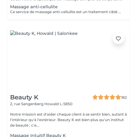
Massage anti-cellulite
Ce service de massage anti-cellulite est un traitement ciblé et stimulant conçu pour améliorer l'apparence et la texture de la peau généralement affectée par la cellulite, en particulier sur les cuisses, les hanches, les fesses et parfois l'abdomen. En utilisant des techniques fermes et rythmiques telles que le pétrissage profond, le drainage lymphatique et les pressions circulaires, il vise à briser les dépôts graisseux, à stimuler la circulation et à encourager l'élimination des fluides et des toxines retenus du tissu. Principaux avantages : Aide à réduire l'apparence visible de la cellulite en améliorant le flux sanguin et le drainage lymphatique dans les zones ciblées. Soutient une peau plus lisse et plus ferme en encourageant la dégradation des dépôts graisseux et en réduisant la rétention d'eau. Favorise une meilleure circulation et une meilleure désintoxication, ce qui peut laisser la peau plus douce, plus tonique et moins de fossettes au fil du temps avec des séances régulières.
Beauty K
182
2, rue Sangenberg
Howald L-5850
Notre mission est d'aider chaque client à se sentir bien, autant à
l'intérieur qu'à l'extérieur. Beauty K est bien plus qu'un institut
de beauté ; c'e...
Massage Intuitif Beauty K