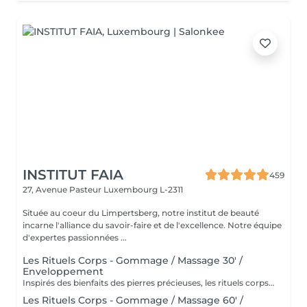
INSTITUT FAIA
459
27, Avenue Pasteur
Luxembourg L-2311
Située au coeur du Limpertsberg, notre institut de beauté
incarne l'alliance du savoir-faire et de l'excellence. Notre équipe
d'expertes passionnées ...
Les Rituels Corps - Gommage / Massage 30' /
Enveloppement
Inspirés des bienfaits des pierres précieuses, les rituels corps Gemology associent techniques de massage expertes et actifs minéraux pour offrir un moment de détente absolue. Chaque soin est conçu pour rééquilibrer, hydrater, raffermir ou détoxifier la peau, tout en apaisant le corps et l'esprit. Une expérience sensorielle unique, où luxe et efficacité se rencontrent pour révéler l'éclat naturel de votre peau.
Les Rituels Corps - Gommage / Massage 60' /