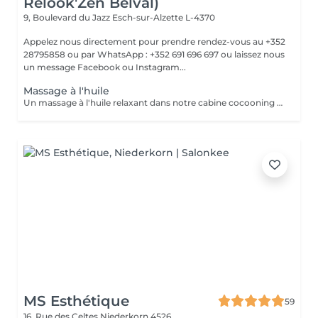
Relook'Zen Belval)
9, Boulevard du Jazz
Esch-sur-Alzette L-4370
Appelez nous directement pour prendre rendez-vous au +352
28795858 ou par WhatsApp : +352 691 696 697 ou laissez nous
un message Facebook ou Instagram...
Massage à l'huile
Un massage à l'huile relaxant dans notre cabine cocooning avec des doigts de fée, n'hésitez plus, appelez nous !! +352 28 795858 ou par facebook, instagram ou encore notre site internet!! JFG CLINIC BELVAL
MS Esthétique
59
16, Rue des Celtes
Niederkorn 4526