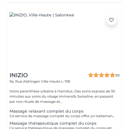
INIZIO
191
9a, Rue Aldringen
Ville-Haute L-1118
Votre parenthèse urbaine à Hamilius. Des soins express de 30
minutes aux soins du visage immersifs Swissline, en passant
par nos rituels de massage et...
Massage relaxant complet du corps
Ce service de massage complet du corps offre un traitement complet et relaxant conçu pour travailler sur tout le corps : cou, épaules, dos, bras, mains, jambes, pieds. Il utilise des techniques fluides à moyenne pression pour relâcher la tension musculaire, améliorer la flexibilité et favoriser la relaxation profonde, ce qui le rend idéal pour soulager le stress, les douleurs quotidiennes ou simplement rétablir l'équilibre après une semaine chargée.
Massage thérapeutique complet du corps
Ce service thérapeutique de massage complet du corps est une séance ciblée et axée sur le traitement qui aborde la tension musculaire spécifique, les déséquilibres posturaux et les schémas de douleur chronique dans tout le corps. En utilisant des techniques plus profondes et ciblées telles que la libération myofasciale, le travail au point de déclenchement et l'étirement des fibres croisées, il vise à corriger les restrictions musculaires, à améliorer la mobilité articulaire et à restaurer le mouvement fonctionnel, ce qui le rend idéal pour les personnes souffrant d'inconfort récurrent ou de modes de vie actifs. Principaux avantages Soulage la tension musculaire chronique et la douleur, en particulier dans le cou, les épaules, le dos, les hanches et les jambes, en travaillant sur les tissus profonds et les points de déclenchement. Améliore la posture et la mobilité des articulations en relâchant les muscles tendus et le fascia, aidant le corps à bouger plus librement et avec moins de fatigue. Favorise la récupération et la performance des blessures en réduisant la raideur musculaire, en améliorant la circulation et en raccourcissant le temps de récupération après l'activité physique.