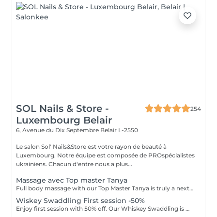
SOL Nails & Store -
254
Luxembourg Belair
6, Avenue du Dix Septembre
Belair L-2550
Le salon Sol' Nails&Store est votre rayon de beauté à
Luxembourg. Notre équipe est composée de PROspécialistes
ukrainiens. Chacun d'entre nous a plus...
Massage avec Top master Tanya
Full body massage with our Top Master Tanya is truly a next-level experience. With more than 10 years of professional experience, she has an exceptional understanding of the body and its individual needs. Tanya adapts her technique exactly to what your body requires, often sensing it even before you do. This type of massage is designed to release tension, improve circulation, and promote deep relaxation. The treatment typically focuses on the back, shoulders, arms, legs, and other key tension areas, using smooth, flowing, and soothing massage techniques. Result: a feeling of lightness, relaxation, and renewed body comfort. Recommended frequency: from once a week to once a month, depending on your personal needs and stress level.
Wiskey Swaddling First session -50%
Enjoy first session with 50% off. Our Whiskey Swaddling is more than just a body wrap, it's a full-body ritual designed to detox, tone, and deeply nourish your skin. We tailor the wrap to your needs using active-rich formulas, then wrap you in bandages, film, and warmth to boost results. The gentle contrast in temperature combined with potent actives works wonders and the results speak for themselves: Benefits: -Body detox & inch loss -Firmer, smoother skin -Improved tone & circulation