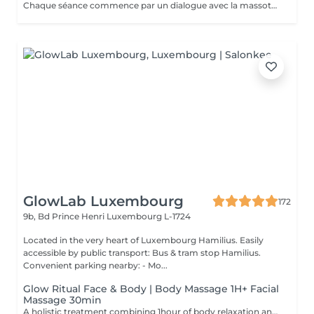
Chaque séance commence par un dialogue avec la massothérapeute, pour comprendre vos besoins et créer une séance sur-mesure.
GlowLab Luxembourg
172
9b, Bd Prince Henri
Luxembourg L-1724
Located in the very heart of Luxembourg Hamilius. Easily
accessible by public transport: Bus & tram stop Hamilius.
Convenient parking nearby: - Mo...
Glow Ritual Face & Body | Body Massage 1H+ Facial
Massage 30min
A holistic treatment combining 1hour of body relaxation and 30min of facial massage for complete rejuvenation. Why clients choose it: - Full relaxation - Skin + body experience - Signature SPA feeling