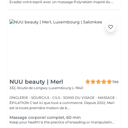
Evadez votre esprit avec un massage Polynésien inspiré du massage traditionnel Taurumi. Au véritable Monoï de Tahiti. Massage esthétique relaxant principalement effectué avec la douceur des avant-bras tel des mouvements ondulatoires qui suggèrent les vagues de la mer. Il débute par le cuir chevelu, sans huile, puis le Monoï est appliqué sur le reste du corps. L'ensemble des soins sont des soins esthétiques, réalisés par des esthéticiennes diplômées. Ils n'ont pas de visée médicale et les massages ne sont aucunement sexuels. Vous avez pris rendez-vous dans un institut de beauté. Merci de respecter le personnel
NUU beauty | Merl
788
332, Route de Longwy
Luxembourg L-1940
ONGLERIE - SOURCILS - CILS - SOINS DU VISAGE - MASSAGE -
ÉPILATION C'est ici que tout a commencé. Depuis 2022, Merl
est la toute première maison de b...
Massage corporel complet, 60 min
Keep your health! is the practice of kneading or manipulating a person's muscles and other soft-tissue in order to reduce stress, reduce muscle pain, increase relaxation and improve the work of the immune system. Benefits of getting a full body massage: - reduces stress - relaxing - improves blood circulation - improves body immune system How is full body massage done? - head and neck are massaged - shoulders and back are massaged - hands and arms are massaged - feet and legs are massaged - belly is massaged Age restrictions: there are no age restrictions for this procedure. Post procedure recommendations: do not do sport and any sharp movements 2-3 hours after the procedure. Frequency: 1-2 times per week, 10 times in total. Repeat once in 3-6 months.