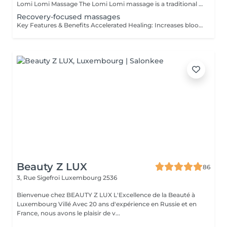
Lomi Lomi Massage The Lomi Lomi massage is a traditional Hawaiian technique known for its long, flowing, wave-like movements that soothe the body and calm the mind. Using her forearms and rhythmic, continuous motions, Ksenija creates a deep sense of relaxation, helping to release tension, melt stress, and restore emotional balance. It's a gentle, holistic, and extremely comforting experience like being carried by warm ocean waves. Perfect for anyone seeking profound relaxation and inner harmony.
Recovery-focused massages
Key Features & Benefits Accelerated Healing: Increases blood flow to muscles and tendons, delivering essential nutrients and oxygen to repair tissue. Reduced Soreness & Stiffness: Eases Delayed Onset Muscle Soreness (DOMS) and increases range of motion by loosening tight muscles. Waste Removal: Aids in flushing out lactic acid and metabolic waste products from muscles. Injury Prevention: Identifies and releases muscle adhesions (knots) that cause imbalances, reducing the risk of further injury. Targeted Approach: Focuses on specific muscle groups or areas of pain, such as the back, shoulders, or hips.
Beauty Z LUX
86
3, Rue Sigefroi
Luxembourg 2536
Bienvenue chez BEAUTY Z LUX L'Excellence de la Beauté à
Luxembourg Villé Avec 20 ans d'expérience en Russie et en
France, nous avons le plaisir de v...