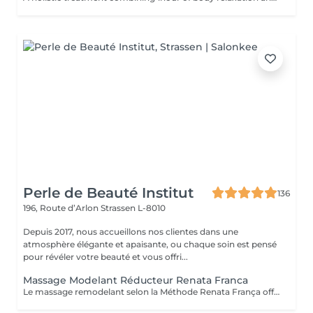
Perle de Beauté Institut
136
196, Route d’Arlon
Strassen L-8010
Depuis 2017, nous accueillons nos clientes dans une
atmosphère élégante et apaisante, ou chaque soin est pensé
pour révéler votre beauté et vous offri...
Massage Modelant Réducteur Renata Franca
Le massage remodelant selon la Méthode Renata França offre des résultats surprenants, car il a été conçu pour remodeler les adipocytes, c'est-à-dire déplacer la graisse vers les zones appropriées et ainsi mieux dessiner les contours du corps. Le pétrissage et les glissements ne sont que quelques-unes des manuvres qui promettent de redessiner la silhouette et d'offrir des courbes plus harmonieuses.