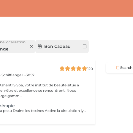
ne localisation
Bon Cadeau
ange
Search
120
n
Schifflange L-3857
e institut de beauté situé à
en-être et excellence se rencontrent. Nous
arge gamm...
hérapie
Lisse l'aspect de la peau Draine les toxines Active la circulation lymphatique Tonifie et redessine les contours du corps