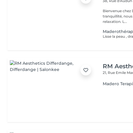
38, Rue d'Audu
Bienvenue chez Db pur 
tranquillité, nou
relaxation. L...
Maderothérap
RM Aesthe
21, Rue Emile Ma
Madero Terap