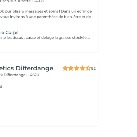
n
Esch-sur-Alzette L-4018
bliss & massages et soins ! Dans un écrin de
s vous invitons à une parenthèse de bien-être et de
ie Corps
Lisse la peau , draine les tissus , casse et déloge la graisse stockée Sensation de légèreté, peau visiblement plus lisse .
tics Differdange
82
rk
Differdange L-4620
ia