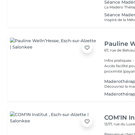
Séance Madéro
Séance Madero
Pauline W
67, rue de Belva
Infos pratiques: 
Accès facilité po
proximité (payant
Maderothérap
Maderothérapi
COM'IN In
13/17, rue du L
Bienvenue chez Com'In Institut K