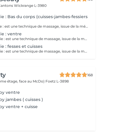
 Cantons
Wickrange L-3980
e : Bas du corps (cuisses-jambes-fessiers
la Maderothèrapie : est une technique de massage, issue de la médecine traditionnelle orientale qui utilise des instruments en bois pour modeler la silhouette , stimule la circulation sanguine, réduit la cellulite, gainant et amincissant. Séance corps entier
e : ventre
La Maderothérapie : est une technique de massage, issue de la médecine traditionnelle oriental qui utilise des instruments en bois pour modeler la silhouette, stimule la circulation sanguine, réduit la cellulite, gainant et amincissant.
 : fesses et cuisses
La Maderothérapie : est une technique de massage, issue de la médecine traditionnelle orientale qui utilise des instruments en bois pour modeler la silhouette, stimule la circulation sanguine, réduit la cellulite, gainant et amincissant. séance fesses et jambes
ty
168
(2ème étage, face au McDo)
Foetz L-3898
py ventre
y jambes ( cuisses )
y ventre + cuisse