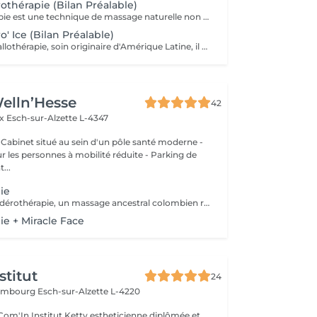
thérapie (Bilan Préalable)
La Madero Thérapie est une technique de massage naturelle non invasive, utilisant des instruments en bois spécialement conçus pour stimuler le corps, elle est d'origine colombienne et, est souvent utilisée dans le but esthétique bien-être et thérapeutique. Objectifs de la Maderothérapie : - Stimuler la circulation sanguine et lymphatique - Réduire la cellulite - Tonifier les muscles, et raffermir la peau - Favoriser l'élimination des toxines - Sculpter la silhouette - Relaxe les muscles et soulage les tensions Nous traitons différentes zones : - Ventre et Taille ( Réduit les gonflements, affine la taille et active la digestion) - Jambes ( Tonifie, draine, cible la cellulite) - Fessier ( Raffermit, lifte, lisse la cellulite) - Bras ( Tonifie, réduit le relâchement) - Dos ( Relâche les tensions, lisse la peau) - Visage ( Effet liftant, anti-ride, drainant) Il est recommandé de faire plusieurs séances pour un résultat visible et durable.
' Ice (Bilan Préalable)
Inspiré de la Métallothérapie, soin originaire d'Amérique Latine, il combine plusieurs techniques de massages, de remodelages et d'exercices physiques (non obligatoires et /ou adaptés selon votre niveau de forme physique). Contrairement à la Madérothérapie, on utilise des outils en métaux froids et une Ice'Crème glacée afin d'induire le processus de Thermogénèse. Le principe de la Thermogénèse : En appliquant du froid sur la zone travaillée, notre corps va chercher à se réchauffer pour atteindre sa température corporelle moyenne autour de 37°. L'organisme doit donc dépenser de l'énergie : il va brûler des calories en mobilisant la graisse brune pour "la faire fondre". BIENFAITS DE LA MADERO ICE SUR LE PLAN PHYSIQUE, PSYCHOLOGIQUE ET ESTHETIQUE : - Un soin remodelant et drainant redoutablement efficace - Le froid et l'exercice musculaire pour activer le métabolisme et brûler plus de graisses - Action tonifiante, raffermissante et anti-cellulite - Un soin anti-âge pour agir sur le relâchement cutané - Stimule le système immunitaire et diminue l'inflammation - Multiples bienfaits du froid et de la cryothérapie sur la santé globale - Procure une sensation de détente et de bien-être profond BIENFAITS DE LA CREME : (100% naturelle, à base de plantes, d'huiles essentielles d'argiles et d'ingrédients naturels pour cibler et éliminer les graisses) - Exfoliant et détoxifiant - Hydratation de la peau en profondeur - Anti-inflammatoire et cicatrisante - Tonifiant et raffermissant - Adoucit la peau et illumine le teint - Anti-inflammatoire et cicatrisant (corps) Avant toute séance, un BILAN EST OBLIGATOIRE car il y a des contre-indications à ce soin. En cas de doute, un avis médical est recommandé avant toute prise de rendez-vous. La praticienne se réserve le droit de refuser un soin si une contre-indication est identifiée, dans le respect de votre bien être. PREVOIR UN MAILLOT DE BAIN 2 PIECES !!!!
elln’Hesse
42
ux
Esch-sur-Alzette L-4347
- Cabinet situé au sein d'un pôle santé moderne -
ur les personnes à mobilité réduite - Parking de
...
ie
Découvrez la madérothérapie, un massage ancestral colombien réalisé avec des instruments en bois. Performant sur la cellulite, le raffermissement de la peau et la détente musculaire, il stimule la circulation sanguine et lymphatique pour un effet sculptant naturel et durable. Sélectionnez votre zone...sensation de bien-être garanties! Contre-indications: oedèmes, phlébites, affections cutanées, grossesse. Recommandations: Un drainage lymphatique sera toujours préconisé en amont pour bénéficier d'une qualité optimale de soin. Cure de 1 séance/ semaine sur une courte période pour un résultat express, puis entretien toutes les 3 semaines.
e + Miracle Face
stitut
24
uxembourg
Esch-sur-Alzette L-4220
etty estheticienne diplômée et