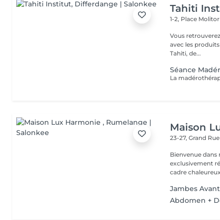
Tahiti Inst
1-2, Place Molito
Vous retrouverez 
avec les produit
Tahiti, de...
Séance Madér
Maison L
23-27, Grand Ru
Bienvenue dans n
exclusivement réservé aux fem
cadre chaleureux,
Jambes Avant 
Abdomen + D