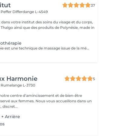
itut
37
r Peffer
Differdange L-4549
dans votre institut des soins du visage et du corps,
s Thalgo ainsi que des produits de Polynésie, made in
othérapie
La madérothérapie est une technique de massage issue de la médecine orientale qui utilise des instruments en bois, ce qui remodèle le corps et lisse la peau. Cela reste un modelage esthétique qui élimine la peau d'orange et affine les traits du corps, il n'est en rien médical, on travaille sur 2 zones lors de la séance.
ux Harmonie
5
e
Rumelange L-3730
otre centre d'amincissement et de bien-être
mes. Nous vous accueillons dans un
 discret...
+ Arrière
os