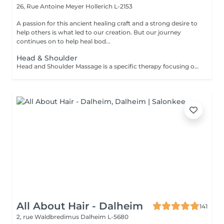
26, Rue Antoine Meyer
Hollerich L-2153
A passion for this ancient healing craft and a strong desire to
help others is what led to our creation. But our journey
continues on to help heal bod...
Head & Shoulder
Head and Shoulder Massage is a specific therapy focusing on the specific areas rather than the entire body. The massage helps to relieve tension in your muscles, improve circulation and reduce stress. This therapy is especially recommended for you if you work sitting down or at a desk all day. The focus on your back, head and shoulders helps you to relax and assists in the reduction of stress hormones in the muscles which can reduce the occurrence of tension related headaches. Other benefits that can be received from this therapy include: Improved sleep Reduction of neck-stiffness A general feeling of relaxation Improved circulation in your head
All About Hair - Dalheim
141
2, rue Waldbredimus
Dalheim L-5680