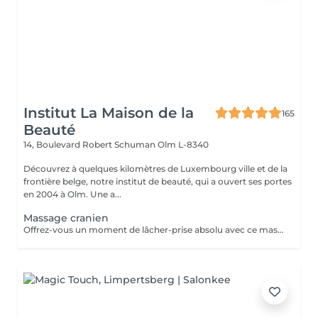
Institut La Maison de la
165
Beauté
14, Boulevard Robert Schuman
Olm L-8340
Découvrez à quelques kilomètres de Luxembourg ville et de la
frontière belge, notre institut de beauté, qui a ouvert ses portes
en 2004 à Olm. Une a...
Massage cranien
Offrez-vous un moment de lâcher-prise absolu avec ce massage crânien japonais authentique, transmis par une formatrice venue du Japon. Ce soin agit sur le cuir chevelu, la nuque et les trapèzes pour relâcher les tensions, apaiser le mental et rééquilibrer les énergies. Il favorise la détente profonde, améliore la circulation et aide à libérer le stress et la fatigue nerveuse. Idéal seul ou en complément d'un soin, pour une expérience de bien-être global et revitalisante.