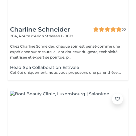
Charline Schneider
22
204, Route d'Arlon
Strassen L-8010
Chez Charline Schneider, chaque soin est pensé comme une
expérience sur mesure, alliant douceur du geste, technicité
maîtrisée et expertise pointue, p...
Head Spa Collaboration Estivale
Cet été uniquement, nous vous proposons une parenthèse de bien-être en édition limitée. Pendant cette expérience, profitez d'un rituel profondément relaxant alliant massage du cuir chevelu, soins adaptés et lâcher-prise, dans une atmosphère douce et apaisante. Une collaboration éphémère. Quelques dates seulement. Nombre de places très limité. Réservez dès maintenant votre moment de détente avant la fin de cette collaboration estivale. Un sèche-cheveux est mis à disposition. Le séchage n'est pas inclus afin de préserver la dimension relaxante du soin.