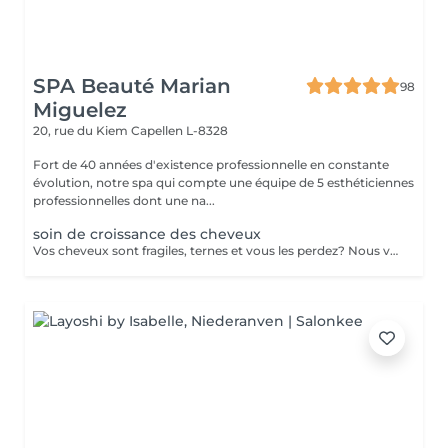
SPA Beauté Marian
98
Miguelez
20, rue du Kiem
Capellen L-8328
Fort de 40 années d'existence professionnelle en constante
évolution, notre spa qui compte une équipe de 5 esthéticiennes
professionnelles dont une na...
soin de croissance des cheveux
Vos cheveux sont fragiles, ternes et vous les perdez? Nous vous proposons une cure de 2 semaines (dont 6 applications au total) dans notre institut. - Application d'un shampoing riche en Cell Supporting molecules qui fortifie la racine capillaire et active la pousse du cheveu - Pénétration des actifs grâce aux ultrasons - Application d'un conditionner pour des cheveux souples et brillants - Application d'un sérum riche en Cell Supporting molecules et en Redensyl pour une chevelure pleine de vitalité et volumineuse. Le sérum renforce le métabolisme de la racine des cheveux et en favorise la repousse.