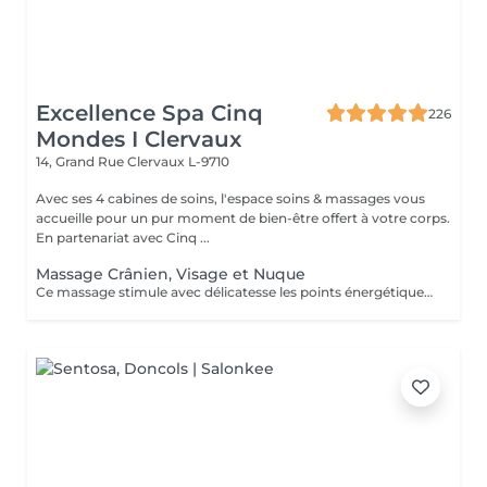
Excellence Spa Cinq
226
Mondes I Clervaux
14, Grand Rue
Clervaux L-9710
Avec ses 4 cabines de soins, l'espace soins & massages vous
accueille pour un pur moment de bien-être offert à votre corps.
En partenariat avec Cinq ...
Massage Crânien, Visage et Nuque
Ce massage stimule avec délicatesse les points énergétiques tout en détendant les muscles du visage, afin d'apporter un profond relâchement des tensions de la nuque. La durée de la prestation (30min) inclut l'installation et le temps de relaxation intégré à nos soins (10min).