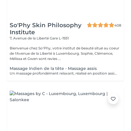
So'Phy Skin Philosophy
408
Institute
7, Avenue de la Liberté
Gare L-1931
Bienvenue chez So'Phy, votre institut de beauté situé au coeur
de l'Avenue de la Liberté à Luxembourg. Sophie, Clémence,
Mélissa et Gwen sont ravies ...
Massage Indien de la tête - Massage assis
Un massage profondément relaxant, réalisé en position assise, idéal pour relâcher rapidement les tensions accumulées. Inspiré des techniques ayurvédiques, ce soin agit sur le haut du dos, les épaules, la nuque et le cuir chevelu afin de libérer les tensions musculaires et apaiser le système nerveux. Grâce à des manuvres ciblées, il procure une sensation immédiate de légèreté, favorise la détente mentale et améliore la qualité du repos. Un soin idéal pour s'offrir une pause rapide et efficace, relâcher la pression et retrouver une sensation de calme et d'équilibre.