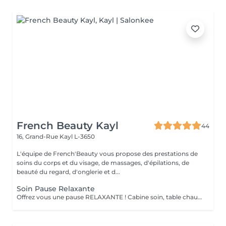
French Beauty Kayl
44
16, Grand-Rue
Kayl L-3650
L'équipe de French'Beauty vous propose des prestations de
soins du corps et du visage, de massages, d'épilations, de
beauté du regard, d'onglerie et d...
Soin Pause Relaxante
Offrez vous une pause RELAXANTE ! Cabine soin, table chauffante, massage crânien ou pieds ou mains ( 20 minutes ) sur fond sonore relaxant, service thé/café