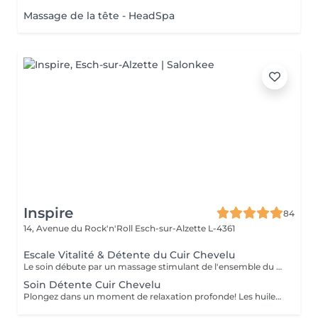
Massage de la tête - HeadSpa
Inspire
84
14, Avenue du Rock'n'Roll
Esch-sur-Alzette L-4361
Escale Vitalité & Détente du Cuir Chevelu
Le soin débute par un massage stimulant de l'ensemble du cuir chevelu afin d'activer la microcirculation et favoriser la vitalité du cheveu. Une huile botanique rafraîchissante est appliquée sur les racines pour purifier le cuir chevelu, apporter une agréable sensation de fraîcheur et contribuer à son équilibre naturel. Une seconde huile au Neem et Coco est ensuite travaillée sur les longueurs et les pointes afin de nourrir, assouplir et protéger la fibre capillaire face aux agressions estivales telles que le soleil, le vent ou les baignades. Les manuvres lentes, enveloppantes et répétitives procurent une profonde sensation de relâchement. Les tensions accumulées se dissipent progressivement tandis que le corps et l'esprit s'abandonnent à une détente profonde. Les cheveux retrouvent douceur, souplesse et éclat, tandis que le cuir chevelu bénéficie d'un véritable bain de fraîcheur. Une parenthèse de bien-être et de calme entre deux soirées terrasses au soleil !
Soin Détente Cuir Chevelu
Plongez dans un moment de relaxation profonde! Les huiles naturelles au Neem stimulent le cuir chevelu et la pousse des cheveux. Le massage de la tête, du cuir chevelu et de la nuque vous emporte dans un doux moment de détente.