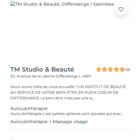
TM Studio & Beauté
56
53, Avenue de la Liberté
Differdange L-4601
Nous avons hâte de vous accueillir ! UN INSTITUT DE BEAUTÉ
AU SERVICE DE VOTRE BIEN-ÊTRE EN PLEIN COEUR DE
DIFFERDANGE Le bien-être n'est pas une q...
Auriculothérapie
Auriculothérapie c'est petites sphères sont placées qui exercent une pression aux points réflexes de l'oreille. Ils peuvent aider à soulager la douleur, l'anxiété, le stress, inconfort, syndrome prémenstruel, entre autres
Auriculothérapie + Massage visage