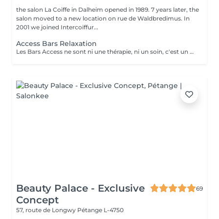
the salon La Coiffe in Dalheim opened in 1989. 7 years later, the
salon moved to a new location on rue de Waldbredimus. In
2001 we joined Intercoiffur...
Access Bars Relaxation
Les Bars Access ne sont ni une thérapie, ni un soin, c'est un outil qui favorise le fameux « lâcher-prise ». La stimulation de ces points entraîne un relâchement des blocages mentaux, provoque une relaxation intense et lorsque touchés doucement, ils relâchent sans effort, tout ce qui empêche de recevoir.
Beauty Palace - Exclusive
69
Concept
57, route de Longwy
Pétange L-4750