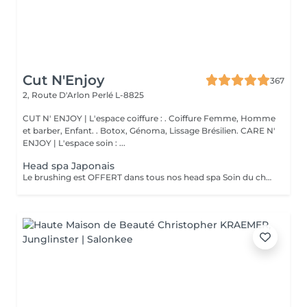
Cut N'Enjoy
367
2, Route D'Arlon
Perlé L-8825
CUT N' ENJOY | L'espace coiffure : . Coiffure Femme, Homme
et barber, Enfant. . Botox, Génoma, Lissage Brésilien. CARE N'
ENJOY | L'espace soin : ...
Head spa Japonais
Le brushing est OFFERT dans tous nos head spa Soin du cheveu, du cuir chevelu, massage du haut du corps et massage crânien sous les jet japonais