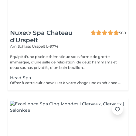
Nuxe® Spa Chateau
580
d'Urspelt
Am Schlass
Urspelt L-9774
Équipé d'une piscine thématique sous forme de grotte
immergée, d'une salle de relaxation, de deux hammams et
deux saunas privatifs, d'un bain bouillon...
Head Spa
Offrez à votre cuir chevelu et à votre visage une expérience de soin d'exception, au croisement de l'expertise capillaire et du savoir faire facialiste NUXE SPA. Les Head Spa NUXE SPA associent soins du cuir chevelu, massage crânien profond et gestuelle experte du visage pour apaiser les tensions, stimuler la microcirculation et révéler des cheveux plus brillants, une peau plus lisse et un teint lumineux. Un rituel holistique unique, alliant détente nerveuse intense, beauté des cheveux et éclat du visage, pour un bien-être global et durable.