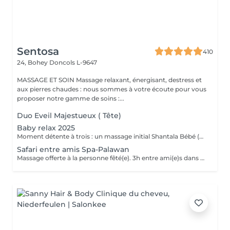
Sentosa
410
24, Bohey
Doncols L-9647
MASSAGE ET SOIN Massage relaxant, énergisant, destress et
aux pierres chaudes : nous sommes à votre écoute pour vous
proposer notre gamme de soins :...
Duo Eveil Majestueux ( Tête)
Baby relax 2025
Moment détente à trois : un massage initial Shantala Bébé (maximum 9 mois ) vous faites vous même le massage sur votre bébé et nous vous montrons la marche à suivre + 2 massages " Eveil Majestueux" de 20 min pour papa et maman + 4h de Spa -Privatif Palawan A votre disposition lit pour bébé Uniquement du Lundi au jeudi de 10h à 14h Possibilité de commander le repas de midi sauf le mardi .
Safari entre amis Spa-Palawan
Massage offerte à la personne fêté(e). 3h entre ami(e)s dans notre spa privatif Palawan avec jus frais offerts. Massage Eveil Majestueux de 20 min offerts à la personne fêté(e) avec les somptueux produits de la marque Africology.