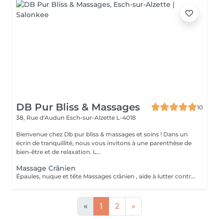
DB Pur Bliss & Massages
10
38, Rue d'Audun
Esch-sur-Alzette L-4018
Bienvenue chez Db pur bliss & massages et soins ! Dans un
écrin de tranquillité, nous vous invitons à une parenthèse de
bien-être et de relaxation. L...
Massage Crânien
Épaules, nuque et tête Massages crânien , aide à lutter contre les migraines , tensions et douleurs cervicales, tensions musculaire des trapèzes liées aux stress et mauvaises postures . Soûlage et détend et apaiser .
«
1
2
»