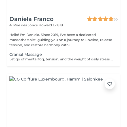
Daniela Franco
35
4, Rue des Joncs
Howald L-1818
Hello! I'm Daniela. Since 2019, I've been a dedicated
massotherapist, guiding you on a journey to unwind, release
tension, and restore harmony withi...
Cranial Massage
Let go of mental fog, tension, and the weight of daily stress with the Cranial Clarity Ritual calming head massage designed to clear your mind and soothe your nervous system. Through gentle pressure, intuitive touch, and mindful pacing, this ritual helps release built-up tension in the scalp, jaw, temples, and neck while encouraging deep mental stillness. This treatment is perfect for those seeking relief from headaches, mental fatigue, or emotional overload. Leave feeling lighter, clearer, and more groundedwith a renewed sense of mental space and inner serenity. For further questions please contact us.