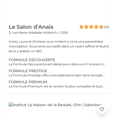
Le Salon d’Anais
255
3, rue Marie-Adelaïde
Hollerich L-2128
Anais, Laura et Doriane vous invitent à vivre une parenthèse
d'exception. Vous serez accueillis dans un cadre raffiné et feutré
pour y passer un déli...
FORMULE DECOUVERTE
La Formule Découverte est idéale pour découvrir l'univers du Head Spa et s'offrir un véritable moment de détente. Ce soin associe massage crânien par acupression, diffusion d'eau sous arche et ambiance sensorielle apaisante pour libérer les tensions et favoriser le lâcher-prise. Le cuir chevelu est revitalisé, l'esprit apaisé et les cheveux retrouvent douceur et légèreté. Le séchage des cheveux est inclus à la fin de la prestation. Parfaite pour une première expérience relaxante.
FORMULE PRESTIGE
La Formule Prestige offre une expérience bien-être complète, alliant soin du cuir chevelu, détente capillaire et soin du visage. Grâce à des techniques manuelles ciblées et à une atmosphère enveloppante, cette formule procure une relaxation profonde tout en sublimant la peau et les cheveux. Elle permet de relâcher les tensions, d'améliorer la circulation et de retrouver une sensation d'équilibre et d'harmonie. Le séchage des cheveux est inclus. Idéale pour s'accorder un moment de bien-être global.
FORMULE PREMIUM
La Formule Premium est la version la plus complète et la plus exclusive de l'expérience Head Spa. Elle reprend tous les bienfaits de la Formule Prestige, avec un soin visage complet, un soin capillaire approfondi et une relaxation globale, tout en y ajoutant un gommage du cuir chevelu, une diffusion de vapeur et un massage spécifique réalisé pendant le temps de pause. La vapeur permet d'optimiser l'efficacité des soins, de détendre les muscles en profondeur et de renforcer les bienfaits du massage crânien. Chaque étape est pensée pour offrir un moment d'exception, alliant performance, confort et lâcher-prise total. Le séchage des cheveux est inclus. Recommandée pour vivre l'expérience Head Spa dans sa version la plus luxueuse.