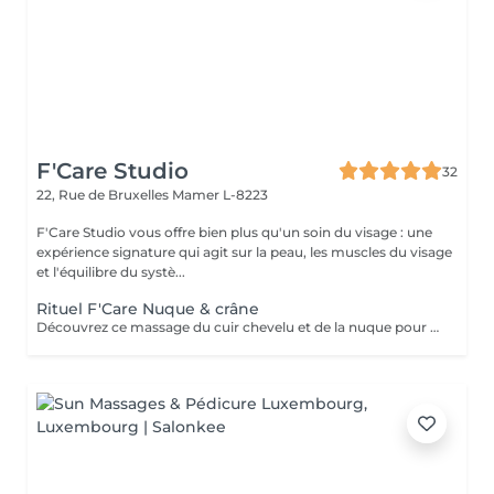
F'Care Studio
32
22, Rue de Bruxelles
Mamer L-8223
F'Care Studio vous offre bien plus qu'un soin du visage : une
expérience signature qui agit sur la peau, les muscles du visage
et l'équilibre du systè...
Rituel F'Care Nuque & crâne
Découvrez ce massage du cuir chevelu et de la nuque pour chasser les tensions physiques et mentales, combattre la fatigue et le stress. Modelage manuel du cuir chevelu sans huile, travail lent des muscles du cou, de la nuque sur-sollicités au quotidien. Les zones sensibles et tendues du crâne sont travaillés avec des techniques d'acupression et des instruments en pierre semi précieuse chauds afin de relaxer à la fois le corps et l'esprit et s'ancrer dans le moment présent. Réel lâcher prise en quelques instants. Les signes de fatigue sont estompés, le visage est parfaitement détendu.