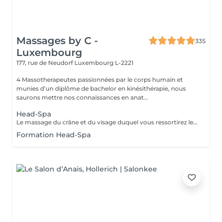
Massages by C -
335
Luxembourg
177, rue de Neudorf
Luxembourg L-2221
4 Massotherapeutes passionnées par le corps humain et
munies d'un diplôme de bachelor en kinésithérapie, nous
saurons mettre nos connaissances en anat...
Head-Spa
Le massage du crâne et du visage duquel vous ressortirez les cheveux propres. Association de l'utilisation du massage, de l'eau et de la vapeur afin de vous garantir une séance vraiment relaxante. Utilisation de l'huile essentielle adaptée à votre cuir chevelu après analyse. Contre-indications : Extentions, tissages et tresses plaquées. Attendre 72h après une coloration. Accord médical nécéssaire en cas de chimiothérapie/rémission. Merci de nous informer en cas de grossesse ou allaitement afin d'adapter les produits utilisés.
Formation Head-Spa