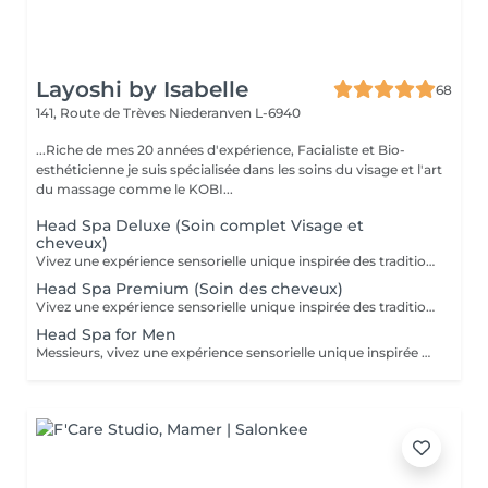
Layoshi by Isabelle
68
141, Route de Trèves
Niederanven L-6940
...Riche de mes 20 années d'expérience, Facialiste et Bio-
esthéticienne je suis spécialisée dans les soins du visage et l'art
du massage comme le KOBI...
Head Spa Deluxe (Soin complet Visage et
cheveux)
Vivez une expérience sensorielle unique inspirée des traditions anciennes japonaises dédiées au soin du corps et à l'apaisement de l'esprit. Le Head Spa combine soin des cheveux et du visage pour améliorer la revitalisation du cuir chevelu tout en favorisant la réduction du stress et la relaxation générale: - Démaquillage du visage - Massage du visage manuel "coup d'éclat" - Massage manuel des épaules, de la nuque et du cuir chevelu à l'huile précieuse et utilisation de différents outils - Fontaine d'eau chaude - Masque visage hydratant - Shampoing - Masque capillaire sous bain de vapeur + sérum - Massage des mains et des bras. - Crème + Sérum visage hydradants - Séchage des cheveux (15 minutes)
Head Spa Premium (Soin des cheveux)
Vivez une expérience sensorielle unique inspirée des traditions anciennes japonaises dédiées au soin du corps et à l'apaisement de l'esprit. Le Head Spa combine soin des cheveux et du visage pour améliorer la revitalisation du cuir chevelu tout en favorisant la réduction du stress et la relaxation générale: - Démaquillage du visage - Massage manuel des épaules, de la nuque et du cuir chevelu à l'huile précieuse et utilisation de différents outils - Fontaine d'eau chaude - Shampoing - Masque capillaire sous bain de vapeur + sérum - Massage des mains et des bras. - Séchage des cheveux (15 minutes)
Head Spa for Men
Messieurs, vivez une expérience sensorielle unique inspirée des traditions anciennes japonaises dédiées au soin du corps et à l'apaisement de l'esprit adapté à votre peau. Le Head Spa combine soin des cheveux et du visage pour améliorer la revitalisation du cuir chevelu tout en favorisant la réduction du stress et la relaxation générale: - Soin du visage (nettoyage, massage, masque et/ou soin de la barbe) - Massage manuel des épaules, de la nuque et du cuir chevelu à l'huile précieuse et utilisation de différents outils - Fontaine d'eau chaude - Shampoing - Sérum capillaire - Séchage des cheveux