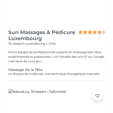
Sun Massages & Pédicure
21
Luxembourg
19, Raspert
Luxembourg L-2414
Notre équipe de professionnels experts en massage bien-être,
expérimentés et passionnés ( voir totalité des avis 5* sur Google
) est ravie de vous acc...
Massage de la Tête
Le Shiatsu de la tête est une technique énergétique manuelle du crâne, du visage et de la nuque qui permet d'harmoniser l'énergie dans les deux hémisphères du cerveau. Ce soin libère le flux de l'énergie subtile dans le corps, améliore la circulation. La technique consiste en la stimulation des points énergétiques de la zone par des petites pressions digitales et le drainage lymphatique pour évacuer les toxines par des mouvements glissés. Ce soin du visage est rajeunissant et très complet. Il permet de détoxifier la peau et de la rendre plus lisse et éclatante. Cette technique plonge le receveur dans une relaxation profonde qui renforce les capacités d'auto-guérison de l'organisme qui se ressource grâce au repos procuré par le soin. Le Shiatsu de la tête est indiqué dans les cas de : troubles du sommeil, stress, anxiété, nervosité, déprime, tristesse, tensions du cou et des épaules, fatigue oculaire et auditive, maux de tête, ...