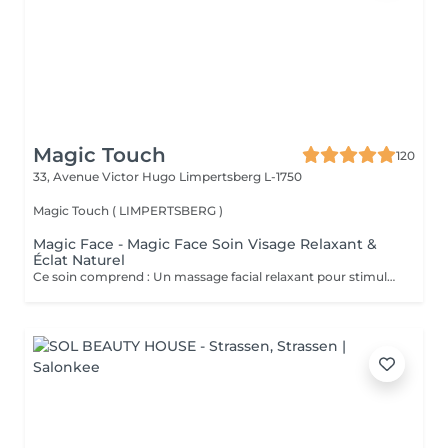
Magic Touch
120
33, Avenue Victor Hugo
Limpertsberg L-1750
Magic Touch ( LIMPERTSBERG )
Magic Face - Magic Face Soin Visage Relaxant &
Éclat Naturel
Ce soin comprend : Un massage facial relaxant pour stimuler la circulation sanguine, détendre les traits du visage et favoriser l'éclat naturel de la peau. Une exfoliation douce pour éliminer les cellules mortes et affiner le grain de peau. Une hydratation profonde pour nourrir et revitaliser la peau. Un masque à l'argile adapté à votre peau pour purifier, apaiser et redonner de l'éclat au teint. Les bienfaits : Peau plus douce et lumineuse Teint frais et éclatant Réduction des signes de fatigue Sensation profonde de détente et de bien-être Amélioration de la circulation et de l'oxygénation de la peau Prenez un moment pour vous et laissez votre peau retrouver tout son éclat naturel.