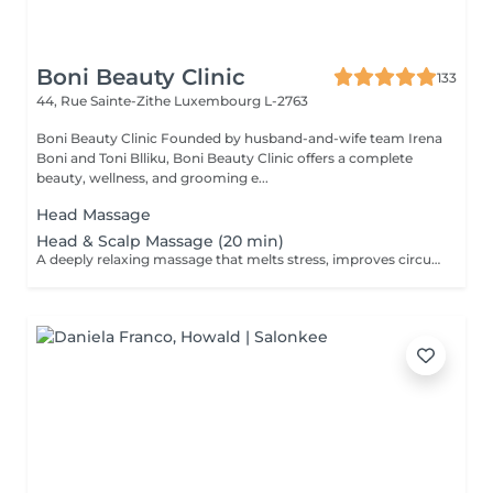
Boni Beauty Clinic
133
44, Rue Sainte-Zithe
Luxembourg L-2763
Boni Beauty Clinic Founded by husband-and-wife team Irena
Boni and Toni Blliku, Boni Beauty Clinic offers a complete
beauty, wellness, and grooming e...
Head Massage
Head & Scalp Massage (20 min)
A deeply relaxing massage that melts stress, improves circulation, and leaves you recharged and focused. Indulge in luxury, even on your lunch break. Quick, effective treatments designed to refresh your face, mind, and mood all within 30 to 60 minutes. Ideal for: Professionals, busy moms, and anyone seeking a touch of luxury between meetings. Available weekdays from 11:30 to 14:30