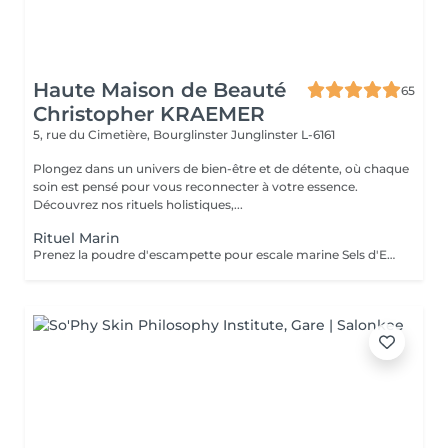
Haute Maison de Beauté
65
Christopher KRAEMER
5, rue du Cimetière, Bourglinster
Junglinster L-6161
Plongez dans un univers de bien-être et de détente, où chaque
soin est pensé pour vous reconnecter à votre essence.
Découvrez nos rituels holistiques,...
Rituel Marin
Prenez la poudre d'escampette pour escale marine Sels d'Epsom, algues, poudre de pierres précieuses, huiles essentielles de Lédon De Groenland, c'est tout un programme qui vous attend afin de vous reminéraliser, vous purifier mais aussi vous détendre et à la fois vous énergiser Véritable moment de relaxation complète. Sauna infrarouge, Massage shiatsu, bol d'air jacquier, douche. Onction du huiles précieuses, hammam crânien, facial et respiratoire, bains rythmés avec méditation guidée, exercices de sophrologie, shampooing, pose de masque et massage crânien, rituel de la cascade, rinçage à l'infusion de plantes qui clôture le soin. Le soin ne comprend pas le brushing