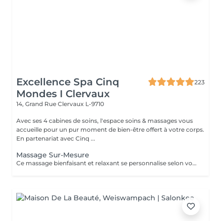
Excellence Spa Cinq
223
Mondes I Clervaux
14, Grand Rue
Clervaux L-9710
Avec ses 4 cabines de soins, l'espace soins & massages vous
accueille pour un pur moment de bien-être offert à votre corps.
En partenariat avec Cinq ...
Massage Sur-Mesure
Ce massage bienfaisant et relaxant se personnalise selon vos envies, vous permettant de choisir les zones du corps que vous souhaitez détendre grâce aux mains expertes de votre praticienne. La durée de la prestation (30min ou 40min) inclut l'installation et le temps de relaxation intégré à nos soins (10min).