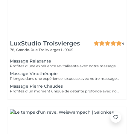
LuxStudio Troisvierges
4
78, Grande-Rue
Troisvierges L-9905
Massage Relaxante
Profitez d'une expérience revitalisante avec notre massage relaxant de 40, 60 ou 90 minutes. Nos esthéticiennes utiliseront des techniques douces pour soulager les tensions musculaires, procurant une sensation de tranquillité. Le temps de préparation et d'installation de la cliente est inclus dans la période choisie, garantissant que chaque minute soit consacrée à votre bien-être. Profitez de ce moment pour rajeunir corps et esprit.
Massage Vinothérapie
Plongez dans une expérience luxueuse avec notre massage Vinothérapie de 40, 60 ou 90 minutes. Nos Esthetcienne experts utiliseront des techniques spécifiques, combinant les bienfaits du raisin pour apaiser vos muscles et offrir une sensation de détente profonde. Le temps de préparation et d'installation de la cliente est inclus dans la durée sélectionnée, garantissant une expérience dédiée à votre bien-être. Laissez-vous emporter par ce moment de délice, revitalisant à la fois votre corps et votre esprit.
Massage Pierre Chaudes
Profitez d'un moment unique de détente profonde avec notre massage aux pierres chaudes, disponible en séances de 60 ou 90 minutes. Nos esthéticiennes spécialisées appliquent des pierres de basalte chauffées stratégiquement le long du corps, en combinant des mouvements doux et des techniques traditionnelles de massage. La chaleur des pierres pénètre profondément dans les muscles, favorisant la détente et le soulagement des tensions. En plus des bienfaits physiques, tels que l'amélioration de la circulation sanguine et le soulagement des douleurs musculaires, la thérapie contribue à l'équilibre mental en réduisant le stress et l'anxiété. La combinaison unique de chaleur et de massage offre une expérience thérapeutique complète, revitalisant à la fois le corps et l'esprit. Laissez-vous envelopper par la chaleur réconfortante des pierres et embarquez pour un voyage vers le bien-être total. Le temps de préparation et d'installation de la cliente est inclus dans la période choisie, garantissant que chaque minute soit dédiée à votre bien-être.