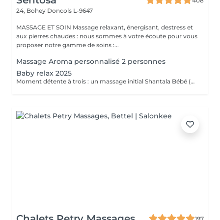
Sentosa
408
24, Bohey
Doncols L-9647
MASSAGE ET SOIN Massage relaxant, énergisant, destress et
aux pierres chaudes : nous sommes à votre écoute pour vous
proposer notre gamme de soins :...
Massage Aroma personnalisé 2 personnes
Baby relax 2025
Moment détente à trois : un massage initial Shantala Bébé (maximum 9 mois ) vous faites vous même le massage sur votre bébé et nous vous montrons la marche à suivre + 2 massages " Eveil Majestueux" de 20 min pour papa et maman + 4h de Spa -Privatif Palawan A votre disposition lit pour bébé Uniquement du Lundi au jeudi de 10h à 14h Possibilité de commander le repas de midi sauf le mardi .
Chalets Petry Massages
197