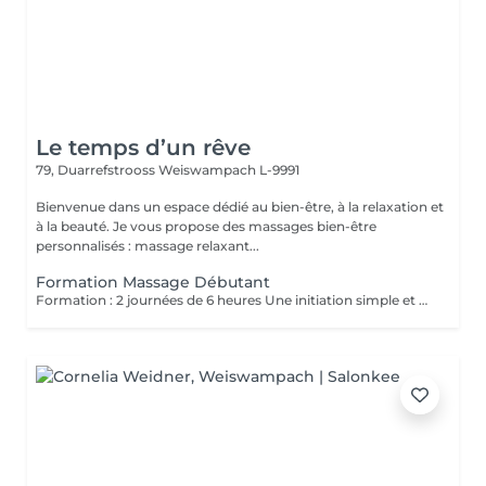
Le temps d’un rêve
79, Duarrefstrooss
Weiswampach L-9991
Bienvenue dans un espace dédié au bien-être, à la relaxation et
à la beauté. Je vous propose des massages bien-être
personnalisés : massage relaxant...
Formation Massage Débutant
Formation : 2 journées de 6 heures Une initiation simple et accessible aux bases du massage (effleurages, pétrissages) pour développer le toucher bienveillant, la confiance en soi et offrir une détente immédiate. Créée pour les débutants. Cours en présentiel, pratique et théorie.