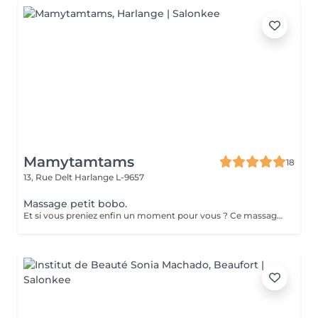
Mamytamtams
18
13, Rue Delt
Harlange L-9657
Massage petit bobo.
Et si vous preniez enfin un moment pour vous ? Ce massage ciblé est idéal pour soulager les petits maux du quotidien : tensions dans le dos, nuque raide, fatigue accumulée ou stress qui s'installe. En quelques instants, le corps se relâche, les zones douloureuses s'apaisent et vous retrouvez une sensation de légèreté. Un soin simple, efficace et profondément libérateur. Une fois testé, difficile de s'en passer Réservez votre moment de bien-être dès maintenant et offrez à votre corps l'attention qu'il mérite.