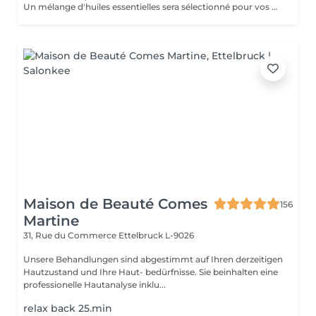
Un mélange d'huiles essentielles sera sélectionné pour vos besoins physiques. Un massage thérapeutique utilisant une technique spéciale pour drainer les poches de rétention d'eau et de liquide lymphatique. Ce traitement est conçu pour aider à stimuler la circulation et augmenter la capacité du corps à éliminer les toxines et à absorber les nutriments. Votre choix préféré d'huiles essentielles peut être sélectionné à l'arrivée.
Maison de Beauté Comes
156
Martine
31, Rue du Commerce
Ettelbruck L-9026
Unsere Behandlungen sind abgestimmt auf Ihren derzeitigen
Hautzustand und Ihre Haut- bedürfnisse. Sie beinhalten eine
professionelle Hautanalyse inklu...
relax back 25.min