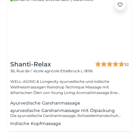
Shanti-Relax
52
36, Rue de l`école agricole
Ettelbruck L-9016
WELL-AGING & Longevity ayurvedische und indische
Wellnessmassagen Raindrop Technique Massage mit
ätherischen Ölen von Young Living Aromaölmassage Ene...
Ayurvedische Garshanmassage
ayurvedische Garshanmassage mit Ölpackung
Die ayurvedische Garshanmassage, Rohseidenhandschuhmassage, ist eine Trockenmassage mit Seidenhandschuhen aus reiner Rohseide, ungefärbt und unbehandelt.
Indische Kopfmassage