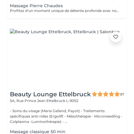
Massage Pierre Chaudes
Profitez d'un moment unique de détente profonde avec notre massage aux pierres chaudes, disponible en séances de 60 ou 90 minutes. Nos esthéticiennes spécialisées appliquent des pierres de basalte chauffées stratégiquement le long du corps, en combinant des mouvements doux et des techniques traditionnelles de massage. La chaleur des pierres pénètre profondément dans les muscles, favorisant la détente et le soulagement des tensions. En plus des bienfaits physiques, tels que l'amélioration de la circulation sanguine et le soulagement des douleurs musculaires, la thérapie contribue à l'équilibre mental en réduisant le stress et l'anxiété. La combinaison unique de chaleur et de massage offre une expérience thérapeutique complète, revitalisant à la fois le corps et l'esprit. Laissez-vous envelopper par la chaleur réconfortante des pierres et embarquez pour un voyage vers le bien-être total. Le temps de préparation et d'installation de la cliente est inclus dans la période choisie, garantissant que chaque minute soit dédiée à votre bien-être.
Beauty Lounge Ettelbruck
97
5A, Rue Prince Jean
Ettelbruck L-9052
- Soins du visage (Maria Galland, Payot) - Traitements
spécifiques anti-rides (Ergolift - Mésothérapie - Microneedling -
Colplasma -Luminothérapie) - ...
Massage classique 50 min