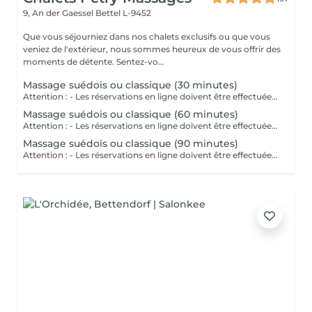
9, An der Gaessel
Bettel L-9452
Que vous séjourniez dans nos chalets exclusifs ou que vous
veniez de l'extérieur, nous sommes heureux de vous offrir des
moments de détente. Sentez-vo...
Massage suédois ou classique (30 minutes)
Attention : - Les réservations en ligne doivent être effectuées au moins 24 heures à l'avance. - Si vous souhaitez réserver un massage à court terme (moins de 24 heures à l'avance), veuillez appeler le +49 173 390 20 62. - Si vous devez annuler le massage, nous vous demandons de le faire au moins 24 heures à l' l'avance, sinon nous devrons facturer 70 % du prix des massages. - Les employés et les horaires peuvent être adaptés si nécessaire, après consultation avec vous. Le massage suédois est une technique de massage dynamique qui vise à dissoudre les tensions et à raffermir les muscles et les articulations. Son effet tonifiant et relaxant favorise la circulation sanguine et lymphatique ainsi que l'élimination des toxines.
Massage suédois ou classique (60 minutes)
Attention : - Les réservations en ligne doivent être effectuées au moins 24 heures à l'avance. - Si vous souhaitez réserver un massage à court terme (moins de 24 heures à l'avance), veuillez appeler le +49 173 390 20 62. - Si vous devez annuler le massage, nous vous demandons de le faire au moins 24 heures à l'avance, sinon nous devrons facturer 70 % du prix des massages. - Les employés et les horaires peuvent être adaptés si nécessaire, après consultation avec vous. Le massage suédois est une technique de massage dynamique qui vise à dissoudre les tensions et à raffermir les muscles et les articulations. Son effet tonifiant et relaxant favorise la circulation sanguine et lymphatique ainsi que l'élimination des toxines.
Massage suédois ou classique (90 minutes)
Attention : - Les réservations en ligne doivent être effectuées au moins 24 heures à l'avance. - Si vous souhaitez réserver un massage à court terme (moins de 24 heures à l'avance), veuillez appeler le +49 173 390 20 62. - Si vous devez annuler le massage, nous vous demandons de le faire au moins 24 heures à l'avance, sinon nous devrons facturer 70 % du prix des massages. - Les employés et les horaires peuvent être adaptés si nécessaire, après consultation avec vous. Le massage suédois est une technique de massage dynamique qui vise à dissoudre les tensions et à raffermir les muscles et les articulations. Son effet tonifiant et relaxant favorise la circulation sanguine et lymphatique ainsi que l'élimination des toxines.