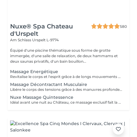
Nuxe® Spa Chateau
580
d'Urspelt
Am Schlass
Urspelt L-9774
Équipé d'une piscine thématique sous forme de grotte
immergée, d'une salle de relaxation, de deux hammams et
deux saunas privatifs, d'un bain bouillon...
Massage Energétique
Revitalise le corps et l'esprit grâce à de longs mouvements amples et rythmés s'inspirant du flux des vagues. Geste après geste, il infuse le corps d'une nouvelle énergie.
Massage Décontractant Musculaire
Libère le corps des tensions grâce à des manuvres profondes ponctuées d'étirements et de pressions ciblées. Le soin idéal pour une détente profonde et propice à soulager les courbatures.
Nuxe Massage Quintessence
Idéal avant une nuit au Château, ce massage exclusif fait la part belle aux effluves de lavande et de figue, signatures du lieu. Allongé sur un coussin de lavande, le soin débutera au son d'un carillon, faisant ensuite place à un massage du corps enveloppant. L'utilisation de la pierre d'améthyste permettra de calmer les dernières tensions.