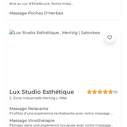
être au cur d'Ettelbruck. Notre missi...
Massage Poches D'Herbes
Lux Studio Esthétique
112
2, Zone Industrielle
Mertzig L-9166
Massage Relaxante
Profitez d'une expérience revitalisante avec notre massage relaxant de 40, 60 ou 90 minutes. Nos esthéticiennes utiliseront des techniques douces pour soulager les tensions musculaires, procurant une sensation de tranquillité. Le temps de préparation et d'installation de la cliente est inclus dans la période choisie, garantissant que chaque minute soit consacrée à votre bien-être. Profitez de ce moment pour rajeunir corps et esprit.
Massage Vinothérapie
Plongez dans une expérience luxueuse avec notre massage Vinothérapie de 40, 60 ou 90 minutes. Nos Esthetcienne experts utiliseront des techniques spécifiques, combinant les bienfaits du raisin pour apaiser vos muscles et offrir une sensation de détente profonde. Le temps de préparation et d'installation de la cliente est inclus dans la durée sélectionnée, garantissant une expérience dédiée à votre bien-être. Laissez-vous emporter par ce moment de délice, revitalisant à la fois votre corps et votre esprit.