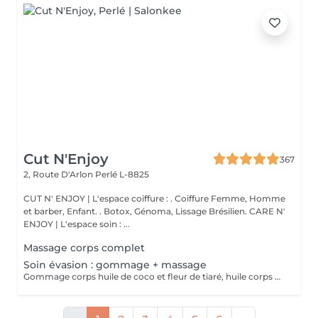
Cut N'Enjoy
367
2, Route D'Arlon
Perlé L-8825
CUT N' ENJOY | L'espace coiffure : . Coiffure Femme, Homme
et barber, Enfant. . Botox, Génoma, Lissage Brésilien. CARE N'
ENJOY | L'espace soin : ...
Massage corps complet
Soin évasion : gommage + massage
Gommage corps huile de coco et fleur de tiaré, huile corps de modelage et le lait corps sublimateur. Fragrances suaves et paradisiaque.