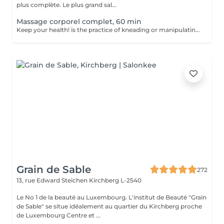
plus complète. Le plus grand sal...
Massage corporel complet, 60 min
Keep your health! is the practice of kneading or manipulating a person's muscles and other soft-tissue in order to reduce stress, reduce muscle pain, increase relaxation and improve the work of the immune system. Age restrictions: there are no age restrictions for this procedure. Post procedure recommendations: do not do sport and any sharp movements 2-3 hours after the procedure. Frequency: 1-2 times per week, 10 times in total. Repeat once in 3-6 months.
Grain de Sable
272
13, rue Edward Steichen
Kirchberg L-2540
Le No 1 de la beauté au Luxembourg. L'institut de Beauté "Grain
de Sable" se situe idéalement au quartier du Kirchberg proche
de Luxembourg Centre et ...