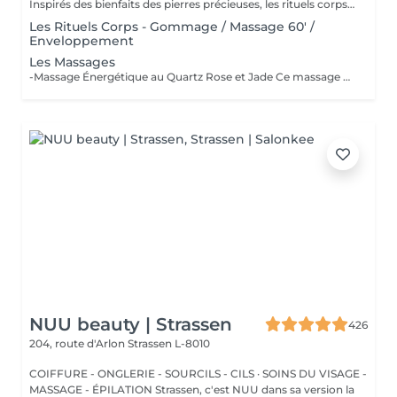
Inspirés des bienfaits des pierres précieuses, les rituels corps Gemology associent techniques de massage expertes et actifs minéraux pour offrir un moment de détente absolue. Chaque soin est conçu pour rééquilibrer, hydrater, raffermir ou détoxifier la peau, tout en apaisant le corps et l'esprit. Une expérience sensorielle unique, où luxe et efficacité se rencontrent pour révéler l'éclat naturel de votre peau.
Les Rituels Corps - Gommage / Massage 60' /
Enveloppement
Les Massages
-Massage Énergétique au Quartz Rose et Jade Ce massage unique associe la puissance vibratoire des pierres précieuses à des manuvres profondes et relaxantes. Grâce au quartz rose et au jade, il rééquilibre les énergies, relâche les tensions et réveille l'éclat intérieur. Un véritable soin holistique, pour le corps et l'esprit. -Massage Ressourçant Future Maman Spécialement conçu pour accompagner la femme enceinte en douceur, ce massage soulage les tensions, améliore la circulation et procure une profonde sensation de bien-être. Réalisé avec des mouvements enveloppants et des produits adaptés, il offre un moment précieux de connexion avec soi et avec bébé.
NUU beauty | Strassen
426
204, route d'Arlon
Strassen L-8010
COIFFURE - ONGLERIE - SOURCILS - CILS · SOINS DU VISAGE -
MASSAGE - ÉPILATION Strassen, c'est NUU dans sa version la