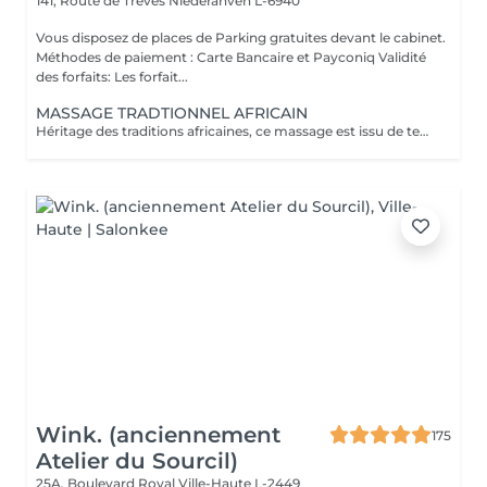
141, Route de Trèves
Niederanven L-6940
Vous disposez de places de Parking gratuites devant le cabinet.
Méthodes de paiement : Carte Bancaire et Payconiq Validité
des forfaits: Les forfait...
MASSAGE TRADTIONNEL AFRICAIN
Héritage des traditions africaines, ce massage est issu de techniques ancestrales transmises de mère en fille au fil des générations. Pratiqué comme un rituel de bien-être, il associe gestes profonds et rythmiques pour libérer les tensions, stimuler la circulation et rétablir l'harmonie entre le corps et l'esprit. Il procure une relaxation intense et une sensation de vitalité durable.
Wink. (anciennement
175
Atelier du Sourcil)
25A, Boulevard Royal
Ville-Haute L-2449