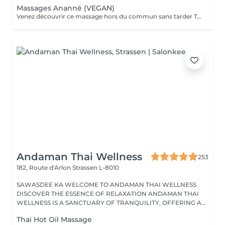
Massages Ananné (VEGAN)
Venez découvrir ce massage hors du commun sans tarder Tout d'abord nous utilisons une huile végétale et pure puis nous massons l'ensemble du corps en alternant brosses et pierres. Relaxation assurée ! Le corps est détendu et tonifié.
Andaman Thai Wellness
253
182, Route d'Arlon
Strassen L-8010
SAWASDEE KA WELCOME TO ANDAMAN THAI WELLNESS
DISCOVER THE ESSENCE OF RELAXATION ANDAMAN THAI
WELLNESS IS A SANCTUARY OF TRANQUILITY, OFFERING A
RANGE...
Thai Hot Oil Massage