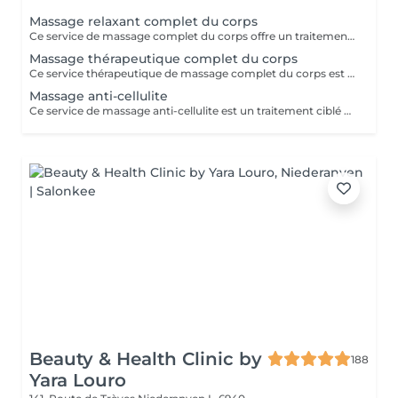
Massage relaxant complet du corps
Ce service de massage complet du corps offre un traitement complet et relaxant conçu pour travailler sur tout le corps : cou, épaules, dos, bras, mains, jambes, pieds. Il utilise des techniques fluides à moyenne pression pour relâcher la tension musculaire, améliorer la flexibilité et favoriser la relaxation profonde, ce qui le rend idéal pour soulager le stress, les douleurs quotidiennes ou simplement rétablir l'équilibre après une semaine chargée.
Massage thérapeutique complet du corps
Ce service thérapeutique de massage complet du corps est une séance ciblée et axée sur le traitement qui aborde la tension musculaire spécifique, les déséquilibres posturaux et les schémas de douleur chronique dans tout le corps. En utilisant des techniques plus profondes et ciblées telles que la libération myofasciale, le travail au point de déclenchement et l'étirement des fibres croisées, il vise à corriger les restrictions musculaires, à améliorer la mobilité articulaire et à restaurer le mouvement fonctionnel, ce qui le rend idéal pour les personnes souffrant d'inconfort récurrent ou de modes de vie actifs. Principaux avantages Soulage la tension musculaire chronique et la douleur, en particulier dans le cou, les épaules, le dos, les hanches et les jambes, en travaillant sur les tissus profonds et les points de déclenchement. Améliore la posture et la mobilité des articulations en relâchant les muscles tendus et le fascia, aidant le corps à bouger plus librement et avec moins de fatigue. Favorise la récupération et la performance des blessures en réduisant la raideur musculaire, en améliorant la circulation et en raccourcissant le temps de récupération après l'activité physique.
Massage anti-cellulite
Ce service de massage anti-cellulite est un traitement ciblé et stimulant conçu pour améliorer l'apparence et la texture de la peau généralement affectée par la cellulite, en particulier sur les cuisses, les hanches, les fesses et parfois l'abdomen. En utilisant des techniques fermes et rythmiques telles que le pétrissage profond, le drainage lymphatique et les pressions circulaires, il vise à briser les dépôts graisseux, à stimuler la circulation et à encourager l'élimination des fluides et des toxines retenus du tissu. Principaux avantages : Aide à réduire l'apparence visible de la cellulite en améliorant le flux sanguin et le drainage lymphatique dans les zones ciblées. Soutient une peau plus lisse et plus ferme en encourageant la dégradation des dépôts graisseux et en réduisant la rétention d'eau. Favorise une meilleure circulation et une meilleure désintoxication, ce qui peut laisser la peau plus douce, plus tonique et moins de fossettes au fil du temps avec des séances régulières.
Beauty & Health Clinic by
188
Yara Louro