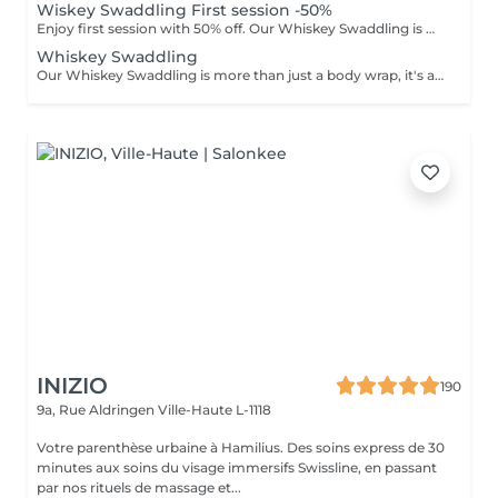
Wiskey Swaddling First session -50%
Enjoy first session with 50% off. Our Whiskey Swaddling is more than just a body wrap, it's a full-body ritual designed to detox, tone, and deeply nourish your skin. We tailor the wrap to your needs using active-rich formulas, then wrap you in bandages, film, and warmth to boost results. The gentle contrast in temperature combined with potent actives works wonders and the results speak for themselves: Benefits: -Body detox & inch loss -Firmer, smoother skin -Improved tone & circulation
Whiskey Swaddling
Our Whiskey Swaddling is more than just a body wrap, it's a full-body ritual designed to detox, tone, and deeply nourish your skin. We tailor the wrap to your needs using active-rich formulas, then wrap you in bandages, film, and warmth to boost results. The gentle contrast in temperature combined with potent actives works wonders and the results speak for themselves: Benefits: -Body detox & inch loss -Firmer, smoother skin -Improved tone & circulation
INIZIO
190
9a, Rue Aldringen
Ville-Haute L-1118
Votre parenthèse urbaine à Hamilius. Des soins express de 30
minutes aux soins du visage immersifs Swissline, en passant
par nos rituels de massage et...