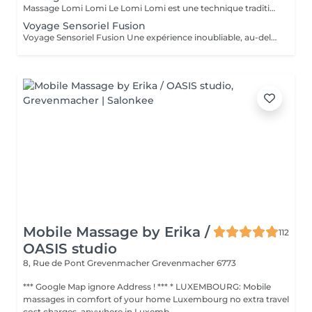
Massage Lomi Lomi Le Lomi Lomi est une technique traditionnelle hawaïenne qui va bien au-delà du simple toucher c'est une invitation à l'harmonie entre le corps, l'esprit et l'âme. Avec des mouvements longs, fluides et rythmés, rappelant le va-et-vient des vagues de l'océan, le praticien enveloppe le corps avec ses mains et ses avant-bras, créant une expérience d'accueil profond. Bienfaits : Relaxation profonde Soulagement des tensions musculaires Amélioration de la circulation et de l'énergie vitale Sensation de légèreté, de renouveau et de bien-être Un véritable câlin sous forme de soin.
Voyage Sensoriel Fusion
Voyage Sensoriel Fusion Une expérience inoubliable, au-delà du massage Plus qu'un simple massage, c'est une véritable expérience immersive qui invite à l'harmonie entre le corps, l'esprit et l'âme. Grâce à des mouvements longs, fluides et enveloppants, associés à la puissance de la luminothérapie, de l'aromathérapie, de la musicothérapie et de l'alignement des chakras, vous êtes transporté(e) dans un univers unique de détente et de connexion intérieure. Les bienfaits : Libération des tensions physiques et mentales Réduction immédiate du stress Circulation d'énergie et sensation de vitalité Bien-être profond, légèreté et renouveau Une expérience inoubliable comme un voyage qui réveille tous vos sens.
Mobile Massage by Erika /
112
OASIS studio
8, Rue de Pont Grevenmacher
Grevenmacher 6773
*** Google Map ignore Address ! *** * LUXEMBOURG: Mobile
massages in comfort of your home Luxembourg no extra travel
cost charges, anywhere in Luxemb...