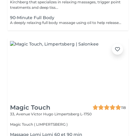
Kirchberg that specializes in relaxing massages, trigger point
treatments and deep tiss...
90-Minute Full Body
A deeply relaxing full body massage using oil to help release tension, calm the nervous system, and restore overall wellbeing. The treatment typically includes the feet, legs (front and back), back, arms, shoulders, and neck. Pressure and focus areas can be adjusted according to your needs and preferences and discussed before the session.
Magic Touch
118
33, Avenue Victor Hugo
Limpertsberg L-1750
Magic Touch ( LIMPERTSBERG )
Massage Lomi Lomi 60 et 90 min