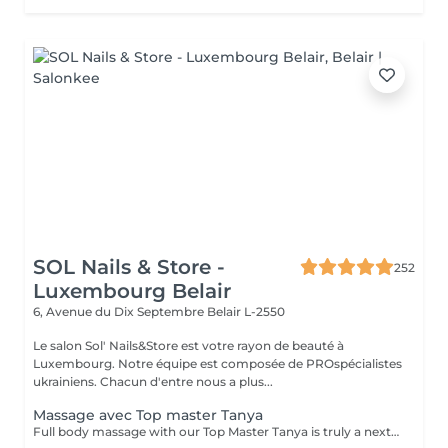
SOL Nails & Store -
252
Luxembourg Belair
6, Avenue du Dix Septembre
Belair L-2550
Le salon Sol' Nails&Store est votre rayon de beauté à
Luxembourg. Notre équipe est composée de PROspécialistes
ukrainiens. Chacun d'entre nous a plus...
Massage avec Top master Tanya
Full body massage with our Top Master Tanya is truly a next-level experience. With more than 10 years of professional experience, she has an exceptional understanding of the body and its individual needs. Tanya adapts her technique exactly to what your body requires, often sensing it even before you do. This type of massage is designed to release tension, improve circulation, and promote deep relaxation. The treatment typically focuses on the back, shoulders, arms, legs, and other key tension areas, using smooth, flowing, and soothing massage techniques. Result: a feeling of lightness, relaxation, and renewed body comfort. Recommended frequency: from once a week to once a month, depending on your personal needs and stress level.