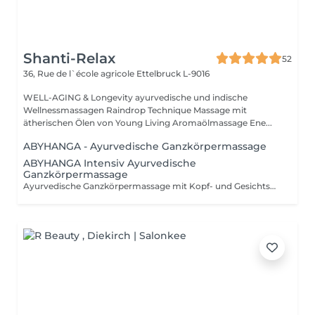
Shanti-Relax
52
36, Rue de l`école agricole
Ettelbruck L-9016
WELL-AGING & Longevity ayurvedische und indische
Wellnessmassagen Raindrop Technique Massage mit
ätherischen Ölen von Young Living Aromaölmassage Ene...
ABYHANGA - Ayurvedische Ganzkörpermassage
ABYHANGA Intensiv Ayurvedische
Ganzkörpermassage
Ayurvedische Ganzkörpermassage mit Kopf- und Gesichtsmassage, entspannendem Fussbad : Die « Königin » der Massagen