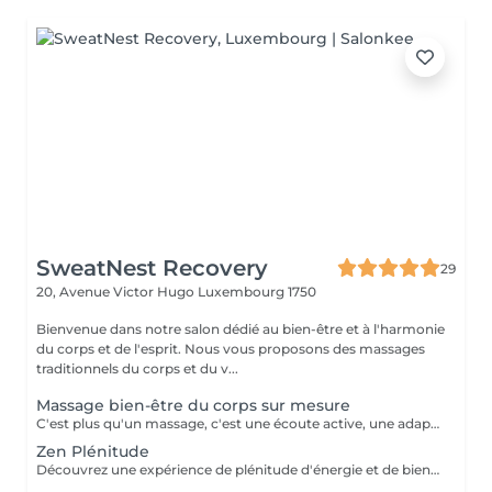
SweatNest Recovery
29
20, Avenue Victor Hugo
Luxembourg 1750
Bienvenue dans notre salon dédié au bien-être et à l'harmonie
du corps et de l'esprit. Nous vous proposons des massages
traditionnels du corps et du v...
Massage bien-être du corps sur mesure
C'est plus qu'un massage, c'est une écoute active, une adaptation précise, et une maîtrise de chaque mouvement pour transcender votre expérience de bien-être. Il est créé uniquement pour vous, pour répondre pleinement à vos aspirations de bien-être. Il pourra être personnalisé selon vos besoins et problématique du moment : stress, postures inconfortables au travail, position assise prolongée, des efforts sportifs intenses ou autres. Avant de commencer la séance de massage sur mesure, nous définissons ensemble les zones du corps à privilégier, le type de technique et pression à exercer (doux, profond, enveloppant, énergétique) afin de m'adapter au mieux à votre besoin du moment. Invitez le luxe d'un soin sur-mesure dans votre vie et octroyez vous une halte bien-être inégalée!
Zen Plénitude
Découvrez une expérience de plénitude d'énergie et de bien-être avec une alliance parfaite du massage relaxant du corps de 60 minutes et réflexologie plantaire de 30 minutes. Plongez-vous dans les sensations de bien-être et de sérénité grâce aux mouvements lents et enveloppants et des parfums délicats des huiles. Ce massage relaxant procure le relâchement des tensions musculaires et l'apaisement de l'esprit. Poursuivez l'expérience avec une demi-heure consacrée à vos pieds, véritable relais de l'équilibre et de l'harmonie global. Le travail délicat sur les zones réflexes des pieds permet rétablir une libre circulation d'énergie dans votre corps et une synergie de fonctionnement des organes internes. Offrez-vous une combinaison idéale pour une détente profonde, libération de stress et l'harmonie intérieure.