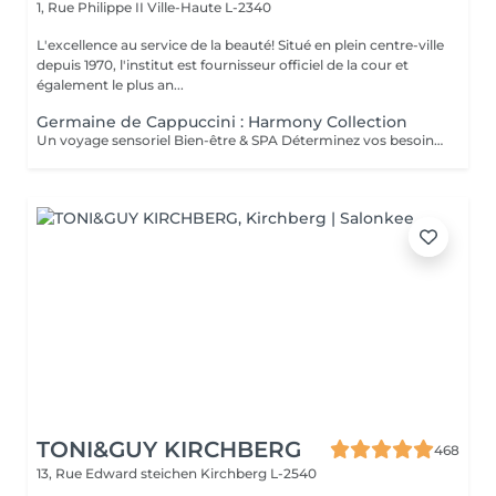
1, Rue Philippe II
Ville-Haute L-2340
L'excellence au service de la beauté! Situé en plein centre-ville
depuis 1970, l'institut est fournisseur officiel de la cour et
également le plus an...
Germaine de Cappuccini : Harmony Collection
Un voyage sensoriel Bien-être & SPA Déterminez vos besoins à l'aide des 4 huiles essentielles ACTIMOOD.Pure sensation- Balance sensation- Zen sensation- Power sensation Exfoliation du corps -massage du corps- massage du cuir chevelu si souhaité- Laissez-vous emporter dans un voyage sensoriel grâce à un soin corporel adapté à vos besoins.
TONI&GUY KIRCHBERG
468
13, Rue Edward steichen
Kirchberg L-2540