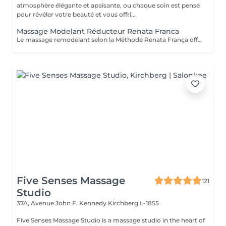
atmosphère élégante et apaisante, ou chaque soin est pensé
pour révéler votre beauté et vous offri...
Massage Modelant Réducteur Renata Franca
Le massage remodelant selon la Méthode Renata França offre des résultats surprenants, car il a été conçu pour remodeler les adipocytes, c'est-à-dire déplacer la graisse vers les zones appropriées et ainsi mieux dessiner les contours du corps. Le pétrissage et les glissements ne sont que quelques-unes des manuvres qui promettent de redessiner la silhouette et d'offrir des courbes plus harmonieuses.
Five Senses Massage
121
Studio
37A, Avenue John F. Kennedy
Kirchberg L-1855
Five Senses Massage Studio is a massage studio in the heart of