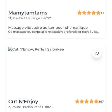
Mamytamtams
18
13, Rue Delt
Harlange L-9657
Massage vibratoire au tambour chamanique
Ce massage du corps allie relaxation profonde et travail vibratoire. Grâce au tambour chamanique qui roule délicatement sur le corps, les vibrations pénètrent en profondeur et agissent sur les tensions physiques et énergétiques. Ce soin permet de : relâcher les tensions du corps apaiser les douleurs articulaires et inflammatoires accompagner les douleurs chroniques réharmoniser l'énergie du corps La vibration du tambour agit comme une onde qui traverse le corps, aidant à débloquer, détendre et rééquilibrer. Un soin puissant qui invite le corps à se libérer, se détendre et retrouver son harmonie naturelle.
Cut N'Enjoy
367
2, Route D'Arlon
Perlé L-8825