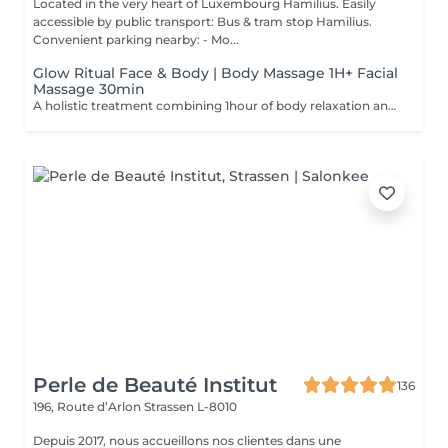
Located in the very heart of Luxembourg Hamilius. Easily
accessible by public transport: Bus & tram stop Hamilius.
Convenient parking nearby: - Mo...
Glow Ritual Face & Body | Body Massage 1H+ Facial
Massage 30min
A holistic treatment combining 1hour of body relaxation and 30min of facial massage for complete rejuvenation. Why clients choose it: - Full relaxation - Skin + body experience - Signature SPA feeling
Perle de Beauté Institut
136
196, Route d’Arlon
Strassen L-8010
Depuis 2017, nous accueillons nos clientes dans une