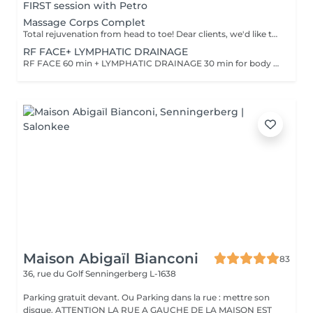
FIRST session with Petro
Massage Corps Complet
Total rejuvenation from head to toe! Dear clients, we'd like to draw your attention to the fact that the actual massage time is indicated in parentheses next to the name of the massage. The duration list on the website includes time for room and client preparation. We strive to provide you with the highest quality and comfort. Thank you for your understanding. WHAT IS FULL BODY MASSAGE? It's a comprehensive massage that targets all major muscle groups, relieving stress, tension, and fatigue throughout the entire body. Using a combination of techniques, this treatment boosts circulation, relaxes the nervous system, and restores your natural energy balance. Ideal for those needing a full reset for both body and mind.
RF FACE+ LYMPHATIC DRAINAGE
RF FACE 60 min + LYMPHATIC DRAINAGE 30 min for body Your face lifts. Your body drains. Two systems working together to provide the full experience.
Maison Abigaïl Bianconi
83
36, rue du Golf
Senningerberg L-1638
Parking gratuit devant. Ou Parking dans la rue : mettre son
disque. ATTENTION LA RUE A GAUCHE DE LA MAISON EST