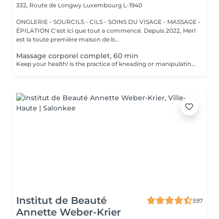
332, Route de Longwy
Luxembourg L-1940
ONGLERIE - SOURCILS - CILS - SOINS DU VISAGE - MASSAGE -
ÉPILATION C'est ici que tout a commencé. Depuis 2022, Merl
est la toute première maison de b...
Massage corporel complet, 60 min
Keep your health! is the practice of kneading or manipulating a person's muscles and other soft-tissue in order to reduce stress, reduce muscle pain, increase relaxation and improve the work of the immune system. Benefits of getting a full body massage: - reduces stress - relaxing - improves blood circulation - improves body immune system How is full body massage done? - head and neck are massaged - shoulders and back are massaged - hands and arms are massaged - feet and legs are massaged - belly is massaged Age restrictions: there are no age restrictions for this procedure. Post procedure recommendations: do not do sport and any sharp movements 2-3 hours after the procedure. Frequency: 1-2 times per week, 10 times in total. Repeat once in 3-6 months.
Institut de Beauté
597
Annette Weber-Krier