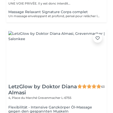
UNE VOIE PRIVÉE. Il y est donc interdit...
Massage Relaxant Signature Corps complet
Un massage enveloppant et profond, pensé pour relâcher les tensions physiques et mentales. La gestuelle est adaptée à votre corps et à votre état du moment, pour une détente globale et durable. Ce soin peut être complété par un massage ciblé (nuque-crâne ou pieds) pour une expérience encore plus personnalisée.
LetzGlow by Doktor Diana
63
Almasi
4, Place du Marché
Grevenmacher L-6755
Flexibilität - Intensive Ganzkörper Öl-Massage
gegen den gespannten Muskeln