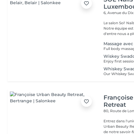
Luxembou
6, Avenue du Di
Le salon Sol' Na
Notre équipe es
d'entre nous a plu
Massage avec
Wiskey Swaddl
Whiskey Swa
Françoise
Retreat
80, Route de Lo
Entrez dans l'uni
Urban Beauty Ret
de notre savoir-fa