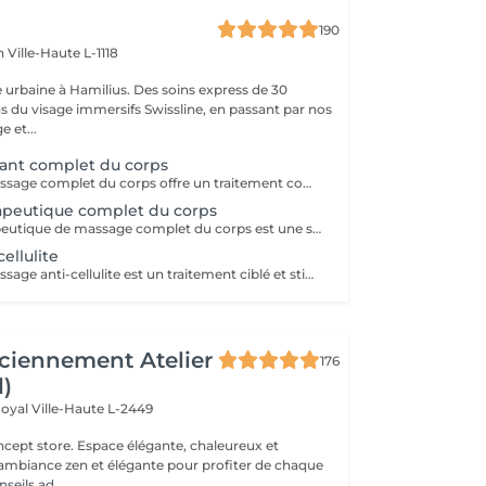
190
en
Ville-Haute L-1118
 urbaine à Hamilius. Des soins express de 30
s du visage immersifs Swissline, en passant par nos
e et...
ant complet du corps
Ce service de massage complet du corps offre un traitement complet et relaxant conçu pour travailler sur tout le corps : cou, épaules, dos, bras, mains, jambes, pieds. Il utilise des techniques fluides à moyenne pression pour relâcher la tension musculaire, améliorer la flexibilité et favoriser la relaxation profonde, ce qui le rend idéal pour soulager le stress, les douleurs quotidiennes ou simplement rétablir l'équilibre après une semaine chargée.
apeutique complet du corps
Ce service thérapeutique de massage complet du corps est une séance ciblée et axée sur le traitement qui aborde la tension musculaire spécifique, les déséquilibres posturaux et les schémas de douleur chronique dans tout le corps. En utilisant des techniques plus profondes et ciblées telles que la libération myofasciale, le travail au point de déclenchement et l'étirement des fibres croisées, il vise à corriger les restrictions musculaires, à améliorer la mobilité articulaire et à restaurer le mouvement fonctionnel, ce qui le rend idéal pour les personnes souffrant d'inconfort récurrent ou de modes de vie actifs. Principaux avantages Soulage la tension musculaire chronique et la douleur, en particulier dans le cou, les épaules, le dos, les hanches et les jambes, en travaillant sur les tissus profonds et les points de déclenchement. Améliore la posture et la mobilité des articulations en relâchant les muscles tendus et le fascia, aidant le corps à bouger plus librement et avec moins de fatigue. Favorise la récupération et la performance des blessures en réduisant la raideur musculaire, en améliorant la circulation et en raccourcissant le temps de récupération après l'activité physique.
ellulite
Ce service de massage anti-cellulite est un traitement ciblé et stimulant conçu pour améliorer l'apparence et la texture de la peau généralement affectée par la cellulite, en particulier sur les cuisses, les hanches, les fesses et parfois l'abdomen. En utilisant des techniques fermes et rythmiques telles que le pétrissage profond, le drainage lymphatique et les pressions circulaires, il vise à briser les dépôts graisseux, à stimuler la circulation et à encourager l'élimination des fluides et des toxines retenus du tissu. Principaux avantages : Aide à réduire l'apparence visible de la cellulite en améliorant le flux sanguin et le drainage lymphatique dans les zones ciblées. Soutient une peau plus lisse et plus ferme en encourageant la dégradation des dépôts graisseux et en réduisant la rétention d'eau. Favorise une meilleure circulation et une meilleure désintoxication, ce qui peut laisser la peau plus douce, plus tonique et moins de fossettes au fil du temps avec des séances régulières.
ciennement Atelier
176
l)
Royal
Ville-Haute L-2449
 élégante, chaleureux et
 ambiance zen et élégante pour profiter de chaque
eils ad...