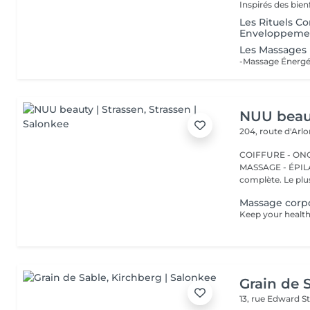
Les Rituels C
Enveloppeme
Les Massages
NUU beaut
204, route d'Arl
COIFFURE - ONGL
MASSAGE - ÉPILATION Strassen, c'est NUU dans 
complète. Le plus
Massage corpo
Grain de 
13, rue Edward S