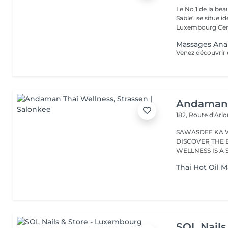
Le No 1 de la be
Sable" se situe 
Luxembourg Centr
Massages An
Andaman 
182, Route d'Arl
SAWASDEE KA 
DISCOVER THE 
WELLNESS IS A
RANGE...
Thai Hot Oil 
SOL Nails 