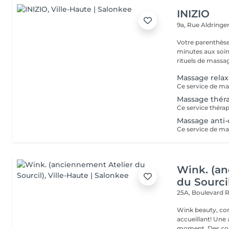
INIZIO
9a, Rue Aldring
Votre parenthèse
minutes aux soin
rituels de massag
Massage relax
Massage thér
Massage anti-c
Wink. (an
du Sourci
25A, Boulevard 
Wink beauty, concept store. Espace
accueillant! Une
moment. Des cons