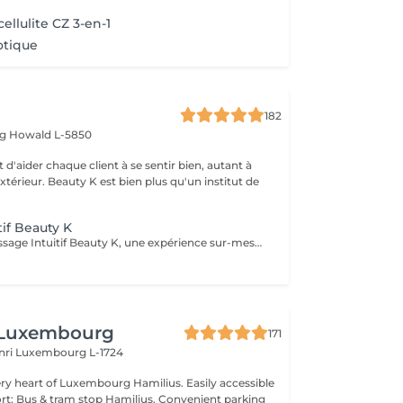
ellulite CZ 3-en-1
tique
182
rg
Howald L-5850
 d'aider chaque client à se sentir bien, autant à
'extérieur. Beauty K est bien plus qu'un institut de
tif Beauty K
Découvrez le Massage Intuitif Beauty K, une expérience sur-mesure où nos praticiennes se connectent profondément à votre corps pour vous offrir une séance personnalisée et apaisante. Formées à diverses techniques, elles vous guideront dans un voyage sensoriel unique, adapté à vos besoins. Choisissez votre praticienne selon votre intuition, et laissez-vous emporter par ce massage exclusif dans notre espace de sérénité. Dès votre arrivée, vous serez enveloppé dans une ambiance chaleureuse et relaxante, avec lumière tamisée et arômes délicats, parfaits pour la détente totale. Le massage commence par des effleurages doux, préparant le corps à un modelage plus profond, libérant les tensions et stimulant la circulation.
 Luxembourg
171
nri
Luxembourg L-1724
f Luxembourg Hamilius. Easily accessible
s & tram stop Hamilius. Convenient parking