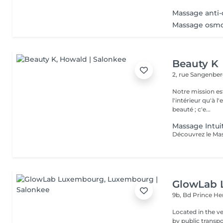
Massage anti-c
Massage osmo
Beauty K
2, rue Sangenbe
Notre mission est
l'intérieur qu'à l
beauté ; c'e...
Massage Intui
GlowLab
9b, Bd Prince He
Located in the very heart o
by public transport: Bu