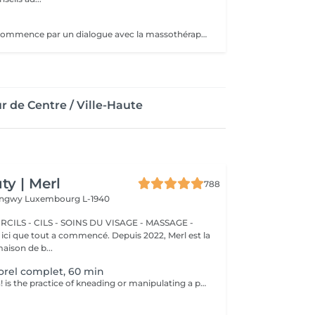
Chaque séance commence par un dialogue avec la massothérapeute, pour comprendre vos besoins et créer une séance sur-mesure.
 de Centre / Ville-Haute
y | Merl
788
Longwy
Luxembourg L-1940
CILS - CILS - SOINS DU VISAGE - MASSAGE -
aison de b...
rel complet, 60 min
Keep your health! is the practice of kneading or manipulating a person's muscles and other soft-tissue in order to reduce stress, reduce muscle pain, increase relaxation and improve the work of the immune system. Benefits of getting a full body massage: - reduces stress - relaxing - improves blood circulation - improves body immune system How is full body massage done? - head and neck are massaged - shoulders and back are massaged - hands and arms are massaged - feet and legs are massaged - belly is massaged Age restrictions: there are no age restrictions for this procedure. Post procedure recommendations: do not do sport and any sharp movements 2-3 hours after the procedure. Frequency: 1-2 times per week, 10 times in total. Repeat once in 3-6 months.