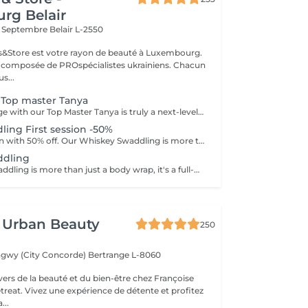
rg Belair
x Septembre
Belair L-2550
ils&Store est votre rayon de beauté à Luxembourg.
t composée de PROspécialistes ukrainiens. Chacun
s...
 Top master Tanya
Full body massage with our Top Master Tanya is truly a next-level experience. With more than 10 years of professional experience, she has an exceptional understanding of the body and its individual needs. Tanya adapts her technique exactly to what your body requires, often sensing it even before you do. This type of massage is designed to release tension, improve circulation, and promote deep relaxation. The treatment typically focuses on the back, shoulders, arms, legs, and other key tension areas, using smooth, flowing, and soothing massage techniques. Result: a feeling of lightness, relaxation, and renewed body comfort. Recommended frequency: from once a week to once a month, depending on your personal needs and stress level.
ing First session -50%
Enjoy first session with 50% off. Our Whiskey Swaddling is more than just a body wrap, it's a full-body ritual designed to detox, tone, and deeply nourish your skin. We tailor the wrap to your needs using active-rich formulas, then wrap you in bandages, film, and warmth to boost results. The gentle contrast in temperature combined with potent actives works wonders and the results speak for themselves: Benefits: -Body detox & inch loss -Firmer, smoother skin -Improved tone & circulation
ddling
Our Whiskey Swaddling is more than just a body wrap, it's a full-body ritual designed to detox, tone, and deeply nourish your skin. We tailor the wrap to your needs using active-rich formulas, then wrap you in bandages, film, and warmth to boost results. The gentle contrast in temperature combined with potent actives works wonders and the results speak for themselves: Benefits: -Body detox & inch loss -Firmer, smoother skin -Improved tone & circulation
 Urban Beauty
250
ngwy (City Concorde)
Bertrange L-8060
vers de la beauté et du bien-être chez Françoise
reat. Vivez une expérience de détente et profitez
...