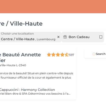
e / Ville-Haute
Choisir une localisation
Bon Cadeau
Centre / Ville-Haute
,
Luxembourg
de Beauté Annette
Search
597
ier
Ville-Haute L-2340
uté! Situé en plein centre-ville depuis
st fournisseur officiel de la cour et également le plus
appuccini : Harmony Collection
Un voyage sensoriel Bien-être & SPA Déterminez vos besoins à l'aide des 4 huiles essentielles ACTIMOOD.Pure sensation- Balance sensation- Zen sensation- Power sensation Exfoliation du corps -massage du corps- massage du cuir chevelu si souhaité- Laissez-vous emporter dans un voyage sensoriel grâce à un soin corporel adapté à vos besoins.