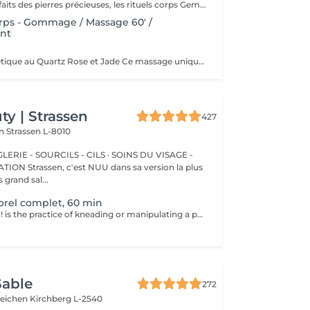
Inspirés des bienfaits des pierres précieuses, les rituels corps Gemology associent techniques de massage expertes et actifs minéraux pour offrir un moment de détente absolue. Chaque soin est conçu pour rééquilibrer, hydrater, raffermir ou détoxifier la peau, tout en apaisant le corps et l'esprit. Une expérience sensorielle unique, où luxe et efficacité se rencontrent pour révéler l'éclat naturel de votre peau.
orps - Gommage / Massage 60' /
nt
-Massage Énergétique au Quartz Rose et Jade Ce massage unique associe la puissance vibratoire des pierres précieuses à des manuvres profondes et relaxantes. Grâce au quartz rose et au jade, il rééquilibre les énergies, relâche les tensions et réveille l'éclat intérieur. Un véritable soin holistique, pour le corps et l'esprit. -Massage Ressourçant Future Maman Spécialement conçu pour accompagner la femme enceinte en douceur, ce massage soulage les tensions, améliore la circulation et procure une profonde sensation de bien-être. Réalisé avec des mouvements enveloppants et des produits adaptés, il offre un moment précieux de connexion avec soi et avec bébé.
y | Strassen
427
on
Strassen L-8010
ERIE - SOURCILS - CILS · SOINS DU VISAGE -
sa version la plus
 grand sal...
rel complet, 60 min
Keep your health! is the practice of kneading or manipulating a person's muscles and other soft-tissue in order to reduce stress, reduce muscle pain, increase relaxation and improve the work of the immune system. Age restrictions: there are no age restrictions for this procedure. Post procedure recommendations: do not do sport and any sharp movements 2-3 hours after the procedure. Frequency: 1-2 times per week, 10 times in total. Repeat once in 3-6 months.
Sable
272
teichen
Kirchberg L-2540