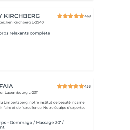
Y KIRCHBERG
469
steichen
Kirchberg L-2540
orps relaxants complète
 FAIA
458
eur
Luxembourg L-2311
du Limpertsberg, notre institut de beauté incarne
t de l'excellence. Notre équipe d'expertes
orps - Gommage / Massage 30' /
nt