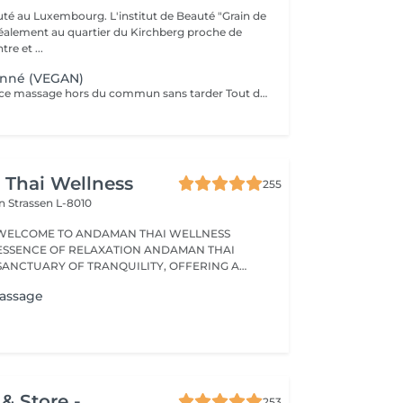
auté au Luxembourg. L'institut de Beauté "Grain de
idéalement au quartier du Kirchberg proche de
e et ...
anné (VEGAN)
Venez découvrir ce massage hors du commun sans tarder Tout d'abord nous utilisons une huile végétale et pure puis nous massons l'ensemble du corps en alternant brosses et pierres. Relaxation assurée ! Le corps est détendu et tonifié.
Thai Wellness
255
on
Strassen L-8010
WELCOME TO ANDAMAN THAI WELLNESS
ESSENCE OF RELAXATION ANDAMAN THAI
 SANCTUARY OF TRANQUILITY, OFFERING A
Massage
& Store -
253