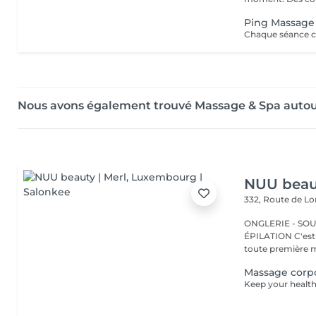
Ping Massage
Nous avons également trouvé Massage & Spa autour
NUU beaut
332, Route de 
ONGLERIE - SOUR
ÉPILATION C'est ici que tout a commencé. Depuis 2022, Merl est la
toute première m
Massage corpo