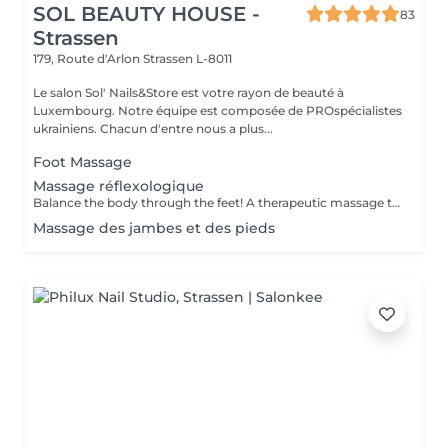
SOL BEAUTY HOUSE -
83
Strassen
179, Route d'Arlon
Strassen L-8011
Le salon Sol' Nails&Store est votre rayon de beauté à
Luxembourg. Notre équipe est composée de PROspécialistes
ukrainiens. Chacun d'entre nous a plus...
Foot Massage
Massage réflexologique
Balance the body through the feet! A therapeutic massage that applies pressure to specific reflex points on the feet, corresponding to different organs and systems in the body. Promotes relaxation, boosts circulation, and supports overall wellness.
Massage des jambes et des pieds