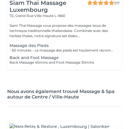
Siam Thai Massage
517
Luxembourg
72, Grand Rue
Ville-Haute L-1660
Siam Thaï Massage vous propose des massages issus de
technique traditionnelle thaïlandaise. Combinée avec des
herbes thaïes, notre signature est élabo...
Massage des Pieds
- 60 minutes - Le massage des pieds est hautement recommandé pour ceux qui ont les pieds et les jambes fatiguées. Soulage le stress et stimule la circulation du corps, des maux tels que la fatigue, les niveaux de basse énergie, les pointes de douleurs peuvent être aussi soulagés par des points de pressions.
Back and Foot Massage
Back Massage 45mins and Foot Massage 30mins
Nous avons également trouvé Massage & Spa
autour de Centre / Ville-Haute