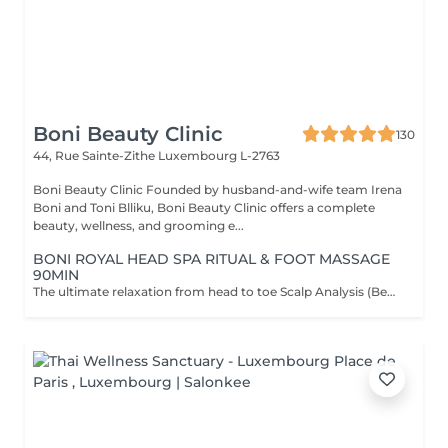
Boni Beauty Clinic
130
44, Rue Sainte-Zithe
Luxembourg L-2763
Boni Beauty Clinic Founded by husband-and-wife team Irena
Boni and Toni Blliku, Boni Beauty Clinic offers a complete
beauty, wellness, and grooming e...
BONI ROYAL HEAD SPA RITUAL & FOOT MASSAGE
90MIN
The ultimate relaxation from head to toe Scalp Analysis (Becon Pro Camera) Microbubble Scalp Cleansing Rootonix Scalp & Hair Treatment Steam & Mist Infusion Scalp Massage Foot Massage (15min) Aromatherapy Ritual Blow Dry