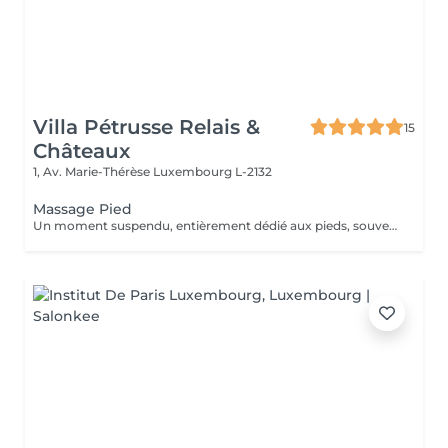
Villa Pétrusse Relais &
15
Châteaux
1, Av. Marie-Thérèse
Luxembourg L-2132
Massage Pied
Un moment suspendu, entièrement dédié aux pieds, souvent les grands oubliés du quotidien. Pressions ciblées sur les points réflexes, étirements doux et pétrissage profond viennent soulager la fatigue accumulée et relancer la circulation. Une parenthèse simple, pour repartir léger jusqu'au bout des orteils.