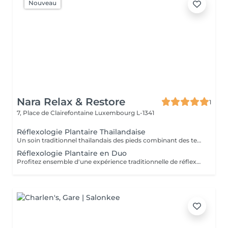
Nouveau
Nara Relax & Restore
1
7, Place de Clairefontaine
Luxembourg L-1341
Réflexologie Plantaire Thaïlandaise
Un soin traditionnel thaïlandais des pieds combinant des techniques de massage et de pression appliquées aux pieds et au bas des jambes. Ce traitement relaxant aide à soulager les pieds fatigués, à stimuler la circulation, à réduire le stress et à retrouver une agréable sensation d'équilibre et de confort.
Réflexologie Plantaire en Duo
Profitez ensemble d'une expérience traditionnelle de réflexologie plantaire thaïlandaise. Grâce à des techniques de pression ciblées appliquées aux pieds et au bas des jambes, ce soin relaxant aide à soulager les pieds fatigués, stimuler la circulation et favoriser une agréable sensation d'équilibre et de bien-être.