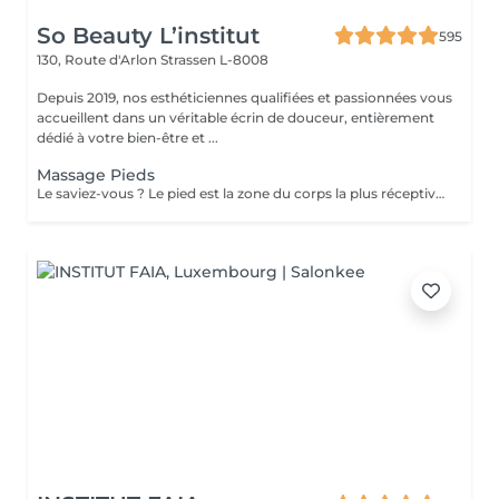
So Beauty L’institut
595
130, Route d'Arlon
Strassen L-8008
Depuis 2019, nos esthéticiennes qualifiées et passionnées vous
accueillent dans un véritable écrin de douceur, entièrement
dédié à votre bien-être et ...
Massage Pieds
Le saviez-vous ? Le pied est la zone du corps la plus réceptive au massage. Nous n'y pensons pas assez mais les pieds sont une partie très importante du corps et nécessitent un soin tout particulier ! Supportant toute la charge pondérale ainsi que les agressions extérieures telles que le temps, les chaussures trop serrées, à talons ou simplement le fait de marcher toute la journée, nos pieds sont fortement sollicités ! Les massages des pieds sont donc conseillés et très favorables à notre bien-être général !