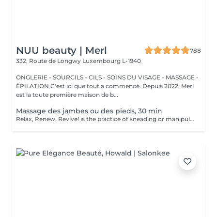
NUU beauty | Merl
788
332, Route de Longwy
Luxembourg L-1940
ONGLERIE - SOURCILS - CILS - SOINS DU VISAGE - MASSAGE -
ÉPILATION C'est ici que tout a commencé. Depuis 2022, Merl
est la toute première maison de b...
Massage des jambes ou des pieds, 30 min
Relax, Renew, Revive! is the practice of kneading or manipulating a person's muscles and other soft-tissue in order to reduce stress, reduce muscle pain, increase relaxation and improve the work of the immune system. Benefits of getting legs or feet massage: - reduces stress - relaxing - improves blood circulation - improves body immune system How is massage legs or feet done? - feet and legs are massaged Age restrictions: there are no age restrictions for this procedure. Post procedure recommendations: do not do sport and any sharp movements for 2-3 hours after the procedure. Frequency: 1-2 times per week, 10 times in total. Repeat once in 3-6 months.