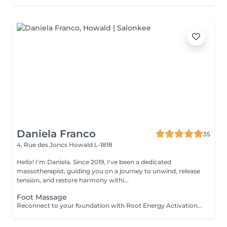
Daniela Franco
35
4, Rue des Joncs
Howald L-1818
Hello! I'm Daniela. Since 2019, I've been a dedicated
massotherapist, guiding you on a journey to unwind, release
tension, and restore harmony withi...
Foot Massage
Reconnect to your foundation with Root Energy Activation, a revitalizing foot massage designed to awaken your body's energy from the ground up. This treatment focuses on releasing tension stored in the feet and lower legs, using purposeful touch and grounding techniques to restore balance, circulation, and flow. As your feet carry the weight of your entire being, this ritual honors them as vital energy centershelping you feel more rooted, stable, and recharged. Ideal for those seeking physical relief, energetic grounding, or a calming reset at the end of a busy day. For further questions please contact us.