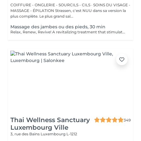
COIFFURE - ONGLERIE - SOURCILS - CILS · SOINS DU VISAGE -
MASSAGE - ÉPILATION Strassen, c'est NUU dans sa version la
plus complète. Le plus grand sal...
Massage des jambes ou des pieds, 30 min
Relax, Renew, Revive! A revitalizing treatment that stimulates circulation, reduces fluid retention, and relieves muscle fatigue. Ideal for clients who spend long hours standing, exercising, or traveling. Light or firm pressure can be tailored to your needs. Age restrictions: there are no age restrictions for this procedure. Post procedure recommendations: do not do sport and any sharp movements for 2-3 hours after the procedure. Frequency: 1-2 times per week, 10 times in total. Repeat once in 3-6 months.
Thai Wellness Sanctuary
349
Luxembourg Ville
3, rue des Bains
Luxembourg L-1212