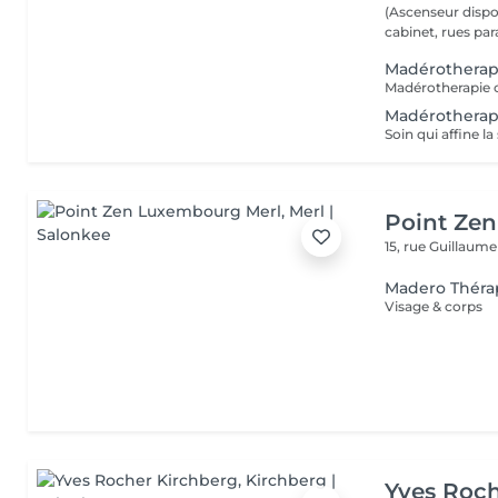
(Ascenseur disponible) (Possibilité de vous gare
cabinet, rues paral
Madérotherapi
Madérotherap
Point Ze
15, rue Guillaum
Madero Théra
Visage & corps
Yves Roch