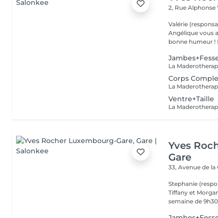
2, Rue Alphonse
Valérie (responsa
Angélique vous a
b
Jambes+Fess
Corps Comple
Ventre+Taille
Yves Roc
Gare
33, Avenue de la
Stephanie (respo
Tiffany et Morgan
semaine de 9h30 
Jambes+Fess