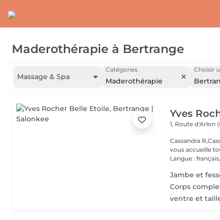
Maderothérapie
à
Bertrange
Catégories
Choisir u
Massage & Spa
Maderothérapie
Bertra
Yves Roch
1, Route d'Arlon (
Cassandra R,Cass
vous accueille t
Langue : français,.
Jambe et fess
Corps comple
ventre et taill