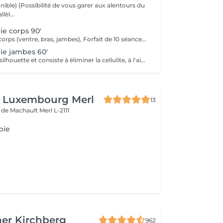
r aux alentours du
lèl...
e corps 90'
Madérotherapie corps (ventre, bras, jambes), Forfait de 10 séances + 1 offerte Recommandé pour votre challenge minceur et anti-cellulite. (Ce type de massage est puissant, revigorant, et dynamique) Attention: ce massage ne convient pas aux femmes enceintes, aux personnes aux personnes ayant des problèmes cardiaque, troubles circulatoires graves aigües, infections cutanées, insuffisance rénale, pathologique lourde.
ie jambes 60'
Soin qui affine la silhouette et consiste à éliminer la cellulite, à l'aide du bois de hêtre. ( Ce soin est recommandé sur plusieurs séances)
n Luxembourg Merl
13
e de Machault
Merl L-2111
pie
er Kirchberg
962