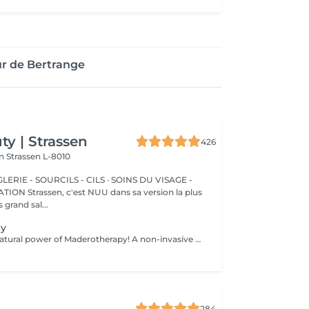
r de Bertrange
y | Strassen
426
on
Strassen L-8010
ERIE - SOURCILS - CILS · SOINS DU VISAGE -
sa version la plus
 grand sal...
py
Experience the natural power of Maderotherapy! A non-invasive massage technique using wooden tools. It improves circulation and lymphatic drainage, reduces cellulite, helps contour the body, and eliminates excess fluid. Types: - Brazilian: focuses on legs and glutes, helps shape the silhouette; - Abdomen: reduces volume and firms the skin; - Full body: promotes relaxation and overall recovery. Age restrictions: recommended to do from 16 years old. Post-procedure recommendations: do not do sports and any sharp movement for 2-3 hours after the procedure. Frequency: 2-3 times per week, 8-10 sessions. Repeat once in 3-6 months. Contraindications: pregnancy, inflammation, acne, varicose veins in the acute stage.
284