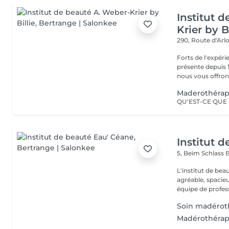
Institut 
Krier by Bi
290, Route d'Arlo
Forts de l'expéri
présente depuis 1
nous vous offrons 
Maderothérap
Institut 
5, Beim Schlass
B
L'institut de be
agréable, spacieu
équipe de profess
Soin madérot
Madérothérap