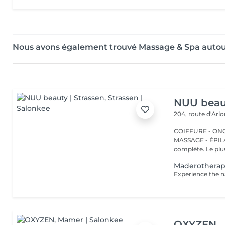
Nous avons également trouvé Massage & Spa autou
NUU beaut
204, route d'Arl
COIFFURE - ONGL
MASSAGE - ÉPILATION Strassen, c'est NUU dans 
complète. Le plus
Maderothera
OXYZEN