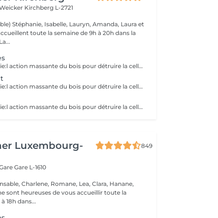
 Weicker
Kirchberg L-2721
ble) Stéphanie, Isabelle, Lauryn, Amanda, Laura et
ccueillent toute la semaine de 9h à 20h dans la
onne humeur ! La...
es
La Maderotherapie:l action massante du bois pour détruire la cellulite. *Active la circulation sanguine et lymphatique *Réduit les tensions musculaires. *Raffermie et tonifie la peau.
t
La Maderotherapie:l action massante du bois pour détruire la cellulite. *Active la circulation sanguine et lymphatique *Réduit les tensions musculaires. *Raffermie et tonifie la peau.
La Maderotherapie:l action massante du bois pour détruire la cellulite. *Active la circulation sanguine et lymphatique *Réduit les tensions musculaires. *Raffermie et tonifie la peau.
her Luxembourg-
849
 Gare
Gare L-1610
nsable, Charlene, Romane, Lea, Clara, Hanane,
e sont heureuses de vous accueillir toute la
à 18h dans...
es