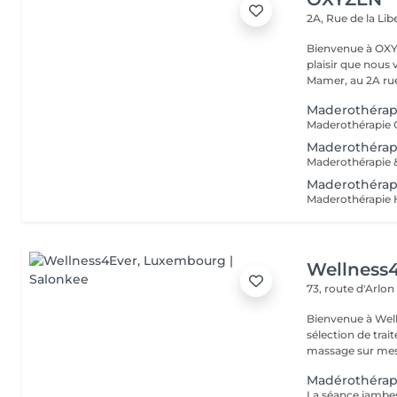
2A, Rue de la Lib
Bienvenue à OXYZEN Mam
plaisir que nous 
Mamer, au 2A rue 
Maderothérap
Maderothérap
Maderothérap
Wellness
73, route d'Arlo
Bienvenue à Well
sélection de traitements
massage sur mesu
Madérothérapi