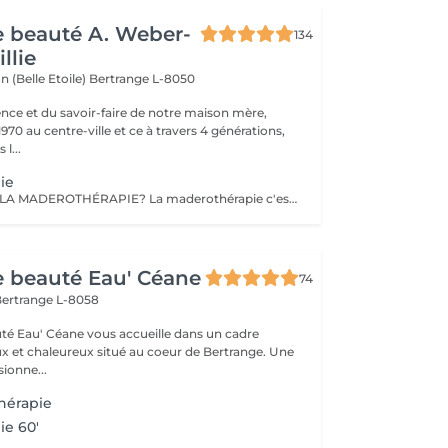
de beauté A. Weber-
134
llie
n (Belle Etoile)
Bertrange L-8050
ence et du savoir-faire de notre maison mère,
970 au centre-ville et ce à travers 4 générations,
l...
ie
QU'EST-CE QUE LA MADEROTHÉRAPIE? La maderothérapie c'est une technique de massage issue de la médecine orientale et qui consiste en l'application d'un massage corporel ou facial avec des instruments en bois, ce qui permet un remodelage complet. Les différentes formes et tailles de ces instruments permettent d'appliquer le massage avec plus ou moins d'intensité, en plus de l'adapter aux différentes parties du corps. De nos jours, ce type de massage peut être appliqué sur pratiquement tout le corps : jambes, abdomen, taille, flancs, dos et bras, ainsi que sur le visage et une partie du cou (double menton). Un des grands avantages de ce traitement c'est qu'il est totalement naturel puisqu'il est réalisé avec des instruments en bois et qu'il est non-invasif. Objectifs: Réduire la graisse et la cellulite. Activer la circulation sanguine et lymphatique. Réduire le contour et modeler la silhouette. Drainer et tonifier la peau. Créer également un effet relaxant sur la musculature. Fournir une hydratation supplémentaire à la peau. Stimuler l'équilibre énergétique. LA MADEROTHÉRAPIE FACIALE c'est un complément parfait des traitements de rajeunissement, qui : a des effets raffermissants et tonifiants, active la circulation sanguine et lymphatique du visage, contribuant ainsi à améliorer l'apparence de la peau, active la production de collagène et d'élastine, agit également sur les muscles du visage, apportant de la tonicité .
de beauté Eau' Céane
74
ertrange L-8058
auté Eau' Céane vous accueille dans un cadre
x et chaleureux situé au coeur de Bertrange. Une
ionne...
hérapie
ie 60'