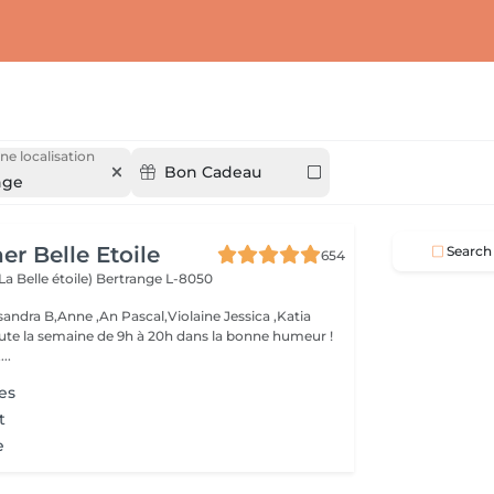
ne localisation
Bon Cadeau
nge
er Belle Etoile
Search
654
La Belle étoile)
Bertrange L-8050
andra B,Anne ,An Pascal,Violaine Jessica ,Katia
oute la semaine de 9h à 20h dans la bonne humeur !
..
es
t
e