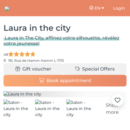
EN
Login
Laura in the city
Laura in The City, affinez votre silhouette, révélez
votre jeunesse!
48
191, Rue de Hamm
Hamm L-1713
Gift voucher
Special Offers
Book appointment
Show
more