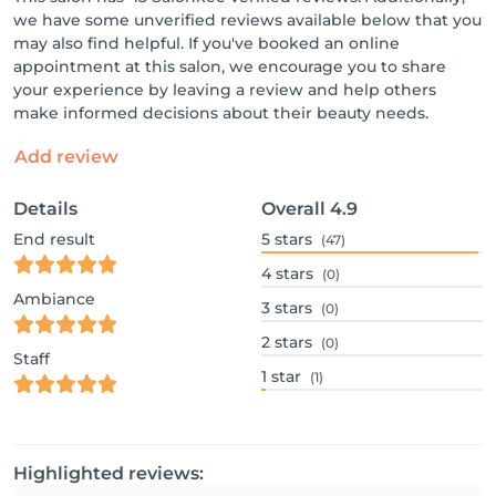
we have some unverified reviews available below that you
may also find helpful. If you've booked an online
appointment at this salon, we encourage you to share
your experience by leaving a review and help others
make informed decisions about their beauty needs.
Add review
Details
Overall
4.9
End result
5
stars
(47)
4
stars
(0)
Ambiance
3
stars
(0)
2
stars
(0)
Staff
1
star
(1)
Highlighted reviews: