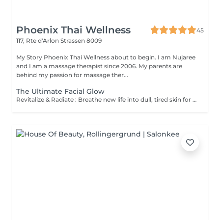
Phoenix Thai Wellness
45
117, Rte d'Arlon
Strassen 8009
My Story Phoenix Thai Wellness about to begin. I am Nujaree
and I am a massage therapist since 2006. My parents are
behind my passion for massage ther...
The Ultimate Facial Glow
Revitalize & Radiate : Breathe new life into dull, tired skin for a fresh, luminous glow. Instant Glass-Skin Finish : Achieve a deeply hydrated, plump, and beautifully smooth complexion. Universally Gentle : A gentle wellness experience perfectly calibrated for every skin type, even the most sensitive.