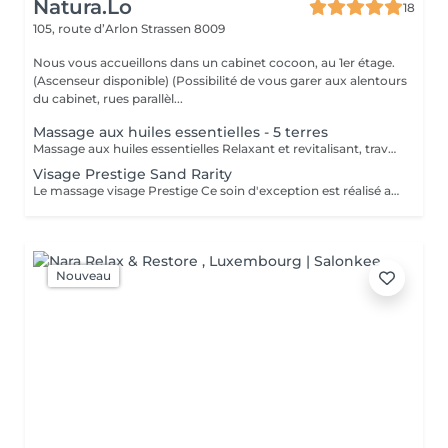
Natura.Lo
18
105, route d’Arlon
Strassen 8009
Nous vous accueillons dans un cabinet cocoon, au 1er étage.
(Ascenseur disponible) (Possibilité de vous garer aux alentours
du cabinet, rues parallèl...
Massage aux huiles essentielles - 5 terres
Massage aux huiles essentielles Relaxant et revitalisant, travail sur l'énergie du corps, avec différentes techniques de massages.
Visage Prestige Sand Rarity
Le massage visage Prestige Ce soin d'exception est réalisé avec les produits Sand Rarity enrichis à l'huile de pépins de figues de Barbarie accompagnée de la précieuse éponge de Konjac. (Éponge offerte) Une alliance rare de luxe et de nature Ces trésors d'exception, réservés uniquement aux spas, caressent votre peau comme un voile de soie révélant un éclat lumineux. Offrez vous le privilège de ce soin d'exception
Nouveau