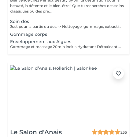
Bienvenue chez Perfect Beauty by Jil , ta destination pour la
beauté, la détente et le bien-être ! Que tu recherches des soins
classiques ou des pre...
Soin dos
Just pour la partie du dos -> Nettoyage, gommage, extractions des points noirs & boutons,massage 10min et masque 10min
Gommage corps
Enveloppement aux Algues
Gommage et massage 20min inclus Hydratant Détoxicant Purifiant Stimulant
Le Salon d’Anais
255