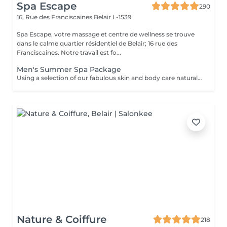
Spa Escape
290
16, Rue des Franciscaines
Belair L-1539
Spa Escape, votre massage et centre de wellness se trouve
dans le calme quartier résidentiel de Belair; 16 rue des
Franciscaines. Notre travail est fo...
Men's Summer Spa Package
Using a selection of our fabulous skin and body care natural and organic products, we provide you with a Kanzu foot bath and massage while you sip on a thyme and cucumber Sparkling Water concoction (optional). Then feel the tension and stress melt away from your face, neck, shoulders and scalp as you lay back and experience an upper body massage followed by an intoxicating, hot-towel face treatment ending with a calming hair and scalp massage.
Nature & Coiffure
218