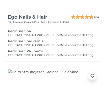
Ego Nails & Hair
494
37, Avenue Grand-Duc Jean
Howald L-1842
Pedicure Spa
EFFICACE MISE AU PROPRE Coupe/Mise en forme de l'ongle/retrait des cuticules/retrait des callosités/peeling/gommage/crème La pédicure classique est une pédicure simple complète et efficace elle est parfaite pour entretenir vos pieds tout au long de l'année.
Pédicure Spa+vernis
EFFICACE MISE AU PROPRE Coupe/Mise en forme de l'ongle/retrait des cuticules/retrait des callosités/peeling/gommage/crème La pédicure classique est une pédicure simple complète et efficace elle est parfaite pour entretenir vos pieds tout au long de l'année.
Pedicure SPA +Semi
EFFICACE MISE AU PROPRE Coupe/Mise en forme de l'ongle/retrait des cuticules/retrait des callosités/peeling/gommage/crème La pédicure classique est une pédicure simple complète et efficace elle est parfaite pour entretenir vos pieds tout au long de l'année.