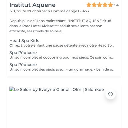
Institut Aquene
214
120, route d'Echternach
Dommeldange L-1453
Depuis plus de 11 ans maintenant, l'INSTITUT AQUENE situé
dans le Parc Hôtel Alvisse**** séduit ses clients par son
efficacité, ses rituels de soins e...
Head Spa Kids
Offrez à votre enfant une pause détente avec notre Head Spa Kids, un soin de 30 min spécialement conçu pour les jeunes de 10 à 13 ans. Ce rituel doux et apaisant prend soin de leur cuir chevelu tout en leur offrant un moment de relaxation adapté à leur âge. Ce soin comprend - Nettoyage délicat: Un lavage doux adapté aux cheveux et cuir chevelu des enfants. - Massage relaxant: Une gestuelle apaisante pour favoriser la détente et stimuler la microcirculation. - Hydratation légère: des produits respectueux, spécialement choisis pour nourrir et protéger leurs cheveux. Un sèche cheveux et des brosses sont mis à sa disposition pour que votre enfant ne sorte pas avec la tête mouillée
Spa Pédicure
Un soin complet et cocooning pour nos pieds. Ce soin comprend: - Un gommage - Une pédicure afin de soigner les ongles et les callosités des pieds - un massage (plus long que dans nos simple prestations de pédicure)
Spa Pédicure
Un soin complet des pieds avec : - un gommage, - bain de pieds, - pédicure pour le soin des ongles et traitement des peaux - d'un massage des pieds.