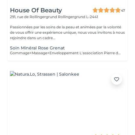
House Of Beauty
47
291, rue de Rollingergrund
Rollingergrund L-2441
Passionnées par les soins de la peau et animées par la volonté
de vous offrir une expérience unique, nous vous invitons à nous
rejoindre dans un cadre...
Soin Minéral Rose Grenat
Gommage+Massage+Enveloppement L'association Pierre de Grenat, Cranberry et Framboise pour une enveloppement régénérant. Sous l'effet de ce précieux cocktail d'actifs anti-âge, vous savourez un moment unique. Votre peau est tonique, lisse, régénérée et protégée des agressions extérieurs.