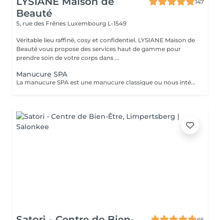
LYSIANE Maison de
147
Beauté
5, rue des Frênes
Luxembourg L-1549
Véritable lieu raffiné, cosy et confidentiel. LYSIANE Maison de
Beauté vous propose des services haut de gamme pour
prendre soin de votre corps dans ...
Manucure SPA
La manucure SPA est une manucure classique ou nous intégrons un gommage afin d'exfolier la peau pour la rendre plus douce avant d'appliquer un masque pour un soin profond. Aucun vernis ne sera appliqué à la fin du traitement.
Satori - Centre de Bien-
66