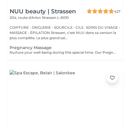
NUU beauty | Strassen
427
204, route d'Arlon
Strassen L-8010
COIFFURE - ONGLERIE - SOURCILS - CILS · SOINS DU VISAGE -
MASSAGE - ÉPILATION Strassen, c'est NUU dans sa version la
plus complète. Le plus grand sal...
Pregnancy Massage
Nurture your well-being during this special time. Our Pregnancy Massage is a gentle, relaxing treatment designed to reduce muscle tension, improve circulation, and ease discomfort commonly experienced during pregnancy. Soft, flowing techniques and comfortable side-lying positioning provide deep relaxation without placing pressure on the abdomen. Hypoallergenic, unscented oils are used to care for sensitive skin and maintain comfort throughout the session. This massage helps relieve tension in the lower back and shoulders, reduces swelling and heaviness in the legs, improves overall circulation, and promotes a sense of ease and balance in the body. This treatment is performed only with the approval of your doctor.