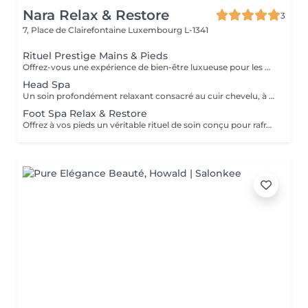
Nara Relax & Restore
3
7, Place de Clairefontaine
Luxembourg L-1341
Rituel Prestige Mains & Pieds
Offrez-vous une expérience de bien-être luxueuse pour les mains et les pieds, conçue pour laisser votre peau douce, nourrie et parfaitement revitalisée. Soin des Pieds (45 min) Bain de Pieds Gommage des Pieds Massage des Pieds Soin à la Paraffine Chaude Soin des Mains (30 min) Gommage des Mains Massage des Mains Soin à la Paraffine Chaude Ce soin associe exfoliation, massage et chaleur apaisante de la paraffine pour adoucir la peau, favoriser la détente et procurer une sensation durable de confort aux mains et aux pieds.
Head Spa
Un soin profondément relaxant consacré au cuir chevelu, à la tête, à la nuque et au bien-être général. Des techniques de massage douces aident à soulager les tensions, stimuler la circulation et procurer une agréable sensation de détente tout en prenant soin du cuir chevelu et des cheveux. Le soin comprend un massage relaxant du cuir chevelu, un shampooing et un séchage des cheveux. Idéal pour réduire le stress, relâcher les tensions et profiter d'un véritable moment de détente.
Foot Spa Relax & Restore
Offrez à vos pieds un véritable rituel de soin conçu pour rafraîchir, adoucir et restaurer leur confort. Ce traitement associe un bain de pieds relaxant, un gommage exfoliant, un masque nourrissant, un soin à la paraffine et un massage des pieds pour laisser la peau douce, fraîche et revitalisée. Idéal pour les pieds fatigués nécessitant une attention particulière.