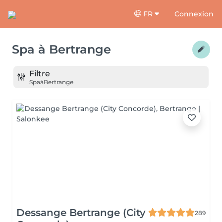
FR
Connexion
Spa
à
Bertrange
Filtre
Spa
à
Bertrange
Dessange Bertrange (City
289