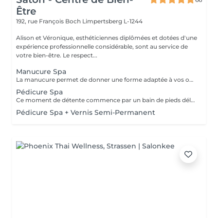
Être
192, rue François Boch
Limpertsberg L-1244
Alison et Véronique, esthéticiennes diplômées et dotées d'une
expérience professionnelle considérable, sont au service de
votre bien-être. Le respect...
Manucure Spa
La manucure permet de donner une forme adaptée à vos ongles grâce au limage. Elle permet aussi de nettoyer et d'embellir vos ongles et vos cuticules pour un rendu net et soigné. Version humide avec trempage et/ou sèche avec les différents embouts adaptés selon besoins. Un gommage exfoliant suivi d'un masque hydratant permettront de compléter ce moment de détente avec un petit massage des mains. Une finition de base transparente sera appliquée si vous le souhaitez.
Pédicure Spa
Ce moment de détente commence par un bain de pieds délassant. Ce soin permet de retrouver des pieds propres, doux et soignés. La pédicure Spa comprend l'entretien des ongles, le travail des cuticules et du contour de l'ongle ainsi que des callosités. Un gommage suivi d'un masque hydratant et d'un petit massage des pieds complètent cette prestation. Une base transparente pourra être appliquée en fin de soin si vous le souhaitez.
Pédicure Spa + Vernis Semi-Permanent