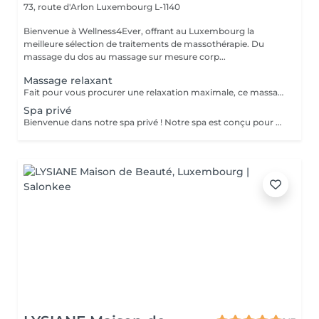
73, route d'Arlon
Luxembourg L-1140
Bienvenue à Wellness4Ever, offrant au Luxembourg la
meilleure sélection de traitements de massothérapie. Du
massage du dos au massage sur mesure corp...
Massage relaxant
Fait pour vous procurer une relaxation maximale, ce massage soulage les tensions et améliore la circulation, inondant votre corps de paix et de tranquillité.
Spa privé
Bienvenue dans notre spa privé ! Notre spa est conçu pour vous offrir une expérience relaxante et rajeunissante. Nous proposons un forfait pour deux personnes au prix de 2000 , qui comprend l'accès à nos installations et services de luxe. Votre forfait comprend Hammam : Notre bain turc traditionnel vous laissera une sensation de revitalisation. L'environnement vaporeux est parfait pour se détendre et désintoxiquer la peau. Sauna : Notre sauna vous aidera à évacuer toutes les toxines présentes dans votre corps et à soulager les tensions musculaires. Jacuzzi : notre jacuzzi spacieux est l'endroit idéal pour se détendre et se baigner dans une eau chaude et pétillante. Serviettes : Nous fournissons des serviettes de qualité supérieure pour votre confort et votre commodité pendant votre visite. Eau purifiée avec fruits : Restez hydraté avec notre eau purifiée infusée de fruits frais. Bouteille de champagne : sirotez une bouteille de champagne gratuite pendant que vous vous détendez dans notre spa. Deux massages d'une heure : Nos massothérapeutes expérimentés vous prodigueront un massage apaisant qui vous aidera à relâcher toute tension et vous laissera une sensation de détente totale. Notre spa privé est l'endroit idéal pour échapper au stress de la vie quotidienne et se faire dorloter. Nous veillons à ce que votre visite soit une expérience inoubliable. N'hésitez pas à nous contacter pour plus d'informations et/ou pour réserver : infowellness4ever@gmail.com