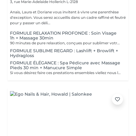
3, rue Marie-Adelaïde
Hollerich L-2128
Anais, Laura et Doriane vous invitent à vivre une parenthèse
d'exception. Vous serez accueillis dans un cadre raffiné et feutré
pour y passer un déli...
FORMULE RELAXATION PROFONDE : Soin Visage
1h + Massage 30min
90 minutes de pure relaxation, conçues pour sublimer votre peau tout en relâchant les tensions du corps. Une Tisane détox vous sera offerte pour prolonger cet instant de douceur.
FORMULE SUBLIME REGARD : Lashlift + Browlift +
Hydragloss
FORMULE ÉLÉGANCE : Spa Pédicure avec Massage
Pieds 30 min + Manucure Simple
Si vous désirez faire ces prestations ensembles viellez nous le préciser en note lors de votre réservation. Un supplément vous sera demander si vous souhaiter un vernis simple ou semi-permanent.