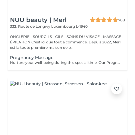
NUU beauty | Merl
788
332, Route de Longwy
Luxembourg L-1940
ONGLERIE - SOURCILS - CILS - SOINS DU VISAGE - MASSAGE -
ÉPILATION C'est ici que tout a commencé. Depuis 2022, Merl
est la toute première maison de b...
Pregnancy Massage
Nurture your well-being during this special time. Our Pregnancy Massage is a gentle, relaxing treatment designed to reduce muscle tension, improve circulation, and ease discomfort commonly experienced during pregnancy. Soft, flowing techniques and comfortable side-lying positioning provide deep relaxation without placing pressure on the abdomen. Hypoallergenic, unscented oils are used to care for sensitive skin and maintain comfort throughout the session. This massage helps relieve tension in the lower back and shoulders, reduces swelling and heaviness in the legs, improves overall circulation, and promotes a sense of ease and balance in the body. This treatment is performed only with the approval of your doctor.