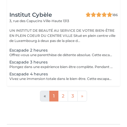
Institut Cybèle
186
3, rue des Capucins
Ville-Haute 1313
UN INSTITUT DE BEAUTÉ AU SERVICE DE VOTRE BIEN-ÊTRE
EN PLEIN COEUR DU CENTRE VILLE Situé en plein centre ville
de Luxembourg à deux pas de la place d...
Escapade 2 heures
Offrez-vous une parenthèse de détente absolue. Cette escapade de 2 heures est idéale pour relâcher les tensions, se ressourcer et s'accorder un moment de bien-être hors du temps. Une pause parfaite pour le corps et l'esprit. Gommage au sable noir du corps, aux effluves boisées d'encens, de feuilles de verveine séchées et citron vert. Massage relaxant du corps à l'huile chaude aux notes ambrées et vanillées. Soin visage coup d'éclat
Escapade 3 heures
Plongez dans une expérience bien-être complète. Pendant 3 heures, laissez-vous envelopper par une atmosphère apaisante, pensée pour une relaxation profonde et durable. Le parfait équilibre entre lâcher-prise, soin et évasion. Gommage du corps gommage hindou aux effluves sucrés d'amande et de pistache. Enveloppement traditionnel du corps au curcuma et santal qui rendra un éclat à votre peau et la laissera douce comme de la soie. Soin visage nourrissant et régénérant à l'huile d'argan Le chois des produits utilisés peuvent être modifiés en fonction des saisons et des goûts de chacun.
Escapade 4 heures
Vivez une immersion totale dans le bien-être. Cette escapade de 4 heures vous invite à un voyage sensoriel d'exception, dédié à la détente intense, au ressourcement et au plaisir de prendre du temps pour soi. Une expérience luxueuse et inoubliable. Gommage reminéralisant au sel de la mer morte Enveloppement réparateur intense au beurre d'arganier Massage complet aux huiles chaudes des pieds à la tête Soin visage oxygénant et nourrissant Manucure et pédicure Ls produits utilisés peuvent varier en fonction des saisons ou des goûts de chacun.
«
1
2
3
»