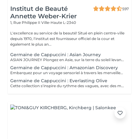
Institut de Beauté
597
Annette Weber-Krier
1, Rue Philippe II
Ville-Haute L-2340
L'excellence au service de la beauté! Situé en plein centre-ville
depuis 1970, l'institut est fournisseur officiel de la cour et
également le plus an...
Germaine de Cappuccini : Asian Journey
ASIAN JOURNEY Plongez en Asie, sur la terre du soleil levant, où chaque détail est conçu pour offrir harmonie et équilibre grâce à des soins exclusifs qui capturent l'esprit zen des anciens rituels japonais, infusés avec l'essence culturelle et cérémonielle du thé. La collection présente un parfum neuro-scientifiquement prouvé qui favorise l'harmonie et l'équilibre entre le corps et l'esprit. Des notes lactées enveloppantes s'associent à des bois crémeux sophistiqués et à des fruits exotiques. ACTIMOOD PROGRAM® : WELLBEINGMATCHA RENEWAL EXFOLIATION POUR LE CORPS Rituel d'exfoliation conçu pour révéler une peau douce et radieuse. Une formule exclusive à effet antioxydant qui enveloppe le corps d'une étreinte nourrissante et transformatrice. La caresse de sa texture gel extraordinaire permet une exfoliation aussi efficace qu'agréable. SERENITY SANCTUARY MASSAGE CORPOREL Inspiré du Shiatsu, une technique millénaire originaire du Japon, ce massage à effet relaxant vise à harmoniser le rythme naturel du corps en travaillant les méridiens énergétiques. La texture douce du lait de massage facilite le traitement, garantissant une glisse douce et agréable, tout en vous plongeant dans une atmosphère de profonde sérénité. ZEN CEREMONY RITUEL Conçu pour harmoniser le corps et l'esprit, ce rituel corporel associe la préparation et le soin de la peau à la philosophie orientale de l'équilibre holistique. Inspiré par le travail des méridiens énergétiques, il favorise un sentiment de bien-être total et profond.
Germaine de Cappuccini : Amazonian Discovery
Embarquez pour un voyage sensoriel à travers les merveilles de l'Amérique du Sud, où chaque soin capture la richesse de ses paysages et vous invite à découvrir ses ingrédients exotiques, récoltés de manière durable. La collection présente un parfum neuro-scientifiquement prouvé qui aide à augmenter la sensation d'énergie avec une combinaison de fruits tropicaux épicés. ACTIMOOD PROGRAM® : ENERGY VIVID AWAKENING-SOIN VISAGE Inspirée des secrets de beauté de l'Amazonie, cette expérience sensorielle associe une sélection minutieuse d'ingrédients exotiques qui réveillent la vitalité du visage. Dès les premiers instants, le rituel cérémoniel oriente les sens vers un paradis de calme et de sérénité, de connexion avec la nature, tandis que la peau vibre et se transforme.BIENFAITS Soin de la peau, douceur et hydratation* intense. Rajeunissement et amélioration de la texture de la peau. Le soin apporte une sensation de calme et de détente qui combat le stress. VITALITY RENEWAL-EXFOLIATION CORPORELLE Rituel d'exfoliation conçu pour révéler une peau douce et radieuse. Grâce à une synergie d'ingrédients de la plus haute qualité combinée à une technique évocatrice, ce beurre à la texture fondante ne renouvelle pas seulement la peau, mais procure également une sensation de revitalisation de l'âme. BLOOM SENSATION-MASSAGE CORPOREL Inspiré du massage holistique et énergétique « Lomi Lomi », ce nectar à base gélifiée se transforme en une huile luxueuse au contact de la peau, idéale pour être travaillée avec les mains et les avant-bras tout en enveloppant les sens d'une aura de bien-être total. VIBRANT REBIRTH-RITUEL Conçu pour harmoniser le corps et l'esprit, ce rituel corporel offre une expérience complète de soin et de préparation de la peau. Grâce à l'énergie vibrante de la nature, il favorise un profond sentiment de renaissance et d'éveil d'une nouvelle vitalité de la peau. RAINFOREST HARMONY-RITUEL Inspirés par l'étreinte de la Terre Mère, les savoirs anciens se mêlent à des techniques innovantes, créant une mosaïque de soins qui enveloppent le corps et l'esprit. Un rituel transformateur qui associe un soin du visage revitalisant à un massage énergisant, garantissant une expérience d'harmonie et de bien-être.
Germaine de Cappuccini : Everlasting Olive
Cette collection s'inspire du rythme des vagues, avec des mouvements longs et fluides qui imitent le rythme de la mer touchant le rivage. Chaque mouvement s'adapte au corps dans des mouvements ondulants, créant une expérience sensorielle profonde qui : Réduit le stress et libère les tensions musculaires. L'apport en oxygène s'améliore et les tissus sont revitalisés.