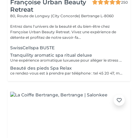
Françoise Urban Beauty
250
Retreat
80, Route de Longwy (City Concorde)
Bertrange L-8060
Entrez dans l'univers de la beauté et du bien-être chez
Françoise Urban Beauty Retreat. Vivez une expérience de
détente et profitez de notre savoir-fa...
SwissCellspa BUSTE
Tranquility aromatic spa ritual deluxe
Une expérience aromatique luxueuse pour alléger le stress et la tension. Ce massage relaxera votre corps et votre esprit en profondeur. Il vous procurera un sentiment agréable de bien-être, de décontraction des muscles, une meilleure circulation sanguine, de l'hydratation et de la tonicité.
Beauté des pieds Spa Relax
ce rendez-vous est à prendre par téléphone : tel 45 20 47, merci