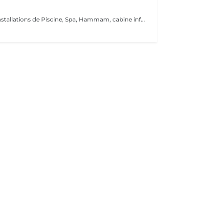
Découvrez nos installations de Piscine, Spa, Hammam, cabine infrarouge, de la toute dernière génération que nous avons sélectionnés qualitativement tant ce projet nous tient à coeur.