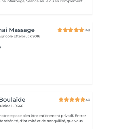
Accès à notre Sauna infrarouge, Séance seule ou en complément d'un soin. 20 Minutes de sauna+ Accès douche. Pensez à ramener votre serviette pour la séance. ATTENTION le sauna comporte des contres indications veillez à vous renseigner en cas de doutes.
hai Massage
148
 Agricole
Ettelbruck 9016
a
Boulaide
40
ulaide L-9640
re espace bien être entièrement privatif. Entrez
e sérénité, d'intimité et de tranquillité, que vous