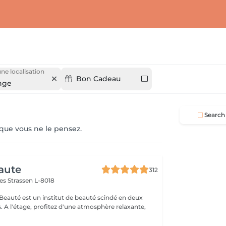
une localisation
Bon Cadeau
nge
Search
 que vous ne le pensez.
aute
312
mes
Strassen L-8018
 Beauté est un institut de beauté scindé en deux
xante,