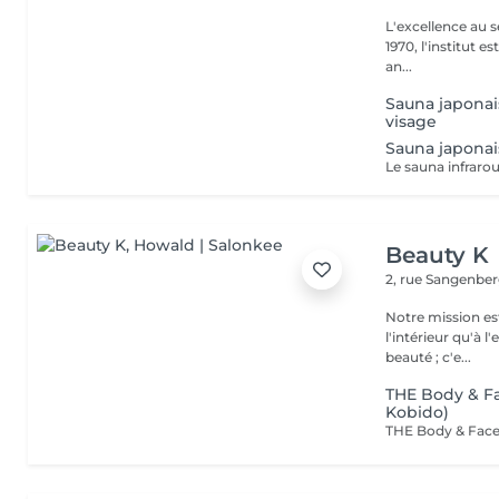
L'excellence au service de la bea
1970, l'institut e
an...
Sauna japonai
visage
Sauna japonai
Beauty K
2, rue Sangenbe
Notre mission est
l'intérieur qu'à l
beauté ; c'e...
THE Body & Fa
Kobido)