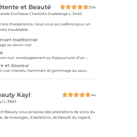
Détente et Beauté
204
rande Duchesse Charlotte
Dudelange L-3440
18 ans d'expérience, nous vous accueillons pour un
te inoubliable.
mmam traditonnel
ge au savon noir
al
Gommage au savon noir, enveloppement au Rassoul suivi d'un massage relaxant
tre et douceur
Soin visage et soin cuir chevelu, hammam et gommage au savon noir suivi d'un massage relaxant
auty Kayl
44
yl L-3650
ch'Beauty vous propose des prestations de soins du
e, de massages, d'épilations, de beauté du regard,