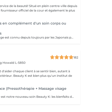
uté! Situé en plein centre-ville depuis
st fournisseur officiel de la cour et également le plus
s en complément d'un soin corps ou
s
Le sauna infrarouge est connu depuis toujours par les Japonais pour ses vertus apaisantes et détoxifiantes. Equipé d'une technologie carbone, le Sauna Dôme est constitué d'un matelas et de 2 dômes qui émettent des infrarouges longs. Les pierres minérales intégrées décuplent les bienfaits des infrarouges (+300 pierres). Amincissement Détox : Perte jusqu'à 600 calories/séance- Sudation intense-Amélioration de la qualité de peau-Perte de -4,4cm** de tour de ventre en moyenne -18% de graisse abdominale** après 20 séances Relaxation/stress/sommeil -7,2% du cortisol* dans le sang (hormone du stress)-Baisse de -20,7%* du stress perçu-Détente musculaire et récupération après l'effort : -30,7%* de courbatures DETOX: Purification de la peau et de l'organisme-Elimination des toxines et métaux lourds : -10,5%* de plomb dans le corps Pierre de TOURMALINE MARRON : Renforcement de l'organisme- Ions négatifs- Détox métaux lourds- Vitalité Pierre de JADE : Effets relaxants et purifiants- Purification- Détente- Equilibre cellulaire Pierre de Germanium Noire : Régénérateur cellulaire- Détox- Apaise- Renforce le système immunitaire
182
rg
Howald L-5850
 d'aider chaque client à se sentir bien, autant à
'extérieur. Beauty K est bien plus qu'un institut de
ce (Pressothérapie + Massage visage
THE Body & Face est notre nouveau soin Beauty K: les bienfaits de la Pressothérapie associé au massage japonais ancestrale: Le Soin Kobido Le soin Body & Face combine une session de Pressothérapie avec un Soin Kobido complet pour un traitement revitalisant et rajeunissant de la peau du visage et du corps. Ce soin d'une durée de 1 heure et 15 minutes est idéal pour ceux qui cherchent à détendre leur corps tout en bénéficiant d'un soin facial approfondi. Déroulement du Soin : 1. Pressothérapie (45minutes) : Commencez par une session relaxante de pressothérapie, qui aide à détendre les muscles, éliminer les toxines, activer le système lymphatique et la circulation sanguine. 2. Soin Kobido Nettoyage et Gommage : Un nettoyage profond suivi d'un gommage pour éliminer les cellules mortes et purifier la peau. Massage Kobido : Un massage facial traditionnel japonais qui stimule la circulation sanguine et lymphatique, tonifie les muscles faciaux, et offre un effet liftant naturel. Masque : Application d'un masque adapté à votre type de peau pour nourrir, hydrater et revitaliser. Bienfaits du Soin Body & Face : Relaxation Profonde : La pressothérapie détend le corps et apaise l'esprit, réduisant ainsi le stress et la fatigue. Effet Anti-Âge et Raffermissant : Le massage Kobido aide à réduire les signes de vieillissement, à raffermir la peau et à améliorer son élasticité. Ce soin est une excellente manière de combiner les bienfaits de la pressothérapie avec les techniques de soin facial avancées pour une expérience de beauté et de bien-être complète.