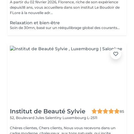
A partir du 02 février 2026, Florence, riche de son expérience
depuis18 ans, vous accueillera dans son institut Le Boudoir de
FLore à la nouvelle adr...
Relaxation et bien-être
Soin de 30mn, basé sur un rééquilibrage global des courants d'énergies dans le corps. La technique des polarités apporte une grande détente, soulage les douleurs et élimine tous les blocages énergétiques situés entre les articulations. Associé à 30mn de magnétisme crânien. Pour ce soin, vous pouvez rester habillé.
Institut de Beauté Sylvie
85
52, Boulevard Jules Salentiny
Luxembourg L-2511
Chères clientes, Chers clients, Nous vous recevons dans un
cadre moderne, chaleureux, aux tons naturels, qui incite