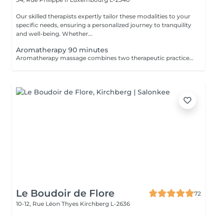
Our skilled therapists expertly tailor these modalities to your
specific needs, ensuring a personalized journey to tranquility
and well-being. Whether...
Aromatherapy 90 minutes
Aromatherapy massage combines two therapeutic practices to create wonderful results. Aromatherapy is an ancient approach that provides a number of health and emotional benefits. Essential oils such as lavender, orange blossom, and peppermint offer unique effects to the senses. Massage uses pressure and touch to offer healing and stress relief by stimulating the lymphatic, circulatory, nervous, and musculoskeletal systems.
Le Boudoir de Flore
72
10-12, Rue Léon Thyes
Kirchberg L-2636