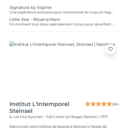
Signature by Sophie
Une expérience exclusive pour reconnecter le corps et l'esprit. Ce soin signature débute par un bain de pieds chaud et délassant, invitant le corps à ralentir et à relâcher les premières tensions. Il se poursuit par un massage du dos profondément relaxant, conçu pour libérer les tensions musculaires, apaiser le système nerveux et installer un véritable lâcher-prise. L'expérience continue avec un soin du visage entièrement personnalisé, adapté aux besoins spécifiques de votre peau, afin de la nettoyer, l'hydrater et lui redonner confort et éclat. Au coeur de ce rituel se trouve le massage signature de Sophie, le KobiLift® : une gestuelle précise et enveloppante qui stimule, draine et raffermit la peau tout en illuminant le teint. Au-delà des résultats visibles, ce soin procure une profonde sensation d'équilibre, de légèreté et de renouveau. Un moment suspendu, où le temps ralentit, l'esprit s'apaise et le corps se sent pleinement pris en charge. Idéal pour celles et ceux qui recherchent une relaxation profonde, une peau lumineuse et une véritable parenthèse de reconnexion.
Little Star - Rituel enfant
Un moment tout doux spécialement conçu pour les enfants, afin de leur faire découvrir le plaisir de prendre soin d'eux dans un cadre rassurant et bienveillant. Vous choisissez la durée du soin (60 ou 90 minutes), et nous créons un rituel adapté à leur âge, à leurs envies et à leur sensibilité. L'expérience peut inclure différents soins tels qu'un mini soin du visage, un massage relaxant, une mini manucure ou pédicure, avec possibilité de pose de vernis. Chaque séance est pensée comme un moment ludique et apaisant, pour initier les plus jeunes au bien-être tout en douceur. Un instant de détente idéal pour leur offrir une première expérience en institut, dans le respect de leur rythme et de leurs besoins.
Institut L'Intemporel
284
Steinsel
6, rue Paul Eyschen - Pall Center (à l’étage)
Steinsel L-7317
Découvrez notre institut de beauté à Steinsel à l'étage de