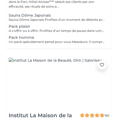
dans le Parc Hôtel Alvisse**** séduit ses clients par son
efficacité, ses rituels de soins e...
Sauna Dôme Japonais
Sauna Dôme Japonais Profitez d'un moment de détente profonde grâce au Sauna Dôme Japonais, une technologie de chaleur douce qui enveloppe le corps tout en laissant la tête à l'air libre. Ce soin favorise : la relaxation musculaire l'élimination des toxines l'activation de la circulation sanguine une sensation de bien-être immédiate Idéal pour relâcher les tensions, purifier l'organisme et offrir au corps un véritable moment de lâcher-prise.
Pack plaisir
A s'offrir ou à offrir. Profitez d'un temps de pause dans votre quotidien. Ce pack comprend: - Un soin visage hyaluronique pour l'éclat, l'hydratation et anti-rides. Convient à tout type de peau. - Un masque de massage pour les yeux (Eye Bar) - Un gommage corps - Un enveloppement corps pour renourrir la peau - Un bain de paraffine pour les mains - Une pédicure Prix 275€ au lieu de 325€
Pack homme
Un pack spécialement pensé pour vous Messieurs. Il comprend: - Un soin visage océan pour l'antifatigue, rafraîchir la peau et l'anti-rides. Convient à tout type de peau. - Microdermabrasion pour une peau plus douce - Un soin des yeux - Un masque de massage (Eye Bar) - Un massage crânien - Une pédicure Prix 256€ au lieu de 283€
Institut La Maison de la
165