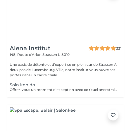
Alena Institut
331
148, Route d'Arlon
Strassen L-8010
Une oasis de détente et d'expertise en plein cur de Strassen À
deux pas de Luxembourg-Ville, notre institut vous ouvre ses
portes dans un cadre chale...
Soin kobido
Offrez-vous un moment d'exception avec ce rituel ancestral japonais. Le Kobido stimule la circulation, tonifie les muscles du visage et apporte un éclat naturel immédiat. Grâce à des manuvres précises et profondes, il détend les tensions, lisse les traits et procure une sensation de légèreté et de bien-être. Un soin complet qui illumine le visage tout en apaisant l'esprit.