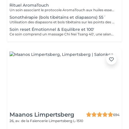
Rituel AromaTouch
Un soin associant le protocole AromaTouch aux huiles essentielles, un accompagnement personnalisé et un profond moment de détente pour favoriser l'équilibre et l'harmonie émotionnelle
Sonothérapie (bols tibétains et diapasons) 55´
Utilisation des diapasons et bols tibétains sur les points des méridiens de la médecine chinoise.
Soin reset Émotionnel & Equilibre et 100'
Ce soin comprend un massage Chi Nei Tsang 40', une séance de réflexologie plantaire de 30', suivi d'une Sonothérapie 30'.
Maanos Limpertsberg
694
26, av. de la Faïencerie
Limpertsberg L-1510