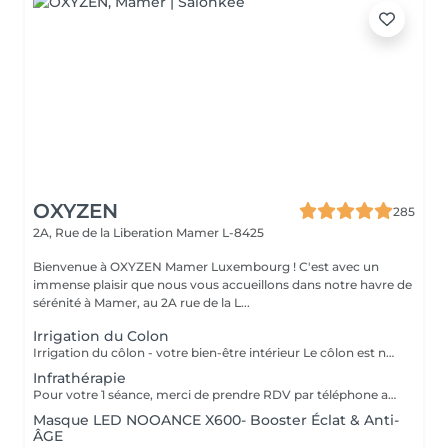
OXYZEN
285
2A, Rue de la Liberation
Mamer L-8425
Bienvenue à OXYZEN Mamer Luxembourg ! C'est avec un
immense plaisir que nous vous accueillons dans notre havre de
sérénité à Mamer, au 2A rue de la L...
Irrigation du Colon
Irrigation du côlon - votre bien-être intérieur Le côlon est notre deuxième cerveau : pour une véritable harmonie, il est essentiel de prendre soin à la fois de son mental et de sa digestion. Une séance se déroule en deux temps : - Un échange personnalisé sur votre hygiène de vie, afin de vous donner des conseils alimentaires adaptés.( + ou - 30 minutes) - La séance d'irrigation ( + ou - 45 minutes), réalisée en douceur avec un appareil spécialisé, pour purifier et régénérer votre système digestif. Bienfaits : * Soulage ballonnements et lourdeurs * Améliore le transit * Élimine gaz et fermentations * Favorise une flore intestinale équilibrée * Apporte légèreté, vitalité et détente L'extérieur reflète l'intérieur : une peau lumineuse et un bien-être visible commencent par un côlon équilibré. Pour plus d'informations, consultez notre site : https://www.oxyzen.lu/massages/irrigation-du-colon.html
Infrathérapie
Pour votre 1 séance, merci de prendre RDV par téléphone afin que nous puissions définir ensemble le programme le plus adapté à vos attentes : +352 661 271 063 Infrathérapie Vital Dome une chaleur douce et profonde Souvent comparée au sauna, l'infrathérapie est différente : elle utilise les infrarouges longs (sans lumière, chaleur progressive). Résultat : une élimination jusqu'à 20 fois plus de toxines et metaux lourds qu'un sauna classique, tout en apportant confort et détente. Bienfaits : * Détox : élimine toxines et métaux lourds, relance le drainage, oxygène les tissus. * Beauté : raffermit, régénère la peau, atténue rides et cellulite. * Relaxation : réduit stress, tensions nerveuses et améliore le sommeil. * Sport : récupération, oxygénation musculaire, réduit courbatures et raideurs. * Santé : stimule l'immunité, apaise douleurs articulaires et rhumatismes. * Saisons : en hiver, réchauffe durablement et prévient les maux ; en été, soulage jambes lourdes et rétention d'eau. Avec ses 38 programmes personnalisés, l'infrathérapie s'adapte à vos besoins Cure conseillée : 1 à 2 séances par semaine pendant 5 semaines, puis 1 toutes les 1 à 2 semaines. Tarifs : séance 45 min 49€ | séance 60 min 59€ | forfaits disponibles : Séances de 45 min 5 séances : 200€ 10 séances : 350€ 20 séances : 600€ Séances de 60 min. 1 séance de 1h : 59€ 5 séances : 240€ 10 séances : 475€ 20 séances : 850€ Pour plus d'informations, consultez notre site : https://www.oxyzen.lu/massages/infratherapie.html
Masque LED NOOANCE X600- Booster Éclat & Anti-
ÂGE