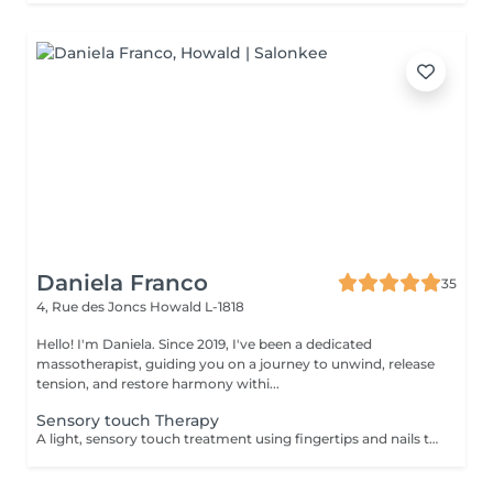
Daniela Franco
35
4, Rue des Joncs
Howald L-1818
Hello! I'm Daniela. Since 2019, I've been a dedicated
massotherapist, guiding you on a journey to unwind, release
tension, and restore harmony withi...
Sensory touch Therapy
A light, sensory touch treatment using fingertips and nails to promote deep relaxation, stress relief and overall well-being. This soothing touch complements conventional massage by gently stimulating the nervous system and enhancing calmness. 1 zone you can chose: Head Back Arms 3 zones is Head Back Arms.