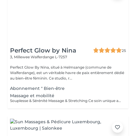
Perfect Glow by Nina
25
3, Millewee
Walferdange L-7257
Perfect Glow By Nina, situé à Helmsange (commune de
Walferdange), est un véritable havre de paix entièrement dédié
au bien-être féminin. Ce studio, r...
Abonnement " Bien-être
Massage et mobilité
Souplesse & Sérénité Massage & Stretching Ce soin unique allie la détente profonde du massage bien-être à la puissance du stretching passif, pour un relâchement complet du corps et de l'esprit. Pendant la séance, j'alterne entre des mouvements de massage relaxant pour détendre les tensions musculaires, et des étirements doux et guidés pour redonner de la mobilité à vos articulations et améliorer votre posture. Bienfaits : Soulage les tensions et raideurs musculaires Améliore la souplesse et la circulation Favorise une meilleure respiration et posture Relâche le mental et réduit le stress corporel Ce soin est idéal pour les personnes actives, en période de stress, ou simplement à la recherche d'un moment de bien-être profond et équilibrant.