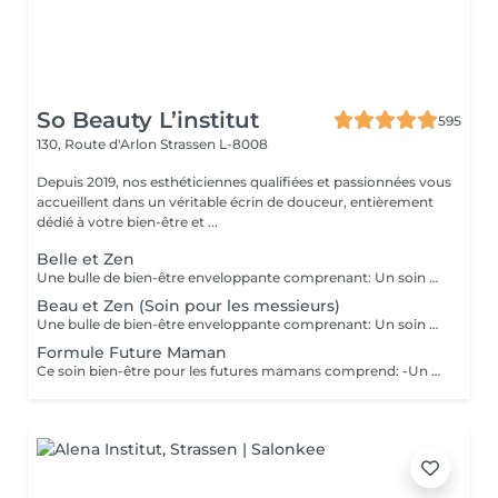
So Beauty L’institut
595
130, Route d'Arlon
Strassen L-8008
Depuis 2019, nos esthéticiennes qualifiées et passionnées vous
accueillent dans un véritable écrin de douceur, entièrement
dédié à votre bien-être et ...
Belle et Zen
Une bulle de bien-être enveloppante comprenant: Un soin du visage nettoyant et hydratant d'une durée de 60 minutes. (Démaquillage, gommage, extraction des comédons, massage visage, masque et crème de soin) Une manucure ( Limage, la pousse et coupe des cuticules, gommage et massage avec crème de soin. Base transparente comprise si souhaitée) Un massage relaxant des pieds ou des mains d'une durée de 20 minutes
Beau et Zen (Soin pour les messieurs)
Une bulle de bien-être enveloppante comprenant: Un soin visage éclat d'une durée de 50 minutes adapté à votre type de peau (Nettoyage, gommage, extraction des comédons, massage visage, masque et crème de soin) Un massage relaxant du dos d'une durée de 20 minutes. Une manucure ( Limage, la pousse et coupe des cuticules, gommage et massage avec crème de soin)
Formule Future Maman
Ce soin bien-être pour les futures mamans comprend: -Un soin Visage Hydratant 60 minutes. -Une beauté des pieds -Un massage pré-natal 50 minutes -Un soin drainant des jambes 20 minutes Un petite bulle de bien-être à s'offrir ou se faire offrir. Possibilité de faire les soins le même jour, ou sur plusieurs jours.