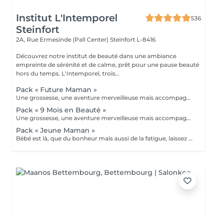
Institut L'Intemporel
536
Steinfort
2A, Rue Ermesinde (Pall Center)
Steinfort L-8416
Découvrez notre institut de beauté dans une ambiance
empreinte de sérénité et de calme, prêt pour une pause beauté
hors du temps. L'Intemporel, trois...
Pack « Future Maman »
Une grossesse, une aventure merveilleuse mais accompagnée bien souvent de fatigue, jambes lourdes, teint brouillé, morale up and down, alors pour vous soulager, nous avons créé nos packs. A commencer au second trimestre : - 6 massages prénatals (à raison d'un/mois) - 1 soin visage Bulle de douceur ou purifiant ou hydratant intense selon votre type de peau (avant l'arrivée de bébé et la maternité) - 2 beautés des pieds (car à moins d'être une acrobate en fin de parcours nos pieds sont loin ;-) - 1 crème spéciale vergetures Clarins et 1 protection UV 50 pour éviter les tâches pigmentaires Prix spécial de 920€ au lieu de 1135€ A offrir ou à s'offrir
Pack « 9 Mois en Beauté »
Une grossesse, une aventure merveilleuse mais accompagnée bien souvent de fatigue, jambes lourdes, teint brouillé, morale up and down, alors pour vous soulager, nous avons créé nos packs. A commencer au second trimestre : - 12 massages prénatals (à raison de 2/mois) - 4 soins visage Bulle de douceur ou purifiant ou hydratant intense selon votre type de peau (à étaler selon vos envies ou toutes 6 semaines) - 3 beautés des pieds (car à moins d'être une acrobate en fin de parcours nos pieds sont loin ;-) - 1 crème spéciale vergetures Clarins, 1 huile tonic Clarins et 1 protection UV 50 Clarins pour éviter les tâches pigmentaires Prix spécial de 1899€ au lieu de 2415€ A offrir ou à s'offrir
Pack « Jeune Maman »
Bébé est là, que du bonheur mais aussi de la fatigue, laissez papa ou mamie s'occuper de la prunelle de vos yeux et venez passer du temps chez nous pour simplement vous détendre. - Soin visage hydratant (ou autre soin complet au choix dans nos classiques) - Gommage complet du corps suivi de sa réhydratation - Manucure et beauté des pieds Reconnexion totale avec vous même grâce à ce moment privilégié