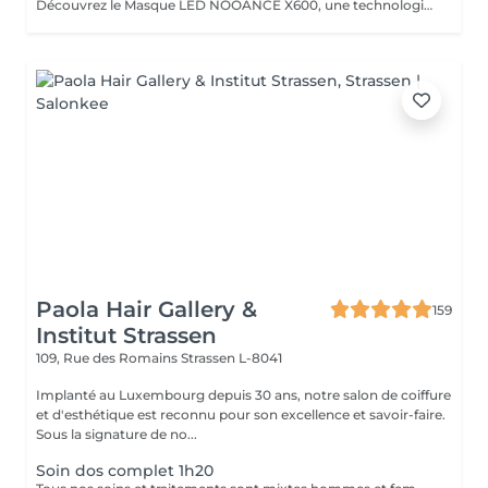
Découvrez le Masque LED NOOANCE X600, une technologie de luminothérapie conçue pour améliorer l'éclat de la peau, stimuler le collagène et aider à réduire les signes de fatigue et de l'âge en seulement 10 minutes. Séance découverte : 15€ au lieu de 20€ Si vous testez le masque puis décidez de l'acheter chez OXYZEN MAMER : 10% de remise sur le masque NOOANCE X600 : 629,10€ au lieu de 699€ Séance découverte remboursée : -20€ 2 séances d'Infrathérapie offertes d'une valeur de 98€ Soit un avantage total de 187,90€ offert chez OXYZEN MAMER. L'association du Masque NOOANCE X600 et de l'Infrathérapie permet d'optimiser les résultats grâce à une meilleure stimulation et récupération cellulaire.
Paola Hair Gallery &
159
Institut Strassen
109, Rue des Romains
Strassen L-8041
Implanté au Luxembourg depuis 30 ans, notre salon de coiffure
et d'esthétique est reconnu pour son excellence et savoir-faire.
Sous la signature de no...
Soin dos complet 1h20