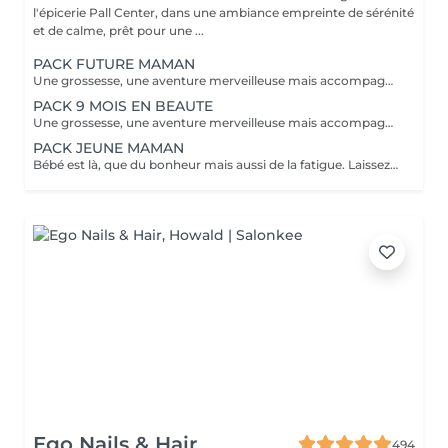
l'épicerie Pall Center, dans une ambiance empreinte de sérénité
et de calme, prêt pour une ...
PACK FUTURE MAMAN
Une grossesse, une aventure merveilleuse mais accompagnée bien souvent de fatigue, jambes lourdes, teint brouillé, morale up and down, alors pour vous soulager, nous avons créé nos packs. A commencer au second trimestre 6 massages prénatals ( à raison d'un /mois) 1 soin visage Bulle de douceur/ purifiant ou hydratant intense selon votre type de peau. ( avant l'arrivée de bébé et la maternité) 2 beautés des pieds, car à moins d'être une acrobate en fin de parcours nos pieds sont loin ;-) 1 crème spécial vergeture Clarins et 1 protection UV 50 pour éviter les tâches pigmentaires. Prix spécial de 920€ à la place de 1135€. A offrir ou à s'offrir.
PACK 9 MOIS EN BEAUTE
Une grossesse, une aventure merveilleuse mais accompagnée bien souvent de fatigue, jambes lourdes, teint brouillé, morale up and down, alors pour vous soulager, nous avons créé nos packs. A commencer au second trimestre 12 massages prénatal ( à raison de 2 /mois) 4 soins visage Bulle de douceur/ purifiant ou hydratant intense selon votre type de peau. ( à étaler selon vos envies ou toutes 6 semaines ) 3 beautés des pieds, car à moins d'être une acrobate en fin de parcours nos pieds sont loin ;-) 1 crème spécial vergetures Clarins, 1 huile tonic Clarins et 1 protection UV 50 Clarins pour éviter les tâches pigmentaires. Prix spécial de 1899€ à la place de 2415€. A offrir ou à s'offrir.
PACK JEUNE MAMAN
Bébé est là, que du bonheur mais aussi de la fatigue. Laissez papa s'occuper de la prunelle de vos yeux et venez passer du temps chez nous pour simplement vous détendre. - Soin visage hydratant (ou autre soin complet au choix dans nos classiques) - Massage détente aromatique - Manucure et beauté des pieds Reconnexion totale avec vous même grâce à ce moment privilégié.
Ego Nails & Hair
494