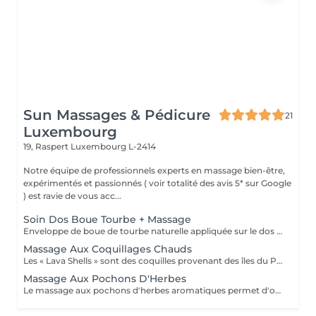
Sun Massages & Pédicure
21
Luxembourg
19, Raspert
Luxembourg L-2414
Notre équipe de professionnels experts en massage bien-être,
expérimentés et passionnés ( voir totalité des avis 5* sur Google
) est ravie de vous acc...
Soin Dos Boue Tourbe + Massage
Enveloppe de boue de tourbe naturelle appliquée sur le dos et chauffée par une compresse (sans besoin de rinçage). Soin complété par un massage (sur face arrière corps pour séance de 60 min ou sur faces avant + arrière corps pour séance de 90 min). La boue de tourbe chaude a des vertus anti-inflammatoire, régénératrice, reminéralisante, détoxifiante, drainante et alcalinisante. Elle peut ainsi être utilisée pour soulager votre dos en cas de courbatures, de fibromyalgie, de pathologies inflammatoires, de séquelles opératoires ou d'accidents, de douleurs musculaires, d'arthrose, de rhumatisme, ...
Massage Aux Coquillages Chauds
Les « Lava Shells » sont des coquilles provenant des îles du Pacifique, sablées et polies, douces pour un massage relaxant à l'huile du corps. Ces coquillages mettent en uvre un principe autochauffant par la combinaison de minéraux et d'eau de mer, mélange naturel et biodégradable, qui vous plonge dans un merveilleux cocon de chaleur. Un massage aux coquillages chauffants avec de l'huile pour glisser sur les zones réflexes, sur des méridiens énergétiques et sur les muscles superficiels et profonds. Ce massage permet de libérer les tensions musculaires accumulées, apaiser le système nerveux et favoriser une meilleure circulation sanguine et lymphatique.
Massage Aux Pochons D'Herbes
Le massage aux pochons d'herbes aromatiques permet d'obtenir un rééquilibrage énergétique efficace et durable. Les pochons sont chauffés et imbibés d'huile végétale biologique pour glisser sur la peau et diffuser les vertus de leurs herbes précieusement sélectionnées. Grâce aux actions purifiantes, exfoliantes, drainantes et rajeunissantes ou énergisantes du mélange, selon le besoin, ce soin véritable agit en profondeur. Il aidera aussi à lutter contre les contractures et le stress et à réactiver la circulation du corps entier.