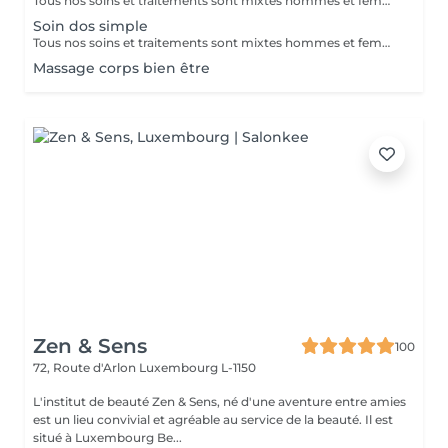
Tous nos soins et traitements sont mixtes hommes et femmes. Les traitements en cure sont valables six mois. Sur conseil de votre esthéticienne, des combinaisons de soins et de traitements sont possibles, afin d'obtenir un résultat optimal. Attention certain traitements nécessitent des explications préalables ainsi qu'une commande spécifique des coffrets et de soins personnalisés.
Soin dos simple
Tous nos soins et traitements sont mixtes hommes et femmes. Les traitements en cure sont valables six mois. Sur conseil de votre esthéticienne, des combinaisons de soins et de traitements sont possibles, afin d'obtenir un résultat optimal. Attention certain traitements nécessitent des explications préalables ainsi qu'une commande spécifique des coffrets et de soins personnalisés.
Massage corps bien être
Zen & Sens
100
72, Route d'Arlon
Luxembourg L-1150
L'institut de beauté Zen & Sens, né d'une aventure entre amies
est un lieu convivial et agréable au service de la beauté. Il est
situé à Luxembourg Be...