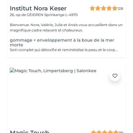
Institut Nora Keser
128
26, op de GÉIEREN
Sprinkange L-4970
Bienvenue. Nora, Valérie, Julie et Anaïs vous accueillent dans un
magnifique cadre relaxant et chaleureux.
gommage + enveloppement à la boue de la mer
morte
Soin complet qui détoxifie et reminéralise la peau et le corps grâce à la boue de la Mer Morte. La peau sera plus lisse, plus douce, effet drainant grâce a l'application d'une crème en fin de soin.
Magic Touch
119