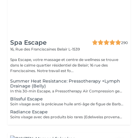
Spa Escape
290
16, Rue des Franciscaines
Belair L-1539
Spa Escape, votre massage et centre de wellness se trouve
dans le calme quartier résidentiel de Belair; 16 rue des
Franciscaines. Notre travail est fo...
Summer Heat Resistance: Pressotherapy +Lymph
Drainage (Belly)
In this 30-min Escape, a Pressotherapy Air Compression gently tightens & relaxes the legs to boosts lymphatic drainage and reduces water retention. We add a Lymphatic Drainage Belly Massage to soothe tension and/or toxins caught in the tummy area. Your legs, and feet feel lighter, your body feels less bloated. This offer is available on Tuesday to Thursday from 10 to 3pm.
Blissful Escape
Soin visage avec la précieuse huile anti-âge de figue de Barbarie suivi d'un massage crânien + visage, cou, épaules puis un massage oriental des pieds et des jambes. Ce soin commence par un rafraîchissement stimulant des pieds pour favoriser la circulation sanguine et la relaxation.
Radiance Escape
Soins visage avec des produits bio rares (Edelweiss provenant des montagnes et Punarvana plante ayurvédique) + 60 minutes de massage aromatique. Ce soin commence par un rafraîchissement stimulant des pieds pour favoriser la circulation sanguine et la relaxation.