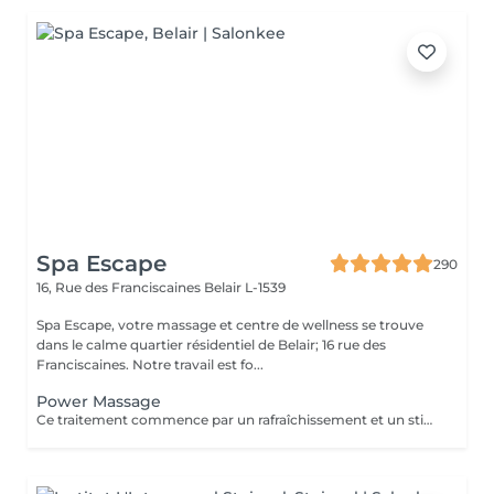
Spa Escape
290
16, Rue des Franciscaines
Belair L-1539
Spa Escape, votre massage et centre de wellness se trouve
dans le calme quartier résidentiel de Belair; 16 rue des
Franciscaines. Notre travail est fo...
Power Massage
Ce traitement commence par un rafraîchissement et un stimulant des pieds aux huiles essentielles. Un massage profond de tout le corps pour soulager les tensions accumulées dans les muscles du dos, des épaules, du cou et de la tête. Un paquet de boue dégageant de la chaleur et absorbant les tensions est appliqué sur les zones de fatigue et de douleur musculaire pour soulager les tensions et faciliter la récupération musculaire.