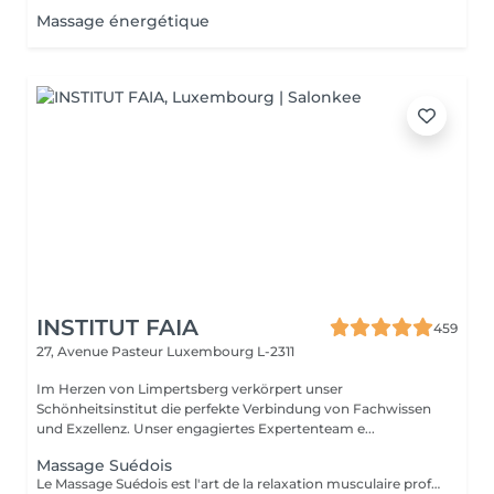
Massage énergétique
INSTITUT FAIA
459
27, Avenue Pasteur
Luxembourg L-2311
Im Herzen von Limpertsberg verkörpert unser
Schönheitsinstitut die perfekte Verbindung von Fachwissen
und Exzellenz. Unser engagiertes Expertenteam e...
Massage Suédois
Le Massage Suédois est l'art de la relaxation musculaire profonde. Nos thérapeutes experts utilisent des mouvements fluides et des pressions modulables pour détendre les muscles et réduire les tensions. Idéal pour soulager le stress, améliorer la circulation et retrouver une mobilité optimale. Offrez à votre corps le traitement qu'il mérite et ressentez la différence dès la première séance.