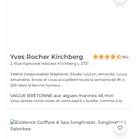
Yves Rocher Kirchberg
964
2, Rue Alphonse Weicker
Kirchberg L-2721
Valérie (responsable) Stéphanie ,Elodie, Lauryn, Amanda, Laura,
Amandine, Enora et vous accueillent toute la semaine de 9h à
20h dans la bonne humeur...
VAGUE BRETONNE-aux algues marines 45 min
Vous sentez votre corps et votre esprit s éveiller comme a la suite d un bain dans l OCEAN. Vous vous tonicité et leur confort. sentez légère et revitalisée. Vos jambes retrouvent leur tonicité et leur confort