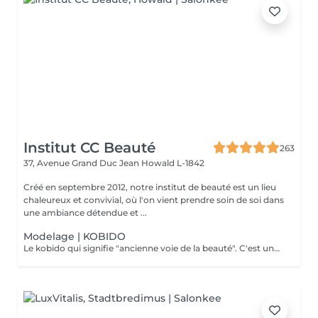
Institut CC Beauté
263
37, Avenue Grand Duc Jean
Howald L-1842
Créé en septembre 2012, notre institut de beauté est un lieu
chaleureux et convivial, où l'on vient prendre soin de soi dans
une ambiance détendue et ...
Modelage | KOBIDO
Le kobido qui signifie "ancienne voie de la beauté". C'est une très ancienne technique de massage japonais. Le massage facial kobido régénère, stimule le teint de la peau du visage, améliore la circulation sanguine et lymphatique, favorise la relaxation des tissus et du cuir chevelu.