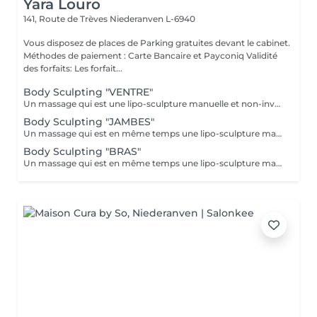
Yara Louro
141, Route de Trèves
Niederanven L-6940
Vous disposez de places de Parking gratuites devant le cabinet.
Méthodes de paiement : Carte Bancaire et Payconiq Validité
des forfaits: Les forfait...
Body Sculpting "VENTRE"
Un massage qui est une lipo-sculpture manuelle et non-invasive. Les résultats sont impressionnants et immédiats. IMPORTANT: Ne pas boire ni manger à partir de 2 heures avant la séance de Body Sculpting VENTRE.
Body Sculpting "JAMBES"
Un massage qui est en même temps une lipo-sculpture manuelle et non-invasive. Les résultats sont impressionnants et immédiats. IMPORTANT: Afin de débloquer le système lymphatique il est impératif de faire en premier un Body Sculpting VENTRE. Après une première séance de Body Sculpting VENTRE vous pourrez enchainer plusieurs séances de Body Sculpting JAMBES, BRAS ou VISAGE.
Body Sculpting "BRAS"
Un massage qui est en même temps une lipo-sculpture manuelle et non-invasive. Les résultats sont impressionnants et immédiats. IMPORTANT: Afin de débloquer le système lymphatique il est impératif de faire en premier un Body Sculpting VENTRE. Après une première séance de Body Sculpting VENTRE vous pourrez enchainer plusieurs séances de Body Sculpting JAMBES, BRAS ou VISAGE.