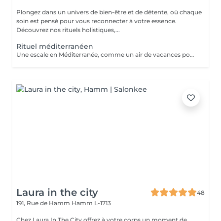
Plongez dans un univers de bien-être et de détente, où chaque
soin est pensé pour vous reconnecter à votre essence.
Découvrez nos rituels holistiques,...
Rituel méditerranéen
Une escale en Méditerranée, comme un air de vacances pour se poser et se détendre Lavande, thym, citron et fleur d'oranger seront de la partie Véritable moment de relaxation complète. Sauna infrarouge, Massage shiatsu, bol d'air jacquier, douche. Onction du huiles précieuses, hammam crânien, facial et respiratoire, bains rythmés avec méditation guidée, exercices de sophrologie, shampooing, pose de masque et massage crânien, rituel de la cascade, rinçage à l'infusion de plantes qui clôture le soin.
Laura in the city
48
191, Rue de Hamm
Hamm L-1713
Chez Laura In The City offrez à votre corps un moment de