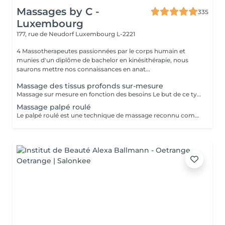
Massages by C -
335
Luxembourg
177, rue de Neudorf
Luxembourg L-2221
4 Massotherapeutes passionnées par le corps humain et
munies d'un diplôme de bachelor en kinésithérapie, nous
saurons mettre nos connaissances en anat...
Massage des tissus profonds sur-mesure
Massage sur mesure en fonction des besoins Le but de ce type de massage sera de travailler plus en profondeur sur les zones de tensions et de douleur, le rythme est modéré et la pression élevée (mais toujours adaptée en fonction de votre ressenti)
Massage palpé roulé
Le palpé roulé est une technique de massage reconnu comme efficace contre la cellulite, à réaliser régulièrement pour de meilleurs résultats