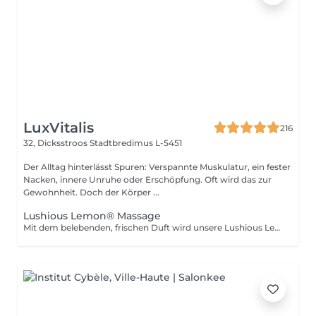
LuxVitalis
216
32, Dicksstroos
Stadtbredimus L-5451
Der Alltag hinterlässt Spuren: Verspannte Muskulatur, ein fester
Nacken, innere Unruhe oder Erschöpfung. Oft wird das zur
Gewohnheit. Doch der Körper ...
Lushious Lemon® Massage
Mit dem belebenden, frischen Duft wird unsere Lushious Lemon Ölmassage Sie mit Freude erfüllen. Dank der frischen & belebende Mischung aus Orange, Mandarine, Grapefruit, Limone und dem kühlen Aroma von Grüner Minze ist diese Massage der perfekte fresh up Booster.