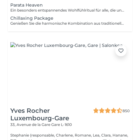
Parata Heaven
Ein besonders entspannendes Wohlfühlritual für alle, die unter Stress, Verspannungen oder geistiger Erschöpfung leiden. Die Kombination aus einer 60-minütigen Indischen Kopf- & Schultermassage und einer 30-minütigen Office-Syndrom Rücken- & Schultermassage konzentriert sich auf Kopfhaut, Nacken, Schultern und oberen Rücken, um Spannungen zu lösen und ein Gefühl von Leichtigkeit und Wohlbefinden zu schaffen. Enthalten sind: Indische Kopf- & Schultermassage 60 Min. Office-Syndrom Rücken- & Schultermassage 30 Min.
Chillaxing Package
Genießen Sie die harmonische Kombination aus traditioneller thailändischer Gesichtsmassage und gezielter Entlastung des Oberkörpers. Dieses Paket vereint eine 60-minütige Thailändische Gesichtsmassage mit einer 30-minütigen Office-Syndrom Rücken- & Schultermassage, um Verspannungen zu lösen, die Haut frisch und strahlend wirken zu lassen und tiefe Entspannung zu fördern. Enthalten sind: Thailändische Gesichtsmassage 60 Min. Office-Syndrom Rücken- & Schultermassage 30 Min.
Yves Rocher
850
Luxembourg-Gare
33, Avenue de la Gare
Gare L-1610
Stephanie (responsable, Charlene, Romane, Lea, Clara, Hanane,