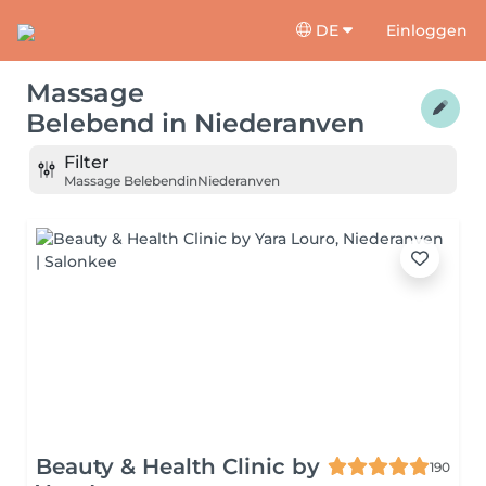
DE
Einloggen
Massage
Belebend
in
Niederanven
Filter
Massage Belebend
in
Niederanven
Beauty & Health Clinic by
190