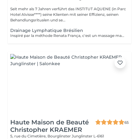
Seit mehr als 7 Jahren verführt das INSTITUT AQUENE (in Parc
Hotel Alvisse****) seine Klienten mit seiner Effizienz, seinen
Behandlungsritualen und se...
Drainage Lymphatique Brésilien
Inspiré par la méthode Renata França, c'est un massage manuel destiné a stimuler la circulation lymphatique et à détoxifier l'organisme. Par des manuvres manuelles variant la pression en suivant le sens de la circulation lymphatique l'organisme est nettoyé et son système immunitaire renforcé. La lymphe draine les liquides excédentaires, les toxines et les débris cellulaires pour un résultat immédiat ! Peut être fait avant une séance de madérothérapie pour encore plus de bien fait !!
Haute Maison de Beauté
65
Christopher KRAEMER
5, rue du Cimetière, Bourglinster
Junglinster L-6161