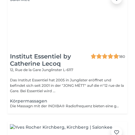
Institut Essentiel by
180
Catherine Lecoq
12, Rue de la Gare
Junglinster L-6117
Das Institut Essentiel hat 2005 in Junglister eröffnet und
befindet sich seit 2001 in der "JONG MËTT" auf die n°12 rue de la
Gare. Bei Essentiel wird ...
Körpermassagen
Die Massagn mit der INDIBA® Radiofrequenz bieten eine ganze vielfalt an Wirkungen. Von tiefe Entspannung und Drainage bis hin zu der Behandlung von Zellulit oder für mehr Festigkeit und eine glattere Hautstruktur, INDIBA® wird Ihnen schnell ein besseres Körper- und Hautgefühl. Die Behandlung ist nicht nur entspannend, sondern auch schnell wirksam. Schon nach der ersten Massage werden Sie den Unterschied spüren und sehen. Wenn Sie sich über die INDIBA® Massagen informieren möchten können Sie ein Info Termin buchen.