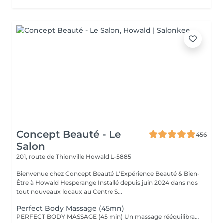
Concept Beauté - Le
456
Salon
201, route de Thionville
Howald L-5885
Bienvenue chez Concept Beauté L'Expérience Beauté & Bien-
Être à Howald Hesperange Installé depuis juin 2024 dans nos
tout nouveaux locaux au Centre S...
Perfect Body Massage (45mn)
PERFECT BODY MASSAGE (45 min) Un massage rééquilibrant qui allie des techniques relaxantes et tonifiantes pour une détente profonde du corps et de l'esprit. Ce soin sur-mesure, adapté à vos besoins, favorise la détente musculaire tout en stimulant la circulation pour une sensation de légèreté et de bien-être absolu. Les textures soyeuses et les actifs botaniques Comfort Zone, formulés sans silicones ni parabènes, enveloppent votre peau de douceur et hydratent intensément.