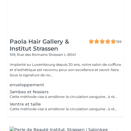
Paola Hair Gallery &
159
Institut Strassen
109, Rue des Romains
Strassen L-8041
Implanté au Luxembourg depuis 30 ans, notre salon de coiffure
et d'esthétique est reconnu pour son excellence et savoir-faire.
Sous la signature de no...
enveloppement
Jambes et fessiers
Cette méthode vise à améliorer la circulation sanguine , à réduire la cellulite , à favoriser le drainage lymphatique et à détendre les muscles . Elle peut également contribuer à la réduction du stress et à l'amélioration de la texture de la peau.
Ventre et taille
Cette méthode vise à améliorer la circulation sanguine , à réduire la cellulite , à favoriser le drainage lymphatique et à détendre les muscles . Elle peut également contribuer à la réduction du stress et à l'amélioration de la texture de la peau.