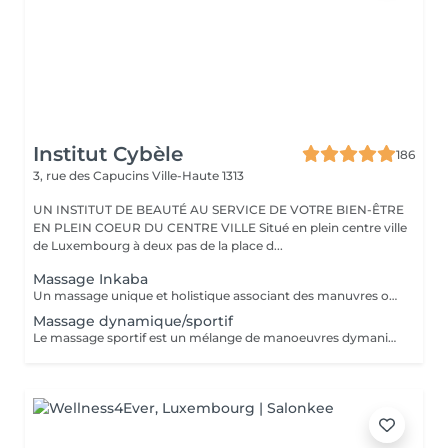
Institut Cybèle
186
3, rue des Capucins
Ville-Haute 1313
UN INSTITUT DE BEAUTÉ AU SERVICE DE VOTRE BIEN-ÊTRE
EN PLEIN COEUR DU CENTRE VILLE Situé en plein centre ville
de Luxembourg à deux pas de la place d...
Massage Inkaba
Un massage unique et holistique associant des manuvres originaire du monde entier, alliant mouvements lents et appuyés. Ce massage stimule les défenses immunitaires de notre corps et augmente le niveau d'énergie. Evasion et relaxation profonde garanties !
Massage dynamique/sportif
Le massage sportif est un mélange de manoeuvres dymaniques et profondes sur les muscles : pétrissages, frictions, pressions, vibrations et étirements contribuent à préparer, restaurer ou entretenir le physique du sportif ou de toute autre personne physiquement active. Véritable booster d'énergie, ce massage stimule et revitalise.