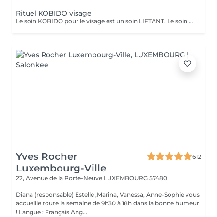
Rituel KOBIDO visage
Le soin KOBIDO pour le visage est un soin LIFTANT. Le soin dure 1h15, et vous permettra de lifter complètement votre visage. Il est idéal de venir démaquillé pour commencer ce rituel. La praticienne commencera par un enchaînement de serviettes chaudes, puis viendra stimuler les cellules avec un instrument le RIDOKI. Suivi d'un massage doux avec des techniques de massage spécifiques au Kobido. Puis elle effectura des points de pressions sur les méridiens, pour terminer avec un passage au ROULEAU DE JADE. Laissez-vous porter par ce rituel anti-âge d'exeption à la fois relaxant et liftant.
Yves Rocher
612
Luxembourg-Ville
22, Avenue de la Porte-Neuve
LUXEMBOURG 57480
Diana (responsable) Estelle ,Marina, Vanessa, Anne-Sophie vous
accueille toute la semaine de 9h30 à 18h dans la bonne humeur
! Langue : Français Ang...