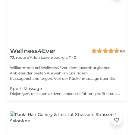
Wellness4Ever
169
73, route d'Arlon
Luxembourg L-1140
Willkommen bei Wellness4Ever, dem luxemburgischen
Anbieter der besten Auswahl an luxuriösen
Massagebehandlungen. Von der Rückenmassage über die
Kerzen...
Sport-Massage
Diejenigen, die einen aktiven Lebensstil führen, profitieren am meisten von unserer Sportmassage, einer exquisiten Tiefengewebetherapie, die müde, schmerzende Muskeln und Steifheit in Verbindung mit Sport lindert.