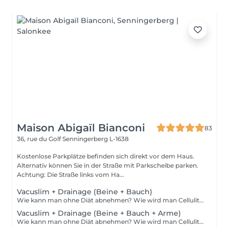
Maison Abigaïl Bianconi
83
36, rue du Golf
Senningerberg L-1638
Kostenlose Parkplätze befinden sich direkt vor dem Haus.
Alternativ können Sie in der Straße mit Parkscheibe parken.
Achtung: Die Straße links vom Ha...
Vacuslim + Drainage (Beine + Bauch)
Wie kann man ohne Diät abnehmen? Wie wird man Cellulite los ganz ohne Sport? Und was, wenn deine Haut ganz natürlich schöner, glatter und straffer werden könnte? Entdecke Vacuslim 48 eine innovative, nicht-invasive Methode, die mit Vakuumverpackung arbeitet, um die natürlichen Funktionen deines Körpers zu stimulieren. Dank der schnellen und tiefen Aufnahme hochwirksamer Aktivstoffe sind sichtbare Ergebnisse bereits nach der ersten Anwendung möglich. Die Vorteile von Vacuslim 48: Sichtbare Reduktion von Cellulite Gezielte Körperformung Intensive Hautstraffung Seidige, glatte und elastische Haut Sichtbar gemilderte Dehnungsstreifen Bis zu 8 bis 19 cm Umfangsverlust (Durchschnitt mehrerer gemessener Zonen) nach nur einer Anwendung Kann als eigenständige Behandlung oder zwischen zwei Maderotherapie-Sitzungen angewendet werden, um die Ergebnisse zu maximieren und zu verlängern. Gönn deinem Körper eine umfassende Pflege ohne Schmerzen, ohne Sport, ohne Diät. Vacuslim 48 dein neues Ritual für eine schlankere Silhouette und strahlende Haut.
Vacuslim + Drainage (Beine + Bauch + Arme)
Wie kann man ohne Diät abnehmen? Wie wird man Cellulite los ganz ohne Sport? Und was, wenn deine Haut ganz natürlich schöner, glatter und straffer werden könnte? Entdecke Vacuslim 48 eine innovative, nicht-invasive Methode, die mit Vakuumverpackung arbeitet, um die natürlichen Funktionen deines Körpers zu stimulieren. Dank der schnellen und tiefen Aufnahme hochwirksamer Aktivstoffe sind sichtbare Ergebnisse bereits nach der ersten Anwendung möglich. Die Vorteile von Vacuslim 48: Sichtbare Reduktion von Cellulite Gezielte Körperformung Intensive Hautstraffung Seidige, glatte und elastische Haut Sichtbar gemilderte Dehnungsstreifen Bis zu 8 bis 19 cm Umfangsverlust (Durchschnitt mehrerer gemessener Zonen) nach nur einer Anwendung Kann als eigenständige Behandlung oder zwischen zwei Maderotherapie-Sitzungen angewendet werden, um die Ergebnisse zu maximieren und zu verlängern. Gönn deinem Körper eine umfassende Pflege ohne Schmerzen, ohne Sport, ohne Diät. Vacuslim 48 dein neues Ritual für eine schlankere Silhouette und strahlende Haut.