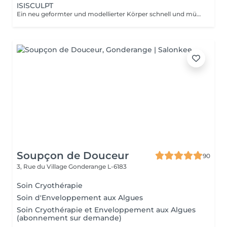
ISISCULPT
Ein neu geformter und modellierter Körper schnell und mühelos. Diese High-Tech-Behandlung nutzt die elektromagnetischen Felder von Isis Sculpt, um die Muskulatur zu stärken und die Silhouette zu verfeinern. Die Technologie basiert auf fokussierter elektromagnetischer Energie, die bis zu 20.000 tiefe Muskelkontraktionen auslöst ganz ohne Anstrengung. Diese Kontraktionen wirken bis zu 7 cm in die Tiefe. Ergebnisse: mehr Muskeln, gesteigerte Kraft und Energie, weniger Fett, reduzierte Toxine und Stress. Die Silhouette wird neu geformt, schlanker und straffer. Sichtbare Ergebnisse bereits ab der ersten Sitzung. Eine Kur von 6 Sitzungen wird empfohlen, um die Silhouette zu verschlanken und zu modellieren.
Soupçon de Douceur
90
3, Rue du Village
Gonderange L-6183
Soin Cryothérapie
Soin d'Enveloppement aux Algues
Soin Cryothérapie et Enveloppement aux Algues
(abonnement sur demande)