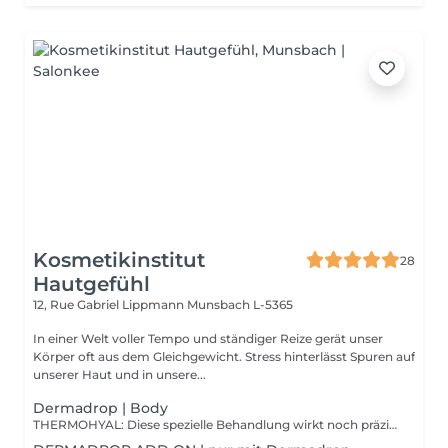
Kosmetikinstitut
28
Hautgefühl
12, Rue Gabriel Lippmann
Munsbach L-5365
In einer Welt voller Tempo und ständiger Reize gerät unser
Körper oft aus dem Gleichgewicht. Stress hinterlässt Spuren auf
unserer Haut und in unsere...
Dermadrop | Body
THERMOHYAL: Diese spezielle Behandlung wirkt noch präziser und langanhaltender wie ein Wärmepflaster. Die TDA Technologie bringt Wirkstoffe wie Wintergrünöl und Ingwer tief in die Muskulatur um Muskelschmerzen oder verspannte Muskulatur z.B im Nackenbereich zu lindern. Die Blutzirkulation wird gefördert und die Muskulatur intensiv entspannt. THERMOREPAIR: Hinweis: Das perfekte Ergebnis dieser Behandlung zeigt sich erst nach einigen Behandlung und ist daher nur als 6er Kur buchbar. Die Thermorepair TDA ist eine absolut effektive Behandlung wenn es darum geht das Bindegewebe zu stärken und die Hautoberfläche an den Oberschenkeln zu straffen. Dank intensiv wirkenden Inhaltsstoffen wie Ingwer, Curcuma und Propolis hilft die Behandlung den Fettabbau zu fördern und das Erscheinungsbild von Cellulite zu reduzieren. Der Lymphabtransport wird unterstützt und die Durchblutung gefördert.