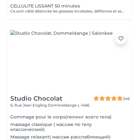
CELLULITE LISSANT 50 minutes
Ce soin ciblé déstocke les graisses localisées, défibrose et assouplit les tissus pour traiter efficacement la cellulite adipeuse et fibreuse tout en procurant un grand moment de bien-être.
Studio Chocolat
246
6, Rue Jean Engling
Dommeldange L-1466
Gommage pour le corps(пилинг всего тела)
massage classique ( массаж по телу
классический)
Massage relaxant( массаж расслабляющий)