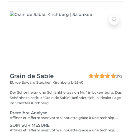
Grain de Sable
272
13, rue Edward Steichen
Kirchberg L-2540
Der Schönheits- und Schlankheitssalon Nr. 1 in Luxemburg. Das
Schönheitsinstitut "Grain de Sable" befindet sich in idealer Lage
im Stadtteil Kirchberg...
Première Analyse
Affinez et raffermissez votre silhouette grâce à une technique de palper-rouler associée à un système d'aspiration. La dernière génération, le Cellu M6 INFINITY est un programme de soins basés sur la technique " Endermologie ", permettant de stimuler la circulation et les tissus de la peau en profondeur grâce à un système mécanique de palper-rouler. Associant confort et efficacité, cette technique, très proche d'un massage manuel, assouplit les tissus, améliore la circulation veineuse et lymphatique et permet une meilleure élimination des toxines. Les soins du corps Cellu M6 INFINITY permettent de : - déstocker les graisses - lisser la cellulite - raffermir la peau - retrouver des jambes légères
SOIN SUR MESURE
Affinez et raffermissez votre silhouette grâce à une technique de palper-rouler associée à un système d'aspiration. La dernière génération, le Cellu M6 INFINITY est un programme de soins basés sur la technique " Endermologie ", permettant de stimuler la circulation et les tissus de la peau en profondeur grâce à un système mécanique de palper-rouler. Associant confort et efficacité, cette technique, très proche d'un massage manuel, assouplit les tissus, améliore la circulation veineuse et lymphatique et permet une meilleure élimination des toxines. Les soins du corps Cellu M6 INFINITY permettent de : - déstocker les graisses - lisser la cellulite - raffermir la peau - retrouver des jambes légères