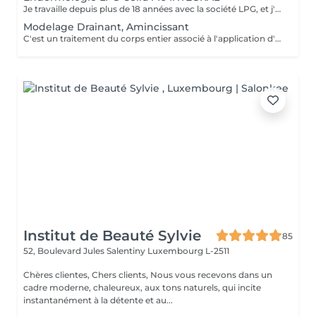
Je travaille depuis plus de 18 années avec la société LPG, et j'ai le plaisir de vous proposer la gamme de soins visage et corps avec l'appareil Cellu M6 Integral . Vous trouverez également dans notre institut les produits cosmétiques visage et corps ainsi que leur compléments alimentaires naturels.
Modelage Drainant, Amincissant
C'est un traitement du corps entier associé à l'application d'un masque amincissant sur la zone du ventre. Réalisé à la main, il est apprécié pour son efficacité. Le massage va stimuler l'élimination des toxines et des graisses en activant le drainage lymphatique.
Institut de Beauté Sylvie
85
52, Boulevard Jules Salentiny
Luxembourg L-2511
Chères clientes, Chers clients, Nous vous recevons dans un
cadre moderne, chaleureux, aux tons naturels, qui incite
instantanément à la détente et au...