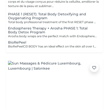
corps et du visage conçus pour réduire la cellulite, améliorer la
texture de la peau et sublimer...
PHASE 1 (RESET): Total Body Detoxifying and
Oxygenating Program
Total body professional treatment of the first RESET phase of Arosha method that exfoliates (removes) the epidermis, stimulates skin microcirculation and oxygenates the tissues, making the skin smooth, luminous and ready to receive next treatments. Recommended once in 3 months. Problems: Impure skin with imperfections Skin in need of regeneration Asphyxiated (deprived of oxygen) skin Bad microcirculation Effects: Removal of dead cells Deeply purified skin Smooth and uniform skin Reactivation of the skin microcirculation Tissue oxygenation To utilise effects of synergy and maximise the results, it is recommended to go through all three Arosha phases starting with RESET, continuing with RESTORE and completing with ATTACK.
Endospheres Therapy + Arosha PHASE 1: Total
Body Detox Program
Arosha body wraps are the perfect match with Endospheres Therapy as they complement their lymphatic drainage and skin toning effects, enhancing overall results by further reducing cellulite, firming the skin, and boosting circulation. Together, they provide a comprehensive approach to body contouring and skin rejuvenation. Service includes: - 30 min of Endospheres Therapy, selected zones - 75 minutes of Arosha Treatment, Total Body Detoxifying and Oxygenating Program Arosha Detox: Total body professional treatment of the first RESET phase of Arosha method that exfoliates the epidermis, stimulates skin microcirculation and oxygenates the tissues, making the skin smooth, luminous and ready to receive RESTORE and ATTACK treatments.
BioRePeel
BioRePeelCl3 BODY has an ideal effect on the skin all over the body, removing fine wrinkles, dead skin cells, acne and superficial scars. The peeling is only applied externally and does not require an injection. The BioRePeelCl3 BODY is packed with all the nutrients and care substances needed for extensive treatment of the skin on various parts of the body. Whether back, legs, buttocks, knees, elbows or feet, all parts of the body receive extensive regeneration and revitalization with this effective peeling product. After just 4 to 6 sessions, BioRePeel BODY improves the skin, leaving it nourished and youthful, so that it can shine with a new freshness. Why BioRePeelCl3 BODY is the perfect exfoliator BioRePeelCl3 BODY is a revitalizing peeling with a bio-stimulating effect that improves the appearance of the skin in several ways. This product from the manufacturer CMED Aesthetics combats acne as well as annoying blackheads and superficial scars, resulting in a well-groomed and sustainably healthy appearance of the skin. BioRePeel also protects the skin on various parts of the body from harmful environmental influences such as UV rays or the effects of skin ageing. In addition, this peeling has a moisturizing function, which makes the skin feel relaxed and gives it a lasting beautiful appearance. BioRePeelCl3 Body is the perfect product for extensive regeneration and revitalization of the skin. This is achieved with the help of various acids and other effective ingredients, such as trichloroacetic acid, tartaric acid or proline. By choosing this product, after just a few topical applications, you will achieve long-lasting revitalized and clarified skin that is not only free of any dryness, fine lines and other imperfections, but also feels fresh and youthful. The price of the session depends on treatment area and amount of peeling required and will be between EUR 110 - EUR 220 (excluding full body). Indicative amount of peeling: 6 ml for the back, 3 ml for the shoulders, 4 ml for the buttocks, 5 ml for the legs, 2 ml for the knees, 1 ml for the elbows, 2 ml for the hands and 3 ml for the feet.