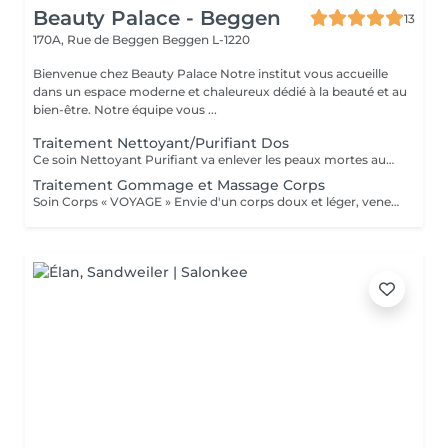
Beauty Palace - Beggen
13
170A, Rue de Beggen
Beggen L-1220
Bienvenue chez Beauty Palace Notre institut vous accueille
dans un espace moderne et chaleureux dédié à la beauté et au
bien-être. Notre équipe vous ...
Traitement Nettoyant/Purifiant Dos
Ce soin Nettoyant Purifiant va enlever les peaux mortes aux niveau du dos, éliminer les impuretés, détendre les muscles avec un modelage relaxant et pour finir bien purifier les pores de la peau avec un masque "Boue" .
Traitement Gommage et Massage Corps
Soin Corps « VOYAGE » Envie d'un corps doux et léger, venez vous évader. Gommage et massage corps de 1h.