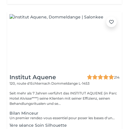
Institut Aquene
214
120, route d'Echternach
Dommeldange L-1453
Seit mehr als 7 Jahren verführt das INSTITUT AQUENE (in Parc
Hotel Alvisse****) seine Klienten mit seiner Effizienz, seinen
Behandlungsritualen und se...
Bilan Minceur
Un premier rendez-vous essentiel pour poser les bases d'un accompagnement efficace et personnalisé. Lors de ce bilan, nous analysons votre morphologie, vos habitudes, votre hygiène de vie et vos objectifs. Cela nous permet de comprendre les causes profondes de vos difficultés et de définir ensemble un programme adapté : soins, fréquence, conseils, cosmétique, hygiène de vie. Objectif : construire un plan minceur global, réaliste et efficace, en lien avec votre corps et vos besoins.
1ère séance Soin Silhouette