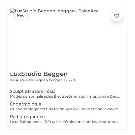
Neu
LuxStudio Beggen
170A, Rue de Beggen
beggen L-1220
Sculpt EMSzero Tesla
Modes personnalisables Électrostimulation musculaire Deux poignées indépendantes : contrôlez la puissance indépendamment, permettant des entraînements synchronisés ou individualisés Sûr et non invasif : notre machine est exempte de courant, d'hyperthermie, de rayonnement et ne nécessite aucune période de récupération. Brûlage de graisse et développement musculaire sans effort Gain de temps et d'efforts : seulement 30 minutes d'utilisation équivalent à 30 000 contractions musculaires, l'équivalent d'innombrables rouleaux de ventre ou squats.
Endermologie
L'Endermologie est une technique exclusive et non invasive qui permet de remodeler votre silhouette, de lisser la cellulite et d'améliorer globalement la tonicité de la peau.
Radiofréquence
La radiofréquence (RF) utilise l'émission d'ondes électromagnétiques à très haute fréquence, pour cibler la peau. La technologie RF permet ainsi de raffermir sa peau et de réduire des tissus graisseux, afin de redessiner des contours touchés par un affaissement cutané et un relâchement de la peau.