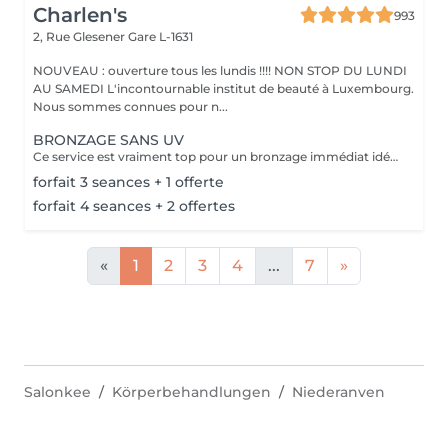
Charlen's
993
2, Rue Glesener
Gare L-1631
NOUVEAU : ouverture tous les lundis !!!! NON STOP DU LUNDI
AU SAMEDI L'incontournable institut de beauté à Luxembourg.
Nous sommes connues pour n...
BRONZAGE SANS UV
Ce service est vraiment top pour un bronzage immédiat idéal avant vos vacances ou avant une soirée ;) Nous vous conseillons de faire un gommage la veille du soin et de porter des vêtements amples noirs. Selon votre peau, cela tient environ 1 semaine à 10 Jours! AVANT Exfolier votre peau en profondeur, puis hydrater généreusement 24h avant d'appliquer votre autobronzant, en insistant bien sur les coudes, genoux, chevilles et les zones sensibles. Épiler ou raser dans les 48h avant application afin que les pores de la peau soient fermés. Des points noirs pourraient apparaître si votre peau n'est pas nette lors de l'application. Ne pas appliquer de crème hydratante, parfum, déodorant ou maquillage le jour même de l'application cela pourrait obstruer les pores de la peau et faire apparaître des points noirs. APRÈS Porter des vêtement amples de couleur foncée les vêtements près du corps ou sous-vêtements pourraient faire des marques, porter des chaussures larges. Hydrater quotidiennement votre peau les jours suivant l'application ou utiliser un autobronzant progressif pour entretenir votre bronzage et le faire durer plus longtemps. Après 5 jours, exfolier quotidiennement votre peau à l'aide d'un exfoliant doux afin d'aider votre peau à absorber plus facilement votre crème hydratante, et garder un joli bronzage. Cela permet aussi au bronzage de s'estomper progressivement et uniformément.
forfait 3 seances + 1 offerte
forfait 4 seances + 2 offertes
«
1
2
3
4
...
7
»
Salonkee
Körperbehandlungen
Niederanven