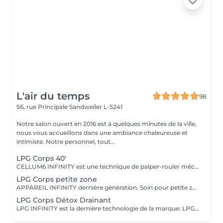
L'air du temps
98
56, rue Principale
Sandweiler L-5241
Notre salon ouvert en 2016 est à quelques minutes de la ville,
nous vous accueillons dans une ambiance chaleureuse et
intimiste. Notre personnel, tout...
LPG Corps 40'
CELLUM6 INFINITY est une technique de palper-rouler mécanique non invasive qui stimule la peau pour déstocker les graisses localisées, lisser la cellulite, raffermir les tissus, sculpter la silhouette et drainer l'organisme.. Séance de 40' deux fois par semaine. Notre cure-abonnement va de 12 à 20 séances selon le besoin, Voir rubrique abonnement. Si vous ne faites qu'une seule séance une combinaison de 25 eur sera facturée Une évaluation de notre part est nécessaire avant toute cure. Bilan gratuit sur rendez-vous Nous améliorons les résultats avec la combinaison de micro-nutriments et cosmétiques spécifiques de LPG associés à la cure Femmes enceintes ou allaitantes traitement possible sur les jambes uniquement, recommandons le programme drainant A noter que tout traitement amincissant doit être lié à une bonne hygiène de vie LPG ENDERMOLOGIE est présent dans le monde entier avec plus de 35 ans d'expertise
LPG Corps petite zone
APPAREIL INFINITY dernière génération. Soin pour petite zone uniquement (ex.bras, genoux, mollets) où nous allons cibler la problématique (cellulite, relâchement, graisse, volume) LPG va stimuler la peau d'une façon mécanique et 100% naturelle pour atteindra l'objectif souhaité. Nos cures sont de 12 séances minimum, 2xsemaine.. Une évaluation de notre part est nécessaire avant toute cure. Bilan gratuit sur rendez-vous Si vous ne faites qu'une seule séance une combinaison de 25 eur sera facturée LPG ENDERMOLOGIE est présent dans le monde entier avec plus de 35 ans d'expertise
LPG Corps Détox Drainant
LPG INFINITY est la dernière technologie de la marque: LPG est à la base médicale et existe dans le marché depuis plus de 35 ans. La technique est 100% naturelle. Le drainage lymphatique aide à soulager l'inconfort des jambes lourdes et gonflées; en stimulant la circulation de la lymphe il va draîner et évacuer les liquides excédentaires et les déchets métaboliques. En séance unique, un collant vous sera prêté lors de cette prestation,également en vente 25 eur.