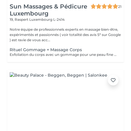
Sun Massages & Pédicure
21
Luxembourg
19, Raspert
Luxembourg L-2414
Notre équipe de professionnels experts en massage bien-être,
expérimentés et passionnés ( voir totalité des avis 5* sur Google
) est ravie de vous acc...
Rituel Gommage + Massage Corps
Exfoliation du corps avec un gommage pour une peau fine et éclatante. Le gommage élimine les cellules mortes et les rugosités. Pour un bronzage uniforme et durable, ce soin est recommandé avant et après les expositions au soleil mais aussi en toutes saisons, pour une peau douce et souple toute l'année. Ce rituel comprend un gommage de 30 min + douche, suivi d'un massage bien-être corps d'1h ou 1h30, pour vous procurer une détente totale et de par son action hydratante laissera à votre peau un toucher satiné et velouté.