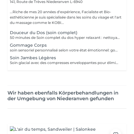
141, Route de Trèves
Niederanven L-6940
...Riche de mes 20 années d'expérience, Facialiste et Bio-
esthéticienne je suis spécialisée dans les soins du visage et l'art
du massage comme le KOBI...
Douceur du Dos (soin complet)
50 minutes de Soin complet du dos hyper relaxant : nettoyage profond + gommage + massage + enveloppement + crème hydratante. Détente garantie
Gommage Corps
soin sensoriel personnalisé selon votre état émotionnel: gommage complet du corps au sel rose de l'Himalaya pour une peau douce et satinée + douche
Soin Jambes Légères
Soin glacial avec des compresses enveloppantes pour éliminer la sensation de jambes lourdes + massage drainant pour relancer la circulation dans le soin premium
Wir haben ebenfalls Körperbehandlungen in
der Umgebung von Niederanven gefunden