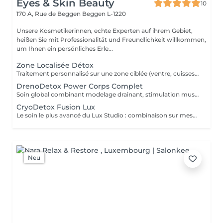
Eyes & Skin Beauty
10
170 A, Rue de Beggen
Beggen L-1220
Unsere Kosmetikerinnen, echte Experten auf ihrem Gebiet,
heißen Sie mit Professionalität und Freundlichkeit willkommen,
um Ihnen ein persönliches Erle...
Zone Localisée Détox
Traitement personnalisé sur une zone ciblée (ventre, cuisses, bras, fessiers) combinant plusieurs technologies Lux Studio : drainage, radiofréquence, EMS, lipocavitation ou endermologie.
DrenoDetox Power Corps Complet
Soin global combinant modelage drainant, stimulation musculaire et activation du métabolisme. Idéal pour remodeler et raffermir la silhouette.
CryoDetox Fusion Lux
Le soin le plus avancé du Lux Studio : combinaison sur mesure de toutes les technologies disponibles (1Cryolipolyse, ou EMS, RF, LipoLaser, Endermo, LED). Résultat immédiat avec jusqu'à -3 cm par séance et une peau plus tonique dès la première application.
Neu