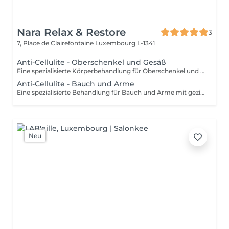
Nara Relax & Restore
3
7, Place de Clairefontaine
Luxembourg L-1341
Anti-Cellulite - Oberschenkel und Gesäß
Eine spezialisierte Körperbehandlung für Oberschenkel und Gesäß mit intensiven Massagetechniken zur Anregung der Durchblutung und gezielten Bearbeitung des darunterliegenden Gewebes. Die Anwendung kann das Hautbild unterstützen, die Gewebespannung fördern und für ein glatteres, strafferes Hautgefühl sorgen.
Anti-Cellulite - Bauch und Arme
Eine spezialisierte Behandlung für Bauch und Arme mit gezielten Massagetechniken zur Anregung der Durchblutung und Unterstützung eines gepflegten Hautbildes. Die intensive Anwendung kann die Gewebespannung fördern, das Hautbild verfeinern und die Haut geschmeidiger, glatter und frischer erscheinen lassen.
Neu