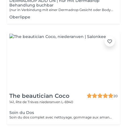
DERMADROP ADD ON | nur mit Dermadrop
Behandlung buchbar
(nur in Verbindung mit einer Dermadrop Gesicht oder Body Behandlung buchbar) HÄNDE: Die Nailcure TDA mit Urea und Milchsäure ist die Soforthilfe für trockene, strapazierte Hände. Sie bietet empfindlicher Nagelhaut Schutz, stärkt und kräftigt die Nägel und unterstützt das Wachstum gesunder Nägel. FÜSSE: Intensive Feuchtigkeit und tiefenwirksame, nachhaltige Pflege für Ihre Füße. Perfekt zubuchbar zu einer Pediküre oder einer Dermadrop Gesicht oder Body Behandlung. KOPFHAUT: Bei dieser Behandlung werden die Haarwurzeln regeneriert, das gesunde Haarwachstum gefördert und Haarausfall vorgebeugt. Dünnes und mittelstarkes Haar wird voluminisiert und das Haar erhält einen seidigen Glanz.
Oberlippe
The beautician Coco
20
141, Rte de Trèves
niederanven L-6940
Soin du Dos
Soin du dos complet avec nettoyage, gommage aux amandes, extraction des petits points noir, massage relaxant et masque détox.