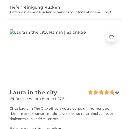
Tiefenreinigung Rücken
Tiefenreinigende Rückenbehandlung Intensivbehandlung für den Rücken für Sie und Ihn. Diese häufig vernachlässigte Körperpartie wird gepeelt, ausgereinigt und mit einer beruhigenden Rückenmaske abgeschlossen.
Laura in the city
48
191, Rue de Hamm
Hamm L-1713
Chez Laura In The City offrez à votre corps un moment de
détente et de transformation avec des soins amincissants et
drainants exclusifs! Allier rela...
Bioslimming Active Wrap