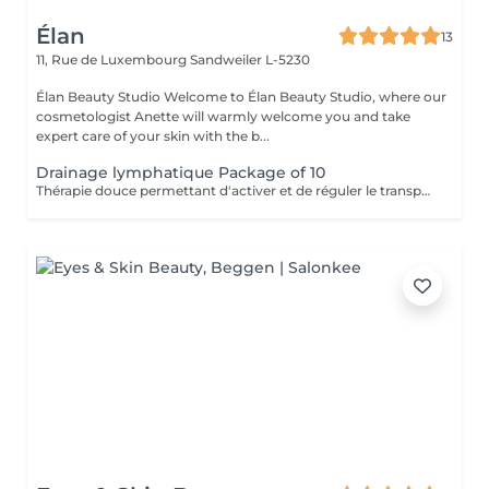
Élan
13
11, Rue de Luxembourg
Sandweiler L-5230
Élan Beauty Studio Welcome to Élan Beauty Studio, where our
cosmetologist Anette will warmly welcome you and take
expert care of your skin with the b...
Drainage lymphatique Package of 10
Thérapie douce permettant d'activer et de réguler le transport de la lymphe. Lutte contre les problèmes de rétention d'eau et dèmes. 8 signes que vous avez besoin d'un drainage lymphatique: 1- Vous vous sentez fatigué / épuisé / lourde 2- Votre système immunitaire est affaibli 3- Vous faites plus de rétention d'eau et/ou de cellulite 4- Suite à une blessure (entorse / foulure) 5- Maux de tête plus fréquent 6- Après une chirurgie (particulièrement indiquer après une mastectomie) 7- Sensation que la circulation est au ralentie (jambes lourdes, extrémités froides) 8 - Éliminination des toxines. Contre-indications au drainage lymphatique Le drainage lymphatique est contre-indiqué sans l'autorisation de votre médecin habituel dans le cas d'une infection aiguë, d'une sclérose du sinus carotidien, de tuberculose et de tumeurs malignes. Afin d'être certain que le drainage lymphatique est indiqué, demandez conseil à votre médecin traitant.