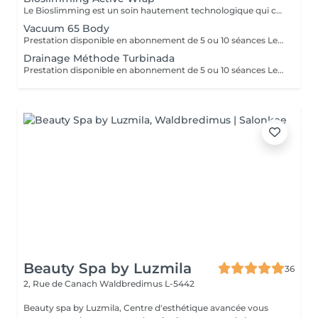
Le Bioslimming est un soin hautement technologique qui combine des principes actifs naturels et une méthode exclusive pour cibler les zones spécifiques du corps. Grâce à une formule révolutionnaire enrichie en extraits de plantes, en algues marines et en huiles essentielles, ce soin aide à réduire la cellulite, raffermir la peau et affiner la silhouette. Résultats visible des la première séance traitement global offrant des résultats impressionnants et de multiples avantages ! Au-delà de son impact spectaculaire sur le modelage de la silhouette, réduction de la cellulite et les amas adipeux, ce soin procure une amélioration remarquable sur la texture de la peau. L'idéal est de réaliser en premier les séances de cryo sur les zones à perdre. Le soin bioslimming est la finition, il permet de « grignoter » les derniers petits centimètres. Cet enveloppement amincissant offre des bienfaits remarquables, faisant de lui un soin "tout-en-un" qui procure une expérience exceptionnelle. Les résultats sont visibles dès la première séance. La silhouette est redéfinie et la peau embellie. Parmi les nombreux bénéfices, on constate une perte moyenne de 1 à 4 cm par zone mesurée, après seulement une séance. Le processus d'amincissement et la combustion des graisses continuent de fonctionner pendant plusieurs heures qui suivent la séance.
Vacuum 65 Body
Prestation disponible en abonnement de 5 ou 10 séances Le Soin Vacuum 65 Body est un protocole minceur avancé de 45 minutes, conçu pour cibler les amas graisseux, lisser la peau et redéfinir la silhouette. Grâce à une technologie associant traitement à froid, biostimulation mécanique et mise sous vide, ce soin agit en profondeur pour des résultats visibles dès la première séance. La stimulation à froid agit comme un booster circulatoire : elle réactive les échanges cellulaires, favorise le drainage et raffermit les tissus cutanés. L'effet sous vide, combiné au modelage mécanique, stimule la lipolyse tout en favorisant le déstockage des graisses localisées. Cela permet une réduction du volume corporel significative, avec une perte moyenne observée de 6,5 cm en 45 minutes. Le soin combat efficacement la cellulite, améliore la texture de la peau et renforce son élasticité. La peau paraît plus lisse, plus ferme, plus homogène. Il agit également comme un activateur de régénération cutanée, en favorisant la production de collagène et d'élastine, pour une peau visiblement revitalisée. Ce rituel corporel est parfait pour celles et ceux en quête de résultats rapides, sans douleurs ni invasivité. Il peut s'intégrer à une cure minceur ciblée, ou être utilisé en soin ponctuel avant un événement.
Drainage Méthode Turbinada
Prestation disponible en abonnement de 5 ou 10 séances Le massage Turbinada est un traitement manuel, amincissant, performant, qui donne des résultats significatifs. Il est basé sur le principe de la thérapie chinoise (ventouse: aspiration, picots: acupressure). C'est un massage amincissant, stimulant, drainant, détoxiquant, raffermissant, tonifiant et personnalisé.
Beauty Spa by Luzmila
36
2, Rue de Canach
Waldbredimus L-5442
Beauty spa by Luzmila, Centre d'esthétique avancée vous