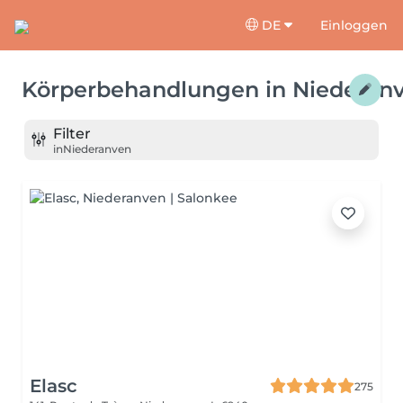
DE
Einloggen
Körperbehandlungen
in
Niederan
Filter
in
Niederanven
Elasc
275