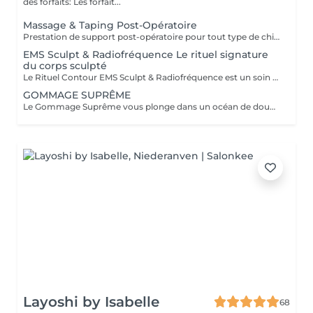
des forfaits: Les forfait...
Massage & Taping Post-Opératoire
Prestation de support post-opératoire pour tout type de chirurgie plastique. La prestation inclut le drainage lymphatique spécifique au post-opératoire immédiatement après la chirurgie, ainsi que l'application de bandes de taping si/quand nécessaire.
EMS Sculpt & Radiofréquence Le rituel signature
du corps sculpté
Le Rituel Contour EMS Sculpt & Radiofréquence est un soin non invasif haut de gamme qui redéfinit la silhouette en associant tonification musculaire profonde et raffermissement cutané. Grâce à la synergie de l'EMS et de la radiofréquence, il agit simultanément sur les muscles, les graisses localisées et la qualité de la peau pour un résultat visible et harmonieux. Résultats visibles Silhouette sculptée et tonifiée grâce aux contractions musculaires intenses de l'EMS Peau plus ferme et lissée par la stimulation du collagène via la radiofréquence Équivalent à 20 000 abdominaux en 30 minutes Réduction des graisses localisées et amélioration de l'aspect de la cellulite Contours du corps redessinés avec une meilleure définition musculaire Une expérience premium Le soin débute par un massage préparatoire, suivi d'un protocole technologique combinant chaleur ciblée et stimulation musculaire profonde. Une expérience confortable, efficace et résolument moderne. Zones ciblées: Abdomen · Fesses · Cuisses · Bras · Mollets
GOMMAGE SUPRÊME
Le Gommage Suprême vous plonge dans un océan de douceur pour une peau sublimée. Le massage relaxant effectué après le gommage vous donnera la sensation d'évasion suprême. Le résultat sera une recharge profonde avec votre corps et votre mental libéré de toutes les pollutions accumulées au fil des jours.
Layoshi by Isabelle
68