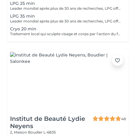
LPG 25 min
Leader mondial après plus de 30 ans de recherches, LPG offre un procédé 100% naturel pour relancer l'activité cellulaire endormie au coeur de notre peau. C'est une technique indolore et agréable, qui permet de déstocker les graisses résistantes, de raffermir la peau et de lisser l'aspect peau d'orange.
LPG 35 min
Leader mondial après plus de 30 ans de recherches, LPG offre un procédé 100% naturel pour relancer l'activité cellulaire endormie au coeur de notre peau. C'est une technique indolore et agréable, qui permet de déstocker les graisses résistantes, de raffermir la peau et de lisser l'aspect peau d'orange.
Cryo 20 min
Traitement local qui sculpte visage et corps par l'action du froid allant jusqu'à -10 degrés, avec effets immédiats et durables. Pour le corps, élimination de la cellulite localisée, diminution graisseuses, drainage, tonification et raffermissement musculaire, remodelage et amincissement. Pour le visage, effet anti-âge grâce au raffermissement des tissus, à la réduction des rides et à l'effacement du double menton.
Institut de Beauté Lydie
48
Neyens
2, Maison
Boudler L-6835