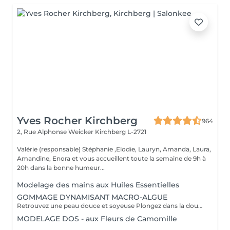
Yves Rocher Kirchberg
964
2, Rue Alphonse Weicker
Kirchberg L-2721
Valérie (responsable) Stéphanie ,Elodie, Lauryn, Amanda, Laura,
Amandine, Enora et vous accueillent toute la semaine de 9h à
20h dans la bonne humeur...
Modelage des mains aux Huiles Essentielles
GOMMAGE DYNAMISANT MACRO-ALGUE
Retrouvez une peau douce et soyeuse Plongez dans la douceur tropicale dIndonésie à travers les notes épicées des huiles essentielles de Girofle et de Muscade. Ce gommage aux effluves chauds et naturels vous transporte tout en exfoliant délicatement votre peau : elle est douce, lumineuse et satinée.
MODELAGE DOS - aux Fleurs de Camomille