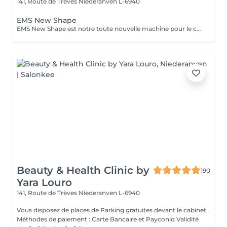
141, Route de Trèves
Niederanven L-6940
EMS New Shape
EMS New Shape est notre toute nouvelle machine pour le corps. Elle permet d'éliminer les graisses (même viscérales) et de stimuler les muscles les plus profonds, inatteignables même en faisant du sport, et ce, sans aucune courbature ! Le principe est le suivant : des ondes électromagnétiques provoquant des micro-stimulations musculaires très intenses. Ce soin est non-invasif et indolore ! Cette technologie s'adresse à n'importe qui souhaitant améliorer sa silhouette : le ou la sportif(ve) qui stagne et souhaite augmenter ses performances physiques ou encore celui ou celle qui veut développer sa masse musculaire et perdre des graisses locales. L'essayer, c'est l'adopter ! N'hésitez pas à nous contacter pour tout autre renseignement.
Beauty & Health Clinic by
190
Yara Louro
141, Route de Trèves
Niederanven L-6940
Vous disposez de places de Parking gratuites devant le cabinet.
Méthodes de paiement : Carte Bancaire et Payconiq Validité