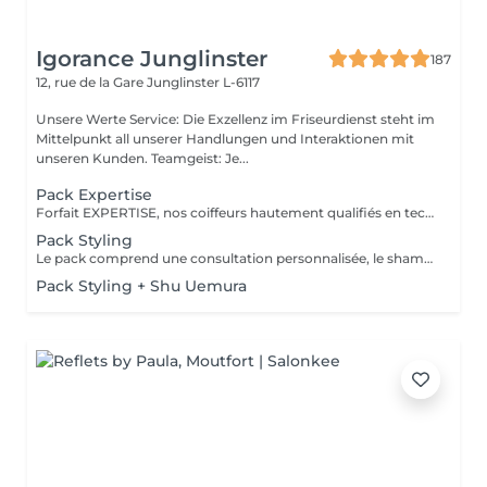
Igorance Junglinster
187
12, rue de la Gare
Junglinster L-6117
Unsere Werte Service: Die Exzellenz im Friseurdienst steht im
Mittelpunkt all unserer Handlungen und Interaktionen mit
unseren Kunden. Teamgeist: Je...
Pack Expertise
Forfait EXPERTISE, nos coiffeurs hautement qualifiés en technique anglo-saxonne, en formation continu et diplômés d’une académie anglaise à Paris. Vous offre une séance d’une heure avec votre coach en suivi beauté. Ce pack inclus : 1 h de prestation Un diagnostique personnalisé Shampoing spécifique Haircare Conditioner spécifique Produit de coiffage Coupe Styling Produit de finition
Pack Styling
Le pack comprend une consultation personnalisée, le shampooing et le conditionneur spécifiques REDKEN , le séchage et les produits de styling REDKEN * Tarifs à titre indicatifs à confirmer après la consultation personnalisée établit auprès de votre coiffeur/stylist/spécialiste * La direction se réserve le droit d’apporter des modifications pour le bon fonctionnement du salon
Pack Styling + Shu Uemura