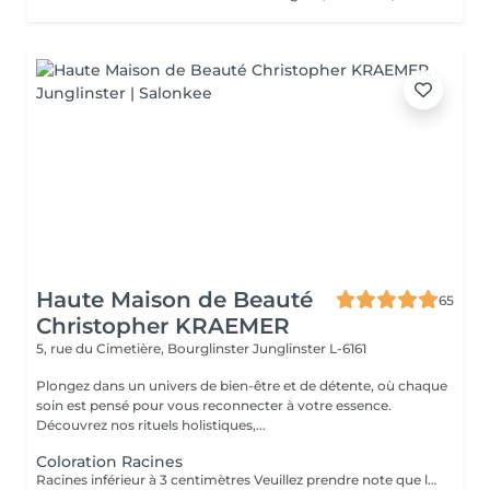
Haute Maison de Beauté
65
Christopher KRAEMER
5, rue du Cimetière, Bourglinster
Junglinster L-6161
Plongez dans un univers de bien-être et de détente, où chaque
soin est pensé pour vous reconnecter à votre essence.
Découvrez nos rituels holistiques,...
Coloration Racines
Racines inférieur à 3 centimètres Veuillez prendre note que les prix indiqués sur Salonkee sont communiqués à titre informatif et s'entendent de base. Ces derniers sont susceptibles de varier selon le diagnostic réalisé à votre arrivée au salon et l'expertise du professionnel à qui vous confiez votre beauté. Dans tous les cas, un devis précis vous sera proposé et toutes réalisations de prestations seront effectuées avec votre accord. Un grand merci d'avance pour votre compréhension. Au plaisir de vous recevoir très vite.