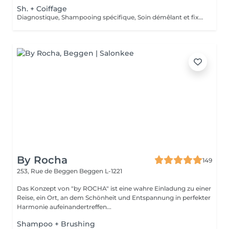
Sh. + Coiffage
Diagnostique, Shampooing spécifique, Soin démêlant et fixation inclus. Veuillez prendre note que les prix indiqués sur Salonkee sont communiqués à titre informatif et s'entendent de base. Ces derniers sont susceptibles de varier selon le diagnostic réalisé à votre arrivée au salon et l'expertise du professionnel à qui vous confiez votre beauté. Dans tous les cas, un devis précis vous sera proposé et toutes réalisations de prestations seront effectuées avec votre accord.
By Rocha
149
253, Rue de Beggen
Beggen L-1221
Das Konzept von "by ROCHA" ist eine wahre Einladung zu einer
Reise, ein Ort, an dem Schönheit und Entspannung in perfekter
Harmonie aufeinandertreffen...
Shampoo + Brushing