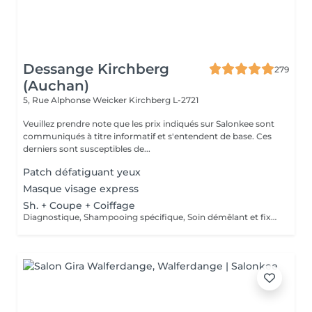
Dessange Kirchberg
279
(Auchan)
5, Rue Alphonse Weicker
Kirchberg L-2721
Veuillez prendre note que les prix indiqués sur Salonkee sont
communiqués à titre informatif et s'entendent de base. Ces
derniers sont susceptibles de...
Patch défatiguant yeux
Masque visage express
Sh. + Coupe + Coiffage
Diagnostique, Shampooing spécifique, Soin démêlant et fixation inclus. Veuillez prendre note que les prix indiqués sur Salonkee sont communiqués à titre informatif et s'entendent de base. Ces derniers sont susceptibles de varier selon le diagnostic réalisé à votre arrivée au salon et l'expertise du professionnel à qui vous confiez votre beauté. Dans tous les cas, un devis précis vous sera proposé et toutes réalisations de prestations seront effectuées avec votre accord.