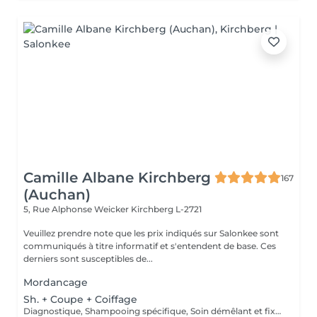
Camille Albane Kirchberg
167
(Auchan)
5, Rue Alphonse Weicker
Kirchberg L-2721
Veuillez prendre note que les prix indiqués sur Salonkee sont
communiqués à titre informatif et s'entendent de base. Ces
derniers sont susceptibles de...
Mordancage
Sh. + Coupe + Coiffage
Diagnostique, Shampooing spécifique, Soin démêlant et fixation inclus. Veuillez prendre note que les prix indiqués sur Salonkee sont communiqués à titre informatif et s'entendent de base. Ces derniers sont susceptibles de varier selon le diagnostic réalisé à votre arrivée au salon et l'expertise du professionnel à qui vous confiez votre beauté. Dans tous les cas, un devis précis vous sera proposé et toutes réalisations de prestations seront effectuées avec votre accord.