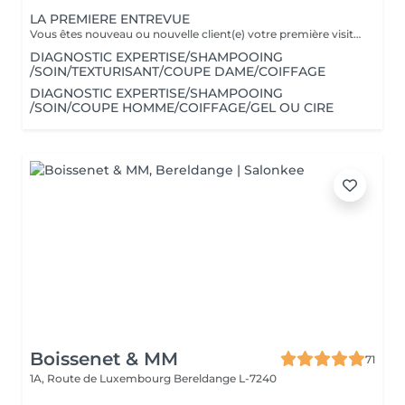
LA PREMIERE ENTREVUE
Vous êtes nouveau ou nouvelle client(e) votre première visite est une Entrevue. (Temps 30 minutes) Cette entrevue ne comprend aucun service de réalisation, il y aura des tests de styles, de communications et du conseils. Nous apprenons à vous connaitre et nous vous conseillons sur tous vos souhaits, afin de préparer notre premier rendez-vous. Cette Entrevue, nous permettra d'avoir une approche afin de comprendre en détail vos désirs et vos envies pour votre futur coupe ou couleur. Nous élaborons ensemble nos différentes méthodes de travail autour d'un thé ou un café pour vous proposer les services adaptés en vous indiquant un devis complet afin de fixer le prochain rendez-vous pour la réalisation.
DIAGNOSTIC EXPERTISE/SHAMPOOING
/SOIN/TEXTURISANT/COUPE DAME/COIFFAGE
DIAGNOSTIC EXPERTISE/SHAMPOOING
/SOIN/COUPE HOMME/COIFFAGE/GEL OU CIRE
Boissenet & MM
71
1A, Route de Luxembourg
Bereldange L-7240