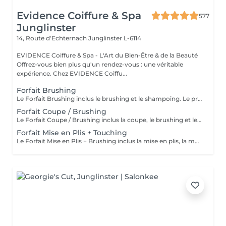
Evidence Coiffure & Spa
577
Junglinster
14, Route d‘Echternach
Junglinster L-6114
EVIDENCE Coiffure & Spa - L'Art du Bien-Être & de la Beauté
Offrez-vous bien plus qu'un rendez-vous : une véritable
expérience. Chez EVIDENCE Coiffu...
Forfait Brushing
Le Forfait Brushing inclus le brushing et le shampoing. Le prix pourra varier en fonction de la longueur des cheveux. Pour tout renseignement complémentaire, n'hésitez pas à nous appeler.
Forfait Coupe / Brushing
Le Forfait Coupe / Brushing inclus la coupe, le brushing et le shampoing. Le prix pourra varier en fonction de la longueur des cheveux. Pour tout renseignement complémentaire, n'hésitez pas à nous appeler.
Forfait Mise en Plis + Touching
Le Forfait Mise en Plis + Brushing inclus la mise en plis, la mousse et le shampoing. Le prix pourra varier en fonction de la longueur des cheveux. Pour tout renseignement complémentaire, n'hésitez pas à nous appeler.