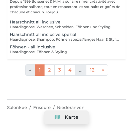
Depuis 1999 Boissenet & M.M. a su faire rimer créativité avec
professionnalisme, tout en respectant les souhaits et goûts de
chacune et chacun. Toujou...
Haarschnitt all inclusive
Haardiagnose, Waschen, Schneiden, Föhnen und Styling
Haarschnitt all inclusive spezial
Haardiagnose, Shampoo, Föhnen spezial/langes Haar & Styling
Föhnen - all inclusive
Haardiagnose, Föhnen & Styling
«
1
2
3
4
...
12
»
Salonkee
Friseure
Niederanven
Karte