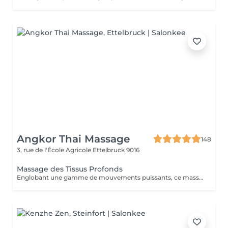
Angkor Thai Massage
148
3, rue de l'École Agricole
Ettelbruck 9016
Massage des Tissus Profonds
Englobant une gamme de mouvements puissants, ce massage revigorant combine un massage suédois classique avec des techniques de compression et de points de déclenchement pour réduire la douleur. Réchauffant le corps, il stimule les muscles des cuisses, des épaules, des bras et du dos. Idéal pour les sportifs et les personnes souffrant de tensions