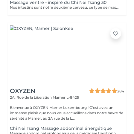
Massage ventre - inspiré du Chi Nei Tsang 30'
Nos intestins sont notre deuxième cerveau, ce type de massage réorganise et redynamise vos organes. Moment de reconnexion avec soi. (Ne convient pas aux femmes enceintes, ni aux personnes ayant reçu une opération récente au niveau digestif) Chèque cadeau disponible (Montant de votre choix, celui-ci est à indiquer lors de votre demande)
OXYZEN
284
2A, Rue de la Liberation
Mamer L-8425
Bienvenue à OXYZEN Mamer Luxembourg ! C'est avec un
immense plaisir que nous vous accueillons dans notre havre de
sérénité à Mamer, au 2A rue de la L...
Chi Nei Tsang Massage abdominal énergétique
Massage abdominal profond issu de la médecine traditionnelle chinoise aidant à libérer les tensions du ventre et à retrouver légèreté et équilibre.