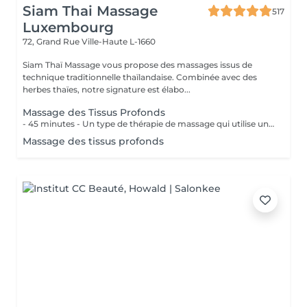
Siam Thai Massage
517
Luxembourg
72, Grand Rue
Ville-Haute L-1660
Siam Thaï Massage vous propose des massages issus de
technique traditionnelle thaïlandaise. Combinée avec des
herbes thaïes, notre signature est élabo...
Massage des Tissus Profonds
- 45 minutes - Un type de thérapie de massage qui utilise une pression ferme et des mouvements lents pour atteindre les couches les plus profondes du muscle. Il est utilisé pour les douleurs musculaires, raideur de la nuque et du haut du dos, les lombalgies et les jambes et épaules endolories.
Massage des tissus profonds