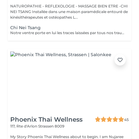
NATUROPATHIE - REFLEXOLOGIE - MASSAGE BIEN ETRE -CHI
NEI TSANG Installée dans une maison paramédicale entouré de
kinésithérapeutes et ostéopathes L...
Chi Nei Tsang
Notre ventre porte en lui les traces laissées par tous nos traumatismes et nos secrets les plus intimes. Le Chi Nei Tsang, branche du Qi Gong, consiste justement à masser en profondeur l'abdomen pour y libérer les énergies négatives." L'objectif de ce massage ? Libérer les blocages énergétiques, réduire les tensions et favoriser la circulation de l'énergie vitale, ou "chi", dans le corps. En médecine traditionnelle chinoise, le ventre est vu comme l'organe du pur et de l'impur, ce qui peut créer des blocages énergétiques. Cette méthode permet d'améliorer le bien-être général de notre corps et de notre esprit par la stimulation de points d'énergie. En plus d'agir sur les émotions, le massage peut également aider à détendre les muscles et à soulager les troubles digestifs comme les ballonnements, la constipation, les douleurs abdominales, Ne convient pas aux femme enceintes
Phoenix Thai Wellness
45
117, Rte d'Arlon
Strassen 8009
My Story Phoenix Thai Wellness about to begin. I am Nujaree