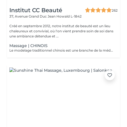
Institut CC Beauté
262
37, Avenue Grand Duc Jean
Howald L-1842
Créé en septembre 2012, notre institut de beauté est un lieu
chaleureux et convivial, où l'on vient prendre soin de soi dans
une ambiance détendue et ...
Massage | CHINOIS
Le modelage traditionnel chinois est une branche de la médecine traditionnelle chinoise, inspiré de l'acupuncture. Il est pratiqué en stimulant notamment les points d'acupuncture sur la totalité du corps, il vous procurera une sensation de bien-être en équilibrant les énergies et améliora les douleurs dorsales ainsi que l'évacuation du stress.