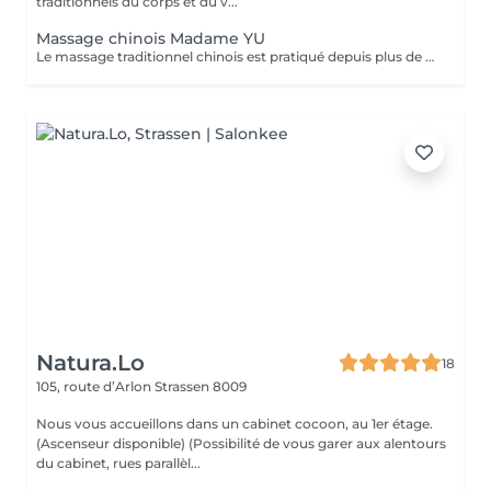
traditionnels du corps et du v...
Massage chinois Madame YU
Le massage traditionnel chinois est pratiqué depuis plus de 2 000 ans. Cette pratique ancestrale vise à libérer la circulation de l'énergie dans le corps. Différentes techniques permettent de rétablir une bonne santé, notamment le pétrissage, le roulement et la pression profonde appliquée sur des points précis. Le massage chinois contribue également au bien-être général grâce à des tapotements et des pressions le long des méridiens et des points d'acupuncture. Le massage chinois se pratique généralement à travers les vêtements ou un tissu, et nécessite le port de vêtements amples, souples et légers. Il est donc recommandé de porter une tenue confortable et ample (y compris les sous-vêtements). Le travail vise à aider chacun à atteindre un équilibre et un bien-être optimal. Chaque personne étant unique, la praticienne adapte ses techniques de massage aux besoins spécifiques de chacun. Le massage chinois: - débloque les méridiens et améliorer la circulation sanguine - harmonise les fonctions organiques - soulage les tensions musculaires - renforce le système immunitaire - lubrifie les articulations - détend le corps et l'esprit.
Natura.Lo
18
105, route d’Arlon
Strassen 8009
Nous vous accueillons dans un cabinet cocoon, au 1er étage.
(Ascenseur disponible) (Possibilité de vous garer aux alentours
du cabinet, rues parallèl...