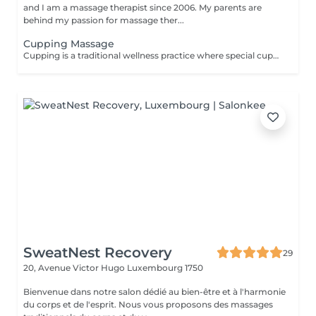
and I am a massage therapist since 2006. My parents are
behind my passion for massage ther...
Cupping Massage
Cupping is a traditional wellness practice where special cups are placed on the skin for a few minutes to create a gentle suction. This technique is designed to help release tension, promote deep relaxation, and enhance overall well-being, serving as a wonderful complement to a deep-tissue massage experience.
SweatNest Recovery
29
20, Avenue Victor Hugo
Luxembourg 1750
Bienvenue dans notre salon dédié au bien-être et à l'harmonie
du corps et de l'esprit. Nous vous proposons des massages