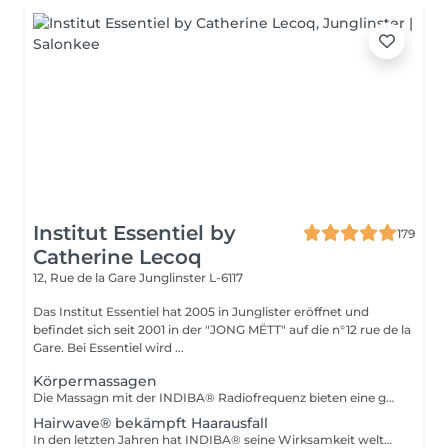
Institut Essentiel by
179
Catherine Lecoq
12, Rue de la Gare
Junglinster L-6117
Das Institut Essentiel hat 2005 in Junglister eröffnet und
befindet sich seit 2001 in der "JONG MËTT" auf die n°12 rue de la
Gare. Bei Essentiel wird ...
Körpermassagen
Die Massagn mit der INDIBA® Radiofrequenz bieten eine ganze vielfalt an Wirkungen. Von tiefe Entspannung und Drainage bis hin zu der Behandlung von Zellulit oder für mehr Festigkeit und eine glattere Hautstruktur, INDIBA® wird Ihnen schnell ein besseres Körper- und Hautgefühl. Die Behandlung ist nicht nur entspannend, sondern auch schnell wirksam. Schon nach der ersten Massage werden Sie den Unterschied spüren und sehen. Wenn Sie sich über die INDIBA® Massagen informieren möchten können Sie ein Info Termin buchen.
Hairwave® bekämpft Haarausfall
In den letzten Jahren hat INDIBA® seine Wirksamkeit weltweit bewiesem in der Bekämpfung von Haarausfall. Die Technologie stärkt die Haarwurzeln und stimuliert den Wachstum von Haaren. Durch die Tiefwirkung erfolgt ein erhöhte Durchblutung und Zufuhr an Sauerstoff das dazu führt dass Haare wieder wachsen. Die Ergebnissen sind sichtbar nach zirka 4 Behandlungen. 10-12 Behandliungen sind notwendig um dauerhafte Resultate zu bekommen. Überzeugen sie sich selbst Instagram/Facebook Indiba Deep Beauty France