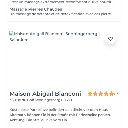
C'est un massage extrêmement réconfortant qui va nourrir en même temps votre peau avec les propriétés de la bougie de massage. Vous voyagerez avec les senteurs inégalables de la gamme 'Sultane de Saba' . Idéalement à faire durant les mois d'hiver.
Massage Pierres Chaudes
Un massage de détente et de détoxification avec ces pierres chaudes de basalte qui vont détendre vos muscles et vous donneront une sensation de bien-être. Eviter de le faire en été car sensation de chaleur assez intense.
Maison Abigaïl Bianconi
83
36, rue du Golf
Senningerberg L-1638
Kostenlose Parkplätze befinden sich direkt vor dem Haus.
Alternativ können Sie in der Straße mit Parkscheibe parken.
Achtung: Die Straße links vom Ha...