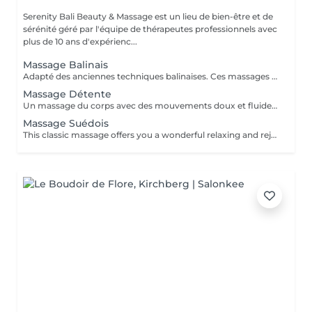
Serenity Bali Beauty & Massage est un lieu de bien-être et de
sérénité géré par l'équipe de thérapeutes professionnels avec
plus de 10 ans d'expérienc...
Massage Balinais
Adapté des anciennes techniques balinaises. Ces massages des tissus profonds soulagent les tensions corporelles et favorisent de meilleurs habitudes de sommeil.
Massage Détente
Un massage du corps avec des mouvements doux et fluides. Utile pour rajeunir la peau, soulager les tensions et le stress, éclaircir l'esprit et favoriser la circulation sanguine.
Massage Suédois
This classic massage offers you a wonderful relaxing and rejuvenating experience to improve your circulation and promote relaxation by soothing your muscles.