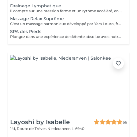
Drainage Lymphatique
Il compte sur une pression ferme et un rythme accéléré, en plus de pompages et des manuvres exclusives qui permettent des résultats immédiats. Cette technique réduit les oedèmes, active la circulation sanguine et potentialise un réseau complexe de vaisseaux où passent les fluides corporels, réduisant ainsi la tant redoutée cellulite. Le résultat est un corps moins gonflé et galbé avec un métabolisme plus accéléré et, donc, une sensation de bien-être.
Massage Relax Suprême
C'est un massage harmonieux développé par Yara Louro, fruit de ses années d'expérience. Ce massage qui rassure le corps, l'esprit et l'âme, a été particulièrement développé pour fournir une relaxation totale des sens, vous transportant vers un état de bien-être parfait. Vous découvrirez tous ses secrets lors de votre séance.
SPA des Pieds
Plongez dans une expérience de détente absolue avec notre Spa des Pieds, un rituel d'exception dédié au bien-être et à l'élégance. Vos pieds sont délicatement immergés dans un bain sensoriel enrichi en sels précieux et actifs relaxants, favorisant la détente profonde et la revitalisation. Le soin se poursuit par une exfoliation raffinée qui révèle une peau douce et soyeuse, suivie d'un massage expert aux gestes lents et enveloppants, libérant les tensions et rééquilibrant les énergies. Véritable moment de luxe et de sérénité, ce soin procure une sensation de légèreté durable et un confort absolu.
Layoshi by Isabelle
66
141, Route de Trèves
Niederanven L-6940