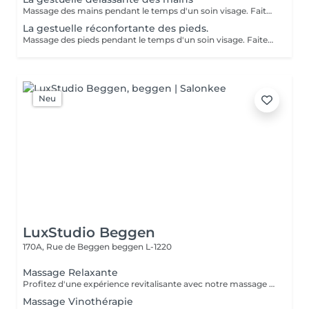
Massage des mains pendant le temps d'un soin visage. Faites vous plaisir en rajoutant ce petit plus à votre soin visage pour une relaxation intense.
La gestuelle réconfortante des pieds.
Massage des pieds pendant le temps d'un soin visage. Faites vous plaisir en rajoutant ce petit plus à votre soin visage pour une relaxation intense.
Neu
LuxStudio Beggen
170A, Rue de Beggen
beggen L-1220
Massage Relaxante
Profitez d'une expérience revitalisante avec notre massage relaxant de 40, 60 ou 90 minutes. Nos esthéticiennes utiliseront des techniques douces pour soulager les tensions musculaires, procurant une sensation de tranquillité. Le temps de préparation et d'installation de la cliente est inclus dans la période choisie, garantissant que chaque minute soit consacrée à votre bien-être. Profitez de ce moment pour rajeunir corps et esprit.
Massage Vinothérapie