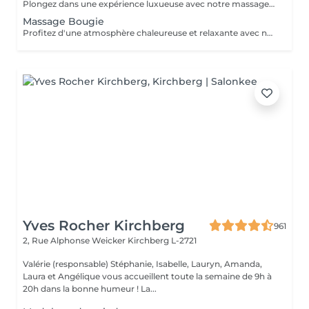
Plongez dans une expérience luxueuse avec notre massage Vinothérapie de 40, 60 ou 90 minutes. Nos Esthetcienne experts utiliseront des techniques spécifiques, combinant les bienfaits du raisin pour apaiser vos muscles et offrir une sensation de détente profonde. Le temps de préparation et d'installation de la cliente est inclus dans la durée sélectionnée, garantissant une expérience dédiée à votre bien-être. Laissez-vous emporter par ce moment de délice, revitalisant à la fois votre corps et votre esprit.
Massage Bougie
Profitez d'une atmosphère chaleureuse et relaxante avec notre massage aux bougies de 40, 60 ou 90 minutes. Nos esthéticiennes spécialisées intègrent des bougies parfumées pour créer une ambiance paisible tout en appliquant des techniques douces visant à soulager les tensions musculaires. Le temps de préparation et d'installation de la cliente est inclus dans la période choisie, garantissant que chaque minute soit dédiée à votre bien-être. Offrez-vous une expérience de rajeunissement du corps et de l'esprit dans ce cadre serein.
Yves Rocher Kirchberg
961
2, Rue Alphonse Weicker
Kirchberg L-2721
Valérie (responsable) Stéphanie, Isabelle, Lauryn, Amanda,
Laura et Angélique vous accueillent toute la semaine de 9h à
20h dans la bonne humeur ! La...