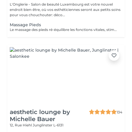
L'Onglerie - Salon de beauté Luxembourg est votre nouvel
endroit bien-être, où vos esthéticiennes seront aux petits soins
pour vous chouchouter: déco...
Massage Pieds
Le massage des pieds ré-équilibre les fonctions vitales, stimule la circulation sanguine ainsi que le drainage lymphatique. Vos muscles se détendent, les systèmes nerveux sont stimulés.. succombez, profitez d'un moment de détente et de relaxation unique.
aesthetic lounge by
134
Michelle Bauer
12, Rue Hiehl
Junglinster L-6131