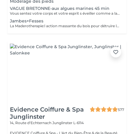
Modelage des pieds
VAGUE BRETONNE-aux algues marines 45 min
Vous sentez votre corps et votre esprit s éveiller comme a la suite d un bain dans l OCEAN. Vous vous tonicité et leur confort. sentez légère et revitalisée. Vos jambes retrouvent leur tonicité et leur confort
Jambes+Fesses
La Maderotherapie:l action massante du bois pour détruire la cellulite. *Active la circulation sanguine et lymphatique *Réduit les tensions musculaires. *Raffermie et tonifie la peau.
Evidence Coiffure & Spa
577
Junglinster
14, Route d‘Echternach
Junglinster L-6114
EVIDENCE Coiffure & Spa - L'Art du Bien-Être & de la Beauté