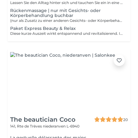
Lassen Sie den Alltag hinter sich und tauchen Sie ein in eine Welt absoluten Wohlbefindens. Diese Massage ist für alle die Stress und Hektik ausgesetzt sind. Sie konzentriert sich auf ihr inneres Wohlbefinden, vermittelt Balance und gleicht die Bedürfnisse des Körpers aus. Körper, Geist und Seele werden entspannt und die Energiezirkulation wird wiederhergestellt.
Rückenmassage | nur mit Gesichts- oder
Körperbehandlung buchbar
(nur als Zusatz zu einer anderen Gesichts- oder Körperbehandlung buchbar)
Paket Express Beauty & Relax
Diese kurze Auszeit wirkt entspannend und revitalisierend. Ideal um die Akkus in der Mittagspause oder nach Feierabend noch einmal aufzuladen. Die Haut wird mild gereinigt und tonisiert. Eine Kombination aus Rücken- Gesicht und Kopfmassage bringt Ihnen intensive Entspannung. Für ein frisches und energiegeladenes Aussehen werden Ihre Wimpern und Augenbrauen gefärbt.
The beautician Coco
20
141, Rte de Trèves
niederanven L-6940
La gestuelle délassante des mains