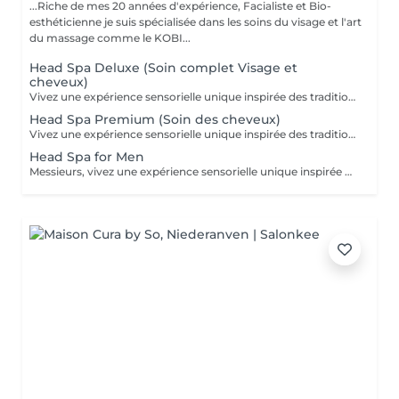
...Riche de mes 20 années d'expérience, Facialiste et Bio-
esthéticienne je suis spécialisée dans les soins du visage et l'art
du massage comme le KOBI...
Head Spa Deluxe (Soin complet Visage et
cheveux)
Vivez une expérience sensorielle unique inspirée des traditions anciennes japonaises dédiées au soin du corps et à l'apaisement de l'esprit. Le Head Spa combine soin des cheveux et du visage pour améliorer la revitalisation du cuir chevelu tout en favorisant la réduction du stress et la relaxation générale: - Démaquillage du visage - Massage du visage manuel "coup d'éclat" - Massage manuel des épaules, de la nuque et du cuir chevelu à l'huile précieuse et utilisation de différents outils - Fontaine d'eau chaude - Masque visage hydratant - Shampoing - Masque capillaire sous bain de vapeur + sérum - Massage des mains et des bras. - Crème + Sérum visage hydradants - Séchage des cheveux (15 minutes)
Head Spa Premium (Soin des cheveux)
Vivez une expérience sensorielle unique inspirée des traditions anciennes japonaises dédiées au soin du corps et à l'apaisement de l'esprit. Le Head Spa combine soin des cheveux et du visage pour améliorer la revitalisation du cuir chevelu tout en favorisant la réduction du stress et la relaxation générale: - Démaquillage du visage - Massage manuel des épaules, de la nuque et du cuir chevelu à l'huile précieuse et utilisation de différents outils - Fontaine d'eau chaude - Shampoing - Masque capillaire sous bain de vapeur + sérum - Massage des mains et des bras. - Séchage des cheveux (15 minutes)
Head Spa for Men
Messieurs, vivez une expérience sensorielle unique inspirée des traditions anciennes japonaises dédiées au soin du corps et à l'apaisement de l'esprit adapté à votre peau. Le Head Spa combine soin des cheveux et du visage pour améliorer la revitalisation du cuir chevelu tout en favorisant la réduction du stress et la relaxation générale: - Soin du visage (nettoyage, massage, masque et/ou soin de la barbe) - Massage manuel des épaules, de la nuque et du cuir chevelu à l'huile précieuse et utilisation de différents outils - Fontaine d'eau chaude - Shampoing - Sérum capillaire - Séchage des cheveux