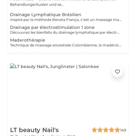
Behandlungsritualen und se...
Drainage Lymphatique Brésilien
Inspiré par la méthode Renata França, c'est un massage manuel destiné a stimuler la circulation lymphatique et à détoxifier l'organisme. Par des manuvres manuelles variant la pression en suivant le sens de la circulation lymphatique l'organisme est nettoyé et son système immunitaire renforcé. La lymphe draine les liquides excédentaires, les toxines et les débris cellulaires pour un résultat immédiat ! Peut être fait avant une séance de madérothérapie pour encore plus de bien fait !!
Drainage par électrostimulation 1 zone
Découvrez les bienfaits du drainage lymphatique par électrostimulation, une méthode innovante qui: - stimule la circulation lymphatique, - réduit les gonflements, - améliore la détoxification du corps et -favorise une sensation de légèreté. Idéal pour améliorer le bien-être et optimiser la perte de poids. Sans douleur, venez profitez d'un moment de détente bien mérité, tout en stimulant de l'intérieur votre corps et perdant des calories. 1 zone correspond au : ventre ou cuisses (les 2) ou bras.
Maderothérapie
Technique de massage ancestrale Colombienne, la madérothérapie offre une multitude de bénéfices sur le corps ! - L'amélioration de la circulation sanguine et de la circulation lymphatique - Une peau resserrée, des muscles plus toniques - L'élimination de l'apparence de la cellulite, même profonde... Qu'il s'agisse de la peau du corps ou du visage, les instruments et rouleaux en bois de maderothérapie agissent sur toutes les zones du corps permettant une relaxation profonde et une tonification du corps dans son ensemble. Pour un bon résultat il est conseiller de faire entre 3 à 5 séances de drainage lymphatique Brésilien afin de détoxifier le corps et 10 séances de maderothérapie réparties sur 5 semaines (soit 2 séances par semaine). Et une séance par mois de chaque en entretient. Effet WOUAH garantie
LT beauty Nail's
149