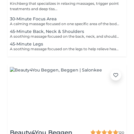
Kirchberg that specializes in relaxing massages, trigger point
treatments and deep tiss...
30-Minute Focus Area
A calming massage focused on one specific area of the body to help reduce tension, promote relaxation, and relieve daily stress. Using smooth flowing techniques and oil, the treatment can target areas such as the back, neck, shoulders, legs, or arms according to your needs and preferences.
45-Minute Back, Neck & Shoulders
A soothing massage focused on the back, neck, and shoulders to help release built-up tension, reduce stress, and promote deep relaxation. Using smooth flowing techniques and oil, this treatment helps calm the body and mind while easing muscular tightness caused by daily stress, posture, or fatigue.
45-Minute Legs
A soothing massage focused on the legs to help relieve heaviness, fatigue, and everyday tension. Using smooth relaxing techniques and oil, this treatment promotes circulation, relaxation, and an overall feeling of lightness and wellbeing. Ideal for tired or overworked legs.
Beauty4You Beggen
120