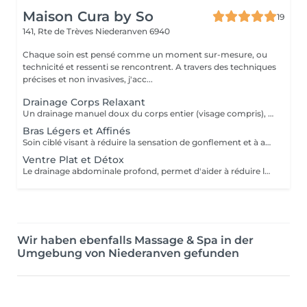
Maison Cura by So
19
141, Rte de Trèves
Niederanven 6940
Chaque soin est pensé comme un moment sur-mesure, ou
technicité et ressenti se rencontrent. A travers des techniques
précises et non invasives, j'acc...
Drainage Corps Relaxant
Un drainage manuel doux du corps entier (visage compris), favorisant la détente profonde, la circulation lymphatique et la sensation de légèreté. Idéal en période de stress, de fatigue, ou lorsque le corps a besoin d'un véritable moment de récupération.
Bras Légers et Affinés
Soin ciblé visant à réduire la sensation de gonflement et à améliorer le confort des bras. Favorise la circulation et procure une sensation de légèreté immédiate.
Ventre Plat et Détox
Le drainage abdominale profond, permet d'aider à réduire la sensation de gonflement liée à plusieurs facteurs (stress, déséquilibre hormonal, inflammation chronique, problèmes digestifs, diastasis). Ce soin procure un véritable relâchement des tensions abdominales procurant un sentiment de bien être immédiat après la séance.
Wir haben ebenfalls Massage & Spa in der
Umgebung von Niederanven gefunden