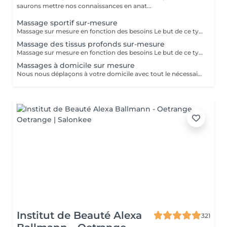
saurons mettre nos connaissances en anat...
Massage sportif sur-mesure
Massage sur mesure en fonction des besoins Le but de ce type de massage sera l'optimisation de la récupération musculaire entre les entraînements sportifs (circulation sanguine ramenée au coeur et muscles assouplis), le rythme sera élevé et la pression plus forte que lors d'un massage relaxant mais moins que pour un massage des tissus profonds
Massage des tissus profonds sur-mesure
Massage sur mesure en fonction des besoins Le but de ce type de massage sera de travailler plus en profondeur sur les zones de tensions et de douleur, le rythme est modéré et la pression élevée (mais toujours adaptée en fonction de votre ressenti)
Massages à domicile sur mesure
Nous nous déplaçons à votre domicile avec tout le nécessaire (table, serviettes, huile...) Déplacement à Luxembourg ville ou proche uniquement A noter que le massage durera entre 1h et 1h30 (selon votre réservation) après le temps de trajet. Ainsi si vous réservez pour 12h, prévoyez que le massage commence vers 12h30. Ce temps de trajet n'est pas facturé mais il est à prendre en compte dans le planning Merci de réserver ce service à domicile uniquement si vous souhaitez recevoir un massage dans le respect, aucune avance ou geste déplacé ne serait toléré.
Institut de Beauté Alexa
321