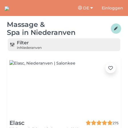
DE
Einloggen
Massage &
Spa
in
Niederanven
Filter
in
Niederanven
Elasc
275