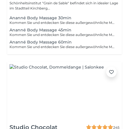
Schönheitsinstitut "Grain de Sable" befindet sich in idealer Lage
im Stadtteil Kirchberg...
Ananné Body Massage 30min
Kommen Sie und entdecken Sie diese außergewöhnliche Massage ohne Verzögerung. Zuerst verwenden wir ein pflanzliches und reines Öl, dann massieren wir den ganzen Körper abwechselnd mit Bürsten und Steinen. Entspannung garantiert! Der Körper ist entspannt und straff.
Ananné Body Massage 45min
Kommen Sie und entdecken Sie diese außergewöhnliche Massage ohne Verzögerung. Zuerst verwenden wir ein pflanzliches und reines Öl, dann massieren wir den ganzen Körper abwechselnd mit Bürsten und Steinen. Entspannung garantiert! Der Körper ist entspannt und straff.
Ananné Body Massage 60min
Kommen Sie und entdecken Sie diese außergewöhnliche Massage ohne Verzögerung. Zuerst verwenden wir ein pflanzliches und reines Öl, dann massieren wir den ganzen Körper abwechselnd mit Bürsten und Steinen. Entspannung garantiert! Der Körper ist entspannt und straff.
Studio Chocolat
245