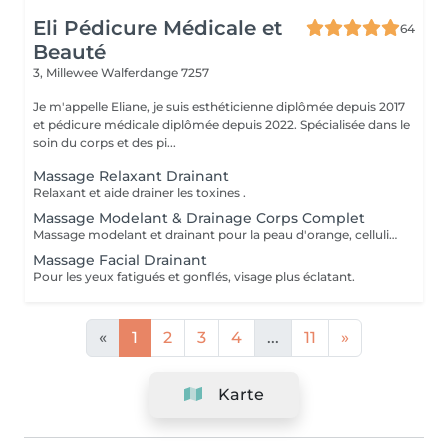
Eli Pédicure Médicale et
64
Beauté
3, Millewee
Walferdange 7257
Je m'appelle Eliane, je suis esthéticienne diplômée depuis 2017
et pédicure médicale diplômée depuis 2022. Spécialisée dans le
soin du corps et des pi...
Massage Relaxant Drainant
Relaxant et aide drainer les toxines .
Massage Modelant & Drainage Corps Complet
Massage modelant et drainant pour la peau d'orange, cellulite aqueuse et raffermissante. Aide drainer la lymphe, toxines du corps et rétention d'eau.
Massage Facial Drainant
Pour les yeux fatigués et gonflés, visage plus éclatant.
«
1
2
3
4
...
11
»
Karte