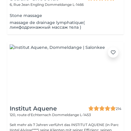
6, Rue Jean Engling
Dommeldange L-1466
Stone massage
massage de drainage lymphatique(
лимфодринажный массаж тела )
Institut Aquene
214
120, route d'Echternach
Dommeldange L-1453
Seit mehr als 7 Jahren verführt das INSTITUT AQUENE (in Parc
Hotel Alvisse****) seine Klienten mit seiner Effizienz, seinen