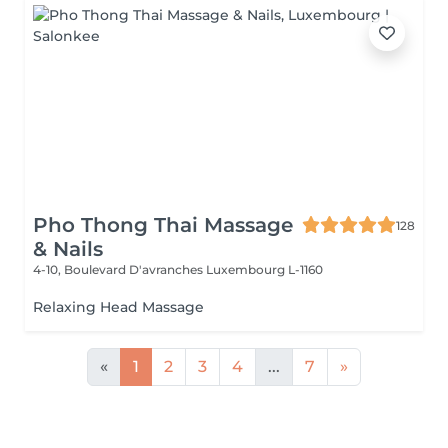
Pho Thong Thai Massage
128
& Nails
4-10, Boulevard D'avranches
Luxembourg L-1160
Relaxing Head Massage
«
1
2
3
4
...
7
»