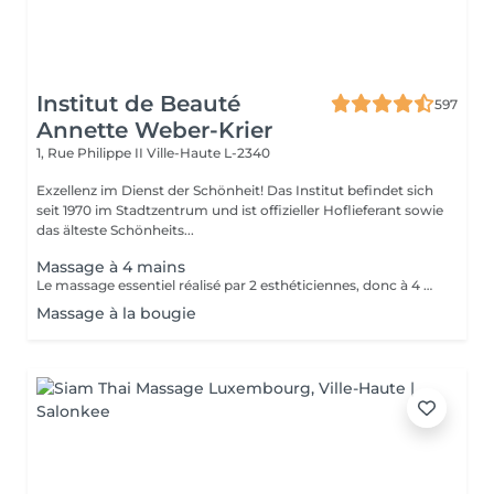
Institut de Beauté
597
Annette Weber-Krier
1, Rue Philippe II
Ville-Haute L-2340
Exzellenz im Dienst der Schönheit! Das Institut befindet sich
seit 1970 im Stadtzentrum und ist offizieller Hoflieferant sowie
das älteste Schönheits...
Massage à 4 mains
Le massage essentiel réalisé par 2 esthéticiennes, donc à 4 mains est un massage du corps complet aux huiles essentielles, qui apporte une profonde relaxation. C'est une technique favorisant la circulation énergétique et qui réactive le métabolisme. C'est un massage où on retrouve le plaisir de donner et de recevoir. En fait c'est un mélange de différentes techniques : californienne, quant au rythme, la fluidité, manoeuvres enveloppantes, et suédoise, travail précis sur les différentes parties du corps.
Massage à la bougie