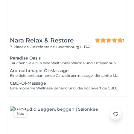
Nara Relax & Restore
1
7, Place de Clairefontaine
Luxembourg L-1341
Paradise Oasis
Tauchen Sie ein in eine Welt voller Wärme und Entspannung. Dieses luxuriöse Wellness-Ritual kombiniert eine 90-minütige Hot-Stone-Massage mit einer 30-minütigen Thailändischen Fußreflexzonenmassage. Die Behandlung hilft, tiefliegende Verspannungen zu lösen, die Durchblutung zu fördern und Körper und Geist wieder in Einklang zu bringen. Enthalten sind: Hot-Stone-Massage 90 Min. Thailändische Fußreflexzonenmassage 30 Min.
Aromatherapie-Öl-Massage
Eine tiefenentspannende Ganzkörpermassage, die sanfte Massagetechniken mit sorgfältig ausgewählten ätherischen Ölen kombiniert. Die wohltuenden Düfte und fließenden Bewegungen helfen, Muskelverspannungen zu lösen, Stress abzubauen, den Geist zu beruhigen und ein nachhaltiges Gefühl von Wohlbefinden zu fördern.
CBD-Öl-Massage
Eine moderne Wellness-Behandlung, die hochwertige CBD-Öle mit entspannenden Massagetechniken verbindet. Ideal für alle, die sich eine Auszeit vom hektischen Alltag gönnen möchten. Die Behandlung hilft, Muskelspannungen zu lösen und sorgt für ein angenehmes körperliches Wohlgefühl.
Neu