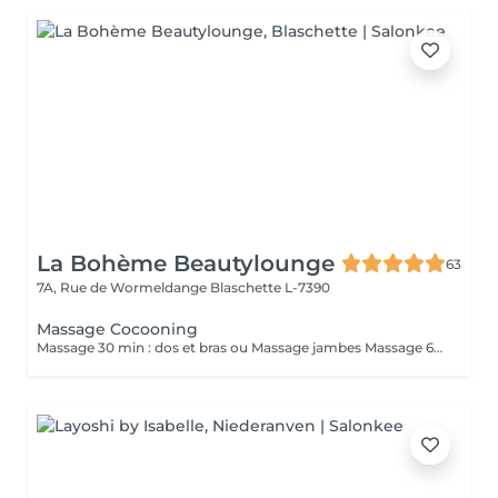
La Bohème Beautylounge
63
7A, Rue de Wormeldange
Blaschette L-7390
Massage Cocooning
Massage 30 min : dos et bras ou Massage jambes Massage 60 min dos, bras, jambes *Durée incluant préparation du client et fin de séance ( 10/15 min)*