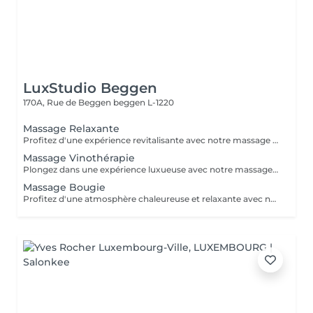
LuxStudio Beggen
170A, Rue de Beggen
beggen L-1220
Massage Relaxante
Profitez d'une expérience revitalisante avec notre massage relaxant de 40, 60 ou 90 minutes. Nos esthéticiennes utiliseront des techniques douces pour soulager les tensions musculaires, procurant une sensation de tranquillité. Le temps de préparation et d'installation de la cliente est inclus dans la période choisie, garantissant que chaque minute soit consacrée à votre bien-être. Profitez de ce moment pour rajeunir corps et esprit.
Massage Vinothérapie
Plongez dans une expérience luxueuse avec notre massage Vinothérapie de 40, 60 ou 90 minutes. Nos Esthetcienne experts utiliseront des techniques spécifiques, combinant les bienfaits du raisin pour apaiser vos muscles et offrir une sensation de détente profonde. Le temps de préparation et d'installation de la cliente est inclus dans la durée sélectionnée, garantissant une expérience dédiée à votre bien-être. Laissez-vous emporter par ce moment de délice, revitalisant à la fois votre corps et votre esprit.
Massage Bougie
Profitez d'une atmosphère chaleureuse et relaxante avec notre massage aux bougies de 40, 60 ou 90 minutes. Nos esthéticiennes spécialisées intègrent des bougies parfumées pour créer une ambiance paisible tout en appliquant des techniques douces visant à soulager les tensions musculaires. Le temps de préparation et d'installation de la cliente est inclus dans la période choisie, garantissant que chaque minute soit dédiée à votre bien-être. Offrez-vous une expérience de rajeunissement du corps et de l'esprit dans ce cadre serein.