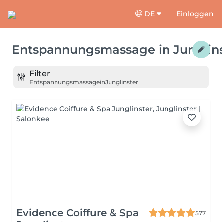
DE
Einloggen
Entspannungsmassage
in
Junglin
Filter
Entspannungsmassage
in
Junglinster
Evidence Coiffure & Spa
577