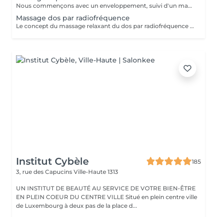
Nous commençons avec un enveloppement, suivi d'un massage unique. Ce massage, revitalisant et surtout énergisant.
Massage dos par radiofréquence
Le concept du massage relaxant du dos par radiofréquence proposé par NANNIC est une approche innovante qui allie détente profonde et soin technologique avancé. Grâce à l'utilisation de la radiofréquence, ce massage permet de chauffer en douceur les tissus cutanés et sous-cutanés, favorisant une relaxation musculaire optimale tout en stimulant la microcirculation. Cette méthode procure un double bénéfice: -Bien-être immédiat -Soin en profondeur Le massage relaxant du dos par radiofréquence NANNIC est idéal pour les personnes recherchant une expérience de détente haut de gamme associée aux bienfaits esthétiques visibles. C'est un véritable moment de soin holistique, à la fois apaisant pour l'esprit et régénérant pour le corps.
Institut Cybèle
185
3, rue des Capucins
Ville-Haute 1313
UN INSTITUT DE BEAUTÉ AU SERVICE DE VOTRE BIEN-ÊTRE
EN PLEIN COEUR DU CENTRE VILLE Situé en plein centre ville
de Luxembourg à deux pas de la place d...