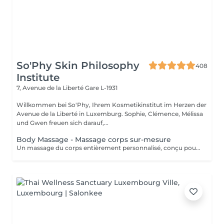
So'Phy Skin Philosophy
408
Institute
7, Avenue de la Liberté
Gare L-1931
Willkommen bei So'Phy, Ihrem Kosmetikinstitut im Herzen der
Avenue de la Liberté in Luxemburg. Sophie, Clémence, Mélissa
und Gwen freuen sich darauf,...
Body Massage - Massage corps sur-mesure
Un massage du corps entièrement personnalisé, conçu pour s'adapter à vos besoins et aux tensions ressenties. Dès votre installation sur une table chauffante, tout est pensé pour favoriser le relâchement et le confort. L'huile utilisée est choisie selon vos préférences pour accompagner ce moment de détente. Grâce à une combinaison de manuvres enveloppantes, de pressions ciblées, d'étirements et de gestes drainants, ce massage agit en profondeur pour libérer les tensions, relâcher les zones contractées et procurer une sensation de légèreté. La pression et le rythme sont ajustés tout au long du soin afin de vous offrir un équilibre entre relaxation et efficacité. Une version adaptée est également proposée pour les femmes enceintes (45 minutes), garantissant un moment de détente en toute sécurité. Un soin idéal pour relâcher les tensions du corps, apaiser l'esprit et retrouver une sensation de bien-être global.