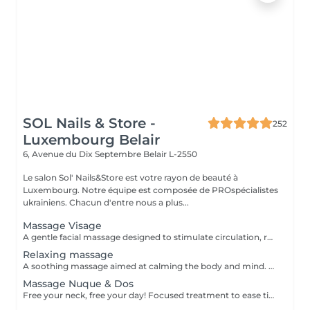
SOL Nails & Store -
252
Luxembourg Belair
6, Avenue du Dix Septembre
Belair L-2550
Le salon Sol' Nails&Store est votre rayon de beauté à
Luxembourg. Notre équipe est composée de PROspécialistes
ukrainiens. Chacun d'entre nous a plus...
Massage Visage
A gentle facial massage designed to stimulate circulation, relax facial tension and enhance the natural glow of the skin. The treatment can help the face look fresher, more rested and more radiant. Result: relaxed facial features, improved skin freshness and a healthy glow. Recommended frequency: once a week or every 2 weeks.
Relaxing massage
A soothing massage aimed at calming the body and mind. Gentle, flowing movements help reduce stress, ease muscular tension and create a deep sense of relaxation. Result: improved well-being, reduced stress and a peaceful, rebalanced feeling. Recommended frequency: once a week or as often as needed for relaxation.
Massage Nuque & Dos
Free your neck, free your day! Focused treatment to ease tightness, tension headaches, and stiffness in the neck and shoulders. You work in the office, spending long hours at a desk or looking at screens. THIS MASSAGE IS FOR YOU! Restores movement and reduces pain.