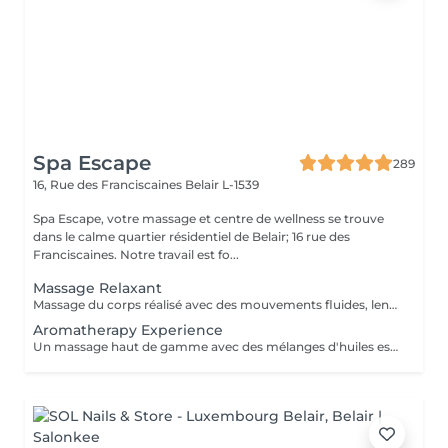
Spa Escape
289
16, Rue des Franciscaines
Belair L-1539
Spa Escape, votre massage et centre de wellness se trouve
dans le calme quartier résidentiel de Belair; 16 rue des
Franciscaines. Notre travail est fo...
Massage Relaxant
Massage du corps réalisé avec des mouvements fluides, lents et enveloppants qui avec une pression légère, vous offrira une détente profonde du corps et de l'esprit. Ce soin commence par un rafraîchissement stimulant des pieds pour favoriser la circulation sanguine et la relaxation. Pression légère à médium
Aromatherapy Experience
Un massage haut de gamme avec des mélanges d'huiles essentielles bio pour vous relaxer et vous revitaliser. Les techniques de massage et les huiles sont soigneusement sélectionnés et adaptés à chaque personne selon vos besoins spécifiques.Ce soin commence par un rafraîchissement stimulant des pieds pour favoriser la circulation sanguine et la relaxation.