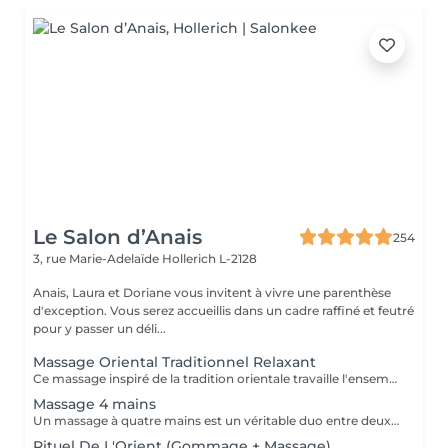
Le Salon d’Anais
254
3, rue Marie-Adelaïde
Hollerich L-2128
Anais, Laura et Doriane vous invitent à vivre une parenthèse
d'exception. Vous serez accueillis dans un cadre raffiné et feutré
pour y passer un déli...
Massage Oriental Traditionnel Relaxant
Ce massage inspiré de la tradition orientale travaille l'ensemble du corps avec de l'huile d'argon chauffée et délicatement parfumée. Les mains expertes de la praticienne insistent sur les points de tensions pour éliminer toxines et douleurs musculaire, et vous procurer un état de bien-être.
Massage 4 mains
Un massage à quatre mains est un véritable duo entre deux praticiens, les mêmes régions sont massées simultanément : Ils travaillent en harmonie et en synergie totale sur les mêmes zones du corps au même moment, et en synchronisant leurs mouvements de façon très précise.
Rituel De L'Orient (Gommage + Massage)