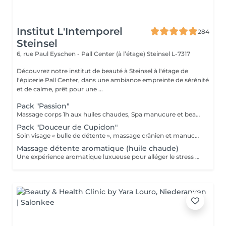
Institut L'Intemporel
284
Steinsel
6, rue Paul Eyschen - Pall Center (à l’étage)
Steinsel L-7317
Découvrez notre institut de beauté à Steinsel à l'étage de
l'épicerie Pall Center, dans une ambiance empreinte de sérénité
et de calme, prêt pour une ...
Pack "Passion"
Massage corps 1h aux huiles chaudes, Spa manucure et beauté des pieds + bain de paraffine
Pack "Douceur de Cupidon"
Soin visage « bulle de détente », massage crânien et manucure
Massage détente aromatique (huile chaude)
Une expérience aromatique luxueuse pour alléger le stress et la tension. Ce massage relaxera votre corps et votre esprit en profondeur. Il vous procurera un sentiment agréable de bien-être, de décontraction des muscles, une meilleure circulation sanguine, de l'hydratation et de la tonicité.