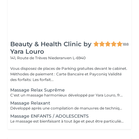
Beauty & Health Clinic by
188
Yara Louro
141, Route de Trèves
Niederanven L-6940
Vous disposez de places de Parking gratuites devant le cabinet.
Méthodes de paiement : Carte Bancaire et Payconiq Validité
des forfaits: Les forfait...
Massage Relax Suprême
C'est un massage harmonieux développé par Yara Louro, fruit de ses années d'expérience. Ce massage qui rassure le corps, l'esprit et l'âme, a été particulièrement développé pour fournir une relaxation totale des sens, vous transportant vers un état de bien-être parfait. Vous découvrirez tous ses secrets lors de votre séance.
Massage Relaxant
Développé après une compilation de manuvres de techniques millénaires. Avec des mouvements d'allongement profond basés sur des massages de diverses cultures, le Massage Relaxant méthode Renata France favorise l'équilibre entre le corps et l'esprit, soulage les douleurs musculaires et détend le corps dès la première séance. Cette technique procure une sensation immédiate de bien-être et de légèreté.
Massage ENFANTS / ADOLESCENTS
Le massage est bienfaisant à tout âge et peut être particulièrement utile à tous les stades du développement infantile. Stress, surstimulation, anxiété de performance, horaire chargé, pression et écrans omniprésents sont quelques-uns des nombreux défis des enfants. En conséquence les enfants ont besoin de déconnecter pour se calmer et se ressourcer le temps d'un massage. La massothérapeute réalise pour l'enfant un massage relaxant à l'huile de massage neutre. Le praticien se chargera de réaliser les techniques de massage appropriées pour l'enfant, afin qu'il ressente les sensations de bien-être adaptées à son âge. La présence d'un parent dans la salle durant tout le massage est évidemment possible. Le temps de massage est adapté à l'âge de l'enfant ou de l'adolescent.