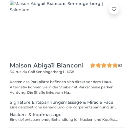
Maison Abigaïl Bianconi
83
36, rue du Golf
Senningerberg L-1638
Kostenlose Parkplätze befinden sich direkt vor dem Haus.
Alternativ können Sie in der Straße mit Parkscheibe parken.
Achtung: Die Straße links vom Ha...
Signature Entspannungsmassage & Miracle Face
Eine ganzheitliche Behandlung, die Körperentspannung und Gesichtsarbeit verbindet. Die Körpermassage wird mit dem Miracle Face kombiniert, um Spannungen zu lösen, die Gesichtszüge neu zu definieren und das Gleichgewicht des Gesichts wiederherzustellen. Eine globale Behandlung, die darauf ausgerichtet ist, den Körper zu beruhigen, Spannungen zu lösen und ein nachhaltiges Gefühl von Harmonie zu schaffen.
Nacken- & Kopfmassage
Eine tief entspannende Behandlung für Nacken und Kopfhaut, ideal zur Beruhigung des Nervensystems und zur mentalen Entspannung. Kann allein oder in Kombination mit einer Körpermassage gebucht werden.