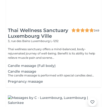
Thai Wellness Sanctuary
349
Luxembourg Ville
3, rue des Bains
Luxembourg L-1212
Thai wellness sanctuary offers a mind-balanced, body-
rejuvenated journey of well-being. Benefit is its ability to help
relieve muscle pain and sorene...
Candle massage (Full body)
Candle massage
The candle massage is performed with special candles designed to be only for massage This massage is perfect for relaxing your back muscles and your skin warming up your body to be deep relaxing by the senses of the smell
Pregnancy massage