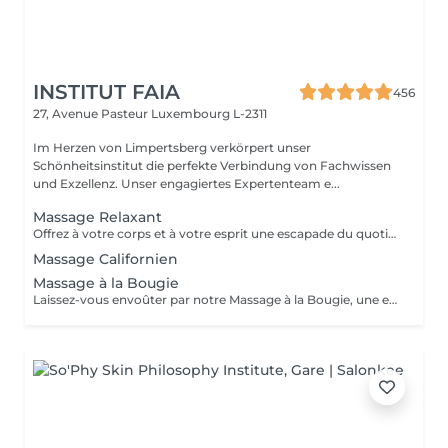
INSTITUT FAIA
456
27, Avenue Pasteur
Luxembourg L-2311
Im Herzen von Limpertsberg verkörpert unser
Schönheitsinstitut die perfekte Verbindung von Fachwissen
und Exzellenz. Unser engagiertes Expertenteam e...
Massage Relaxant
Offrez à votre corps et à votre esprit une escapade du quotidien avec notre Massage Relaxant. Conçu pour apaiser les muscles tendus et l'esprit agité, ce massage est une invitation à la tranquillité. Les gestes doux et enveloppants vous plongent dans un état de détente profonde, éliminant le stress et favorisant une relaxation totale. Laissez-vous dorloter, ressourcez-vous et repartez avec un sourire apaisé.
Massage Californien
Massage à la Bougie
Laissez-vous envoûter par notre Massage à la Bougie, une expérience sensorielle unique. La chaleur douce et apaisante de la cire fondue associée à des mouvements délicats vous transporte dans un cocon de relaxation. Vos sens seront comblés par les parfums apaisants de nos bougies spécialement conçues. Plongez dans un état de béatitude et ressortez avec une peau soyeuse et un esprit apaisé.