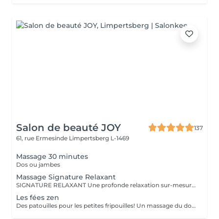
Salon de beauté JOY
137
61, rue Ermesinde
Limpertsberg L-1469
Massage 30 minutes
Dos ou jambes
Massage Signature Relaxant
SIGNATURE RELAXANT Une profonde relaxation sur-mesure avec ce massage signature réalisé avec les iconiques essences d'estime, huiles végétales 100% biologiques. Pour être profondément détendu.e. Inspiré du modelage californien, le massage signature relaxant associe les mouvements lents, fluides, enveloppants, harmonieux, qui enveloppent le corps dans sa globalité.
Les fées zen
Des patouilles pour les petites fripouilles! Un massage du dos , des bras, des mains . Une sensation de calme et d'apaisement , un temps pour soi pour déconnecter des tablettes et reconnecter avec son corps et son esprit.