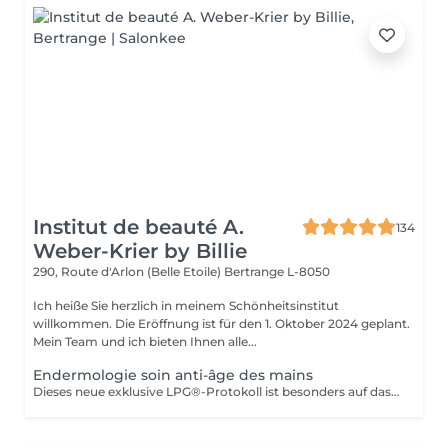
Institut de beauté A.
134
Weber-Krier by Billie
290, Route d'Arlon (Belle Etoile)
Bertrange L-8050
Ich heiße Sie herzlich in meinem Schönheitsinstitut
willkommen. Die Eröffnung ist für den 1. Oktober 2024 geplant.
Mein Team und ich bieten Ihnen alle...
Endermologie soin anti-âge des mains
Dieses neue exklusive LPG®-Protokoll ist besonders auf das Wohlbefinden der Verbraucher bedacht und stellt eine Allianz aus Technik dar, die auf der patentierten Technologie des CelluM6 Alliance®-Geräts und der Sensorik für eine sofortige und dauerhafte Wirkung auf den Körper basiert. Und dies dank einer Reihe von Manövern, die sowohl vom Alliance®-Behandlungskopf, dem Auflegen einer Maske als auch von den Händen des Behandlers ausgeführt werden