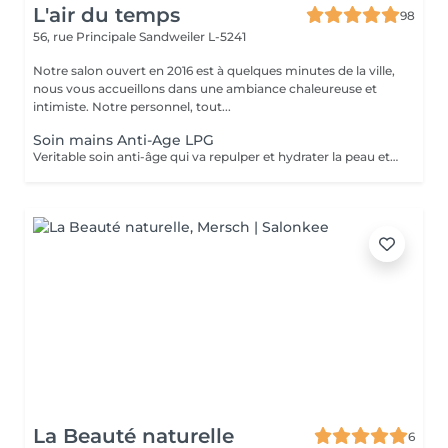
L'air du temps
98
56, rue Principale
Sandweiler L-5241
Notre salon ouvert en 2016 est à quelques minutes de la ville,
nous vous accueillons dans une ambiance chaleureuse et
intimiste. Notre personnel, tout...
Soin mains Anti-Age LPG
Veritable soin anti-âge qui va repulper et hydrater la peau et atténuer les taches. Nettoyage, gommage, massage mécanique, gants avec principes actifs. Les mains sont toujours exposées à l'air et sont sujettes à un vieillissement plus rapides de la peau.NOUS AVONS LA DERNIERE MACHINE LPG DE 2025 LPG INFINITY, ENCORE PLUS DE RESULTAT
La Beauté naturelle
6