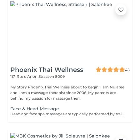
Phoenix Thai Wellness
45
117, Rte d'Arlon
Strassen 8009
My Story Phoenix Thai Wellness about to begin. I am Nujaree
and I am a massage therapist since 2006. My parents are
behind my passion for massage ther...
Face & Head Massage
Head and face spa massages are typically performed by trained professionals in spa or wellness centers, providing a range of benefits including deep stress relief, a refreshed and revitalized feeling, eased muscle tightness, and enhanced skin health.