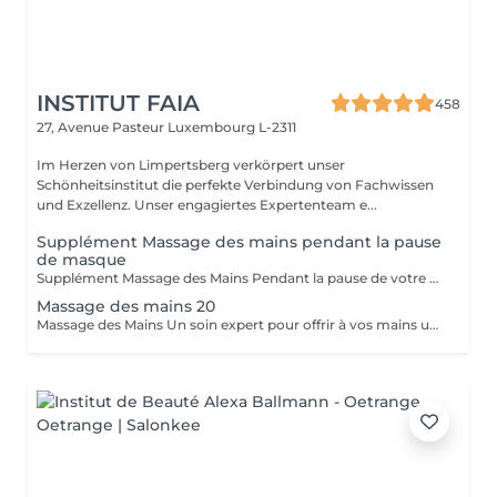
INSTITUT FAIA
458
27, Avenue Pasteur
Luxembourg L-2311
Im Herzen von Limpertsberg verkörpert unser
Schönheitsinstitut die perfekte Verbindung von Fachwissen
und Exzellenz. Unser engagiertes Expertenteam e...
Supplément Massage des mains pendant la pause
de masque
Supplément Massage des Mains Pendant la pause de votre masque, offrez-vous un massage des mains de 15 minutes. Un moment de pure détente qui libère les tensions, nourrit la peau et prolonge le bien-être. Un geste apprécié de nos clientes pour sublimer leur soin visage.
Massage des mains 20
Massage des Mains Un soin expert pour offrir à vos mains une véritable parenthèse de bien-être. Ce massage complet de 30 minutes dénoue les tensions, stimule la circulation et nourrit la peau en profondeur. Grâce à des manuvres enveloppantes et précises, il procure une sensation immédiate de légèreté et de relaxation. Idéal pour soulager les mains sollicitées au quotidien, améliorer la souplesse articulaire et apaiser l'esprit. Un moment de soin et d'attention, réalisé avec expertise, pour des mains douces, détendues et parfaitement ressourcées.