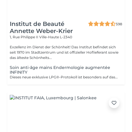
Institut de Beauté
598
Annette Weber-Krier
1, Rue Philippe II
Ville-Haute L-2340
Exzellenz im Dienst der Schönheit! Das Institut befindet sich
seit 1970 im Stadtzentrum und ist offizieller Hoflieferant sowie
das älteste Schönheits...
Soin anti-âge mains Endermologie augmentée
INFINITY
Dieses neue exklusive LPG®-Protokoll ist besonders auf das Wohlbefinden der Verbraucher bedacht und stellt eine Allianz aus Technik dar, die auf der patentierten Technologie des CelluM6 Alliance®-Geräts und der Sensorik für eine sofortige und dauerhafte Wirkung auf den Körper basiert. Und dies dank einer Reihe von Manövern, die sowohl vom Alliance®-Behandlungskopf, dem Auflegen einer Maske als auch von den Händen des Behandlers ausgeführt werden