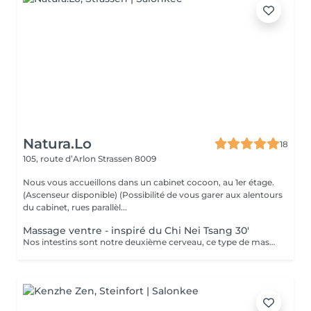
Natura.Lo
18
105, route d’Arlon
Strassen 8009
Nous vous accueillons dans un cabinet cocoon, au 1er étage.
(Ascenseur disponible) (Possibilité de vous garer aux alentours
du cabinet, rues parallèl...
Massage ventre - inspiré du Chi Nei Tsang 30'
Nos intestins sont notre deuxième cerveau, ce type de massage réorganise et redynamise vos organes. Moment de reconnexion avec soi. (Ne convient pas aux femmes enceintes, ni aux personnes ayant reçu une opération récente au niveau digestif) Chèque cadeau disponible (Montant de votre choix, celui-ci est à indiquer lors de votre demande)