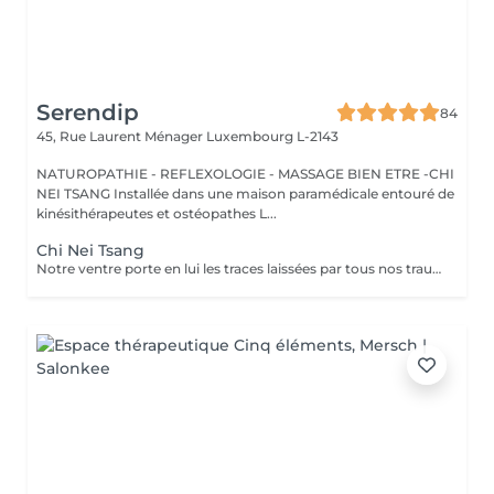
Serendip
84
45, Rue Laurent Ménager
Luxembourg L-2143
NATUROPATHIE - REFLEXOLOGIE - MASSAGE BIEN ETRE -CHI
NEI TSANG Installée dans une maison paramédicale entouré de
kinésithérapeutes et ostéopathes L...
Chi Nei Tsang
Notre ventre porte en lui les traces laissées par tous nos traumatismes et nos secrets les plus intimes. Le Chi Nei Tsang, branche du Qi Gong, consiste justement à masser en profondeur l'abdomen pour y libérer les énergies négatives." L'objectif de ce massage ? Libérer les blocages énergétiques, réduire les tensions et favoriser la circulation de l'énergie vitale, ou "chi", dans le corps. En médecine traditionnelle chinoise, le ventre est vu comme l'organe du pur et de l'impur, ce qui peut créer des blocages énergétiques. Cette méthode permet d'améliorer le bien-être général de notre corps et de notre esprit par la stimulation de points d'énergie. En plus d'agir sur les émotions, le massage peut également aider à détendre les muscles et à soulager les troubles digestifs comme les ballonnements, la constipation, les douleurs abdominales, Ne convient pas aux femme enceintes