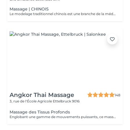
Massage | CHINOIS
Le modelage traditionnel chinois est une branche de la médecine traditionnelle chinoise, inspiré de l'acupuncture. Il est pratiqué en stimulant notamment les points d'acupuncture sur la totalité du corps, il vous procurera une sensation de bien-être en équilibrant les énergies et améliora les douleurs dorsales ainsi que l'évacuation du stress.
Angkor Thai Massage
148
3, rue de l'École Agricole
Ettelbruck 9016
Massage des Tissus Profonds
Englobant une gamme de mouvements puissants, ce massage revigorant combine un massage suédois classique avec des techniques de compression et de points de déclenchement pour réduire la douleur. Réchauffant le corps, il stimule les muscles des cuisses, des épaules, des bras et du dos. Idéal pour les sportifs et les personnes souffrant de tensions