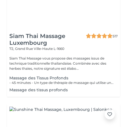
Siam Thai Massage
517
Luxembourg
72, Grand Rue
Ville-Haute L-1660
Siam Thaï Massage vous propose des massages issus de
technique traditionnelle thaïlandaise. Combinée avec des
herbes thaïes, notre signature est élabo...
Massage des Tissus Profonds
- 45 minutes - Un type de thérapie de massage qui utilise une pression ferme et des mouvements lents pour atteindre les couches les plus profondes du muscle. Il est utilisé pour les douleurs musculaires, raideur de la nuque et du haut du dos, les lombalgies et les jambes et épaules endolories.
Massage des tissus profonds