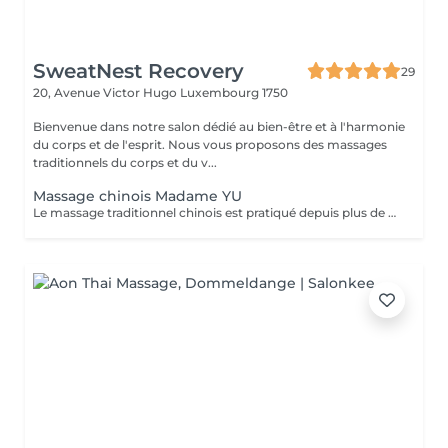
SweatNest Recovery
29
20, Avenue Victor Hugo
Luxembourg 1750
Bienvenue dans notre salon dédié au bien-être et à l'harmonie
du corps et de l'esprit. Nous vous proposons des massages
traditionnels du corps et du v...
Massage chinois Madame YU
Le massage traditionnel chinois est pratiqué depuis plus de 2 000 ans. Cette pratique ancestrale vise à libérer la circulation de l'énergie dans le corps. Différentes techniques permettent de rétablir une bonne santé, notamment le pétrissage, le roulement et la pression profonde appliquée sur des points précis. Le massage chinois contribue également au bien-être général grâce à des tapotements et des pressions le long des méridiens et des points d'acupuncture. Le massage chinois se pratique généralement à travers les vêtements ou un tissu, et nécessite le port de vêtements amples, souples et légers. Il est donc recommandé de porter une tenue confortable et ample (y compris les sous-vêtements). Le travail vise à aider chacun à atteindre un équilibre et un bien-être optimal. Chaque personne étant unique, la praticienne adapte ses techniques de massage aux besoins spécifiques de chacun. Le massage chinois: - débloque les méridiens et améliorer la circulation sanguine - harmonise les fonctions organiques - soulage les tensions musculaires - renforce le système immunitaire - lubrifie les articulations - détend le corps et l'esprit.