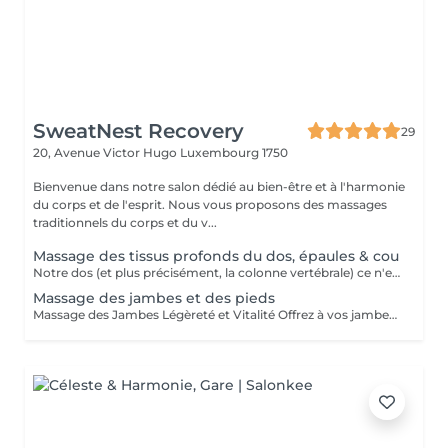
SweatNest Recovery
29
20, Avenue Victor Hugo
Luxembourg 1750
Bienvenue dans notre salon dédié au bien-être et à l'harmonie
du corps et de l'esprit. Nous vous proposons des massages
traditionnels du corps et du v...
Massage des tissus profonds du dos, épaules & cou
Notre dos (et plus précisément, la colonne vertébrale) ce n'est pas un simple support osseux entouré par des muscles. C'est aussi un canal qui fait circuler l'énergie dans notre corps et qui « prends » sur soi le poids de tous nos peurs, angoisses et stress quotidien. La colonne vertébrale est en quelque sorte un pilier de notre bien-être général. Maintenir le dos en « bonne santé » signifie de prendre soin du corps entier et de l'esprit. Idéal pour les gens sportifs et les gens souffrant de douleur chronique, le massage Deep tissue est surtout reconnu pour ses effets sur le plan musculaire. Il diminue les douleurs et l'inflammation. Cette approche est particulièrement efficace pour les tensions chroniques et les régions contractées comme cou, dos et épaules. Le massage Deep Tissue est pratiqué avec très peu d'huile ce qui permet une meilleure adhérence avec les tissus, et un travail de relâchement au niveau des fascias ce qui donne plus d'espace au muscle, lui permettant ainsi de se relâcher plus aisément. Le massage des tissus profonds du dos est indiqué également pour les personnes souffrant de lombalgie, dorsalgie ou cervicalgie due à leurs positions ou mouvements de par leur profession, ou à cause de stress / nervosité, ou de courbatures suite au sport, jardinage, etc. Note importante : ce soin est pour l'objectif de soulager des maux du dos mais il ne remplace en aucun cas le traitement d'un kinésithérapeute ou autre soin médical !
Massage des jambes et des pieds
Massage des Jambes Légèreté et Vitalité Offrez à vos jambes un véritable moment de bien-être. Ce massage ciblé stimule la circulation, soulage la fatigue et réduit la sensation de jambes lourdes. Grâce à des manuvres précises et enveloppantes, il détend les muscles, favorise l'élimination des tensions et redonne confort, souplesse et légèreté. Un soin idéal après une journée debout, une activité sportive ou en cas de sensation de fatigue dans les membres inférieurs. Bienfaits Circulation stimulée Sensation de jambes légères Détente musculaire et relaxation globale Contre-indications Le massage des jambes est déconseillé en cas de: Phlébite, varices douloureuses ou troubles circulatoires importants Plaies, irritations, eczéma ou infection cutanée Fièvre ou maladie aiguë Fracture, entorse ou chirurgie récente Grossesse (hors massage spécifique) ou traitement anticoagulant En cas de doute, un avis médical est recommandé avant le soin.