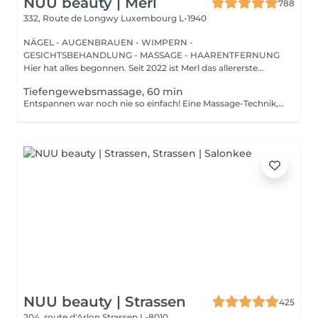
NUU beauty | Merl
788
332, Route de Longwy
Luxembourg L-1940
NÄGEL - AUGENBRAUEN - WIMPERN -
GESICHTSBEHANDLUNG - MASSAGE - HAARENTFERNUNG
Hier hat alles begonnen. Seit 2022 ist Merl das allererste
Zuhause der ...
Tiefengewebsmassage, 60 min
Entspannen war noch nie so einfach! Eine Massage-Technik, die hauptsächlich zur Behandlung von muskuloskelettalen Problemen wie Verstauchungen und Sportverletzungen verwendet wird. Sie besteht darin, anhaltenden Druck mit langsamen, tiefen Streichbewegungen auf die inneren Schichten Ihrer Muskeln und Bindegewebe auszuüben. Dadurch wird Narbengewebe, das nach einer Verletzung entsteht, aufgebrochen und die Spannung in Muskeln und Gewebe reduziert. Vorteile einer Tiefengewebsmassage: - verbessert das Immunsystem des Körpers - hilft bei der Behandlung von Muskelschmerzen - verbessert Steifheit Wie wird eine Tiefengewebsmassage durchgeführt? - Kopf und Nacken werden massiert - Schultern und Rücken werden massiert - Hände und Arme werden massiert - Füße und Beine werden massiert - Bauch wird massiert Altersbeschränkungen: Es gibt keine Altersbeschränkungen für dieses Verfahren. Empfehlungen nach dem Verfahren: Treiben Sie 2-3 Stunden nach dem Eingriff keinen Sport und machen Sie keine scharfen Bewegungen. Häufigkeit: 1-2 Mal pro Woche, insgesamt 10 Mal. Wiederholen Sie dies alle 3-6 Monate.
NUU beauty | Strassen
425
204, route d'Arlon
Strassen L-8010