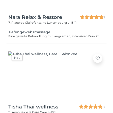
Nara Relax & Restore
1
7, Place de Clairefontaine
Luxembourg L-1341
Tiefengewebsmassage
Eine gezielte Behandlung mit langsamen, intensiven Drucktechniken, die auf die tieferen Muskel- und Bindegewebsschichten einwirken. Ideal bei hartnäckigen Verspannungen, Muskelverhärtungen und eingeschränkter Beweglichkeit. Die Behandlung hilft, tief sitzende Spannungen zu lösen und die allgemeine Beweglichkeit zu verbessern.
Neu
Tisha Thai wellness
8
11, Avenue de la Gare
Gare L-1611