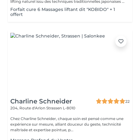
lifting naturel issu des techniques traditionnelles japonaises -massage profond des muscles du visage, drainage lymphatique, acupression. Effets: -Raffermie § tonifie -Améliore la circulation sanguine -Donne l'éclat à la peau A faire seul, en cure ou en supplément dans un soin visage
Forfait cure 6 Massages liftant dit "KOBIDO" + 1
offert
Charline Schneider
22
204, Route d'Arlon
Strassen L-8010
Chez Charline Schneider, chaque soin est pensé comme une
expérience sur mesure, alliant douceur du geste, technicité
maîtrisée et expertise pointue, p...