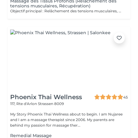
Massage des Tissus Profonds (Relâchement des
tensions musculaires, Récupération)
Objectif principal : Relâchement des tensions musculaires, Récupération. Massage intense ciblant les couches musculaires profondes pour soulager les tensions. Il agit directement sur les fibres musculaires, améliore la mobilité et restaure la souplesse des tissus. Véritable rituel de détente et de récupération, le massage des tissus profonds est un soin d'exception qui agit au cur des tensions musculaires. Grâce à des manuvres lentes et précises, il libère les zones de stress, relance la circulation et rééquilibre le corps en profondeur. Ce massage offre une sensation immédiate de relâchement, tout en procurant un bien-être durable et une profonde harmonisation du corps et de l'esprit. Fréquence recommandée : une séance par semaine en phase de soulagement pendant 2 à 4 semaines afin de libérer les tensions profondes et soutenir la récupération musculaire, puis une séance toutes les 3 à 4 semaines en entretien pour préserver souplesse, mobilité et confort durable.
Phoenix Thai Wellness
45
117, Rte d'Arlon
Strassen 8009
My Story Phoenix Thai Wellness about to begin. I am Nujaree
and I am a massage therapist since 2006. My parents are
behind my passion for massage ther...
Remedial Massage