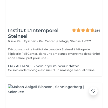
Institut L'Intemporel
284
Steinsel
6, rue Paul Eyschen - Pall Center (à l’étage)
Steinsel L-7317
Découvrez notre institut de beauté à Steinsel à l'étage de
l'épicerie Pall Center, dans une ambiance empreinte de sérénité
et de calme, prêt pour une ...
LPG ALLIANCE - Soin cryo minceur détox
Ce soin endermologie est suivi d'un massage manuel drainant au baume de modelage cryo. Il réactive les fonctions d'élimination de l'organisme, active les échanges circulatoires, élimine et draine les toxines et stimule la circulation lymphatique. - Actifs décongestionnants, drainants et tonifiants - Amélioration de la circulation sanguine et réduction de l'inflammation, adieu les jambes lourdes, gonflées et douloureuses - Convient également au femmes enceintes et allaitantes