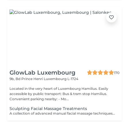
GlowLab Luxembourg
170
9b, Bd Prince Henri
Luxembourg L-1724
Located in the very heart of Luxembourg Hamilius. Easily
accessible by public transport: Bus & tram stop Hamilius.
Convenient parking nearby: - Mo...
Sculpting Facial Massage Treatments
A collection of advanced manual facial massage techniques designed to sculpt facial contours, stimulate circulation, and enhance natural lifting effects. These treatments work deeply on facial muscles to release tension, improve lymphatic drainage, and restore a more defined, refreshed appearance while promoting overall skin health and relaxation. Ideal for those seeking natural lifting, facial contouring, and visible skin revitalization without invasive procedures. For optimal results, a course of 5-10 treatments is recommended, performed 12 times per week, followed by regular maintenance. TREATMENT OPTIONS: - Sculpting Face Massage - a 60-minute manual lifting massage focused on facial contouring, muscle relaxation and circulation improvement. - Sculpting Face Massage + Alginate Mask- includes 40 min of sculpting massage followed by a 20-minute alginate mask to hydrate, calm and enhance lifting results. - Extended Sculpting Face Massage + Alginate Mask- includes 60 min of intensive sculpting facial massage combined with a soothing alginate mask for enhanced lifting, contouring and deep relaxation. AVAILABLE ENHANCEMENTS: - Sculpting Facial Massage + Carboxytherapy- a synergistic treatment combining sculpting massage techniques with oxygenating carboxytherapy to enhance circulation, lymphatic drainage, and skin vitality. This combination delivers a natural lifting effect, improves skin tone, and leaves the skin refreshed, plump, and visibly revitalised. BENEFITS: - Improved facial contour and definition - Reduced puffiness and fluid retention - Enhanced circulation and oxygenation - Natural lifting effect - Relaxation of facial muscle tension - Improved skin tone and radiance INDICATIONS: - Loss of facial contour - Puffiness and fluid retention - Muscle tension in the face - Dull or tired-looking skin - Early signs of aging - Desire for natural lifting effect CONTRAINDICATIONS: - Active skin infections or inflammation - Open wounds or damaged skin - Severe skin conditions - Recent invasive procedures (relative) - Acute dental or jaw conditions (for buccal massage) AFTERCARE & RECOMMENDATIONS: - Maintain hydration - Avoid intense facial treatments on the same day - Follow a regular treatment course for best results - Combine with professional skincare for enhanced effect Natural lifting, sculpted contours, and a refreshed, radiant appearance achieved through expert manual techniques.