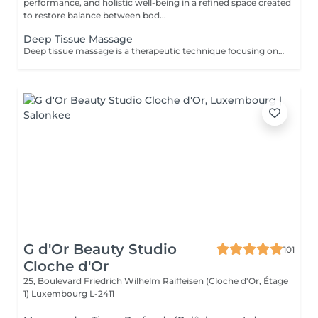
performance, and holistic well-being in a refined space created
to restore balance between bod...
Deep Tissue Massage
Deep tissue massage is a therapeutic technique focusing on the deeper layers of muscle and connective tissue, using slow, firm strokes and direct pressure to relieve chronic tension and stubborn "knots". It is highly targeted, aiming to break down adhesions (rigid tissue) and improve mobility, rather than for general relaxation Key Aspects of Deep Tissue Massage: Techniques: Therapists use fingers, thumbs, knuckles, and elbows for deep pressure. Targeted Areas: Commonly focuses on chronic pain areas such as the neck, low back, and shoulders .Benefits: Reduces chronic pain, reduces inflammation, helps with posture, and breaks up scar tissue. Difference from Swedish: Unlike this beginner's guide to deep tissue massage, it is more intense and focused on deep layers. What to expect: It is common to feel slightly tender afterward;learn what to expect during your first deep tissue session.
G d'Or Beauty Studio
101
Cloche d'Or
25, Boulevard Friedrich Wilhelm Raiffeisen (Cloche d'Or, Étage
1)
Luxembourg L-2411