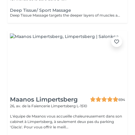
Deep Tissue/ Sport Massage
Deep Tissue Massage targets the deeper layers of muscles and connective tissue to relieve chronic tension, reduce pain, improve mobility, and support muscle recovery.
Maanos Limpertsberg
694
26, av. de la Faïencerie
Limpertsberg L-1510
L'équipe de Maanos vous accueille chaleureusement dans son
cabinet à Limpertsberg, à seulement deux pas du parking
'Glacis'. Pour vous offrir le meill...