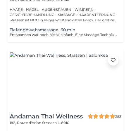
HAARE - NÄGEL - AUGENBRAUEN - WIMPERN -
GESICHTSBEHANDLUNG - MASSAGE - HAARENTFERNUNG
Strassen ist NUU in seiner vollständigsten Form. Der größte
Sal...
Tiefengewebsmassage, 60 min
Entspannen war noch nie so einfach! Eine Massage-Technik, die hauptsächlich zur Behandlung von muskuloskelettalen Problemen wie Verstauchungen und Sportverletzungen verwendet wird. Sie besteht darin, anhaltenden Druck mit langsamen, tiefen Streichbewegungen auf die inneren Schichten Ihrer Muskeln und Bindegewebe auszuüben. Dadurch wird Narbengewebe, das nach einer Verletzung entsteht, aufgebrochen und die Spannung in Muskeln und Gewebe reduziert. Vorteile einer Tiefengewebsmassage: - verbessert das Immunsystem des Körpers - hilft bei der Behandlung von Muskelschmerzen - verbessert Steifheit Wie wird eine Tiefengewebsmassage durchgeführt? - Kopf und Nacken werden massiert - Schultern und Rücken werden massiert - Hände und Arme werden massiert - Füße und Beine werden massiert - Bauch wird massiert Altersbeschränkungen: Es gibt keine Altersbeschränkungen für dieses Verfahren. Empfehlungen nach dem Verfahren: Treiben Sie 2-3 Stunden nach dem Eingriff keinen Sport und machen Sie keine scharfen Bewegungen. Häufigkeit: 1-2 Mal pro Woche, insgesamt 10 Mal. Wiederholen Sie dies alle 3-6 Monate.
Andaman Thai Wellness
253
182, Route d'Arlon
Strassen L-8010