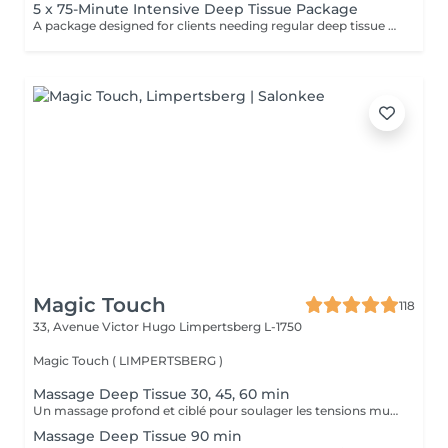
5 x 75-Minute Intensive Deep Tissue Package
A package designed for clients needing regular deep tissue work and focused muscle recovery. These extended 75-minute sessions allow more time to address multiple areas of tension, tightness, and physical strain using firm pressure and trigger point techniques. Ideal for chronic tension, stress-related tightness, muscle fatigue, sports recovery, and overall body maintenance. Pressure and focus areas can be adjusted according to your individual needs.
Magic Touch
118
33, Avenue Victor Hugo
Limpertsberg L-1750
Magic Touch ( LIMPERTSBERG )
Massage Deep Tissue 30, 45, 60 min
Un massage profond et ciblé pour soulager les tensions musculaires chroniques, améliorer la mobilité et favoriser la récupération.
Massage Deep Tissue 90 min