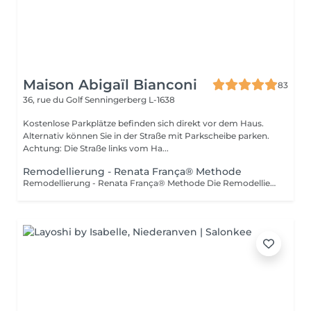
Maison Abigaïl Bianconi
83
36, rue du Golf
Senningerberg L-1638
Kostenlose Parkplätze befinden sich direkt vor dem Haus.
Alternativ können Sie in der Straße mit Parkscheibe parken.
Achtung: Die Straße links vom Ha...
Remodellierung - Renata França® Methode
Remodellierung - Renata França® Methode Die Remodellierung nach der Renata França Methode ist eine fachkundige Körperbehandlung, die sich durch feste, schnelle und präzise Grifftechniken auszeichnet und am gesamten Körper angewendet wird, um die Silhouette tiefgehend neu zu formen. Diese Methode wirkt direkt auf das Gewebe und die Fettzellen (Adipozyten), ermöglicht eine Neupositionierung der Volumen, harmonisiert die natürlichen Körperkonturen und verbessert die Hautfestigkeit. Im Gegensatz zu einer reinen Fettreduktion zielt die Renata França Remodellierung darauf ab, die Silhouette auf kohärente und ästhetische Weise neu auszubalancieren und zu strukturieren. Die angewendeten Techniken kombinieren Knet-, Zupf- und Gleitbewegungen, fördern die Blut- und Lymphzirkulation, mobilisieren lokalisierte Fettansammlungen und verbessern die Hautqualität. Die Körperkonturen wirken definierter, die Haut glatter und die Silhouette sichtbar verfeinert. Für optimale Ergebnisse wird dringend empfohlen, mindestens eine lymphatische Drainage nach der Renata França Methode vor Beginn der Remodellierung durchzuführen. Die Drainage hilft, das Gewebe zu entstauen, die Lymphzirkulation zu aktivieren und den Körper optimal auf eine effektivere und nachhaltigere Remodellierung vorzubereiten. Diese Behandlung richtet sich an Personen, die ihre Silhouette auf natürliche, nicht-invasive und körperrespektierende Weise formen möchten und dabei von einer fachkundigen Betreuung profitieren wollen.