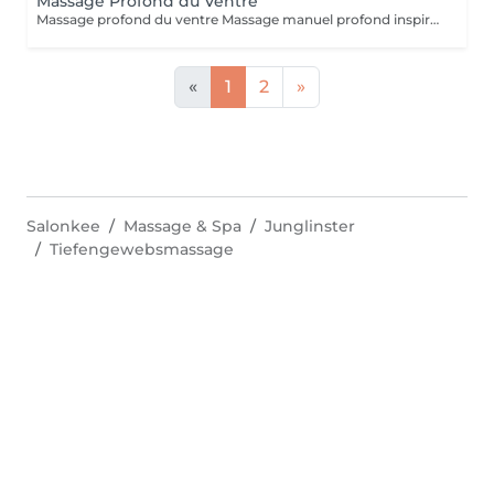
Massage Profond du Ventre
Massage profond du ventre Massage manuel profond inspiré des traditions taoïstes, agissant sur l'abdomen, centre vital du corps. Ce soin vise à libérer les tensions physiques et émotionnelles accumulées dans le ventre, relancer la circulation interne et favoriser un meilleur équilibre digestif, nerveux et énergétique. Par un travail précis et en profondeur, le massage aide à détendre les organes, apaiser le système nerveux et soutenir la vitalité globale. Il s'adresse aux personnes sujettes au stress, aux troubles digestifs, aux tensions internes ou à une sensation de charge émotionnelle. Bénéfices : Amélioration du confort digestif et réduction des ballonnements Libération des tensions abdominales et émotionnelles Apaisement du système nerveux et diminution du stress Sensation de ventre plus détendu et de corps plus léger Amélioration de la qualité du sommeil et de l'énergie globale Ce soin est un massage de libération, profond et engagé, et non un massage bien-être.
«
1
2
»
Salonkee
Massage & Spa
Junglinster
Tiefengewebsmassage