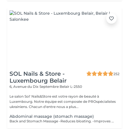
SOL Nails & Store -
252
Luxembourg Belair
6, Avenue du Dix Septembre
Belair L-2550
Le salon Sol' Nails&Store est votre rayon de beauté à
Luxembourg. Notre équipe est composée de PROspécialistes
ukrainiens. Chacun d'entre nous a plus...
Abdominal massage (stomach massage)
Back and Stomach Massage -Reduces bloating. -Improves digestion. -Relieves back tension and muscle tightness. -Calms the nervous system from the inside out. As a bonus - improves muscle tone, reduces puffiness and visually defines the waist. *Not a weight loss treatment. But your stomach will look and feel different.