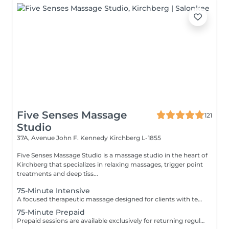
Five Senses Massage
121
Studio
37A, Avenue John F. Kennedy
Kirchberg L-1855
Five Senses Massage Studio is a massage studio in the heart of
Kirchberg that specializes in relaxing massages, trigger point
treatments and deep tiss...
75-Minute Intensive
A focused therapeutic massage designed for clients with tension in multiple areas of the body. This extended session allows enough time to work deeply and effectively on several problem zones without rushing the treatment. Using deep tissue and trigger point techniques, the massage helps release chronic muscle tension, reduce stiffness, improve mobility, and support physical recovery. Ideal for clients experiencing stress-related tension, muscular discomfort, postural tightness, or sports-related muscle fatigue. Common focus areas may include: * back and shoulders * neck and upper traps * lower back and glutes * legs and hips Recommended for clients who need more than a standard 60-minute session to properly address multiple areas of tension and restore overall body balance.
75-Minute Prepaid
Prepaid sessions are available exclusively for returning regular clients who already have an active prepaid package. New clients and clients without an active package are kindly asked to book regular massage sessions. Package options can be discussed during your appointment.