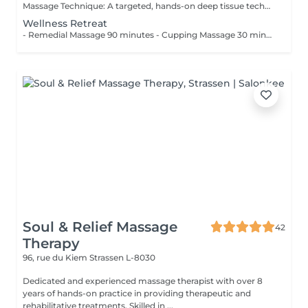
Massage Technique: A targeted, hands-on deep tissue technique designed to ease muscle tightness and soothe everyday physical tension. Recommended for those spending long hours at a desk, this approach aims to gently stretch the fascia, melt away muscle stiffness, and use comforting relaxation techniques to calm the nervous system and restore physical harmony.
Wellness Retreat
- Remedial Massage 90 minutes - Cupping Massage 30 minutes
Soul & Relief Massage
42
Therapy
96, rue du Kiem
Strassen L-8030
Dedicated and experienced massage therapist with over 8
years of hands-on practice in providing therapeutic and
rehabilitative treatments. Skilled in ...