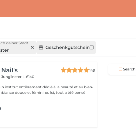
ch deiner Stadt
Geschenkgutschein
ster
Nail's
Search
149
e
Junglinster L-6140
n institut entièrement dédié à la beauté et au bien-
mbiance douce et féminine. Ici, tout a été pensé
..
s