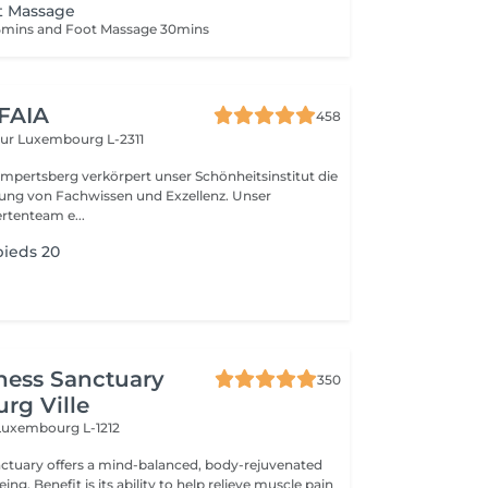
t Massage
5mins and Foot Massage 30mins
 FAIA
458
eur
Luxembourg L-2311
mpertsberg verkörpert unser Schönheitsinstitut die
ng von Fachwissen und Exzellenz. Unser
rtenteam e...
pieds 20
ness Sanctuary
350
rg Ville
Luxembourg L-1212
nctuary offers a mind-balanced, body-rejuvenated
elieve muscle pain