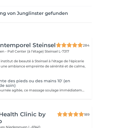
ng von Junglinster gefunden
'Intemporel Steinsel
284
en - Pall Center (à l’étage)
Steinsel L-7317
nstitut de beauté à Steinsel à l'étage de l'épicerie
s une ambiance empreinte de sérénité et de calme,
te des pieds ou des mains 10' (en
e soin)
Idéal après une journée agitée, ce massage soulage immédiatement vos pieds. Pourquoi ne pas profiter d'un massage des pieds pendant votre pose masque? Uniquement en complément d'un soin du visage.
Health Clinic by
189
o
èves
Niederanven L-6940