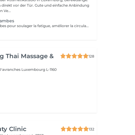
 direkt vor der Tür. Gute und einfache Anbindung
n Ve...
jambes
Massage des jambes pour soulager la fatigue, améliorer la circulation sanguine et réduire les tensions. Idéal en cas de jambes lourdes, fatigue ou station debout prolongée.
g Thai Massage &
128
 D'avranches
Luxembourg L-1160
ty Clinic
132