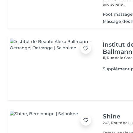
and sorene...
Foot massage
Massage des 
Institut 
Ballmann
11, Rue de la Gar
Supplément p
Shine
202, Route de 
Entdecken Sie u