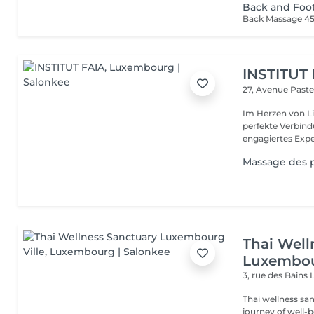
Back and Foo
Back Massage 4
INSTITUT
27, Avenue Past
Im Herzen von Li
perfekte Verbindu
engagiertes Expe
Massage des 
Thai Well
Luxembou
3, rue des Bains
Thai wellness sa
journey of well-being. Benefit is its ability to help r