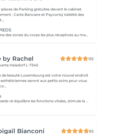
 places de Parking gratuites devant le cabinet.
 : Carte Bancaire et Payconiq Validité des
...
PIEDS
Les pieds sont l'une des zones du corps les plus réceptives au massage. Sous la pression des mains du thérapeute le massage des pieds permet de soulager vos maux, des pieds à la tête. Réceptifs et sensibles au toucher, vos pieds ressentent profondément les bienfaits apaisants d'un massage. Pour une détente entière du corps, une sensation de légèreté et une relaxation profonde, lâchez prise et laissez le professionnel agir sur vos pieds. Grâce aux pressions et massages, retrouvez votre équilibre profond, évacuez les tensions et évacuez le stress accumulé. Agissant aussi sur vos hormones, le massage des pieds ne soulage pas seulement votre corps, mais aussi votre esprit.
e by Rachel
135
 verte
Heisdorf L-7340
on de beauté Luxembourg est votre nouvel endroit
 esthéticiennes seront aux petits soins pour vous
ter: déco...
s
Le massage des pieds ré-équilibre les fonctions vitales, stimule la circulation sanguine ainsi que le drainage lymphatique. Vos muscles se détendent, les systèmes nerveux sont stimulés.. succombez, profitez d'un moment de détente et de relaxation unique.
igaïl Bianconi
83