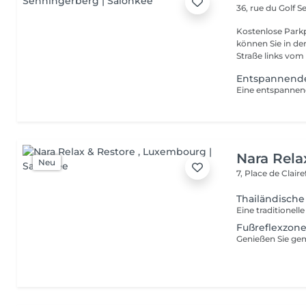
36, rue du Golf
S
Kostenlose Parkp
können Sie in der St
Straße links vom 
Entspannend
Nara Rela
Neu
7, Place de Clair
Thailändisch
Fußreflexzon