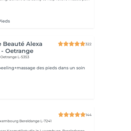
Pieds
de Beauté Alexa
322
 - Oetrange
e
Oetrange L-5353
eeling+massage des pieds dans un soin
144
Luxembourg
Bereldange L-7241
nser Kosmetikstudio in Luxemburg, Bereledange.