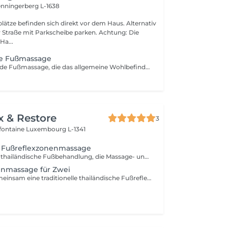
enningerberg L-1638
lätze befinden sich direkt vor dem Haus. Alternativ
raße mit Parkscheibe parken. Achtung: Die
Ha...
e Fußmassage
Eine entspannende Fußmassage, die das allgemeine Wohlbefinden und ein Gefühl von Leichtigkeit fördert. Ideal als Ergänzung zu einer Rücken- oder Ganzkörpermassage.
x & Restore
3
efontaine
Luxembourg L-1341
e Fußreflexzonenmassage
Eine traditionelle thailändische Fußbehandlung, die Massage- und Drucktechniken an Füßen und Unterschenkeln kombiniert. Diese entspannende Anwendung hilft, müde Füße zu entlasten, die Durchblutung anzuregen, Stress abzubauen und ein angenehmes Gefühl von Ausgeglichenheit und Wohlbefinden zu fördern.
enmassage für Zwei
Genießen Sie gemeinsam eine traditionelle thailändische Fußreflexzonenmassage. Durch gezielte Drucktechniken an Füßen und Unterschenkeln hilft diese entspannende Behandlung dabei, müde Füße zu entlasten, die Durchblutung anzuregen und ein angenehmes Gefühl von Ausgeglichenheit und Wohlbefinden zu fördern.