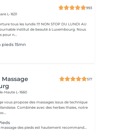
993
are L-1631
ture tous les lundis !!!! NON STOP DU LUNDI AU
pour n...
a pieds 15mn
i Massage
517
urg
lle-Haute L-1660
ge vous propose des massages issus de technique
aïlandaise. Combinée avec des herbes thaïes, notre
o...
Pieds
- 60 minutes - Le massage des pieds est hautement recommandé pour ceux qui ont les pieds et les jambes fatiguées. Soulage le stress et stimule la circulation du corps, des maux tels que la fatigue, les niveaux de basse énergie, les pointes de douleurs peuvent être aussi soulagés par des points de pressions.