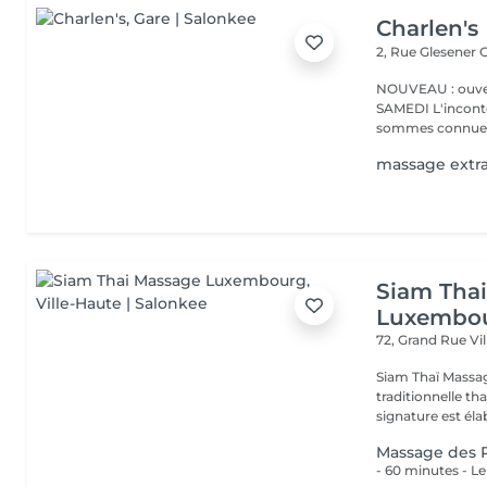
Charlen's
2, Rue Glesener
G
NOUVEAU : ouver
SAMEDI L'incontournable institut de beauté à Luxembourg. Nous
sommes connues 
massage extr
Siam Tha
Luxembo
72, Grand Rue
Vi
Siam Thaï Massa
traditionnelle th
signature est élab
Massage des 