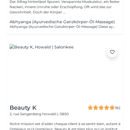
Der Alltag hinterlässt Spuren: Verspannte Muskulatur, ein fester
Nacken, innere Unruhe oder Erschöpfung. Oft wird das zur
Gewohnheit. Doch der Körper ...
Abhyanga (Ayurvedische Ganzkörper-Öl-Massage)
Abhyanga (Ayurvedische Ganzkörper-Öl-Massage) Diese ayurvedische Ganzkörper-Öl-Massage schenkt Ruhe, Ausgleich und innere Harmonie. Mit warmem ayurvedischem Öl wird der gesamte Körper sanft umhüllt und massiert. Die Behandlung harmonisiert die Körperenergien, beruhigt das Nervensystem, stärkt das Immunsystem, regt den Lymphfluss an und pflegt Haut sowie Gewebe. Energie, Vitalität und Wohlbefinden kehren zurück.
Beauty K
182
2, rue Sangenberg
Howald L-5850
Notre mission est d'aider chaque client à se sentir bien, autant à
l'intérieur qu'à l'extérieur. Beauty K est bien plus qu'un institut