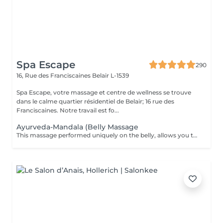
Spa Escape
290
16, Rue des Franciscaines
Belair L-1539
Spa Escape, votre massage et centre de wellness se trouve
dans le calme quartier résidentiel de Belair; 16 rue des
Franciscaines. Notre travail est fo...
Ayurveda-Mandala (Belly Massage
This massage performed uniquely on the belly, allows you to eliminate the stress and stagnant emotions that one tends to hold onto. It promotes a deep sense of letting go and permits a healthy energy circulation and enhances a comfortable digestion.