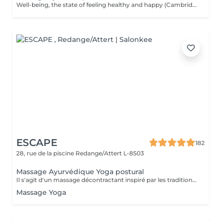
Well-being, the state of feeling healthy and happy (Cambridge dictionary) is exactly what you get during the massage. Your body and mind are in agreement. Find a moment of listening, relaxation and the opportunity to refocus and rejuvenate. The massage provokes the release of happiness hormones. The Ayurveda massage finds its roots in India and invites the body to heal itself and create balance between body, mind and spirit, all by getting massaged with hot organic oil. While the oil enters the body with smooth massage techniques, it helps the body to detoxify and release properly. In Ayurveda the science of life a person's health is based on their dosha = a balance of the five elements of the world known as fire, water, earth, space and air. The three doshas: VATA (air & space); PITTA (fire & water); KAPHA ( earth & water). Each person has one dominant dosha based on physical, emotional, mental, and behavioral characteristics. The focus is to bring the energy centers (chakras) in balance by encouraging the elimination of toxins and making the energy in our body flow.
ESCAPE
182
28, rue de la piscine
Redange/Attert L-8503
Massage Ayurvédique Yoga postural
Il s'agit d'un massage décontractant inspiré par les traditions indiennes d'Ayurvéda et de Yoga. Cette technique qui permet de redonner de l'élasticité à la colonne vertébrale, utilise des mouvements, des flexions et des torsions qui sont parfaitement harmonisées entre elles, ce qui va permettre au corps de s'étirer et de s'échauffer. La technique peut se réaliser avec les mains et avec les pieds, en fonction du cas. BÉNÉFICES DU MASSAGE AYURDÉVIQUE YOGA POSTURAL Connexion avec une respiration consciente Promeut la flexibilité des muscles et la mobilité des articulations Aide à améliorer la posture en contribuant au bien-être et à l'équilibre du corps.
Massage Yoga