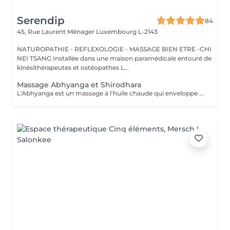
Serendip
84
45, Rue Laurent Ménager
Luxembourg L-2143
NATUROPATHIE - REFLEXOLOGIE - MASSAGE BIEN ETRE -CHI
NEI TSANG Installée dans une maison paramédicale entouré de
kinésithérapeutes et ostéopathes L...
Massage Abhyanga et Shirodhara
L'Abhyanga est un massage à l'huile chaude qui enveloppe tout le corps. Au fil des gestes lents et continus, le corps se relâche, la respiration s'apaise, l'énergie circule à nouveau. C'est un moment où tout se dépose, où le système nerveux se calme et où l'on retrouve une sensation d'unité. Le Shirodhara prolonge ce voyage intérieur. Un filet d'huile chaude coule doucement sur le front, comme une invitation à lâcher le mental. Les pensées se posent, le stress se dissout, un calme profond s'installe, presque méditatif. Ensemble, Abhyanga et Shirodhara créent un soin de 2 h où le corps se détend, le corps se relâche et l'esprit retrouve de la clarté. Une expérience douce, rééquilibrante et profondément régénérante. Prévoir une serviette, tissus pour le retour, veillez a ne pas s'alimenter juste avant, Idéalement c'est un soin qui se pratique le soir