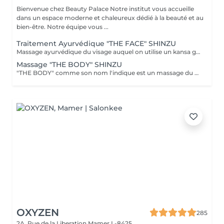
Bienvenue chez Beauty Palace Notre institut vous accueille
dans un espace moderne et chaleureux dédié à la beauté et au
bien-être. Notre équipe vous ...
Traitement Ayurvédique "THE FACE" SHINZU
Massage ayurvédique du visage auquel on utilise un kansa guérisseur de L'Inde. Celui-ci permet de rééquilibrer les énergies au corps, agit sur des points d'acupression pour améliorer la circulation, détendre les muscles, drainer, anti-stresse et raffermir l'ovale du visage. Résultats: *Détente *Peau lumineuse *Amélioration du tonus musculaire *Diminution des tensions faciales *Améliore les maux de tête *Anti-stress *Draine
Massage "THE BODY" SHINZU
"THE BODY" comme son nom l'indique est un massage du corps complet. (Cuir chevelu compris) Pratiqué à l'aide de KANSAS rugueux (métal guérisseur de l'inde) Voici ce que ce massage vous apportera: *Une meilleur oxygénation et circulation du sang *Il réactivera vos capacités, concentration et clarté mentale *Il améliorera vos défenses immunitaires *Il détoxifiera votre corps (drainage) *Il aidera à la régulation du sommeil *Il soulagera les tensions de la vie quotidienne *Il rééquilibrera vos énergies
OXYZEN
285
2A, Rue de la Liberation
Mamer L-8425