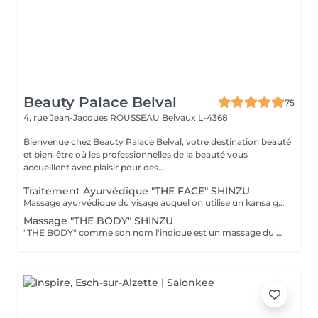
Beauty Palace Belval
75
4, rue Jean-Jacques ROUSSEAU
Belvaux L-4368
Bienvenue chez Beauty Palace Belval, votre destination beauté
et bien-être où les professionnelles de la beauté vous
accueillent avec plaisir pour des...
Traitement Ayurvédique "THE FACE" SHINZU
Massage ayurvédique du visage auquel on utilise un kansa guérisseur de L'Inde. Celui-ci permet de rééquilibrer les énergies au corps, agit sur des points d'acupression pour améliorer la circulation, détendre les muscles, drainer, anti-stresse et raffermir l'ovale du visage. Résultats: *Détente *Peau lumineuse *Amélioration du tonus musculaire *Diminution des tensions faciales *Améliore les maux de tête *Anti-stress *Draine
Massage "THE BODY" SHINZU
"THE BODY" comme son nom l'indique est un massage du corps complet. (Cuir chevelu compris) Pratiqué à l'aide de KANSAS rugueux (métal guérisseur de l'inde) Voici ce que ce massage vous apportera: *Une meilleur oxygénation et circulation du sang *Il réactivera vos capacités, concentration et clarté mentale *Il améliorera vos défenses immunitaires *Il détoxifiera votre corps (drainage) *Il aidera à la régulation du sommeil *Il soulagera les tensions de la vie quotidienne *Il rééquilibrera vos énergies