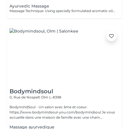
Ayurvedic Massage
Massage Technique: Using specially formulated aromatic oils, movement long stroke and massage pressure Soft to Medium. Ayurvedic massage is a light, gentle full body massage without applying pressure, but with much sweeping and stroking, which is typically done with the help of nourishing botanical oils.
Bodymindsoul
0, Rue de Nospelt
Olm L-8398
BodymindSoul - Un salon avec âme et coeur.
https://www.bodymindsoul-you.com/bodymindsoul Je vous
accueille dans une maison de famille avec une cham...
Massage ayurvedique