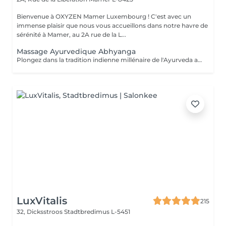
Bienvenue à OXYZEN Mamer Luxembourg ! C'est avec un
immense plaisir que nous vous accueillons dans notre havre de
sérénité à Mamer, au 2A rue de la L...
Massage Ayurvedique Abhyanga
Plongez dans la tradition indienne millénaire de l'Ayurveda avec notre massage Abhyanga. Ce rituel ancestral, vieux de plus de 5000 ans, combine des gestes doux, des pressions ciblées et des étirements pour vous offrir une expérience de lâcher-prise absolu. "Abhyanga" signifie littéralement "massage à l'huile de tout le corps", et c'est précisément ce que vous recevrez. Chacun de nos mouvements est minutieusement exécuté pour créer une harmonie parfaite entre votre corps et votre esprit, vous permettant de vous détendre profondément et d'oublier le temps qui passe. Nous vous invitons également à découvrir nos offres de cartes FORFAITS, conçues pour prolonger ces moments de bien-être et vous offrir des avantages exclusifs. Pour plus d'informations, visitez notre page Forfaits. Ce massage est aussi une idée cadeau idéale pour surprendre et faire plaisir. Pour en savoir plus, cliquez ici : https://www.oxyzen.lu Veuillez noter que ce massage est déconseillé aux femmes enceintes. Avertissement : Nos soins sont dédiés au bien-être et à la relaxation. Ils ne remplacent pas un suivi médical et ne relèvent pas de la kinésithérapie.
LuxVitalis
215
32, Dicksstroos
Stadtbredimus L-5451