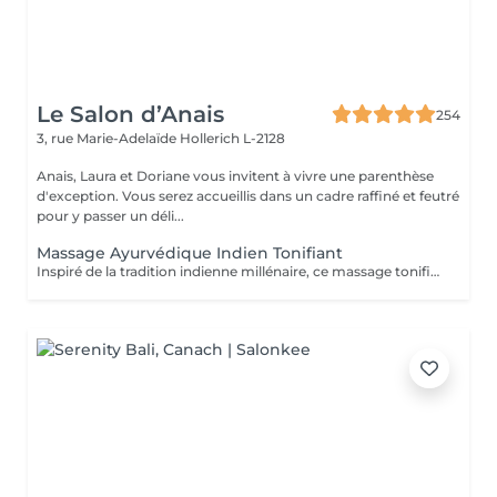
Le Salon d’Anais
254
3, rue Marie-Adelaïde
Hollerich L-2128
Anais, Laura et Doriane vous invitent à vivre une parenthèse
d'exception. Vous serez accueillis dans un cadre raffiné et feutré
pour y passer un déli...
Massage Ayurvédique Indien Tonifiant
Inspiré de la tradition indienne millénaire, ce massage tonifiant à l'huile chaude propose une alternance des rythmes variés. Profitez des fragrances de vanille et cardamome de ce soin qui soulage vos muscles, facilite le sommeil profond et laisse la peau soyeuse.