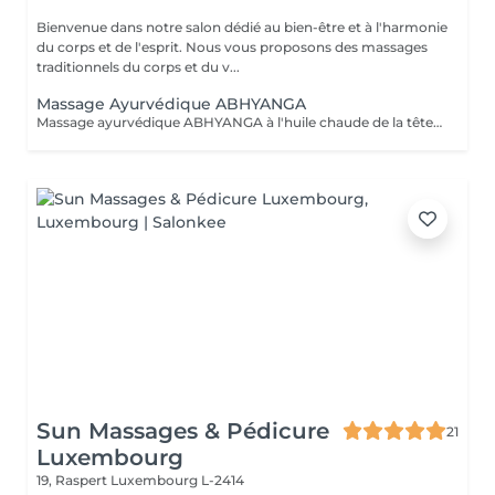
Bienvenue dans notre salon dédié au bien-être et à l'harmonie
du corps et de l'esprit. Nous vous proposons des massages
traditionnels du corps et du v...
Massage Ayurvédique ABHYANGA
Massage ayurvédique ABHYANGA à l'huile chaude de la tête aux pieds C'est un massage enveloppant et relaxant aux huiles végétales chaudes et des huiles essentielles, soigneusement sélectionnées en fonction des bienfaits recherchés et pour équilibrer votre Dosha (Vata, Kapha ou Pitta). De manière générale, ce massage permet de détoxifier, revitaliser et de lutter contre le stress et le vieillissement. Lors de la séance la praticienne utilise différentes huiles précieuses auyurvediques Des huiles ayurvédique capillaires Huile Keranya Potion capillaire puissante à base de graines du Cumin Noir pour les forces des cheveux Huile Ambhring Revitaliseur aux herbes Amla et Bhringraj (pour les cheveux mous, sans vie, matures et grisonnants) Huile Nectar Rukshadi pour les cheveux secs et au cuir chevelu squameux Elixir capillaire Saromyas avec l'extrait de Lotus sacré pour les cheveux terne, sans éclat et rêches Les huiles ayurvédiques précieuses pour le visage Huile Bharanyu revitalisante au curcuma, de la racine apaisante de Manjistha, de fruit Amla et de la cannelle. Huile Saine Paraania purifiante et éclaircissante de l'arbre quinquina d'Inde avec les huiles essentielles de Gardénia, de Jasmin et de Néroli. Ces huiles sont reparties en grande quantité sur l'ensemble du corps. Du cuir chevelu aux orteils, chaque zone du corps est massée pour le libérer de toutes ses tensions. Selon l'esprit d'Abyhanga, les énergies négatives glissent sur le corps bien huilé et ne peuvent pas s'accrocher.
Sun Massages & Pédicure
21
Luxembourg
19, Raspert
Luxembourg L-2414