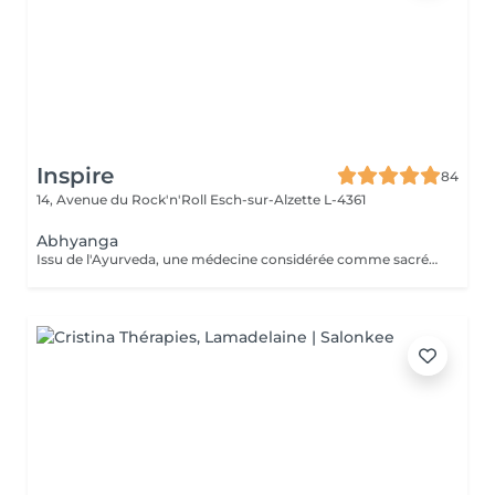
Inspire
84
14, Avenue du Rock'n'Roll
Esch-sur-Alzette L-4361
Abhyanga
Issu de l'Ayurveda, une médecine considérée comme sacrée en Inde, le massage Abhyanga, pratiqué à l'huile de sésame Bio, agit sur l'énergie vitale. Il permet de réharmoniser et revitaliser le corps tout en apaisant l'esprit. Un excellent moyen pour retrouveréquilibre et sérénité.