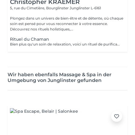
Christopher KRAEMER
5, rue du Cimetière, Bourglinster
Junglinster L-6161
Plongez dans un univers de bien-être et de détente, où chaque
soin est pensé pour vous reconnecter à votre essence.
Découvrez nos rituels holistiques,...
Rituel du Chaman
Bien plus qu'un soin de relaxation, voici un rituel de purification incroyable. Tous les bienfaits du HeadSpa, de la naturopathie, de la sophrologie et des soins énergétiques, sont réunis dans ce rituel d'exception pour remise à zéro. Nous travaillons toutes les couches du corps humain. Physique, vibratoires, énergétiques etc Ne comprend pas le séchage des cheveux.
Wir haben ebenfalls Massage & Spa in der
Umgebung von Junglinster gefunden