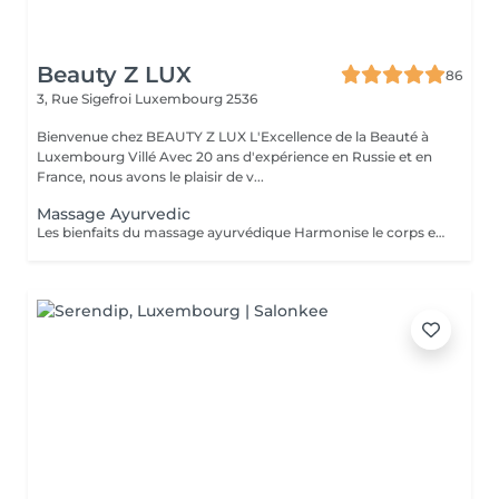
Beauty Z LUX
86
3, Rue Sigefroi
Luxembourg 2536
Bienvenue chez BEAUTY Z LUX L'Excellence de la Beauté à
Luxembourg Villé Avec 20 ans d'expérience en Russie et en
France, nous avons le plaisir de v...
Massage Ayurvedic
Les bienfaits du massage ayurvédique Harmonise le corps et l'esprit grâce à une approche holistique. Détend profondément, réduit le stress et apaise le mental. Améliore la circulation sanguine et lymphatique. Nourrit la peau grâce aux huiles chaudes et naturelles. Soulage les tensions musculaires et favorise un meilleur sommeil. Résultat : une sensation de bien-être global, d'équilibre et d'énergie retrouvée.