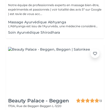
Notre équipe de professionnels experts en massage bien-être,
expérimentés et passionnés ( voir totalité des avis 5* sur Google
) est ravie de vous acc...
Massage Ayurvédique Abhyanga
L'Abhyanga est issu de l'Ayurvéda, une médecine considérée comme sacrée en Inde depuis plus de 4000 ans. Il s'appuie sur les sept centres énergétiques du corps que le praticien va rééquilibrer en stimulant les trajets de l'énergie afin de permettre à celle-ci de circuler librement dans tout le corps. Usage d'huiles ayurvédiques chaudes, pressions, frictions, étirements dans un rythme modéré, en alternant des manuvres lentes et plus rapides. Résultat, le bien-être physique et émotionnel sont retrouvés. Pour tous, en particulier les personnes nerveuses souffrant de stress, de fatigue et ayant du mal à gérer leurs émotions. Le massage Abhyanga fait également des merveilles sur : la concentration, le sommeil, la digestion, la dépression. Sur le plan physiologique, il permet de favoriser la circulation sanguine, la respiration, l'assouplissement des articulations et le relâchement musculaire.
Soin Ayurvédique Shirodhara
Beauty Palace - Beggen
13
170A, Rue de Beggen
Beggen L-1220