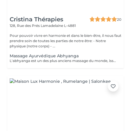
Cristina Thérapies
20
128, Rue des Prés
Lamadelaine L-4881
Pour pouvoir vivre en harmonie et dans le bien-être, il nous faut
prendre soin de toutes les parties de notre être: - Notre
physique (notre corps) - ...
Massage Ayurvédique Abhyanga
L'abhyanga est un des plus anciens massage du monde, issus d'une sagesse indienne de plus de 5000 ans et de sa médecine, l'Ayurveda. Douceur, pressions ciblées et étirements vous invitent au lâcher prise totale. Le massage abhyanga signifie littéralement, massage à l'huile de tout le corps (y compris le cuir chevelu et le visage). C'est nourrissant, cela apaise vos doshas, donne de l'énergie, de l'endurance, du plaisir et du sommeil. La malaxation de la peau augmente sa longévité et nourrit toutes les parties du corps. Augmente la circulation en particulier nerveuse. Le patient est recouvert d'un drap qui sert à découvrir au fur et à mesure les parties à masser. Chaque massage est individualisé selon la prédominance des "doshas" et des déséquilibres du client. Après un massage ayurvédique, on ressent généralement une profonde sensation de détente et de légèreté, accompagnée d'un bien-être global tant physique que mental, grâce à la libération des tensions musculaires, la stimulation de la circulation et l'harmonisation des énergies. Le massage ayurvédique se pratique avec de l'huile, sauf exceptions liées à vos besoins spécifiques, il n'est donc pas nécessaire de porter une tenue particulière. Cependant, il faut prévoir simplement des sous-vêtements confortables et que vous ne craignez pas de tacher avec de l'huile. Prestation proposée uniquement aux dames. Réservation par téléphone au 00352 691 730 824. Paiement sur place en espèces.