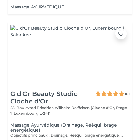
Massage AYURVEDIQUE
G d'Or Beauty Studio
101
Cloche d'Or
25, Boulevard Friedrich Wilhelm Raiffeisen (Cloche d'Or, Étage
1)
Luxembourg L-2411
Massage Ayurvédique (Drainage, Rééquilibrage
énergétique)
Objectifs principaux : Drainage, Rééquilibrage énergétique. Massage du corps entier inspiré des traditions indiennes ancestrales, où les manuvres sont à la fois enveloppantes, profondes et rythmées, alternant pressions, lissages et mouvements circulaires. Chaque geste suit une chorégraphie précise visant à stimuler les points énergétiques et à accompagner le corps dans un mouvement naturel de rééquilibrage. Ce rituel harmonieux soutient la circulation sanguine et lymphatique, favorise le drainage naturel de l'organisme et aide à éliminer les toxines accumulées. Par son rythme fluide et structuré, il dynamise les tissus, relance l'énergie vitale (prana) et contribue à délier les zones de stagnation. Le corps retrouve légèreté et vitalité, tandis qu'une sensation d'ancrage et d'harmonie intérieure s'installe durablement. Fréquence recommandée : Ponctuellement, ou toutes les 2 à 3 semaines dans le cadre d'un entretien régulier.