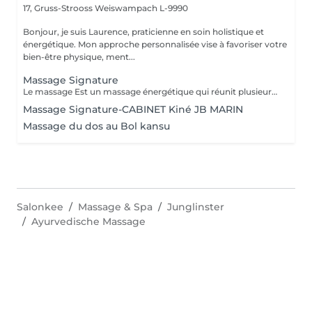
17, Gruss-Strooss
Weiswampach L-9990
Bonjour, je suis Laurence, praticienne en soin holistique et
énergétique. Mon approche personnalisée vise à favoriser votre
bien-être physique, ment...
Massage Signature
Le massage Est un massage énergétique qui réunit plusieurs techniques de massages du monde (Tuina, Lomi-lomi, Californien, Suédois et Ayurvédique), l'aromathérapie et l'énergie du magnétisme qui réveille les processus naturels d'autoguérison du corps en déchargeant les mémoires émotionnelles encombrantes et les toxines. Véritable invitation à la reconnexion à soi, c'est une psychothérapie pour le corps qui permet de laisser s'opérer tout un développement réparateur et initiateur, ouvrant la mémoire du corps, qui nettoie peu à peu les anciens traumas et laisse l'énergie de vie circuler librement permettant un véritable bien-être et apportant un lâcher prise physique et mental de manière impressionnante. Ce massage profondément relaxant peut aider à soulager le stress, l'anxiété, les tensions musculaires, les douleurs chroniques et à améliorer la circulation sanguine et lymphatique. Il est également utile pour stimuler le système immunitaire et renforcer le corps. Il peut également être bénéfique pour les personnes souffrant de problèmes de sommeil et de troubles digestifs. Ce massage est pratiqué sur l'ensemble du corps avec un mélange d'huiles végétales et d'huiles essentielles Ne pas s'exposer au soleil ou aux UV pendant au moins 6h après ce massage. La durée de la prestations inclus le temps d'installation
Massage Signature-CABINET Kiné JB MARIN
Massage du dos au Bol kansu
Salonkee
Massage & Spa
Junglinster
Ayurvedische Massage