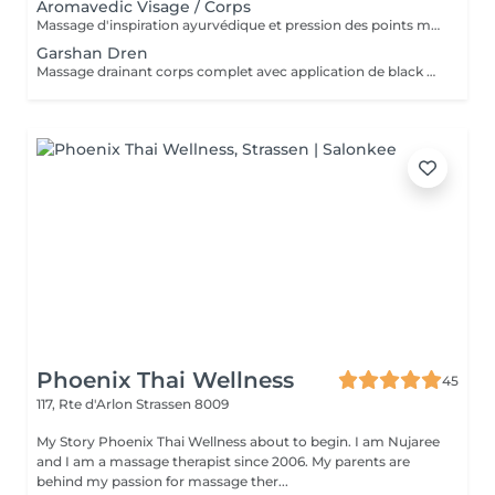
Aromavedic Visage / Corps
Massage d'inspiration ayurvédique et pression des points marmas selon votre dosha (vata, pitta, kapha), tant avec les couleurs que les parfums et le choix des huiles. Corps, mini soin visage et cuir chevelu. Une tisane vous sera servie après le soin.
Garshan Dren
Massage drainant corps complet avec application de black mud détox. Idéal pour les tempéraments kapha et les personnes ayant de la rétention de liquides ou de la cellulite liée à cela. Effet jambes légères garanti, soin très relaxant. Une boisson Tisama Lakshmi dren vous sera servie après le soin.
Phoenix Thai Wellness
45
117, Rte d'Arlon
Strassen 8009
My Story Phoenix Thai Wellness about to begin. I am Nujaree
and I am a massage therapist since 2006. My parents are
behind my passion for massage ther...