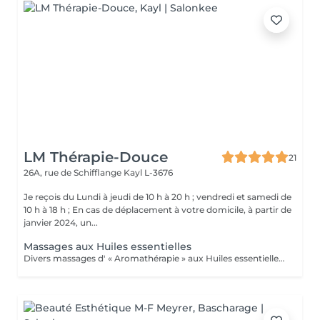
LM Thérapie-Douce
21
26A, rue de Schifflange
Kayl L-3676
Je reçois du Lundi à jeudi de 10 h à 20 h ; vendredi et samedi de
10 h à 18 h ; En cas de déplacement à votre domicile, à partir de
janvier 2024, un...
Massages aux Huiles essentielles
Divers massages d' « Aromathérapie » aux Huiles essentielles (pour le corps) Ces massages apportent un soulagement immédiat à la tension musculaire, améliorent la circulation sanguine et lymphatique, augmente ses défenses Immunitaires. .Massage détente relax, "Plaisir" .Massage relaxation "Cocoon" .Massage amincissement drainage "Détox" .Massage pour les "douleurs articulaires" (dos-épaules-genoux) .Massage "Réflexe" : soulage courbatures, tendinites et autres douleurs articulaires et musculaires. Conseillé pour les sportifs ! .Massage "Tonic" pour la fatigue nerveuse, l'épuisement, le surmenage, le stress, la déprime, Besoin de Peps, et d'énergie, baisse de libido (tonique générale) ; Système immunitaire affaibli, rhume, antivirale, bronchite, nez bouché, sinusite, Arthrose, hyperthyroidie, fatigue des glandes surrénales... Ce massage est conseillé pour les périodes hivernales !