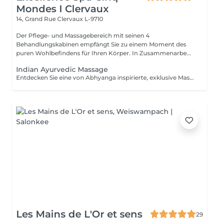
Mondes I Clervaux
14, Grand Rue
Clervaux L-9710
Der Pflege- und Massagebereich mit seinen 4
Behandlungskabinen empfängt Sie zu einem Moment des
puren Wohlbefindens für Ihren Körper. In Zusammenarbe...
Indian Ayurvedic Massage
Entdecken Sie eine von Abhyanga inspirierte, exklusive Massage, veredelt mit kostbaren Ölen aus Sesam, Moringa und Chaulmoogra. Der harmonische Wechsel aus langsamen und dynamischen, zugleich belebenden und umhüllenden Bewegungen, verbunden mit sanften Dehnungen, löst Spannungen, aktiviert die Lebensenergie und hinterlässt ein Gefühl von Leichtigkeit, Vitalität und vollkommener Balance. Die Dauer der Behandlung (60min) umfasst die Installation und die integrierte Entspannungsphase (10 Min.).
Les Mains de L'Or et sens
29