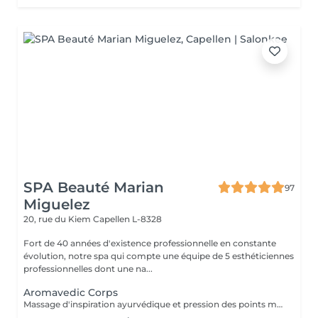
SPA Beauté Marian
97
Miguelez
20, rue du Kiem
Capellen L-8328
Fort de 40 années d'existence professionnelle en constante
évolution, notre spa qui compte une équipe de 5 esthéticiennes
professionnelles dont une na...
Aromavedic Corps
Massage d'inspiration ayurvédique et pression des points marmas selon votre dosha (vata, pitta, kapha), tant avec les couleurs que les parfums et le choix des huiles. Une tisane vous sera servie après le soin.