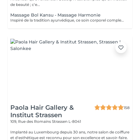
de beauté ; c'e...
Massage Bol Kansu - Massage Harmonie
Inspiré de la tradition ayurvédique, ce soin corporel complet, au rythme lent et doux, associe des manuvres enveloppantes et l'utilisation du bol Kansu. Il procure un profond sentiment de détente, apaisant le mental, réduisant le stress et revitalisant l'énergie pour harmoniser corps et esprit. Bienfaits corporels : Soulage les tensions musculaires Améliore la circulation sanguine et lymphatique Favorise l'élimination des toxines Optimise les échanges cellulaires Pour l'esprit : Détente profonde et apaisement mental Améliore la qualité du sommeil Combat l'insomnie et le stress Stimule la circulation énergétique, favorisant l'équilibre global
Paola Hair Gallery &
158
Institut Strassen
109, Rue des Romains
Strassen L-8041
Implanté au Luxembourg depuis 30 ans, notre salon de coiffure
et d'esthétique est reconnu pour son excellence et savoir-faire.