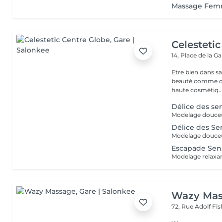
Massage Fem
Celesteti
14, Place de la G
Etre bien dans sa
beauté comme de sa 
haute cosmétiq..
Délice des se
Modelage douceur
Délice des S
Modelage douceur
Escapade Sens
Modelage relaxant
Wazy Mas
72, Rue Adolf Fi