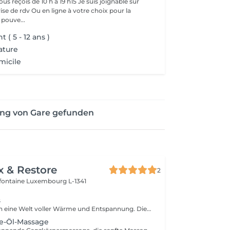
de 10 h à 19 h15 Je suis joignable sur
e à votre choix pour la
on Vous pouve...
 ( 5 - 12 ans )
ature
micile
ung von Gare gefunden
x & Restore
2
efontaine
Luxembourg L-1341
s
Tauchen Sie ein in eine Welt voller Wärme und Entspannung. Dieses luxuriöse Wellness-Ritual kombiniert eine 90-minütige Hot-Stone-Massage mit einer 30-minütigen Thailändischen Fußreflexzonenmassage. Die Behandlung hilft, tiefliegende Verspannungen zu lösen, die Durchblutung zu fördern und Körper und Geist wieder in Einklang zu bringen. Enthalten sind: Hot-Stone-Massage 90 Min. Thailändische Fußreflexzonenmassage 30 Min.
e-Öl-Massage