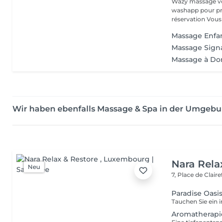
Wazy massage vous reçois 
washapp pour prise de rdv Ou en lign
réservati
Massage Enfant
Massage Sign
Massage à Do
Wir haben ebenfalls Massage & Spa in der Umgeb
Nara Rela
Neu
7, Place de Clair
Paradise Oasi
Aromatherapi