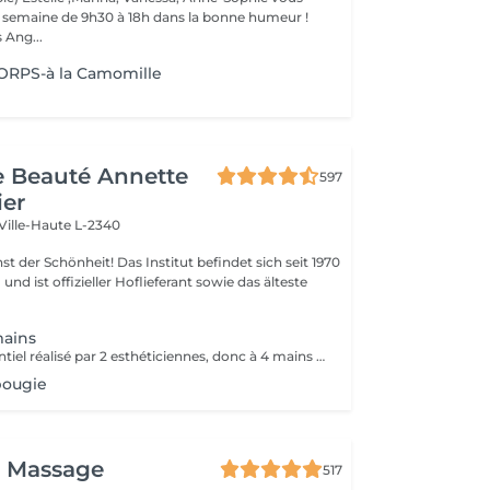
la semaine de 9h30 à 18h dans la bonne humeur !
 Ang...
RPS-à la Camomille
de Beauté Annette
597
ier
Ville-Haute L-2340
 Das Institut befindet sich seit 1970
nd ist offizieller Hoflieferant sowie das älteste
mains
Le massage essentiel réalisé par 2 esthéticiennes, donc à 4 mains est un massage du corps complet aux huiles essentielles, qui apporte une profonde relaxation. C'est une technique favorisant la circulation énergétique et qui réactive le métabolisme. C'est un massage où on retrouve le plaisir de donner et de recevoir. En fait c'est un mélange de différentes techniques : californienne, quant au rythme, la fluidité, manoeuvres enveloppantes, et suédoise, travail précis sur les différentes parties du corps.
bougie
i Massage
517