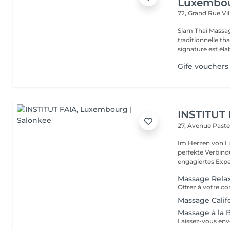
Luxembo
72, Grand Rue
Vi
Siam Thaï Massa
traditionnelle th
signature est élab
Gife vouchers
INSTITUT
27, Avenue Past
Im Herzen von Li
perfekte Verbindu
engagiertes Expe
Massage Rela
Massage Calif
Massage à la 