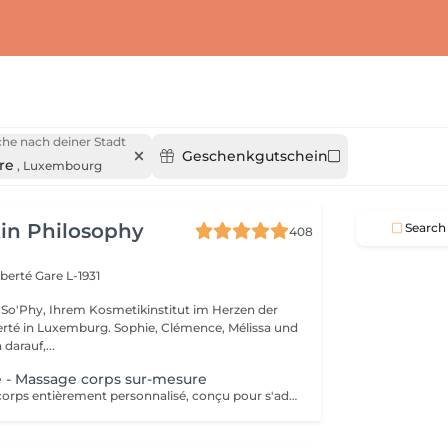
he nach deiner Stadt
Geschenkgutschein
re
,
Luxembourg
in Philosophy
Search
408
iberté
Gare L-1931
So'Phy, Ihrem Kosmetikinstitut im Herzen der
urg. Sophie, Clémence, Mélissa und
darauf,...
 - Massage corps sur-mesure
Un massage du corps entièrement personnalisé, conçu pour s'adapter à vos besoins et aux tensions ressenties. Dès votre installation sur une table chauffante, tout est pensé pour favoriser le relâchement et le confort. L'huile utilisée est choisie selon vos préférences pour accompagner ce moment de détente. Grâce à une combinaison de manuvres enveloppantes, de pressions ciblées, d'étirements et de gestes drainants, ce massage agit en profondeur pour libérer les tensions, relâcher les zones contractées et procurer une sensation de légèreté. La pression et le rythme sont ajustés tout au long du soin afin de vous offrir un équilibre entre relaxation et efficacité. Une version adaptée est également proposée pour les femmes enceintes (45 minutes), garantissant un moment de détente en toute sécurité. Un soin idéal pour relâcher les tensions du corps, apaiser l'esprit et retrouver une sensation de bien-être global.