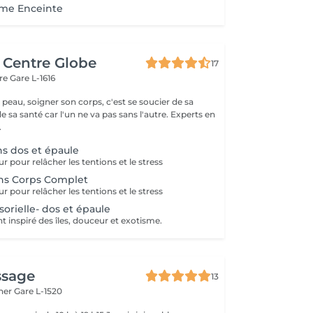
me Enceinte
c Centre Globe
17
are
Gare L-1616
 peau, soigner son corps, c'est se soucier de sa
santé car l'un ne va pas sans l'autre. Experts en
.
ns dos et épaule
 pour relâcher les tentions et le stress
ens Corps Complet
 pour relâcher les tentions et le stress
orielle- dos et épaule
 inspiré des îles, douceur et exotisme.
sage
13
sher
Gare L-1520