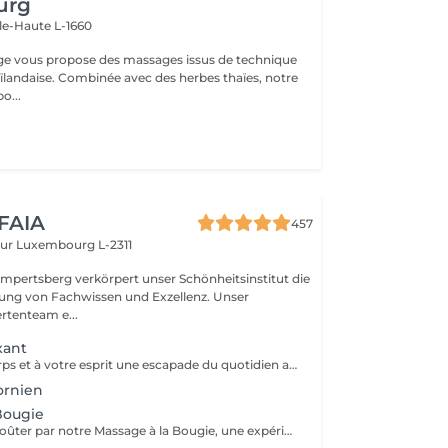
urg
lle-Haute L-1660
ge vous propose des massages issus de technique
aïlandaise. Combinée avec des herbes thaïes, notre
o...
 FAIA
457
eur
Luxembourg L-2311
mpertsberg verkörpert unser Schönheitsinstitut die
ng von Fachwissen und Exzellenz. Unser
rtenteam e...
xant
Offrez à votre corps et à votre esprit une escapade du quotidien avec notre Massage Relaxant. Conçu pour apaiser les muscles tendus et l'esprit agité, ce massage est une invitation à la tranquillité. Les gestes doux et enveloppants vous plongent dans un état de détente profonde, éliminant le stress et favorisant une relaxation totale. Laissez-vous dorloter, ressourcez-vous et repartez avec un sourire apaisé.
ornien
Bougie
Laissez-vous envoûter par notre Massage à la Bougie, une expérience sensorielle unique. La chaleur douce et apaisante de la cire fondue associée à des mouvements délicats vous transporte dans un cocon de relaxation. Vos sens seront comblés par les parfums apaisants de nos bougies spécialement conçues. Plongez dans un état de béatitude et ressortez avec une peau soyeuse et un esprit apaisé.