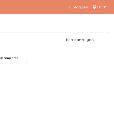
Einloggen
DE
Karte anzeigen
 in map area