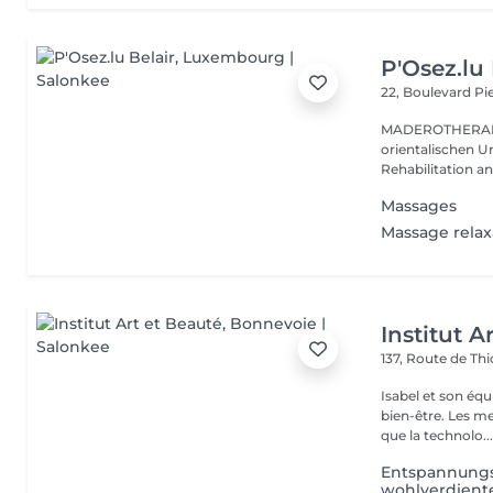
P'Osez.lu 
22, Boulevard P
MADEROTHERAPIE Es ist eine tausend Jahre al
orientalischen Ur
Rehabilitation a
Massages
Massage relax
Institut A
137, Route de Thi
Isabel et son éq
bien-être. Les meilleures marques esthétiques et cosmétiques ainsi
que la technolo..
Entspannungs
wohlverdien