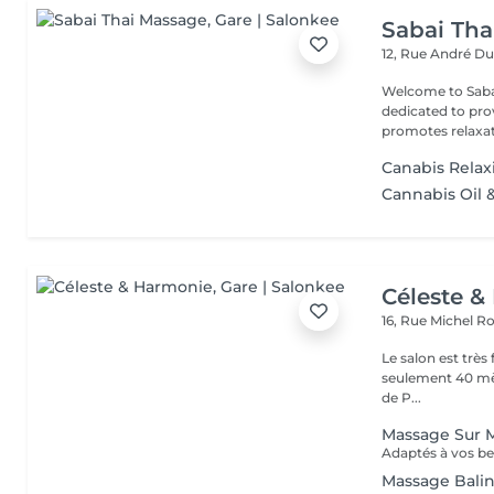
Sabai Tha
12, Rue André D
Welcome to Sabai Thai Massage A
dedicated to pro
promotes relaxati
Canabis Relax
Cannabis Oil 
Céleste &
16, Rue Michel 
Le salon est très facile d'accès : Pa
seulement 40 mètres. Arrêt de tram à proximité direc
de P...
Massage Sur 
Adaptés à vos be
Massage Balin