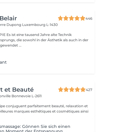
Belair
446
ierre Dupong
Luxembourg L-1430
te Technik
sprungs, die sowohl in der Ästhetik als auch in der
ngewendet ...
ant
rt et Beauté
427
onville
Bonnevoie L-2611
uipe conjuguent parfaitement beauté, relaxation et
.
massage: Gönnen Sie sich einen
ten Moment der Entspannung