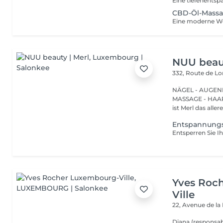
CBD-Öl-Mass
NUU beaut
332, Route de 
NÄGEL - AUGEN
MASSAGE - HAARENTFERNUNG Hier
ist Merl das aller
Entspannungs
Yves Roc
Ville
22, Avenue de l
Diana (responsab