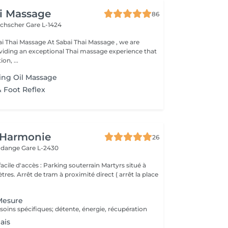
i Massage
86
uchscher
Gare L-1424
t Sabai Thai Massage , we are
viding an exceptional Thai massage experience that
on, ...
ing Oil Massage
& Foot Reflex
 Harmonie
26
Rodange
Gare L-2430
rking souterrain Martyrs situé à
t ( arrêt la place
Mesure
soins spécifiques; détente, énergie, récupération
ais