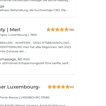
Eine tiefenentspannende Ganzkörpermassage, die sanfte Massagetechniken mit sorgfältig ausgewählten ätherischen Ölen kombiniert. Die wohltuenden Düfte und fließenden Bewegungen helfen, Muskelverspannungen zu lösen, Stress abzubauen, den Geist zu beruhigen und ein nachhaltiges Gefühl von Wohlbefinden zu fördern.
age
Eine moderne Wellness-Behandlung, die hochwertige CBD-Öle mit entspannenden Massagetechniken verbindet. Ideal für alle, die sich eine Auszeit vom hektischen Alltag gönnen möchten. Die Behandlung hilft, Muskelspannungen zu lösen und sorgt für ein angenehmes körperliches Wohlgefühl.
y | Merl
788
Longwy
Luxembourg L-1940
BRAUEN - WIMPERN - GESICHTSBEHANDLUNG -
 hat alles begonnen. Seit 2022
erste Zuhause der ...
massage, 60 min
Entsperren Sie Ihr ultimatives Entspannungsziel! Eine sanfte, sanfte Behandlung, die muskuläre Spannungen lindert, die Durchblutung erhöht und ein allgemeines Gefühl der Entspannung fördert. Vorteile einer entspannenden Massage: - verbessert den Schlaf - reduziert Stress - löst Muskelverspannungen Wie wird eine entspannende Massage durchgeführt? - Kopf und Nacken werden massiert - Schultern und Rücken werden massiert - Hände und Arme werden massiert - Füße und Beine werden massiert - Bauch wird massiert Altersbeschränkungen: es gibt keine Altersbeschränkungen für dieses Verfahren. Empfehlungen nach dem Verfahren: treiben Sie 2-3 Stunden nach dem Eingriff keinen Sport und machen Sie keine scharfen Bewegungen. Häufigkeit: 1-2 Mal pro Woche, insgesamt 10 Mal. Wiederholen Sie dies alle 3-6 Monate.
her Luxembourg-
612
a Porte-Neuve
LUXEMBOURG 57480
le) Estelle ,Marina, Vanessa, Anne-Sophie vous