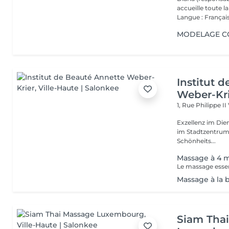
accueille toute 
Langue : Français
MODELAGE CO
Institut 
Weber-Kr
1, Rue Philippe II
Exzellenz im Dienst der Schönheit!
im Stadtzentrum u
Schönheits...
Massage à 4 
Massage à la 
Siam Tha