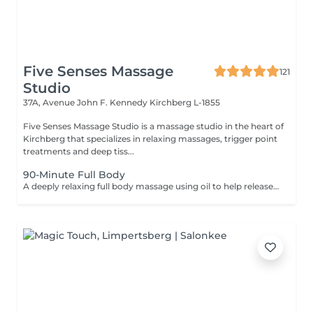
Five Senses Massage
121
Studio
37A, Avenue John F. Kennedy
Kirchberg L-1855
Five Senses Massage Studio is a massage studio in the heart of
Kirchberg that specializes in relaxing massages, trigger point
treatments and deep tiss...
90-Minute Full Body
A deeply relaxing full body massage using oil to help release tension, calm the nervous system, and restore overall wellbeing. The treatment typically includes the feet, legs (front and back), back, arms, shoulders, and neck. Pressure and focus areas can be adjusted according to your needs and preferences and discussed before the session.