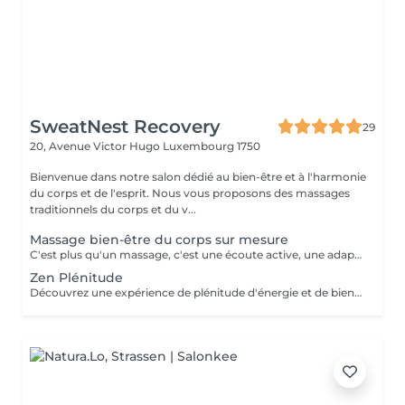
SweatNest Recovery
29
20, Avenue Victor Hugo
Luxembourg 1750
Bienvenue dans notre salon dédié au bien-être et à l'harmonie
du corps et de l'esprit. Nous vous proposons des massages
traditionnels du corps et du v...
Massage bien-être du corps sur mesure
C'est plus qu'un massage, c'est une écoute active, une adaptation précise, et une maîtrise de chaque mouvement pour transcender votre expérience de bien-être. Il est créé uniquement pour vous, pour répondre pleinement à vos aspirations de bien-être. Il pourra être personnalisé selon vos besoins et problématique du moment : stress, postures inconfortables au travail, position assise prolongée, des efforts sportifs intenses ou autres. Avant de commencer la séance de massage sur mesure, nous définissons ensemble les zones du corps à privilégier, le type de technique et pression à exercer (doux, profond, enveloppant, énergétique) afin de m'adapter au mieux à votre besoin du moment. Invitez le luxe d'un soin sur-mesure dans votre vie et octroyez vous une halte bien-être inégalée!
Zen Plénitude
Découvrez une expérience de plénitude d'énergie et de bien-être avec une alliance parfaite du massage relaxant du corps de 60 minutes et réflexologie plantaire de 30 minutes. Plongez-vous dans les sensations de bien-être et de sérénité grâce aux mouvements lents et enveloppants et des parfums délicats des huiles. Ce massage relaxant procure le relâchement des tensions musculaires et l'apaisement de l'esprit. Poursuivez l'expérience avec une demi-heure consacrée à vos pieds, véritable relais de l'équilibre et de l'harmonie global. Le travail délicat sur les zones réflexes des pieds permet rétablir une libre circulation d'énergie dans votre corps et une synergie de fonctionnement des organes internes. Offrez-vous une combinaison idéale pour une détente profonde, libération de stress et l'harmonie intérieure.