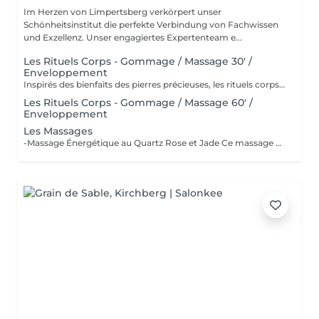
Im Herzen von Limpertsberg verkörpert unser
Schönheitsinstitut die perfekte Verbindung von Fachwissen
und Exzellenz. Unser engagiertes Expertenteam e...
Les Rituels Corps - Gommage / Massage 30' /
Enveloppement
Inspirés des bienfaits des pierres précieuses, les rituels corps Gemology associent techniques de massage expertes et actifs minéraux pour offrir un moment de détente absolue. Chaque soin est conçu pour rééquilibrer, hydrater, raffermir ou détoxifier la peau, tout en apaisant le corps et l'esprit. Une expérience sensorielle unique, où luxe et efficacité se rencontrent pour révéler l'éclat naturel de votre peau.
Les Rituels Corps - Gommage / Massage 60' /
Enveloppement
Les Massages
-Massage Énergétique au Quartz Rose et Jade Ce massage unique associe la puissance vibratoire des pierres précieuses à des manuvres profondes et relaxantes. Grâce au quartz rose et au jade, il rééquilibre les énergies, relâche les tensions et réveille l'éclat intérieur. Un véritable soin holistique, pour le corps et l'esprit. -Massage Ressourçant Future Maman Spécialement conçu pour accompagner la femme enceinte en douceur, ce massage soulage les tensions, améliore la circulation et procure une profonde sensation de bien-être. Réalisé avec des mouvements enveloppants et des produits adaptés, il offre un moment précieux de connexion avec soi et avec bébé.