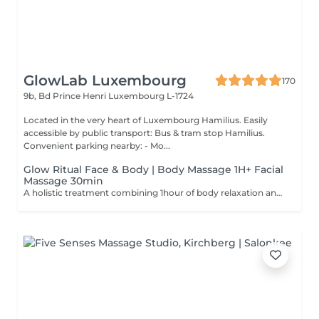
GlowLab Luxembourg
170
9b, Bd Prince Henri
Luxembourg L-1724
Located in the very heart of Luxembourg Hamilius. Easily
accessible by public transport: Bus & tram stop Hamilius.
Convenient parking nearby: - Mo...
Glow Ritual Face & Body | Body Massage 1H+ Facial
Massage 30min
A holistic treatment combining 1hour of body relaxation and 30min of facial massage for complete rejuvenation. Why clients choose it: - Full relaxation - Skin + body experience - Signature SPA feeling