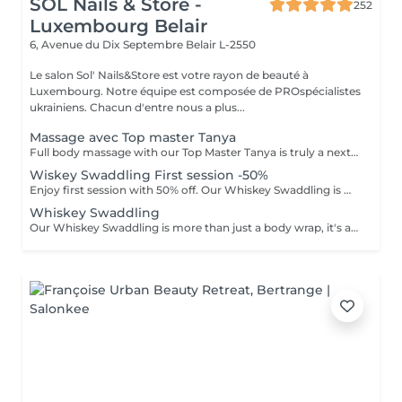
SOL Nails & Store -
252
Luxembourg Belair
6, Avenue du Dix Septembre
Belair L-2550
Le salon Sol' Nails&Store est votre rayon de beauté à
Luxembourg. Notre équipe est composée de PROspécialistes
ukrainiens. Chacun d'entre nous a plus...
Massage avec Top master Tanya
Full body massage with our Top Master Tanya is truly a next-level experience. With more than 10 years of professional experience, she has an exceptional understanding of the body and its individual needs. Tanya adapts her technique exactly to what your body requires, often sensing it even before you do. This type of massage is designed to release tension, improve circulation, and promote deep relaxation. The treatment typically focuses on the back, shoulders, arms, legs, and other key tension areas, using smooth, flowing, and soothing massage techniques. Result: a feeling of lightness, relaxation, and renewed body comfort. Recommended frequency: from once a week to once a month, depending on your personal needs and stress level.
Wiskey Swaddling First session -50%
Enjoy first session with 50% off. Our Whiskey Swaddling is more than just a body wrap, it's a full-body ritual designed to detox, tone, and deeply nourish your skin. We tailor the wrap to your needs using active-rich formulas, then wrap you in bandages, film, and warmth to boost results. The gentle contrast in temperature combined with potent actives works wonders and the results speak for themselves: Benefits: -Body detox & inch loss -Firmer, smoother skin -Improved tone & circulation
Whiskey Swaddling
Our Whiskey Swaddling is more than just a body wrap, it's a full-body ritual designed to detox, tone, and deeply nourish your skin. We tailor the wrap to your needs using active-rich formulas, then wrap you in bandages, film, and warmth to boost results. The gentle contrast in temperature combined with potent actives works wonders and the results speak for themselves: Benefits: -Body detox & inch loss -Firmer, smoother skin -Improved tone & circulation