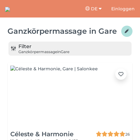
DE
Einloggen
Ganzkörpermassage
in
Gare
Filter
Ganzkörpermassage
in
Gare
Céleste & Harmonie
26