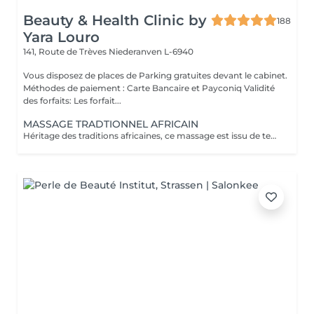
Beauty & Health Clinic by
188
Yara Louro
141, Route de Trèves
Niederanven L-6940
Vous disposez de places de Parking gratuites devant le cabinet.
Méthodes de paiement : Carte Bancaire et Payconiq Validité
des forfaits: Les forfait...
MASSAGE TRADTIONNEL AFRICAIN
Héritage des traditions africaines, ce massage est issu de techniques ancestrales transmises de mère en fille au fil des générations. Pratiqué comme un rituel de bien-être, il associe gestes profonds et rythmiques pour libérer les tensions, stimuler la circulation et rétablir l'harmonie entre le corps et l'esprit. Il procure une relaxation intense et une sensation de vitalité durable.