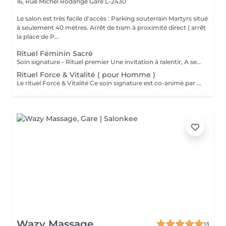
16, Rue Michel Rodange
Gare L-2430
Le salon est très facile d'accès : Parking souterrain Martyrs situé
à seulement 40 mètres. Arrêt de tram à proximité direct ( arrêt
la place de P...
Rituel Féminin Sacré
Soin signature - Rituel premier Une invitation à ralentir, A se reconnecter à son corps, A sa féminité, Et à sa profondeur intérieure. Le Rituel Féminin Sacré est un massage émotionnel réconfortant et enveloppant, aux manuvres lentes et ondulantes, conçu comme un véritable voyage intérieur. Ce soin signature est co-animé par deux expertes: ' Une praticienne en massage bien-être ' Une sophrologue certifiée Pour une approche globale du corps, des émotions et de la conscience. Une huile neutre naturelle accompagne le rituel pour sublimer la peau et soutenir la dimension symbolique du soin . Le rituel se clôture par un accueil des ressentis et échange. Pour toute information complémentaire ou réservation ce soin , je vous invite à me contacter.
Rituel Force & Vitalité ( pour Homme )
Le rituel Force & Vitalité Ce soin signature est co-animé par deux expertes: ' Une praticienne en massage bien-être ' Une sophrologue certifiée Pour une approche globale du corps, des émotions et de la conscience. C'est un soin global qui agit à la fois sur le corps et l'esprit. Il associe des techniques de massage profondes pour libérer les tensions et relancer l'énergie, à des exercices de respiration et de relaxation guidée pour apaiser le mental et renforcer l'ancrage. Cette synergie unique permet de retrouver force, équilibre intérieur et clarté, tout en offrant une sensation durable de bien-être et de vitalité. Pour toute information complémentaire ou réservation ce soin , je vous invite à me contacter.
Wazy Massage
13