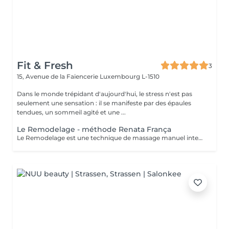
Fit & Fresh
3
15, Avenue de la Faiencerie
Luxembourg L-1510
Dans le monde trépidant d'aujourd'hui, le stress n'est pas
seulement une sensation : il se manifeste par des épaules
tendues, un sommeil agité et une ...
Le Remodelage - méthode Renata França
Le Remodelage est une technique de massage manuel intensif, developé par Renata França, conçue pour sculpter, affiner et redessiner la silhouette en travaillant en profondeur les tissus. Ce soin utilise des manoeuvres fermes, rapides et précises, permettant non seulement de remodeler le corps, mais aussi d'optimiser les effets du drainage lymphatique. Il agit spécifiquement sur les zones de stockage de graisses localisées, stimule la microcirculation et traite les adhérences tissulaires, pour une peau visiblement plus lisse et tonique.