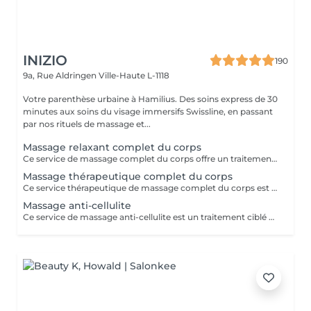
INIZIO
190
9a, Rue Aldringen
Ville-Haute L-1118
Votre parenthèse urbaine à Hamilius. Des soins express de 30
minutes aux soins du visage immersifs Swissline, en passant
par nos rituels de massage et...
Massage relaxant complet du corps
Ce service de massage complet du corps offre un traitement complet et relaxant conçu pour travailler sur tout le corps : cou, épaules, dos, bras, mains, jambes, pieds. Il utilise des techniques fluides à moyenne pression pour relâcher la tension musculaire, améliorer la flexibilité et favoriser la relaxation profonde, ce qui le rend idéal pour soulager le stress, les douleurs quotidiennes ou simplement rétablir l'équilibre après une semaine chargée.
Massage thérapeutique complet du corps
Ce service thérapeutique de massage complet du corps est une séance ciblée et axée sur le traitement qui aborde la tension musculaire spécifique, les déséquilibres posturaux et les schémas de douleur chronique dans tout le corps. En utilisant des techniques plus profondes et ciblées telles que la libération myofasciale, le travail au point de déclenchement et l'étirement des fibres croisées, il vise à corriger les restrictions musculaires, à améliorer la mobilité articulaire et à restaurer le mouvement fonctionnel, ce qui le rend idéal pour les personnes souffrant d'inconfort récurrent ou de modes de vie actifs. Principaux avantages Soulage la tension musculaire chronique et la douleur, en particulier dans le cou, les épaules, le dos, les hanches et les jambes, en travaillant sur les tissus profonds et les points de déclenchement. Améliore la posture et la mobilité des articulations en relâchant les muscles tendus et le fascia, aidant le corps à bouger plus librement et avec moins de fatigue. Favorise la récupération et la performance des blessures en réduisant la raideur musculaire, en améliorant la circulation et en raccourcissant le temps de récupération après l'activité physique.
Massage anti-cellulite
Ce service de massage anti-cellulite est un traitement ciblé et stimulant conçu pour améliorer l'apparence et la texture de la peau généralement affectée par la cellulite, en particulier sur les cuisses, les hanches, les fesses et parfois l'abdomen. En utilisant des techniques fermes et rythmiques telles que le pétrissage profond, le drainage lymphatique et les pressions circulaires, il vise à briser les dépôts graisseux, à stimuler la circulation et à encourager l'élimination des fluides et des toxines retenus du tissu. Principaux avantages : Aide à réduire l'apparence visible de la cellulite en améliorant le flux sanguin et le drainage lymphatique dans les zones ciblées. Soutient une peau plus lisse et plus ferme en encourageant la dégradation des dépôts graisseux et en réduisant la rétention d'eau. Favorise une meilleure circulation et une meilleure désintoxication, ce qui peut laisser la peau plus douce, plus tonique et moins de fossettes au fil du temps avec des séances régulières.