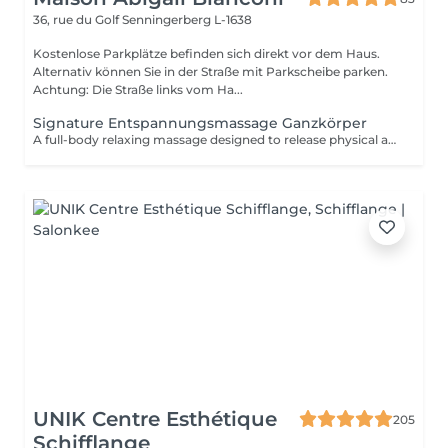
36, rue du Golf
Senningerberg L-1638
Kostenlose Parkplätze befinden sich direkt vor dem Haus.
Alternativ können Sie in der Straße mit Parkscheibe parken.
Achtung: Die Straße links vom Ha...
Signature Entspannungsmassage Ganzkörper
A full-body relaxing massage designed to release physical and mental tension. The technique is adapted to your body and your needs on the day, offering deep and lasting relaxation. This treatment can be combined with a targeted massage (neck & scalp or feet) for a more personalized experience.
UNIK Centre Esthétique
205
Schifflange