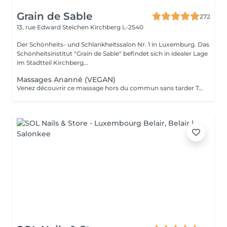
Grain de Sable
272
13, rue Edward Steichen
Kirchberg L-2540
Der Schönheits- und Schlankheitssalon Nr. 1 in Luxemburg. Das
Schönheitsinstitut "Grain de Sable" befindet sich in idealer Lage
im Stadtteil Kirchberg...
Massages Ananné (VEGAN)
Venez découvrir ce massage hors du commun sans tarder Tout d'abord nous utilisons une huile végétale et pure puis nous massons l'ensemble du corps en alternant brosses et pierres. Relaxation assurée ! Le corps est détendu et tonifié.