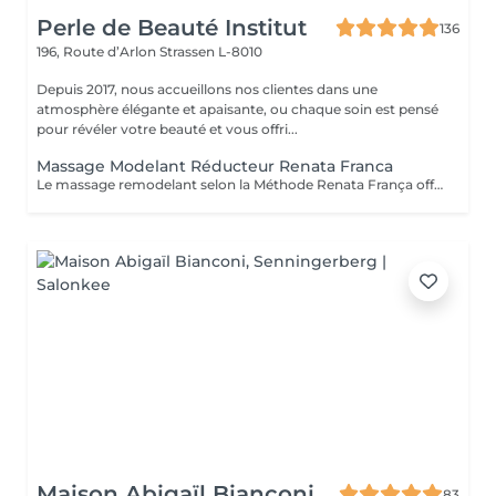
Perle de Beauté Institut
136
196, Route d’Arlon
Strassen L-8010
Depuis 2017, nous accueillons nos clientes dans une
atmosphère élégante et apaisante, ou chaque soin est pensé
pour révéler votre beauté et vous offri...
Massage Modelant Réducteur Renata Franca
Le massage remodelant selon la Méthode Renata França offre des résultats surprenants, car il a été conçu pour remodeler les adipocytes, c'est-à-dire déplacer la graisse vers les zones appropriées et ainsi mieux dessiner les contours du corps. Le pétrissage et les glissements ne sont que quelques-unes des manuvres qui promettent de redessiner la silhouette et d'offrir des courbes plus harmonieuses.
Maison Abigaïl Bianconi
83