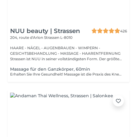
NUU beauty | Strassen
426
204, route d'Arlon
Strassen L-8010
HAARE - NÄGEL - AUGENBRAUEN - WIMPERN -
GESICHTSBEHANDLUNG - MASSAGE - HAARENTFERNUNG
Strassen ist NUU in seiner vollständigsten Form. Der größte
Sal...
Massage für den Ganzkörper, 60min
Erhalten Sie Ihre Gesundheit! Massage ist die Praxis des Knetens oder Bearbeitens der Muskeln und anderer Weichteile einer Person, um Stress zu reduzieren, Muskelschmerzen zu lindern, die Entspannung zu fördern und die Funktion des Immunsystems zu verbessern. Vorteile einer Ganzkörpermassage für die Gesundheit: - reduziert Stress - entspannend - verbessert die Durchblutung - verbessert das Immunsystem des Körpers Wie wird eine Ganzkörpermassage durchgeführt? - Kopf und Nacken werden massiert - Schultern und Rücken werden massiert - Hände und Arme werden massiert - Füße und Beine werden massiert - der Bauch wird massiert Altersbeschränkungen: es gibt keine Altersbeschränkungen für dieses Verfahren. Empfehlungen nach dem Eingriff: nach dem Eingriff 2-3 Stunden keinen Sport und plötzliche Bewegungen machen. Frequenz: 1-2 Mal pro Woche, insgesamt 10 Mal. Wiederholen Sie den Eingriff alle 3-6 Monate.