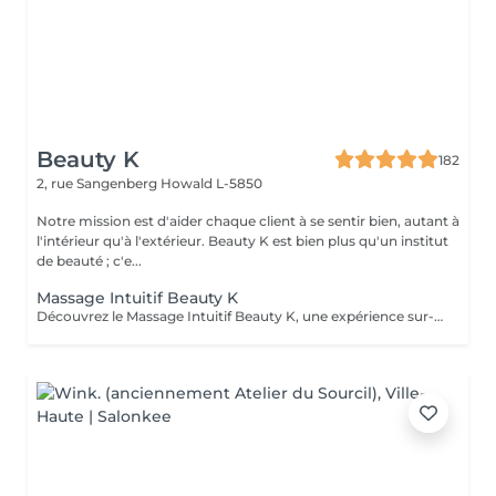
Beauty K
182
2, rue Sangenberg
Howald L-5850
Notre mission est d'aider chaque client à se sentir bien, autant à
l'intérieur qu'à l'extérieur. Beauty K est bien plus qu'un institut
de beauté ; c'e...
Massage Intuitif Beauty K
Découvrez le Massage Intuitif Beauty K, une expérience sur-mesure où nos praticiennes se connectent profondément à votre corps pour vous offrir une séance personnalisée et apaisante. Formées à diverses techniques, elles vous guideront dans un voyage sensoriel unique, adapté à vos besoins. Choisissez votre praticienne selon votre intuition, et laissez-vous emporter par ce massage exclusif dans notre espace de sérénité. Dès votre arrivée, vous serez enveloppé dans une ambiance chaleureuse et relaxante, avec lumière tamisée et arômes délicats, parfaits pour la détente totale. Le massage commence par des effleurages doux, préparant le corps à un modelage plus profond, libérant les tensions et stimulant la circulation.