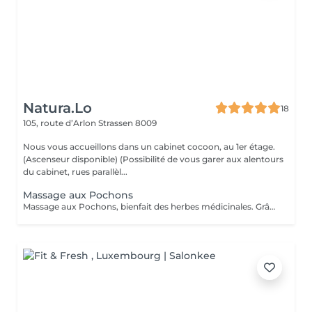
Natura.Lo
18
105, route d’Arlon
Strassen 8009
Nous vous accueillons dans un cabinet cocoon, au 1er étage.
(Ascenseur disponible) (Possibilité de vous garer aux alentours
du cabinet, rues parallèl...
Massage aux Pochons
Massage aux Pochons, bienfait des herbes médicinales. Grâce aux pochons de plantes aromatiques et chaudes, on obtient une profonde relaxation des muscles, une bonne circulation, exfoliant et l'annulation des blocages musculaires. Attention: ce massage ne convient pas aux femmes enceintes, aux personnes hémophiles, aux personnes ayant des problèmes cardiaques. (Si vous le souhaitez après le soin, vous repartirez avec vos pochons, soit pour un prochain massage soit à utiliser dans un bain et continuer à profiter des bienfaits des herbes, ou encore comme exfoliant sous la douche. 10€/pochons seront facturés en supplément)