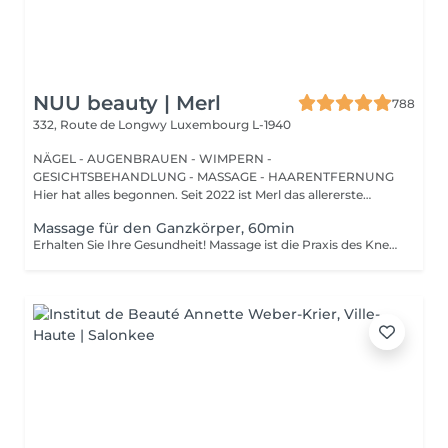
NUU beauty | Merl
788
332, Route de Longwy
Luxembourg L-1940
NÄGEL - AUGENBRAUEN - WIMPERN -
GESICHTSBEHANDLUNG - MASSAGE - HAARENTFERNUNG
Hier hat alles begonnen. Seit 2022 ist Merl das allererste
Zuhause der ...
Massage für den Ganzkörper, 60min
Erhalten Sie Ihre Gesundheit! Massage ist die Praxis des Knetens oder Bearbeitens der Muskeln und anderer Weichteile einer Person, um Stress zu reduzieren, Muskelschmerzen zu lindern, die Entspannung zu fördern und die Funktion des Immunsystems zu verbessern. Vorteile einer Ganzkörpermassage für die Gesundheit: - reduziert Stress - entspannend - verbessert die Durchblutung - verbessert das Immunsystem des Körpers Wie wird eine Ganzkörpermassage durchgeführt? - Kopf und Nacken werden massiert - Schultern und Rücken werden massiert - Hände und Arme werden massiert - Füße und Beine werden massiert - der Bauch wird massiert Altersbeschränkungen: es gibt keine Altersbeschränkungen für dieses Verfahren. Empfehlungen nach dem Eingriff: nach dem Eingriff 2-3 Stunden keinen Sport und plötzliche Bewegungen machen. Frequenz: 1-2 Mal pro Woche, insgesamt 10 Mal. Wiederholen Sie den Eingriff alle 3-6 Monate.