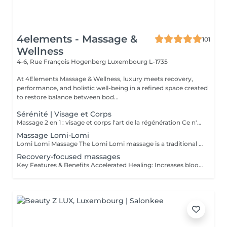
4elements - Massage &
101
Wellness
4-6, Rue François Hogenberg
Luxembourg L-1735
At 4Elements Massage & Wellness, luxury meets recovery,
performance, and holistic well-being in a refined space created
to restore balance between bod...
Sérénité | Visage et Corps
Massage 2 en 1 : visage et corps l'art de la régénération Ce n'est pas simplement un massage. C'est une profonde réinitialisation de tout l'organisme en une seule séance. Pendant que le corps se libère des tensions et de la fatigue, le visage retrouve fraîcheur, tonicité et éclat naturel. Les processus de régénération s'activent, le drainage lymphatique s'améliore, la légèreté revient dans le corps et la clarté dans l'esprit. Un visage raffermi et soigneusement sublimé Un corps détendu, vivant et harmonieux Une sensation de calme qui se ressent de l'intérieur Le choix idéal pour celles et ceux qui souhaitent mieux paraître, ressentir davantage et optimiser leur temps. Une seule séance des résultats visibles et un plaisir profond. Offrez-vous le luxe de prendre soin de vous.
Massage Lomi-Lomi
Lomi Lomi Massage The Lomi Lomi massage is a traditional Hawaiian technique known for its long, flowing, wave-like movements that soothe the body and calm the mind. Using her forearms and rhythmic, continuous motions, Ksenija creates a deep sense of relaxation, helping to release tension, melt stress, and restore emotional balance. It's a gentle, holistic, and extremely comforting experience like being carried by warm ocean waves. Perfect for anyone seeking profound relaxation and inner harmony.
Recovery-focused massages
Key Features & Benefits Accelerated Healing: Increases blood flow to muscles and tendons, delivering essential nutrients and oxygen to repair tissue. Reduced Soreness & Stiffness: Eases Delayed Onset Muscle Soreness (DOMS) and increases range of motion by loosening tight muscles. Waste Removal: Aids in flushing out lactic acid and metabolic waste products from muscles. Injury Prevention: Identifies and releases muscle adhesions (knots) that cause imbalances, reducing the risk of further injury. Targeted Approach: Focuses on specific muscle groups or areas of pain, such as the back, shoulders, or hips.