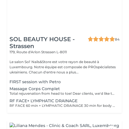
SOL BEAUTY HOUSE -
84
Strassen
179, Route d'Arlon
Strassen L-8011
Le salon Sol' Nails&Store est votre rayon de beauté à
Luxembourg. Notre équipe est composée de PROspécialistes
ukrainiens. Chacun d'entre nous a plus...
FIRST session with Petro
Massage Corps Complet
Total rejuvenation from head to toe! Dear clients, we'd like to draw your attention to the fact that the actual massage time is indicated in parentheses next to the name of the massage. The duration list on the website includes time for room and client preparation. We strive to provide you with the highest quality and comfort. Thank you for your understanding. WHAT IS FULL BODY MASSAGE? It's a comprehensive massage that targets all major muscle groups, relieving stress, tension, and fatigue throughout the entire body. Using a combination of techniques, this treatment boosts circulation, relaxes the nervous system, and restores your natural energy balance. Ideal for those needing a full reset for both body and mind.
RF FACE+ LYMPHATIC DRAINAGE
RF FACE 60 min + LYMPHATIC DRAINAGE 30 min for body Your face lifts. Your body drains. Two systems working together to provide the full experience.