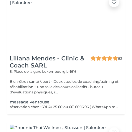
Liliana Mendes - Clinic &
52
Coach SARL
5, Place de la gare
Luxembourg L-1616
Bien-être / santé /sport - Deux studios de coaching/training et
réhabilitation + une salle des cours collectifs - bureau
d'évaluations physiques, r...
massage ventouse
réservation chez : 691 60 25 60 ou 661 60 16 96 ( WhatsApp msg ) VENTOUSES OU CUPPING THERAPY Technique thérapeutique utilisant la succion pour créer une dépression sur la peau. Il améliore la circulation sanguine, décontracte lés muscles, soulage les Dolores et draine les tissus