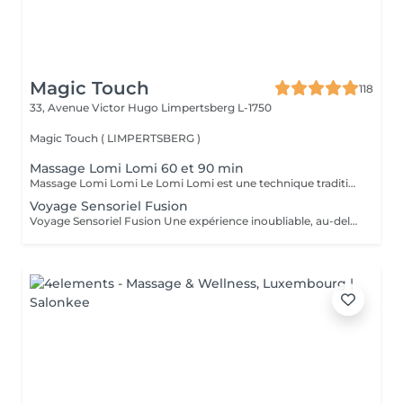
Magic Touch
118
33, Avenue Victor Hugo
Limpertsberg L-1750
Magic Touch ( LIMPERTSBERG )
Massage Lomi Lomi 60 et 90 min
Massage Lomi Lomi Le Lomi Lomi est une technique traditionnelle hawaïenne qui va bien au-delà du simple toucher c'est une invitation à l'harmonie entre le corps, l'esprit et l'âme. Avec des mouvements longs, fluides et rythmés, rappelant le va-et-vient des vagues de l'océan, le praticien enveloppe le corps avec ses mains et ses avant-bras, créant une expérience d'accueil profond. Bienfaits : Relaxation profonde Soulagement des tensions musculaires Amélioration de la circulation et de l'énergie vitale Sensation de légèreté, de renouveau et de bien-être Un véritable câlin sous forme de soin.
Voyage Sensoriel Fusion
Voyage Sensoriel Fusion Une expérience inoubliable, au-delà du massage Plus qu'un simple massage, c'est une véritable expérience immersive qui invite à l'harmonie entre le corps, l'esprit et l'âme. Grâce à des mouvements longs, fluides et enveloppants, associés à la puissance de la luminothérapie, de l'aromathérapie, de la musicothérapie et de l'alignement des chakras, vous êtes transporté(e) dans un univers unique de détente et de connexion intérieure. Les bienfaits : Libération des tensions physiques et mentales Réduction immédiate du stress Circulation d'énergie et sensation de vitalité Bien-être profond, légèreté et renouveau Une expérience inoubliable comme un voyage qui réveille tous vos sens.