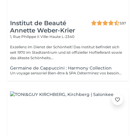
Institut de Beauté
597
Annette Weber-Krier
1, Rue Philippe II
Ville-Haute L-2340
Exzellenz im Dienst der Schönheit! Das Institut befindet sich
seit 1970 im Stadtzentrum und ist offizieller Hoflieferant sowie
das älteste Schönheits...
Germaine de Cappuccini : Harmony Collection
Un voyage sensoriel Bien-être & SPA Déterminez vos besoins à l'aide des 4 huiles essentielles ACTIMOOD.Pure sensation- Balance sensation- Zen sensation- Power sensation Exfoliation du corps -massage du corps- massage du cuir chevelu si souhaité- Laissez-vous emporter dans un voyage sensoriel grâce à un soin corporel adapté à vos besoins.