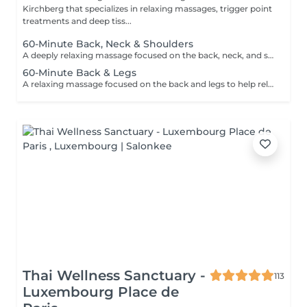
Kirchberg that specializes in relaxing massages, trigger point
treatments and deep tiss...
60-Minute Back, Neck & Shoulders
A deeply relaxing massage focused on the back, neck, and shoulders to help relieve tension, reduce stress, and promote overall wellbeing. Using smooth flowing techniques and oil, this treatment helps ease muscular tightness, calm the nervous system, and restore a sense of relaxation and balance.
60-Minute Back & Legs
A relaxing massage focused on the back and legs to help relieve muscular tension, reduce stress, and promote overall relaxation. Using smooth flowing techniques and oil, this treatment helps ease tightness, improve circulation, and leave the body feeling lighter, calmer, and refreshed.
Thai Wellness Sanctuary -
113
Luxembourg Place de