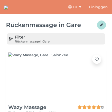
DE
Einloggen
Rückenmassage
in
Gare
Filter
Rückenmassage
in
Gare
Wazy Massage
13