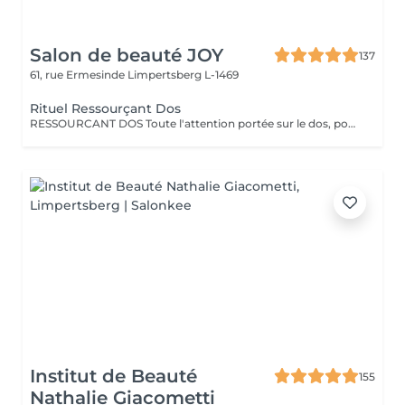
Salon de beauté JOY
137
61, rue Ermesinde
Limpertsberg L-1469
Rituel Ressourçant Dos
RESSOURCANT DOS Toute l'attention portée sur le dos, pour soulager les tensions, gommer, hydrater et retrouver de la vitalité. Le rituel ressourçant dos est un rituel complet permettant un lâcher prise total, offrant un voyage olfactif pétillant grâce à la collection parfumée escale à Cuba. Procurant une sensation profonde de délassement musculaire, ce rituel complet apporte à la peau hydratation intense grâce à l'association du gommage au sucre et à la qualité de l'enveloppement professionnel ciblant toutes les zones de tensions. Le tout pratiqué à un rythme doux et enveloppant pour une détente complète.
Institut de Beauté
155
Nathalie Giacometti