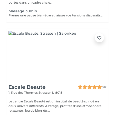
portes dans un cadre chale...
Massage 30min
Prenez une pause bien-être et laissez vos tensions disparaître. Ce massage de 30 minutes détend les muscles, apaise l'esprit et vous procure une sensation de relaxation profonde. Un moment parfait pour retrouver énergie et sérénité.
Escale Beaute
312
1, Rue des Thermes
Strassen L-8018
Le centre Escale Beauté est un institut de beauté scindé en
deux univers différents. A l'étage, profitez d'une atmosphère
relaxante, lieu de bien-êtr...