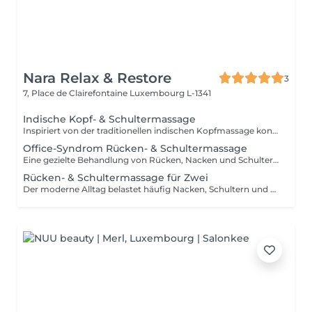
Nara Relax & Restore
3
7, Place de Clairefontaine
Luxembourg L-1341
Indische Kopf- & Schultermassage
Inspiriert von der traditionellen indischen Kopfmassage konzentriert sich diese wohltuende Behandlung auf Kopf, Nacken, Schultern, oberen Rücken und Arme. Hochwertiges Arganöl wird sanft in Kopfhaut und Haare einmassiert, während gezielte Massagetechniken Verspannungen lösen, den Geist beruhigen und Haar sowie Kopfhaut neue Vitalität verleihen.
Office-Syndrom Rücken- & Schultermassage
Eine gezielte Behandlung von Rücken, Nacken und Schultern mit einer Kombination aus Hand-, Daumen-, Unterarm- und Ellenbogentechniken. Ideal zur Linderung von Verspannungen, Muskelsteifheit und Beschwerden, die durch langes Sitzen, Bildschirmarbeit oder Alltagsstress entstehen. Die Behandlung hilft dabei, den Oberkörper zu lockern und die Beweglichkeit zu verbessern.
Rücken- & Schultermassage für Zwei
Der moderne Alltag belastet häufig Nacken, Schultern und oberen Rücken. Diese gezielte Behandlung nutzt verschiedene Massagetechniken, um Verspannungen zu lösen, Muskelsteifheit zu reduzieren und das Wohlbefinden im Oberkörper zu fördern. Die ideale Wahl für zwei Personen, die gemeinsam entspannen und dem Alltagsstress entfliehen möchten.