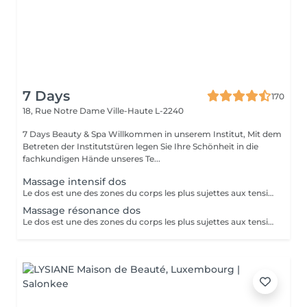
7 Days
170
18, Rue Notre Dame
Ville-Haute L-2240
7 Days Beauty & Spa Willkommen in unserem Institut, Mit dem
Betreten der Institutstüren legen Sie Ihre Schönheit in die
fachkundigen Hände unseres Te...
Massage intensif dos
Le dos est une des zones du corps les plus sujettes aux tensions. En effet, de très nombreux et puissants muscles sont sollicités dans cette région et il est possible de les soulager en les massant. Tensions et fatigue physique, faux mouvement, mauvaises postures, stress peuvent occasionner un mal de dos et déboucher sur d'autres type de problème de santé comme le mal de tête, des douleurs prononcées dans la nuque et parfois jusqu'à la colonne vertébrale. Les causes sont nombreuses. Le mal de dos ne doit pas être pris à la légère. Plus de 80 % de la population souffrira un jour ou l'autre de lombalgies et de douleurs dorsales aiguës. Pour soulager et dénouer tous les nuds de la colonne vertébrale, le mal de dos d'origine inflammatoire rien de tel qu'un massage en profondeur. Tonique et régénérant, celui-ci vous apportera une détente immédiate et une sensation de légèreté pour répondre à une envie et un besoin. Ce rituel relaxant et délassant repose sur des techniques profondes ainsi que sur des étirements. Notre institut spécialisé dans le massage de bien-être propose une large gamme de massage du dos qui répondra parfaitement à vos attentes ! Après un massage de bien-être réalisé dans notre institut vous vous sentirez détendu et loin de votre stress quotidien en ne ressentant plus qu'une détente absolue du corps et de l'esprit.
Massage résonance dos
Le dos est une des zones du corps les plus sujettes aux tensions. En effet, de très nombreux et puissants muscles sont sollicités dans cette région et il est possible de les soulager en les massant. Tensions et fatigue physique, faux mouvement, mauvaises postures, stress peuvent occasionner un mal de dos et déboucher sur d'autres type de problème de santé comme le mal de tête, des douleurs prononcées dans la nuque et parfois jusqu'à la colonne vertébrale. Les causes sont nombreuses. Le mal de dos ne doit pas être pris à la légère. Plus de 80 % de la population souffrira un jour ou l'autre de lombalgies et de douleurs dorsales aiguës. Pour soulager et dénouer tous les nuds de la colonne vertébrale, le mal de dos d'origine inflammatoire rien de tel qu'un massage en profondeur. Tonique et régénérant, celui-ci vous apportera une détente immédiate et une sensation de légèreté pour répondre à une envie et un besoin. Ce rituel relaxant et délassant repose sur des techniques profondes ainsi que sur des étirements. Notre institut spécialisé dans le massage de bien-être propose une large gamme de massage du dos qui répondra parfaitement à vos attentes ! Après un massage de bien-être réalisé dans notre institut vous vous sentirez détendu et loin de votre stress quotidien en ne ressentant plus qu'une détente absolue du corps et de l'esprit.