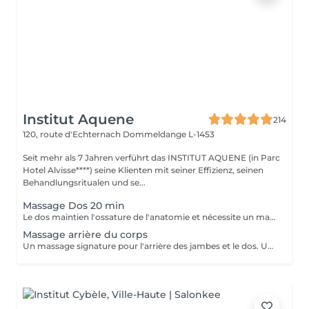
Institut Aquene
214
120, route d'Echternach
Dommeldange L-1453
Seit mehr als 7 Jahren verführt das INSTITUT AQUENE (in Parc
Hotel Alvisse****) seine Klienten mit seiner Effizienz, seinen
Behandlungsritualen und se...
Massage Dos 20 min
Le dos maintien l'ossature de l'anatomie et nécessite un massage régulier pour retrouver sa vigueur. Notre massage est doux mais suffisamment profond pour qu'il se relâche et que vous soyez totalement détendu.
Massage arrière du corps
Un massage signature pour l'arrière des jambes et le dos. Un moment de lâcher prise assuré.