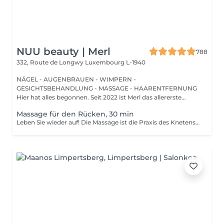
NUU beauty | Merl
788
332, Route de Longwy
Luxembourg L-1940
NÄGEL - AUGENBRAUEN - WIMPERN -
GESICHTSBEHANDLUNG - MASSAGE - HAARENTFERNUNG
Hier hat alles begonnen. Seit 2022 ist Merl das allererste
Zuhause der ...
Massage für den Rücken, 30 min
Leben Sie wieder auf! Die Massage ist die Praxis des Knetens oder Manipulierens der Muskeln und anderer Weichteile einer Person, um Stress zu reduzieren, Muskelschmerzen zu lindern, die Entspannung zu fördern und die Funktion des Immunsystems zu verbessern. Vorteile einer Rückenmassage für die Gesundheit: - reduziert Stress - entspannend - verbessert die Durchblutung - verbessert das Immunsystem des Körpers Wie wird die Rückenmassage für die Gesundheit durchgeführt? - Kopf und Nacken werden massiert - Schultern und Rücken werden massiert - Hände und Arme werden massiert Altersbeschränkungen: es gibt keine Altersbeschränkungen für dieses Verfahren. Empfehlungen nach dem Eingriff: nach dem Eingriff 2-3 Stunden keinen Sport und plötzliche Bewegungen machen. Frequenz: 1-2 Mal pro Woche, insgesamt 10 Mal. Wiederholen Sie den Eingriff alle 3-6 Monate.