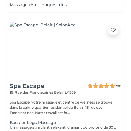
Massage tête - nuque - dos
Spa Escape
290
16, Rue des Franciscaines
Belair L-1539
Spa Escape, votre massage et centre de wellness se trouve
dans le calme quartier résidentiel de Belair; 16 rue des
Franciscaines. Notre travail est fo...
Back or Legs Massage
Un massage stimulant, relaxant, drainant ou profond de 30 à 45 minutes sur le visage, le dos ou les jambes, selon vos besoins personnels. Ce traitement commence par un rafraîchissement des pieds aux huiles essentielles et des mouvements d'accu-pression appliqués aux pieds. Pression légère à moyenne.