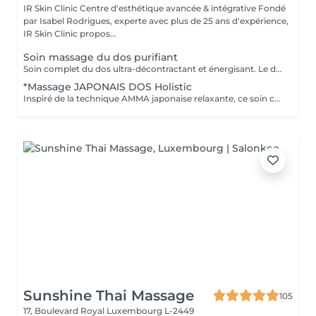
IR Skin Clinic Centre d'esthétique avancée & intégrative Fondé
par Isabel Rodrigues, experte avec plus de 25 ans d'expérience,
IR Skin Clinic propos...
Soin massage du dos purifiant
Soin complet du dos ultra-décontractant et énergisant. Le dos cumule beaucoup de tensions. Afin de les dénouer, ce soin combine un nettoyage avec des produits marins détoxinant et un modelage ultra-relaxant et décontractant du dos et du cuir-chevelu. Résultats : relaxation assurée. Peau visiblement purifiée.
*Massage JAPONAIS DOS Holistic
Inspiré de la technique AMMA japonaise relaxante, ce soin complet associe un massage des zones réflexes du dos ,des trapèzes et de la tête. Grâce à ce massage unique, vous vous sentez revitalisé, relaxé et apaisé. Grâce à des manuvres de pressions et lissages décontractants des trapèzes, du visage et du cuir chevelu, ce massage va venir stimuler la circulation de l'énergie, inhiber les stases musculaires et permettre un apport accrue d'oxygène dans le cerveau. * massages avec signature NINFADAYSPA: un travail sur le flux énergétique, l'équilibre du corps et de l'esprit, Yin Yang, le zen et la méditation, respiration, assouplissement et relaxation absolue.
Sunshine Thai Massage
105
17, Boulevard Royal
Luxembourg L-2449