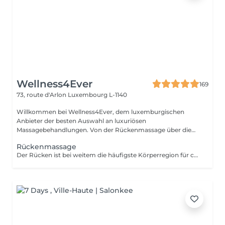
Wellness4Ever
169
73, route d'Arlon
Luxembourg L-1140
Willkommen bei Wellness4Ever, dem luxemburgischen
Anbieter der besten Auswahl an luxuriösen
Massagebehandlungen. Von der Rückenmassage über die
Kerzen...
Rückenmassage
Der Rücken ist bei weitem die häufigste Körperregion für chronische Schmerzen. Unsere beliebte Rückenmassage lässt den Schmerz schmelzen und ermöglicht es Ihnen, sich zu entspannen und vom körperlichen Stress zu erholen.