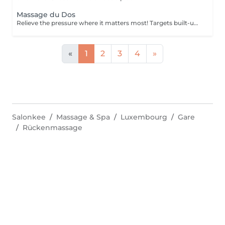
Massage du Dos
Relieve the pressure where it matters most! Targets built-up tension in the upper, mid, and lower back. Ideal for those with sedentary jobs, postural strain, or back pain. Deep and focused strokes relieve stiffness, improve mobility, and restore comfort.
«
1
2
3
4
»
Salonkee
Massage & Spa
Luxembourg
Gare
Rückenmassage