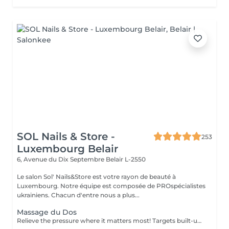
SOL Nails & Store -
253
Luxembourg Belair
6, Avenue du Dix Septembre
Belair L-2550
Le salon Sol' Nails&Store est votre rayon de beauté à
Luxembourg. Notre équipe est composée de PROspécialistes
ukrainiens. Chacun d'entre nous a plus...
Massage du Dos
Relieve the pressure where it matters most! Targets built-up tension in the upper, mid, and lower back. Ideal for those with sedentary jobs, postural strain, or back pain. Deep and focused strokes relieve stiffness, improve mobility, and restore comfort.