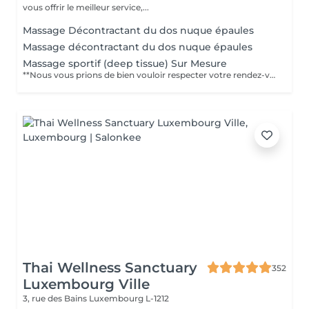
vous offrir le meilleur service,...
Massage Décontractant du dos nuque épaules
Massage décontractant du dos nuque épaules
Massage sportif (deep tissue) Sur Mesure
**Nous vous prions de bien vouloir respecter votre rendez-vous** En prenant rendez-vous, vous occupez une place, dont une autre personne aurait éventuellement besoin. Tout rendez-vous non annulé 24h en avance, est susceptible d'être facturé. (Si vous ne pouvez pas vous présenter à votre RDV, proposez-le éventuellement à un proche ou à un ami) Toute l'équipe DE MASSEUR vous remercie pour votre respect et votre compréhension ____________________________________________________________________________________ **Please keep your appointment ** By making an appointment, you occupy a place, which another person may need. Any appointment that is not cancelled 24 hours in advance may be charged. (If you are unable to attend your appointment, suggest it to a family member or a friend). The whole DE MASSEUR team thanks you for your respect and understanding.
Thai Wellness Sanctuary
352
Luxembourg Ville
3, rue des Bains
Luxembourg L-1212