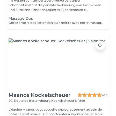
Im Herzen von Limpertsberg verkörpert unser
Schönheitsinstitut die perfekte Verbindung von Fachwissen
und Exzellenz. Unser engagiertes Expertenteam e...
Massage Dos
Offrez à votre dos l'attention qu'il mérite avec notre Massage du Dos. Une expérience qui cible spécifiquement les tensions accumulées dans la zone du dos, ce massage est un remède apaisant pour le stress et les douleurs musculaires. Nos thérapeutes experts utilisent des techniques spécialisées pour relâcher les nuds de tension, améliorer la circulation sanguine et rétablir le bien-être de votre dos. Laissez les soucis et les tensions s'envoler pendant que vous vous abandonnez à une oasis de relaxation. Redécouvrez la légèreté et le confort de votre dos, réservez votre séance dès aujourd'hui pour une détente totale.
Maanos Kockelscheuer
425
20, Route de Bettembourg
Kockelscheuer L-1899
L'équipe Maanos vous accueille chaleureusement au sein de
notre cabinet situé au CK Sportcenter à Kockelscheuer. Pour