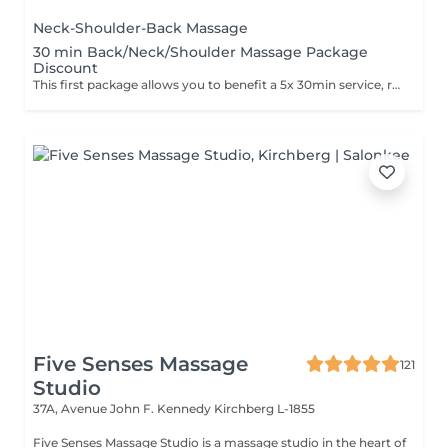
Neck-Shoulder-Back Massage
30 min Back/Neck/Shoulder Massage Package
Discount
This first package allows you to benefit a 5x 30min service, reduced price 225€ instead of 250€, to be used in 3 months after purchase. This second package allows you to benefit a 10x 30min service, reduced price 450€ instead of 500€, to be used in 6 months after purchase.
Five Senses Massage
121
Studio
37A, Avenue John F. Kennedy
Kirchberg L-1855
Five Senses Massage Studio is a massage studio in the heart of