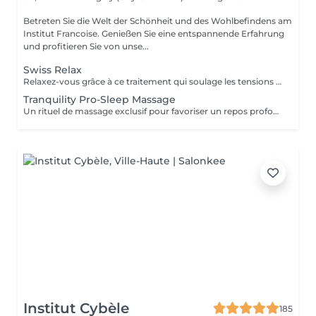
Betreten Sie die Welt der Schönheit und des Wohlbefindens am
Institut Francoise. Genießen Sie eine entspannende Erfahrung
und profitieren Sie von unse...
Swiss Relax
Relaxez-vous grâce à ce traitement qui soulage les tensions pour un dos parfaitement détendu.
Tranquility Pro-Sleep Massage
Un rituel de massage exclusif pour favoriser un repos profond du corps et de lesprit. Les effets positifs relaxants et anti-stress du «tranquility Blend» sont augmentés par les techniques du modelage exclusif, inspiré par layurvéda du Kérala et le rituel de massage traditionnel indonésien «Sea malay», intéressant pour ses vertus sur le système nerveux et lesprit. Tranquility Pro-Sleep Massage, aide le corps à récupérer des situations de stress et améliore la qualité du repos et du sommeil.
Institut Cybèle
185