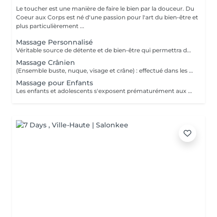
Le toucher est une manière de faire le bien par la douceur. Du
Coeur aux Corps est né d'une passion pour l'art du bien-être et
plus particulièrement ...
Massage Personnalisé
Véritable source de détente et de bien-être qui permettra de retirer les noeuds musculaires tout en favorisant un état intense de relaxation, des pieds à la tête ou selon vos besoins et envie. Un moment de lâcher prise pour le corps et l'esprit.
Massage Crânien
(Ensemble buste, nuque, visage et crâne) : effectué dans les règles de l'art, le massage crânien possède de nombreuses vertus : il lutte contre la fatigue, il réduit le stress, il atténue les maux de tête, il combat les insomnies et il calme les tensions dans la nuque et le haut du dos. Un beau moment de déconnexion totale, de quoi vous vider complètement la tête.
Massage pour Enfants
Les enfants et adolescents s'exposent prématurément aux agitations du quotidien. Le massage constitue le début d'un apprentissage pour prendre soin de leur corps et de leur bien-être, dès leur plus jeune âge. Il favorise son développement et sa croissance et peut être une source de guérison et d'un bon équilibre pour son organisme. De quoi également lui donner confiance durant cette période de transition vers l'âge adulte.