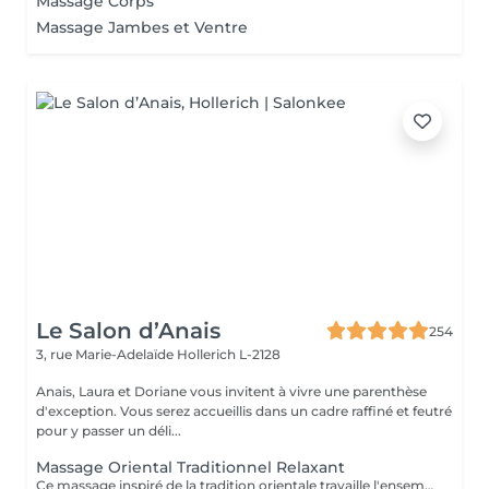
Massage Corps
Massage Jambes et Ventre
Le Salon d’Anais
254
3, rue Marie-Adelaïde
Hollerich L-2128
Anais, Laura et Doriane vous invitent à vivre une parenthèse
d'exception. Vous serez accueillis dans un cadre raffiné et feutré
pour y passer un déli...
Massage Oriental Traditionnel Relaxant
Ce massage inspiré de la tradition orientale travaille l'ensemble du corps avec de l'huile d'argon chauffée et délicatement parfumée. Les mains expertes de la praticienne insistent sur les points de tensions pour éliminer toxines et douleurs musculaire, et vous procurer un état de bien-être.