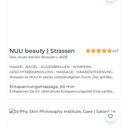
NUU beauty | Strassen
427
204, route d'Arlon
Strassen L-8010
HAARE - NÄGEL - AUGENBRAUEN - WIMPERN -
GESICHTSBEHANDLUNG - MASSAGE - HAARENTFERNUNG
Strassen ist NUU in seiner vollständigsten Form. Der größte
Sal...
Entspannungsmassage, 60 min
Entsperren Sie Ihr ultimatives Entspannungsziel! Eine sanfte, sanfte Behandlung, die muskuläre Spannungen lindert, die Durchblutung erhöht und ein allgemeines Gefühl der Entspannung fördert. Vorteile einer entspannenden Massage: - verbessert den Schlaf - reduziert Stress - löst Muskelverspannungen Wie wird eine entspannende Massage durchgeführt? - Kopf und Nacken werden massiert - Schultern und Rücken werden massiert - Hände und Arme werden massiert - Füße und Beine werden massiert - Bauch wird massiert Altersbeschränkungen: es gibt keine Altersbeschränkungen für dieses Verfahren. Empfehlungen nach dem Verfahren: treiben Sie 2-3 Stunden nach dem Eingriff keinen Sport und machen Sie keine scharfen Bewegungen. Häufigkeit: 1-2 Mal pro Woche, insgesamt 10 Mal. Wiederholen Sie dies alle 3-6 Monate.