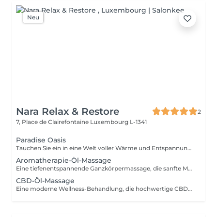
Neu
Nara Relax & Restore
2
7, Place de Clairefontaine
Luxembourg L-1341
Paradise Oasis
Tauchen Sie ein in eine Welt voller Wärme und Entspannung. Dieses luxuriöse Wellness-Ritual kombiniert eine 90-minütige Hot-Stone-Massage mit einer 30-minütigen Thailändischen Fußreflexzonenmassage. Die Behandlung hilft, tiefliegende Verspannungen zu lösen, die Durchblutung zu fördern und Körper und Geist wieder in Einklang zu bringen. Enthalten sind: Hot-Stone-Massage 90 Min. Thailändische Fußreflexzonenmassage 30 Min.
Aromatherapie-Öl-Massage
Eine tiefenentspannende Ganzkörpermassage, die sanfte Massagetechniken mit sorgfältig ausgewählten ätherischen Ölen kombiniert. Die wohltuenden Düfte und fließenden Bewegungen helfen, Muskelverspannungen zu lösen, Stress abzubauen, den Geist zu beruhigen und ein nachhaltiges Gefühl von Wohlbefinden zu fördern.
CBD-Öl-Massage
Eine moderne Wellness-Behandlung, die hochwertige CBD-Öle mit entspannenden Massagetechniken verbindet. Ideal für alle, die sich eine Auszeit vom hektischen Alltag gönnen möchten. Die Behandlung hilft, Muskelspannungen zu lösen und sorgt für ein angenehmes körperliches Wohlgefühl.