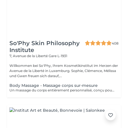
So'Phy Skin Philosophy
408
Institute
7, Avenue de la Liberté
Gare L-1931
Willkommen bei So'Phy, Ihrem Kosmetikinstitut im Herzen der
Avenue de la Liberté in Luxemburg. Sophie, Clémence, Mélissa
und Gwen freuen sich darauf,...
Body Massage - Massage corps sur-mesure
Un massage du corps entièrement personnalisé, conçu pour s'adapter à vos besoins et aux tensions ressenties. Dès votre installation sur une table chauffante, tout est pensé pour favoriser le relâchement et le confort. L'huile utilisée est choisie selon vos préférences pour accompagner ce moment de détente. Grâce à une combinaison de manuvres enveloppantes, de pressions ciblées, d'étirements et de gestes drainants, ce massage agit en profondeur pour libérer les tensions, relâcher les zones contractées et procurer une sensation de légèreté. La pression et le rythme sont ajustés tout au long du soin afin de vous offrir un équilibre entre relaxation et efficacité. Une version adaptée est également proposée pour les femmes enceintes (45 minutes), garantissant un moment de détente en toute sécurité. Un soin idéal pour relâcher les tensions du corps, apaiser l'esprit et retrouver une sensation de bien-être global.