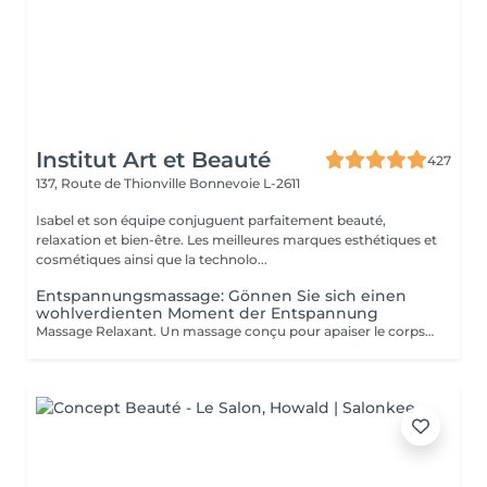
Institut Art et Beauté
427
137, Route de Thionville
Bonnevoie L-2611
Isabel et son équipe conjuguent parfaitement beauté,
relaxation et bien-être. Les meilleures marques esthétiques et
cosmétiques ainsi que la technolo...
Entspannungsmassage: Gönnen Sie sich einen
wohlverdienten Moment der Entspannung
Massage Relaxant. Un massage conçu pour apaiser le corps et l'esprit, soulager les tensions et vous offrir un moment de pure détente pour homme et femme, Détente Musculaire : Les mouvements doux et enveloppants relâchent les tensions accumulées, offrant une sensation de légèreté et de bien-être physique. Revitalisation de l'Esprit : Un massage relaxant aide à clarifier les pensées et à retrouver une paix intérieure, indispensable pour affronter le quotidien avec sérénité. Réduction du Stress : Les massages relaxants permettent de diminuer les niveaux de stress en induisant une profonde relaxation et en équilibrant les émotions. Amélioration du Sommeil : En relaxant les muscles et en calmant l'esprit, ces massages favorisent un sommeil réparateur et de meilleure qualité. Praticiennes Qualifiées : Sont spécialisés dans les techniques de relaxation pour vous offrir une expérience relaxante. Ambiance Apaisante : Profitez d'un environnement calme idéal pour une évasion . Adapté à Tous : Que vous soyez un homme ou une femme, nos massages sont personnalisés pour répondre à vos besoins spécifiques. Accordez-vous un moment de paix et de détente car personne ne le mérite plus que vous.