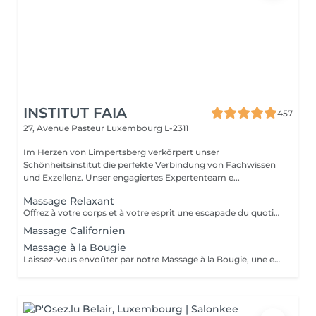
INSTITUT FAIA
457
27, Avenue Pasteur
Luxembourg L-2311
Im Herzen von Limpertsberg verkörpert unser
Schönheitsinstitut die perfekte Verbindung von Fachwissen
und Exzellenz. Unser engagiertes Expertenteam e...
Massage Relaxant
Offrez à votre corps et à votre esprit une escapade du quotidien avec notre Massage Relaxant. Conçu pour apaiser les muscles tendus et l'esprit agité, ce massage est une invitation à la tranquillité. Les gestes doux et enveloppants vous plongent dans un état de détente profonde, éliminant le stress et favorisant une relaxation totale. Laissez-vous dorloter, ressourcez-vous et repartez avec un sourire apaisé.
Massage Californien
Massage à la Bougie
Laissez-vous envoûter par notre Massage à la Bougie, une expérience sensorielle unique. La chaleur douce et apaisante de la cire fondue associée à des mouvements délicats vous transporte dans un cocon de relaxation. Vos sens seront comblés par les parfums apaisants de nos bougies spécialement conçues. Plongez dans un état de béatitude et ressortez avec une peau soyeuse et un esprit apaisé.