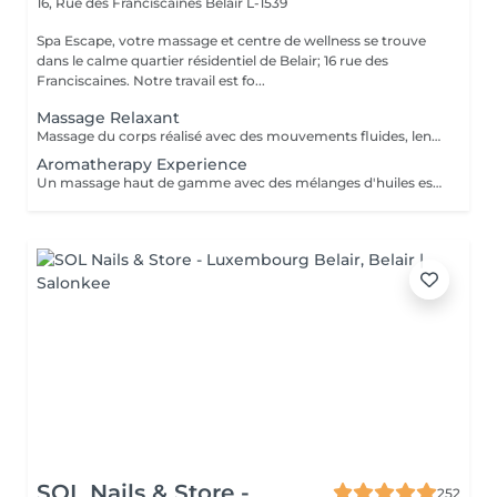
16, Rue des Franciscaines
Belair L-1539
Spa Escape, votre massage et centre de wellness se trouve
dans le calme quartier résidentiel de Belair; 16 rue des
Franciscaines. Notre travail est fo...
Massage Relaxant
Massage du corps réalisé avec des mouvements fluides, lents et enveloppants qui avec une pression légère, vous offrira une détente profonde du corps et de l'esprit. Ce soin commence par un rafraîchissement stimulant des pieds pour favoriser la circulation sanguine et la relaxation. Pression légère à médium
Aromatherapy Experience
Un massage haut de gamme avec des mélanges d'huiles essentielles bio pour vous relaxer et vous revitaliser. Les techniques de massage et les huiles sont soigneusement sélectionnés et adaptés à chaque personne selon vos besoins spécifiques.Ce soin commence par un rafraîchissement stimulant des pieds pour favoriser la circulation sanguine et la relaxation.
SOL Nails & Store -
252