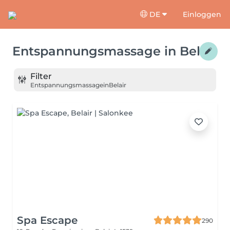
DE
Einloggen
Entspannungsmassage
in
Belair
Filter
Entspannungsmassage
in
Belair
Spa Escape
290