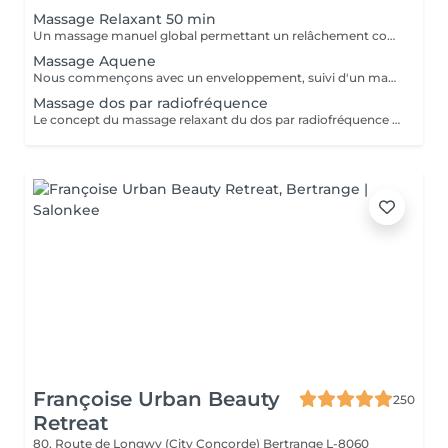
Massage Relaxant 50 min
Un massage manuel global permettant un relâchement complet du corps
Massage Aquene
Nous commençons avec un enveloppement, suivi d'un massage unique. Ce massage, revitalisant et surtout énergisant.
Massage dos par radiofréquence
Le concept du massage relaxant du dos par radiofréquence proposé par NANNIC est une approche innovante qui allie détente profonde et soin technologique avancé. Grâce à l'utilisation de la radiofréquence, ce massage permet de chauffer en douceur les tissus cutanés et sous-cutanés, favorisant une relaxation musculaire optimale tout en stimulant la microcirculation. Cette méthode procure un double bénéfice: -Bien-être immédiat -Soin en profondeur Le massage relaxant du dos par radiofréquence NANNIC est idéal pour les personnes recherchant une expérience de détente haut de gamme associée aux bienfaits esthétiques visibles. C'est un véritable moment de soin holistique, à la fois apaisant pour l'esprit et régénérant pour le corps.
Françoise Urban Beauty
250
Retreat
80, Route de Longwy (City Concorde)
Bertrange L-8060