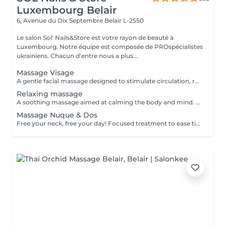
Luxembourg Belair
6, Avenue du Dix Septembre
Belair L-2550
Le salon Sol' Nails&Store est votre rayon de beauté à
Luxembourg. Notre équipe est composée de PROspécialistes
ukrainiens. Chacun d'entre nous a plus...
Massage Visage
A gentle facial massage designed to stimulate circulation, relax facial tension and enhance the natural glow of the skin. The treatment can help the face look fresher, more rested and more radiant. Result: relaxed facial features, improved skin freshness and a healthy glow. Recommended frequency: once a week or every 2 weeks.
Relaxing massage
A soothing massage aimed at calming the body and mind. Gentle, flowing movements help reduce stress, ease muscular tension and create a deep sense of relaxation. Result: improved well-being, reduced stress and a peaceful, rebalanced feeling. Recommended frequency: once a week or as often as needed for relaxation.
Massage Nuque & Dos
Free your neck, free your day! Focused treatment to ease tightness, tension headaches, and stiffness in the neck and shoulders. You work in the office, spending long hours at a desk or looking at screens. THIS MASSAGE IS FOR YOU! Restores movement and reduces pain.