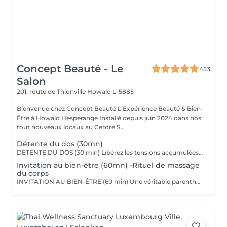
Concept Beauté - Le
453
Salon
201, route de Thionville
Howald L-5885
Bienvenue chez Concept Beauté L'Expérience Beauté & Bien-
Être à Howald Hesperange Installé depuis juin 2024 dans nos
tout nouveaux locaux au Centre S...
Détente du dos (30mn)
DÉTENTE DU DOS (30 min) Libérez les tensions accumulées avec ce massage ciblé du dos, des épaules et de la nuque. Grâce à des manuvres profondes et enveloppantes, ce soin soulage les tensions musculaires, améliore la circulation et procure une sensation immédiate de relaxation. Nous utilisons les huiles aromatiques Comfort Zone, riches en extraits naturels apaisants, pour nourrir la peau tout en offrant un véritable moment de lâcher-prise. Comfort Zone, marque italienne de soins haut de gamme, allie science et nature pour offrir des produits efficaces, sensoriels et respectueux de l'environnement. Formulés avec des ingrédients d'origine naturelle et issus de l'agriculture régénérative, sans silicones ni parabènes, leurs produits garantissent une expérience bien-être complète, tout en respectant votre peau et la planète.
Invitation au bien-être (60mn) -Rituel de massage
du corps
INVITATION AU BIEN-ÊTRE (60 min) Une véritable parenthèse de relaxation avec un massage complet du corps qui harmonise les énergies et procure une détente profonde. Grâce à des mouvements fluides et enveloppants, ce soin relâche les tensions musculaires, apaise le mental et redonne vitalité et sérénité. Nous utilisons les huiles et baumes sensoriels Comfort Zone, enrichis en huiles essentielles et ingrédients issus de l'agriculture régénérative, pour une expérience à la fois relaxante et écoresponsable.