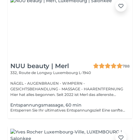
NUU beauty | Merl
788
332, Route de Longwy
Luxembourg L-1940
NÄGEL - AUGENBRAUEN - WIMPERN -
GESICHTSBEHANDLUNG - MASSAGE - HAARENTFERNUNG
Hier hat alles begonnen. Seit 2022 ist Merl das allererste
Zuhause der ...
Entspannungsmassage, 60 min
Entsperren Sie Ihr ultimatives Entspannungsziel! Eine sanfte, sanfte Behandlung, die muskuläre Spannungen lindert, die Durchblutung erhöht und ein allgemeines Gefühl der Entspannung fördert. Vorteile einer entspannenden Massage: - verbessert den Schlaf - reduziert Stress - löst Muskelverspannungen Wie wird eine entspannende Massage durchgeführt? - Kopf und Nacken werden massiert - Schultern und Rücken werden massiert - Hände und Arme werden massiert - Füße und Beine werden massiert - Bauch wird massiert Altersbeschränkungen: es gibt keine Altersbeschränkungen für dieses Verfahren. Empfehlungen nach dem Verfahren: treiben Sie 2-3 Stunden nach dem Eingriff keinen Sport und machen Sie keine scharfen Bewegungen. Häufigkeit: 1-2 Mal pro Woche, insgesamt 10 Mal. Wiederholen Sie dies alle 3-6 Monate.