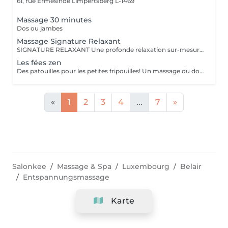
61, rue Ermesinde
Limpertsberg L-1469
Massage 30 minutes
Dos ou jambes
Massage Signature Relaxant
SIGNATURE RELAXANT Une profonde relaxation sur-mesure avec ce massage signature réalisé avec les iconiques essences d'estime, huiles végétales 100% biologiques. Pour être profondément détendu.e. Inspiré du modelage californien, le massage signature relaxant associe les mouvements lents, fluides, enveloppants, harmonieux, qui enveloppent le corps dans sa globalité.
Les fées zen
Des patouilles pour les petites fripouilles! Un massage du dos , des bras, des mains . Une sensation de calme et d'apaisement , un temps pour soi pour déconnecter des tablettes et reconnecter avec son corps et son esprit.
«
1
2
3
4
...
7
»
Salonkee
Massage & Spa
Luxembourg
Belair
Entspannungsmassage
Karte