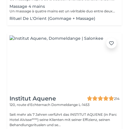
Massage 4 mains
Un massage à quatre mains est un véritable duo entre deux praticiens, les mêmes régions sont massées simultanément : Ils travaillent en harmonie et en synergie totale sur les mêmes zones du corps au même moment, et en synchronisant leurs mouvements de façon très précise.
Rituel De L'Orient (Gommage + Massage)
Institut Aquene
214
120, route d'Echternach
Dommeldange L-1453
Seit mehr als 7 Jahren verführt das INSTITUT AQUENE (in Parc
Hotel Alvisse****) seine Klienten mit seiner Effizienz, seinen
Behandlungsritualen und se...