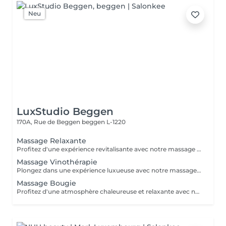
Neu
LuxStudio Beggen
170A, Rue de Beggen
beggen L-1220
Massage Relaxante
Profitez d'une expérience revitalisante avec notre massage relaxant de 40, 60 ou 90 minutes. Nos esthéticiennes utiliseront des techniques douces pour soulager les tensions musculaires, procurant une sensation de tranquillité. Le temps de préparation et d'installation de la cliente est inclus dans la période choisie, garantissant que chaque minute soit consacrée à votre bien-être. Profitez de ce moment pour rajeunir corps et esprit.
Massage Vinothérapie
Plongez dans une expérience luxueuse avec notre massage Vinothérapie de 40, 60 ou 90 minutes. Nos Esthetcienne experts utiliseront des techniques spécifiques, combinant les bienfaits du raisin pour apaiser vos muscles et offrir une sensation de détente profonde. Le temps de préparation et d'installation de la cliente est inclus dans la durée sélectionnée, garantissant une expérience dédiée à votre bien-être. Laissez-vous emporter par ce moment de délice, revitalisant à la fois votre corps et votre esprit.
Massage Bougie
Profitez d'une atmosphère chaleureuse et relaxante avec notre massage aux bougies de 40, 60 ou 90 minutes. Nos esthéticiennes spécialisées intègrent des bougies parfumées pour créer une ambiance paisible tout en appliquant des techniques douces visant à soulager les tensions musculaires. Le temps de préparation et d'installation de la cliente est inclus dans la période choisie, garantissant que chaque minute soit dédiée à votre bien-être. Offrez-vous une expérience de rajeunissement du corps et de l'esprit dans ce cadre serein.