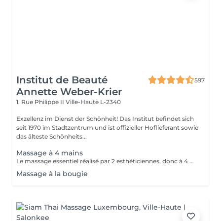
Institut de Beauté
597
Annette Weber-Krier
1, Rue Philippe II
Ville-Haute L-2340
Exzellenz im Dienst der Schönheit! Das Institut befindet sich
seit 1970 im Stadtzentrum und ist offizieller Hoflieferant sowie
das älteste Schönheits...
Massage à 4 mains
Le massage essentiel réalisé par 2 esthéticiennes, donc à 4 mains est un massage du corps complet aux huiles essentielles, qui apporte une profonde relaxation. C'est une technique favorisant la circulation énergétique et qui réactive le métabolisme. C'est un massage où on retrouve le plaisir de donner et de recevoir. En fait c'est un mélange de différentes techniques : californienne, quant au rythme, la fluidité, manoeuvres enveloppantes, et suédoise, travail précis sur les différentes parties du corps.
Massage à la bougie