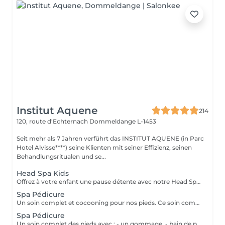
Institut Aquene
214
120, route d'Echternach
Dommeldange L-1453
Seit mehr als 7 Jahren verführt das INSTITUT AQUENE (in Parc
Hotel Alvisse****) seine Klienten mit seiner Effizienz, seinen
Behandlungsritualen und se...
Head Spa Kids
Offrez à votre enfant une pause détente avec notre Head Spa Kids, un soin de 30 min spécialement conçu pour les jeunes de 10 à 13 ans. Ce rituel doux et apaisant prend soin de leur cuir chevelu tout en leur offrant un moment de relaxation adapté à leur âge. Ce soin comprend - Nettoyage délicat: Un lavage doux adapté aux cheveux et cuir chevelu des enfants. - Massage relaxant: Une gestuelle apaisante pour favoriser la détente et stimuler la microcirculation. - Hydratation légère: des produits respectueux, spécialement choisis pour nourrir et protéger leurs cheveux. Un sèche cheveux et des brosses sont mis à sa disposition pour que votre enfant ne sorte pas avec la tête mouillée
Spa Pédicure
Un soin complet et cocooning pour nos pieds. Ce soin comprend: - Un gommage - Une pédicure afin de soigner les ongles et les callosités des pieds - un massage (plus long que dans nos simple prestations de pédicure)
Spa Pédicure
Un soin complet des pieds avec : - un gommage, - bain de pieds, - pédicure pour le soin des ongles et traitement des peaux - d'un massage des pieds.