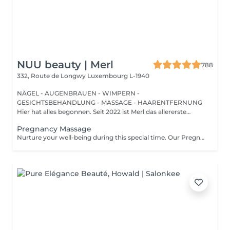
NUU beauty | Merl
788
332, Route de Longwy
Luxembourg L-1940
NÄGEL - AUGENBRAUEN - WIMPERN -
GESICHTSBEHANDLUNG - MASSAGE - HAARENTFERNUNG
Hier hat alles begonnen. Seit 2022 ist Merl das allererste
Zuhause der ...
Pregnancy Massage
Nurture your well-being during this special time. Our Pregnancy Massage is a gentle, relaxing treatment designed to reduce muscle tension, improve circulation, and ease discomfort commonly experienced during pregnancy. Soft, flowing techniques and comfortable side-lying positioning provide deep relaxation without placing pressure on the abdomen. Hypoallergenic, unscented oils are used to care for sensitive skin and maintain comfort throughout the session. This massage helps relieve tension in the lower back and shoulders, reduces swelling and heaviness in the legs, improves overall circulation, and promotes a sense of ease and balance in the body. This treatment is performed only with the approval of your doctor.