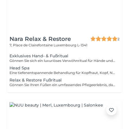
Nara Relax & Restore
2
7, Place de Clairefontaine
Luxembourg L-1341
Exklusives Hand- & Fußritual
Gönnen Sie sich ein luxuriöses Verwöhnritual für Hände und Füße, das die Haut pflegt, geschmeidig macht und für ein rundum entspanntes Wohlgefühl sorgt. Fußbehandlung (45 Min.) Fußbad Fußpeeling Fußmassage Warme Paraffinbehandlung Handbehandlung (30 Min.) Handpeeling Handmassage Warme Paraffinbehandlung Diese exklusive Behandlung kombiniert Peeling, Massage und die wohltuende Wärme von Paraffin, um die Haut intensiv zu pflegen, trockene Stellen zu revitalisieren und Händen sowie Füßen neue Geschmeidigkeit zu verleihen.
Head Spa
Eine tiefenentspannende Behandlung für Kopfhaut, Kopf, Nacken und allgemeines Wohlbefinden. Sanfte Massagetechniken helfen dabei, Verspannungen zu lösen, die Durchblutung anzuregen und ein angenehmes Gefühl von Entspannung zu fördern, während Kopfhaut und Haare gepflegt werden. Die Behandlung umfasst eine entspannende Kopfhautmassage, eine Haarwäsche sowie das anschließende Föhnen der Haare. Ideal zum Stressabbau, zur Entspannung und für einen wohltuenden Wellness-Moment.
Relax & Restore Fußritual
Gönnen Sie Ihren Füßen ein umfassendes Pflegeerlebnis, das Frische, Geschmeidigkeit und Komfort vereint. Die Behandlung kombiniert ein entspannendes Fußbad, ein Peeling, eine pflegende Maske, eine Paraffinbehandlung und eine wohltuende Fußmassage, um müde Füße zu revitalisieren und die Haut geschmeidig zu pflegen. Ideal für beanspruchte Füße, die besondere Aufmerksamkeit verdienen.