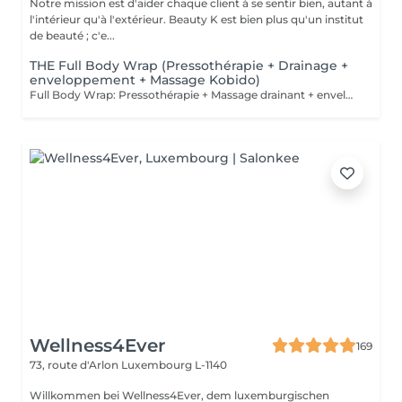
Notre mission est d'aider chaque client à se sentir bien, autant à
l'intérieur qu'à l'extérieur. Beauty K est bien plus qu'un institut
de beauté ; c'e...
THE Full Body Wrap (Pressothérapie + Drainage +
enveloppement + Massage Kobido)
Full Body Wrap: Pressothérapie + Massage drainant + enveloppement + Massage facial Kobido: Le soin Full Body Wrap offre une expérience de bien-être intégrale, combinant les techniques de Massage Drainant, d'Enveloppement Corporel, de Pressothérapie, et de Massage Facial Kobido. Ce parcours complet est idéal pour ceux qui cherchent à revitaliser leur corps et visage tout en bénéficiant d'une relaxation profonde et d'un traitement esthétique et détoxifiant. Déroulement du Soin : 1. Massage Drainant : Le soin commence par un massage drainant qui stimule la circulation lymphatique, aide à réduire la rétention d'eau et prépare le corps pour l'enveloppement. Ce massage cible les zones susceptibles d'accumuler des toxines, facilitant leur élimination. 2. Enveloppement Corporel : Après le massage, un enveloppement corporel à base d'actifs naturels tels que des algues, de la boue ou de l'argile est appliqué. Cet enveloppement aide à infuser la peau de nutriments essentiels et intensifie la détoxification. 3. Sauna Japonais : Le client passe ensuite dans la pressothérapie où la chaleur favorise une transpiration profonde, amplifiant l'effet des actifs de l'enveloppement tout en stimulant le système lymphatique et circulatoire. 4. Massage Facial Kobido (45 minutes) : Pour conclure le soin, un massage facial Kobido est pratiqué, durant lequel des techniques traditionnelles japonaises sont utilisées pour stimuler et rajeunir la peau du visage. Ce massage est réputé pour ses effets liftants et ses bienfaits sur la qualité de la peau, procurant éclat et fermeté. Bienfaits du Full Body Wrap : Détoxification Intensive : La combinaison du massage, de l'enveloppement et de la pressothérapie offre une purification en profondeur, aidant à éliminer les toxines accumulées dans le corps. Amélioration de la Circulation : Le massage drainant et la chaleur de la pressothérapie stimulent la circulation sanguine et lymphatique, favorisant une meilleure santé générale et une réduction de la cellulite. Effet Raffermissant et Tonifiant : L'enveloppement et la pressothérapie aident à tonifier et raffermir la peau, tandis que le Kobido cible les signes de vieillissement du visage, apportant un effet anti-âge naturel. Relaxation Profonde : Chaque étape du soin est conçue pour relaxer profondément, réduisant le stress et améliorant la qualité du sommeil. Ce soin est parfait pour ceux qui cherchent un traitement complet du corps et du visage, offrant des résultats visibles et une expérience de détente profonde.
Wellness4Ever
169
73, route d'Arlon
Luxembourg L-1140
Willkommen bei Wellness4Ever, dem luxemburgischen