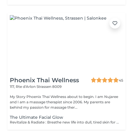
Phoenix Thai Wellness
45
117, Rte d'Arlon
Strassen 8009
My Story Phoenix Thai Wellness about to begin. I am Nujaree
and I am a massage therapist since 2006. My parents are
behind my passion for massage ther...
The Ultimate Facial Glow
Revitalize & Radiate : Breathe new life into dull, tired skin for a fresh, luminous glow. Instant Glass-Skin Finish : Achieve a deeply hydrated, plump, and beautifully smooth complexion. Universally Gentle : A gentle wellness experience perfectly calibrated for every skin type, even the most sensitive.