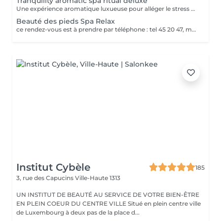
Tranquility aromatic spa ritual deluxe
Une expérience aromatique luxueuse pour alléger le stress et la tension. Ce massage relaxera votre corps et votre esprit en profondeur. Il vous procurera un sentiment agréable de bien-être, de décontraction des muscles, une meilleure circulation sanguine, de l'hydratation et de la tonicité.
Beauté des pieds Spa Relax
ce rendez-vous est à prendre par téléphone : tel 45 20 47, merci
Institut Cybèle
185
3, rue des Capucins
Ville-Haute 1313
UN INSTITUT DE BEAUTÉ AU SERVICE DE VOTRE BIEN-ÊTRE
EN PLEIN COEUR DU CENTRE VILLE Situé en plein centre ville
de Luxembourg à deux pas de la place d...