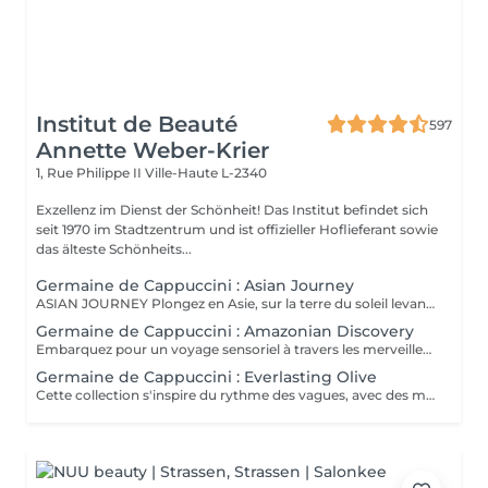
Institut de Beauté
597
Annette Weber-Krier
1, Rue Philippe II
Ville-Haute L-2340
Exzellenz im Dienst der Schönheit! Das Institut befindet sich
seit 1970 im Stadtzentrum und ist offizieller Hoflieferant sowie
das älteste Schönheits...
Germaine de Cappuccini : Asian Journey
ASIAN JOURNEY Plongez en Asie, sur la terre du soleil levant, où chaque détail est conçu pour offrir harmonie et équilibre grâce à des soins exclusifs qui capturent l'esprit zen des anciens rituels japonais, infusés avec l'essence culturelle et cérémonielle du thé. La collection présente un parfum neuro-scientifiquement prouvé qui favorise l'harmonie et l'équilibre entre le corps et l'esprit. Des notes lactées enveloppantes s'associent à des bois crémeux sophistiqués et à des fruits exotiques. ACTIMOOD PROGRAM® : WELLBEINGMATCHA RENEWAL EXFOLIATION POUR LE CORPS Rituel d'exfoliation conçu pour révéler une peau douce et radieuse. Une formule exclusive à effet antioxydant qui enveloppe le corps d'une étreinte nourrissante et transformatrice. La caresse de sa texture gel extraordinaire permet une exfoliation aussi efficace qu'agréable. SERENITY SANCTUARY MASSAGE CORPOREL Inspiré du Shiatsu, une technique millénaire originaire du Japon, ce massage à effet relaxant vise à harmoniser le rythme naturel du corps en travaillant les méridiens énergétiques. La texture douce du lait de massage facilite le traitement, garantissant une glisse douce et agréable, tout en vous plongeant dans une atmosphère de profonde sérénité. ZEN CEREMONY RITUEL Conçu pour harmoniser le corps et l'esprit, ce rituel corporel associe la préparation et le soin de la peau à la philosophie orientale de l'équilibre holistique. Inspiré par le travail des méridiens énergétiques, il favorise un sentiment de bien-être total et profond.
Germaine de Cappuccini : Amazonian Discovery
Embarquez pour un voyage sensoriel à travers les merveilles de l'Amérique du Sud, où chaque soin capture la richesse de ses paysages et vous invite à découvrir ses ingrédients exotiques, récoltés de manière durable. La collection présente un parfum neuro-scientifiquement prouvé qui aide à augmenter la sensation d'énergie avec une combinaison de fruits tropicaux épicés. ACTIMOOD PROGRAM® : ENERGY VIVID AWAKENING-SOIN VISAGE Inspirée des secrets de beauté de l'Amazonie, cette expérience sensorielle associe une sélection minutieuse d'ingrédients exotiques qui réveillent la vitalité du visage. Dès les premiers instants, le rituel cérémoniel oriente les sens vers un paradis de calme et de sérénité, de connexion avec la nature, tandis que la peau vibre et se transforme.BIENFAITS Soin de la peau, douceur et hydratation* intense. Rajeunissement et amélioration de la texture de la peau. Le soin apporte une sensation de calme et de détente qui combat le stress. VITALITY RENEWAL-EXFOLIATION CORPORELLE Rituel d'exfoliation conçu pour révéler une peau douce et radieuse. Grâce à une synergie d'ingrédients de la plus haute qualité combinée à une technique évocatrice, ce beurre à la texture fondante ne renouvelle pas seulement la peau, mais procure également une sensation de revitalisation de l'âme. BLOOM SENSATION-MASSAGE CORPOREL Inspiré du massage holistique et énergétique « Lomi Lomi », ce nectar à base gélifiée se transforme en une huile luxueuse au contact de la peau, idéale pour être travaillée avec les mains et les avant-bras tout en enveloppant les sens d'une aura de bien-être total. VIBRANT REBIRTH-RITUEL Conçu pour harmoniser le corps et l'esprit, ce rituel corporel offre une expérience complète de soin et de préparation de la peau. Grâce à l'énergie vibrante de la nature, il favorise un profond sentiment de renaissance et d'éveil d'une nouvelle vitalité de la peau. RAINFOREST HARMONY-RITUEL Inspirés par l'étreinte de la Terre Mère, les savoirs anciens se mêlent à des techniques innovantes, créant une mosaïque de soins qui enveloppent le corps et l'esprit. Un rituel transformateur qui associe un soin du visage revitalisant à un massage énergisant, garantissant une expérience d'harmonie et de bien-être.
Germaine de Cappuccini : Everlasting Olive
Cette collection s'inspire du rythme des vagues, avec des mouvements longs et fluides qui imitent le rythme de la mer touchant le rivage. Chaque mouvement s'adapte au corps dans des mouvements ondulants, créant une expérience sensorielle profonde qui : Réduit le stress et libère les tensions musculaires. L'apport en oxygène s'améliore et les tissus sont revitalisés.