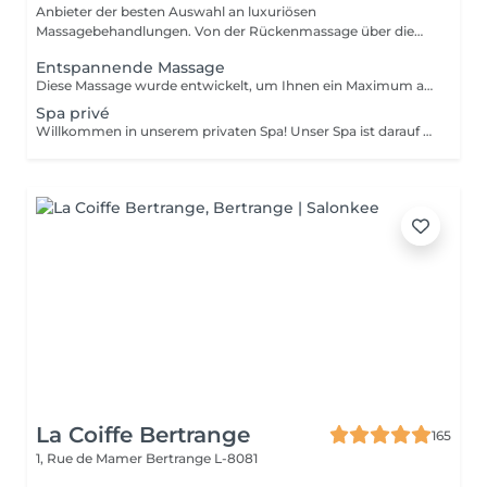
Anbieter der besten Auswahl an luxuriösen
Massagebehandlungen. Von der Rückenmassage über die
Kerzen...
Entspannende Massage
Diese Massage wurde entwickelt, um Ihnen ein Maximum an Entspannung zu bieten. Sie löst Verspannungen, verbessert die Durchblutung und durchflutet Ihren Körper mit Ruhe und Gelassenheit.
Spa privé
Willkommen in unserem privaten Spa! Unser Spa ist darauf ausgerichtet, Ihnen ein entspannendes und verjüngendes Erlebnis zu bieten. Ihr Paket beinhaltet: Hammam: Unser traditionelles türkisches Bad wird Ihnen ein erfrischendes und belebendes Gefühl geben. Die dampfige Umgebung ist ideal zum Entspannen und Entgiften Ihrer Haut. Sauna: Unsere Sauna hilft Ihnen, alle Giftstoffe aus Ihrem Körper zu schwitzen und Muskelverspannungen zu lösen. Whirlpool: Unser geräumiger Whirlpool ist der perfekte Ort, um sich zu entspannen und im warmen, sprudelnden Wasser zu baden. Handtücher: Wir stellen Ihnen hochwertige Handtücher zur Verfügung, damit Sie sich während Ihres Besuchs wohl fühlen. Gereinigtes Wasser mit Früchten: Bleiben Sie hydriert mit unserem gereinigten Wasser, das mit frischen Früchten angereichert ist. Eine Flasche Champagner: Nippen Sie an einer kostenlosen Flasche Champagner, während Sie in unserem Spa entspannen. Zwei einstündige Massagen: Unsere erfahrenen Massagetherapeuten bieten Ihnen eine wohltuende Massage, die alle Verspannungen löst und Sie völlig entspannt zurücklässt. Unser privates Spa ist der perfekte Ort, um dem Alltagsstress zu entfliehen und sich die dringend benötigte Verwöhnung zu gönnen. Wir sorgen dafür, dass Ihr Besuch zu einem unvergesslichen Erlebnis wird. Für weitere Informationen und / oder Buchungen können Sie uns gerne kontaktieren: infowellness4ever@gmail.com
La Coiffe Bertrange
165
1, Rue de Mamer
Bertrange L-8081