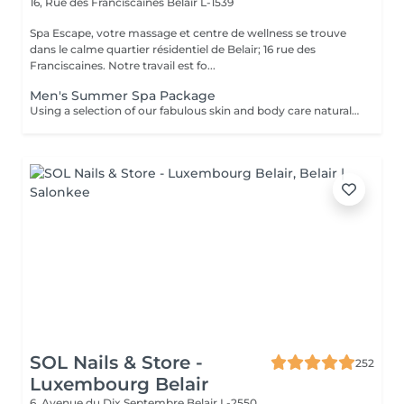
16, Rue des Franciscaines
Belair L-1539
Spa Escape, votre massage et centre de wellness se trouve
dans le calme quartier résidentiel de Belair; 16 rue des
Franciscaines. Notre travail est fo...
Men's Summer Spa Package
Using a selection of our fabulous skin and body care natural and organic products, we provide you with a Kanzu foot bath and massage while you sip on a thyme and cucumber Sparkling Water concoction (optional). Then feel the tension and stress melt away from your face, neck, shoulders and scalp as you lay back and experience an upper body massage followed by an intoxicating, hot-towel face treatment ending with a calming hair and scalp massage.
SOL Nails & Store -
252
Luxembourg Belair
6, Avenue du Dix Septembre
Belair L-2550