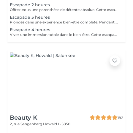
Escapade 2 heures
Offrez-vous une parenthèse de détente absolue. Cette escapade de 2 heures est idéale pour relâcher les tensions, se ressourcer et s'accorder un moment de bien-être hors du temps. Une pause parfaite pour le corps et l'esprit. Gommage au sable noir du corps, aux effluves boisées d'encens, de feuilles de verveine séchées et citron vert. Massage relaxant du corps à l'huile chaude aux notes ambrées et vanillées. Soin visage coup d'éclat
Escapade 3 heures
Plongez dans une expérience bien-être complète. Pendant 3 heures, laissez-vous envelopper par une atmosphère apaisante, pensée pour une relaxation profonde et durable. Le parfait équilibre entre lâcher-prise, soin et évasion. Gommage du corps gommage hindou aux effluves sucrés d'amande et de pistache. Enveloppement traditionnel du corps au curcuma et santal qui rendra un éclat à votre peau et la laissera douce comme de la soie. Soin visage nourrissant et régénérant à l'huile d'argan Le chois des produits utilisés peuvent être modifiés en fonction des saisons et des goûts de chacun.
Escapade 4 heures
Vivez une immersion totale dans le bien-être. Cette escapade de 4 heures vous invite à un voyage sensoriel d'exception, dédié à la détente intense, au ressourcement et au plaisir de prendre du temps pour soi. Une expérience luxueuse et inoubliable. Gommage reminéralisant au sel de la mer morte Enveloppement réparateur intense au beurre d'arganier Massage complet aux huiles chaudes des pieds à la tête Soin visage oxygénant et nourrissant Manucure et pédicure Ls produits utilisés peuvent varier en fonction des saisons ou des goûts de chacun.
Beauty K
182
2, rue Sangenberg
Howald L-5850