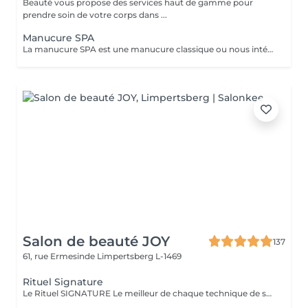
Beauté vous propose des services haut de gamme pour
prendre soin de votre corps dans ...
Manucure SPA
La manucure SPA est une manucure classique ou nous intégrons un gommage afin d'exfolier la peau pour la rendre plus douce avant d'appliquer un masque pour un soin profond. Aucun vernis ne sera appliqué à la fin du traitement.
Salon de beauté JOY
137
61, rue Ermesinde
Limpertsberg L-1469
Rituel Signature
Le Rituel SIGNATURE Le meilleur de chaque technique de soin pour apporter un profond bien-être à l'ensemble du corps. Textures et fragrances personnalisées, un soin façonné sur-mesure. Le rituel signature est un soin très complet qui apporte à la peau une hydratation intense grâce au gommage modelant, associé à un large choix d'essences d'estime utilisé lors d'un modelage relaxant aux mouvements lents, fluides, enveloppants et harmonieux. Il procure une détente profonde et surtout une harmonisation globale de tout l'être.