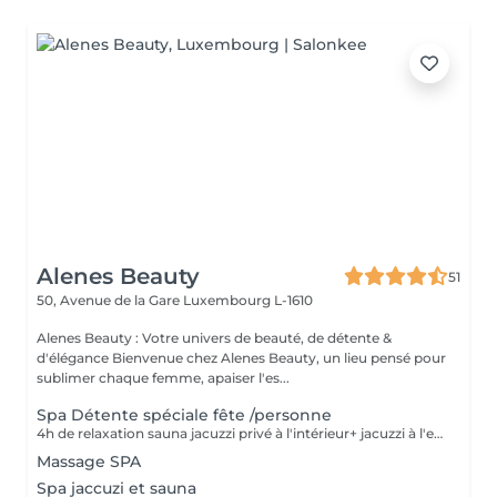
Alenes Beauty
51
50, Avenue de la Gare
Luxembourg L-1610
Alenes Beauty : Votre univers de beauté, de détente &
d'élégance Bienvenue chez Alenes Beauty, un lieu pensé pour
sublimer chaque femme, apaiser l'es...
Spa Détente spéciale fête /personne
4h de relaxation sauna jacuzzi privé à l'intérieur+ jacuzzi à l'extérieur +terrasse avec brasero+ gommage corps + massage relaxant + repas (max 10 pers.) prix par pers. Spécial pour anniversaire, enterrement de vie de jeunes filles, familial ex...
Massage SPA
Spa jaccuzi et sauna