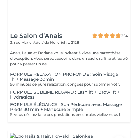
Le Salon d’Anais
254
3, rue Marie-Adelaïde
Hollerich L-2128
Anais, Laura et Doriane vous invitent à vivre une parenthèse
d'exception. Vous serez accueillis dans un cadre raffiné et feutré
pour y passer un déli...
FORMULE RELAXATION PROFONDE : Soin Visage
1h + Massage 30min
90 minutes de pure relaxation, conçues pour sublimer votre peau tout en relâchant les tensions du corps. Une Tisane détox vous sera offerte pour prolonger cet instant de douceur.
FORMULE SUBLIME REGARD : Lashlift + Browlift +
Hydragloss
FORMULE ÉLÉGANCE : Spa Pédicure avec Massage
Pieds 30 min + Manucure Simple
Si vous désirez faire ces prestations ensembles viellez nous le préciser en note lors de votre réservation. Un supplément vous sera demander si vous souhaiter un vernis simple ou semi-permanent.