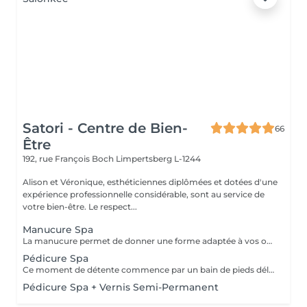
Satori - Centre de Bien-
66
Être
192, rue François Boch
Limpertsberg L-1244
Alison et Véronique, esthéticiennes diplômées et dotées d'une
expérience professionnelle considérable, sont au service de
votre bien-être. Le respect...
Manucure Spa
La manucure permet de donner une forme adaptée à vos ongles grâce au limage. Elle permet aussi de nettoyer et d'embellir vos ongles et vos cuticules pour un rendu net et soigné. Version humide avec trempage et/ou sèche avec les différents embouts adaptés selon besoins. Un gommage exfoliant suivi d'un masque hydratant permettront de compléter ce moment de détente avec un petit massage des mains. Une finition de base transparente sera appliquée si vous le souhaitez.
Pédicure Spa
Ce moment de détente commence par un bain de pieds délassant. Ce soin permet de retrouver des pieds propres, doux et soignés. La pédicure Spa comprend l'entretien des ongles, le travail des cuticules et du contour de l'ongle ainsi que des callosités. Un gommage suivi d'un masque hydratant et d'un petit massage des pieds complètent cette prestation. Une base transparente pourra être appliquée en fin de soin si vous le souhaitez.
Pédicure Spa + Vernis Semi-Permanent