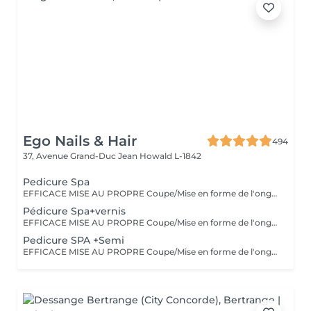
Ego Nails & Hair
494
37, Avenue Grand-Duc Jean
Howald L-1842
Pedicure Spa
EFFICACE MISE AU PROPRE Coupe/Mise en forme de l'ongle/retrait des cuticules/retrait des callosités/peeling/gommage/crème La pédicure classique est une pédicure simple complète et efficace elle est parfaite pour entretenir vos pieds tout au long de l'année.
Pédicure Spa+vernis
EFFICACE MISE AU PROPRE Coupe/Mise en forme de l'ongle/retrait des cuticules/retrait des callosités/peeling/gommage/crème La pédicure classique est une pédicure simple complète et efficace elle est parfaite pour entretenir vos pieds tout au long de l'année.
Pedicure SPA +Semi
EFFICACE MISE AU PROPRE Coupe/Mise en forme de l'ongle/retrait des cuticules/retrait des callosités/peeling/gommage/crème La pédicure classique est une pédicure simple complète et efficace elle est parfaite pour entretenir vos pieds tout au long de l'année.