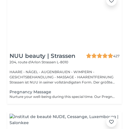
NUU beauty | Strassen
427
204, route d'Arlon
Strassen L-8010
HAARE - NÄGEL - AUGENBRAUEN - WIMPERN -
GESICHTSBEHANDLUNG - MASSAGE - HAARENTFERNUNG
Strassen ist NUU in seiner vollständigsten Form. Der größte
Sal...
Pregnancy Massage
Nurture your well-being during this special time. Our Pregnancy Massage is a gentle, relaxing treatment designed to reduce muscle tension, improve circulation, and ease discomfort commonly experienced during pregnancy. Soft, flowing techniques and comfortable side-lying positioning provide deep relaxation without placing pressure on the abdomen. Hypoallergenic, unscented oils are used to care for sensitive skin and maintain comfort throughout the session. This massage helps relieve tension in the lower back and shoulders, reduces swelling and heaviness in the legs, improves overall circulation, and promotes a sense of ease and balance in the body. This treatment is performed only with the approval of your doctor.