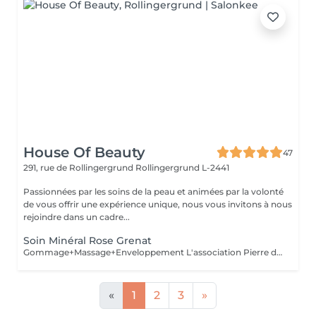
House Of Beauty
47
291, rue de Rollingergrund
Rollingergrund L-2441
Passionnées par les soins de la peau et animées par la volonté
de vous offrir une expérience unique, nous vous invitons à nous
rejoindre dans un cadre...
Soin Minéral Rose Grenat
Gommage+Massage+Enveloppement L'association Pierre de Grenat, Cranberry et Framboise pour une enveloppement régénérant. Sous l'effet de ce précieux cocktail d'actifs anti-âge, vous savourez un moment unique. Votre peau est tonique, lisse, régénérée et protégée des agressions extérieurs.
«
1
2
3
»