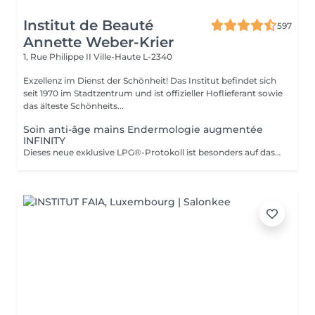
Institut de Beauté
597
Annette Weber-Krier
1, Rue Philippe II
Ville-Haute L-2340
Exzellenz im Dienst der Schönheit! Das Institut befindet sich
seit 1970 im Stadtzentrum und ist offizieller Hoflieferant sowie
das älteste Schönheits...
Soin anti-âge mains Endermologie augmentée
INFINITY
Dieses neue exklusive LPG®-Protokoll ist besonders auf das Wohlbefinden der Verbraucher bedacht und stellt eine Allianz aus Technik dar, die auf der patentierten Technologie des CelluM6 Alliance®-Geräts und der Sensorik für eine sofortige und dauerhafte Wirkung auf den Körper basiert. Und dies dank einer Reihe von Manövern, die sowohl vom Alliance®-Behandlungskopf, dem Auflegen einer Maske als auch von den Händen des Behandlers ausgeführt werden