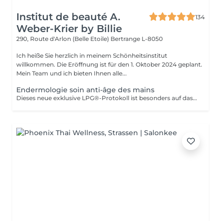
Institut de beauté A.
134
Weber-Krier by Billie
290, Route d'Arlon (Belle Etoile)
Bertrange L-8050
Ich heiße Sie herzlich in meinem Schönheitsinstitut
willkommen. Die Eröffnung ist für den 1. Oktober 2024 geplant.
Mein Team und ich bieten Ihnen alle...
Endermologie soin anti-âge des mains
Dieses neue exklusive LPG®-Protokoll ist besonders auf das Wohlbefinden der Verbraucher bedacht und stellt eine Allianz aus Technik dar, die auf der patentierten Technologie des CelluM6 Alliance®-Geräts und der Sensorik für eine sofortige und dauerhafte Wirkung auf den Körper basiert. Und dies dank einer Reihe von Manövern, die sowohl vom Alliance®-Behandlungskopf, dem Auflegen einer Maske als auch von den Händen des Behandlers ausgeführt werden