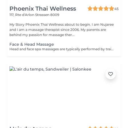
Phoenix Thai Wellness
45
117, Rte d'Arlon
Strassen 8009
My Story Phoenix Thai Wellness about to begin. I am Nujaree
and I am a massage therapist since 2006. My parents are
behind my passion for massage ther...
Face & Head Massage
Head and face spa massages are typically performed by trained professionals in spa or wellness centers, providing a range of benefits including deep stress relief, a refreshed and revitalized feeling, eased muscle tightness, and enhanced skin health.