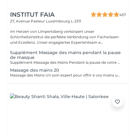
INSTITUT FAIA
457
27, Avenue Pasteur
Luxembourg L-2311
Im Herzen von Limpertsberg verkörpert unser
Schönheitsinstitut die perfekte Verbindung von Fachwissen
und Exzellenz. Unser engagiertes Expertenteam e...
Supplément Massage des mains pendant la pause
de masque
Supplément Massage des Mains Pendant la pause de votre masque, offrez-vous un massage des mains de 15 minutes. Un moment de pure détente qui libère les tensions, nourrit la peau et prolonge le bien-être. Un geste apprécié de nos clientes pour sublimer leur soin visage.
Massage des mains 20
Massage des Mains Un soin expert pour offrir à vos mains une véritable parenthèse de bien-être. Ce massage complet de 30 minutes dénoue les tensions, stimule la circulation et nourrit la peau en profondeur. Grâce à des manuvres enveloppantes et précises, il procure une sensation immédiate de légèreté et de relaxation. Idéal pour soulager les mains sollicitées au quotidien, améliorer la souplesse articulaire et apaiser l'esprit. Un moment de soin et d'attention, réalisé avec expertise, pour des mains douces, détendues et parfaitement ressourcées.