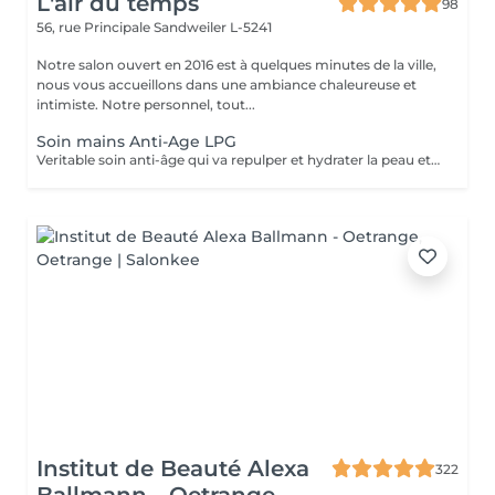
L'air du temps
98
56, rue Principale
Sandweiler L-5241
Notre salon ouvert en 2016 est à quelques minutes de la ville,
nous vous accueillons dans une ambiance chaleureuse et
intimiste. Notre personnel, tout...
Soin mains Anti-Age LPG
Veritable soin anti-âge qui va repulper et hydrater la peau et atténuer les taches. Nettoyage, gommage, massage mécanique, gants avec principes actifs. Les mains sont toujours exposées à l'air et sont sujettes à un vieillissement plus rapides de la peau.NOUS AVONS LA DERNIERE MACHINE LPG DE 2025 LPG INFINITY, ENCORE PLUS DE RESULTAT
Institut de Beauté Alexa
322